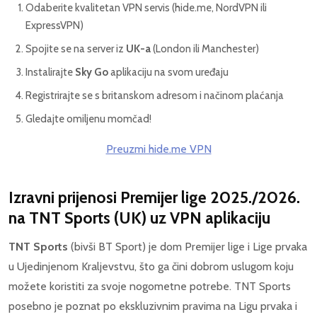
Odaberite kvalitetan VPN servis (hide.me, NordVPN ili
ExpressVPN)
Spojite se na server iz
UK-a
(London ili Manchester)
Instalirajte
Sky Go
aplikaciju na svom uređaju
Registrirajte se s britanskom adresom i načinom plaćanja
Gledajte omiljenu momčad!
Preuzmi hide.me VPN
Izravni prijenosi Premijer lige 2025./2026.
na
TNT Sports (UK)
uz VPN aplikaciju
TNT Sports
(bivši BT Sport) je dom Premijer lige i Lige prvaka
u Ujedinjenom Kraljevstvu, što ga čini dobrom uslugom koju
možete koristiti za svoje nogometne potrebe. TNT Sports
posebno je poznat po ekskluzivnim pravima na Ligu prvaka i