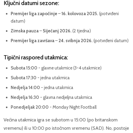
Ključni datumi sezone:
Premijer liga započinje
–
16. kolovoza 2025.
(potvrđeni
datum)
Zimska pauza
–
Siječanj 2026.
(2 tjedna)
Premijer liga završava
–
24. svibnja 2026.
(potvrđeni datum)
Tipični raspored utakmica:
Subota 15:00
- glavne utakmice (3-4 utakmice)
Subota 17:30
- jedna utakmica
Nedjelja 14:00
- jedna utakmica
Nedjelja 16:30
- glavna nedjeljna utakmica
Ponedjeljak 20:00
- Monday Night Football
Većina utakmica igra se subotom u 15:00 (po britanskom
vremenu) ili u 10:00 po istočnom vremenu (SAD). No, postoje