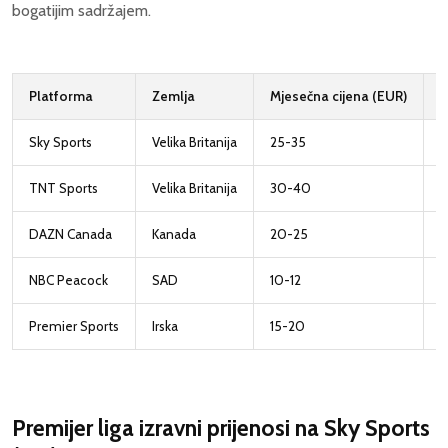
bogatijim sadržajem.
Platforma
Zemlja
Mjesečna cijena (EUR)
B
Sky Sports
Velika Britanija
25-35
1
TNT Sports
Velika Britanija
30-40
5
DAZN Canada
Kanada
20-25
S
NBC Peacock
SAD
10-12
1
Premier Sports
Irska
15-20
5
Premijer liga izravni prijenosi na
Sky Sports