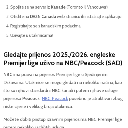
Spojite se na server iz
Kanade
(Toronto ili Vancouver)
Otidite na
DAZN Canada
web stranicu ili instalirajte aplikaciju
Registrirajte se s kanadskim podacima
Uživajte u utakmicama!
Gledajte prijenos 2025./2026. engleske
Premijer lige uživo na
NBC/Peacock (SAD)
NBC
ima prava na prijenos Premijer lige u Sjedinjenim
Državama. Utakmice se mogu gledati na nekoliko načina, kao
što su njihovi standardni NBC kanali i putem njihove usluge
prijenosa
Peacock
.
NBC Peacock
posebno je atraktivan zbog
niske cijene i velikog broja utakmica.
Možete dobiti pristup izravnim prijenosima NBC Premijer lige
putem nekoliko različitih usluga.