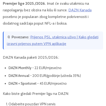
Premijer lige 2025./2026.
Imat će svaku utakmicu na
raspolaganju bez obzira na kišu ili sunce.
DAZN Kanada
posebno je popularan zbog kompletne pokrivenosti i
dodatnog sadržaja poput NFL-a i boksa.
📎
Povezano:
Prijenos PSL. utakmica uživo | Kako gledati
izravni prijenos putem VPN aplikacije
DAZN Kanada paketi 2025./2026.:
DAZN Monthly
- 22 EUR/mjesečno
DAZN Annual
- 200 EUR/godišnje (ušteda 35%)
DAZN + Sportsnet
- 45 EUR/mjesečno
Kako biste gledali Premijer ligu na DAZN:
Odaberite pouzdan VPN servis