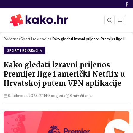
☰
Početna
Sport i rekreacija
Kako gledati izravni prijenos Premijer lige i američki Netfl…
›
›
SPORT I REKREACIJA
Kako gledati izravni prijenos
Premijer lige i američki Netflix u
Hrvatskoj putem VPN aplikacije
8. kolovoza 2025.
1140
pogleda
8
min čitanja