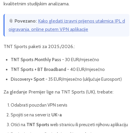
kvalitetnim studijskim analizama.
📎
Povezano:
Kako gledati izravni prijenos utakmica IPL d
oigravanja. online putem VPN aplikacije
TNT Sports paketi za 2025./2026.:
TNT Sports Monthly Pass
- 30 EUR/mjesečno
TNT Sports + BT Broadband
- 40 EUR/mjesečno
Discovery+ Sport
- 35 EUR/mjesečno (uključuje Eurosport)
Za gledanje Premijer lige na TNT Sports (UK), trebate:
Odabrati pouzdan VPN servis
Spojiti se na server iz
UK-a
Otići na
TNT Sports
web stranicu ili preuzeti njihovu aplikaciju