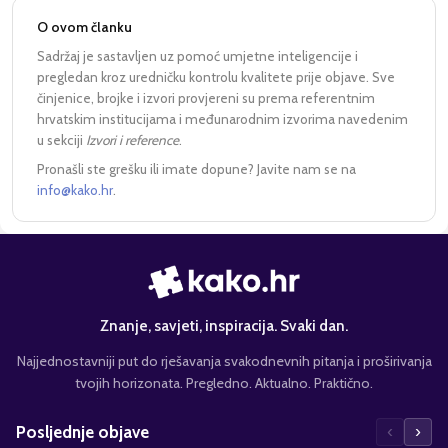
O ovom članku
Sadržaj je sastavljen uz pomoć umjetne inteligencije i
pregledan kroz uredničku kontrolu kvalitete prije objave. Sve
činjenice, brojke i izvori provjereni su prema referentnim
hrvatskim institucijama i međunarodnim izvorima navedenim
u sekciji
Izvori i reference
.
Pronašli ste grešku ili imate dopune? Javite nam se na
info@kako.hr
.
Znanje, savjeti, inspiracija. Svaki dan.
Najjednostavniji put do rješavanja svakodnevnih pitanja i proširivanja
tvojih horizonata. Pregledno. Aktualno. Praktično.
‹
›
Posljednje objave