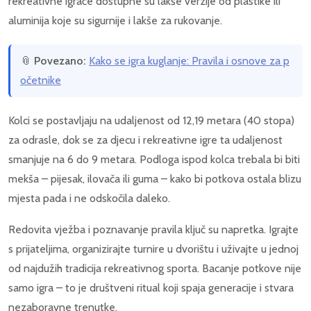
rekreativne igrače dostupne su lakše verzije od plastike ili
aluminija koje su sigurnije i lakše za rukovanje.
📎
Povezano:
Kako se igra kuglanje: Pravila i osnove za p
očetnike
Kolci se postavljaju na udaljenost od 12,19 metara (40 stopa)
za odrasle, dok se za djecu i rekreativne igre ta udaljenost
smanjuje na 6 do 9 metara. Podloga ispod kolca trebala bi biti
mekša – pijesak, ilovača ili guma – kako bi potkova ostala blizu
mjesta pada i ne odskočila daleko.
Redovita vježba i poznavanje pravila ključ su napretka. Igrajte
s prijateljima, organizirajte turnire u dvorištu i uživajte u jednoj
od najdužih tradicija rekreativnog sporta. Bacanje potkove nije
samo igra – to je društveni ritual koji spaja generacije i stvara
nezaboravne trenutke.