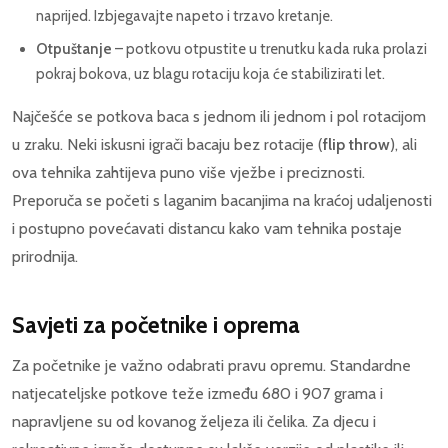
naprijed. Izbjegavajte napeto i trzavo kretanje.
Otpuštanje
– potkovu otpustite u trenutku kada ruka prolazi
pokraj bokova, uz blagu rotaciju koja će stabilizirati let.
Najčešće se potkova baca s jednom ili jednom i pol rotacijom
u zraku. Neki iskusni igrači bacaju bez rotacije (
flip throw
), ali
ova tehnika zahtijeva puno više vježbe i preciznosti.
Preporuča se početi s laganim bacanjima na kraćoj udaljenosti
i postupno povećavati distancu kako vam tehnika postaje
prirodnija.
Savjeti za početnike i oprema
Za početnike je važno odabrati pravu opremu. Standardne
natjecateljske potkove teže između 680 i 907 grama i
napravljene su od kovanog željeza ili čelika. Za djecu i