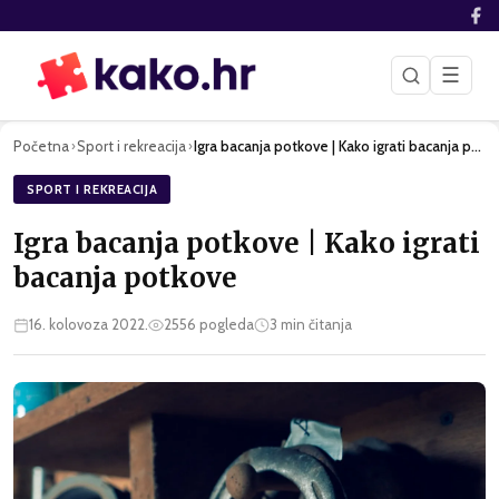
☰
Početna
Sport i rekreacija
Igra bacanja potkove | Kako igrati bacanja potkove
›
›
SPORT I REKREACIJA
Igra bacanja potkove | Kako igrati
bacanja potkove
16. kolovoza 2022.
2556
pogleda
3
min čitanja