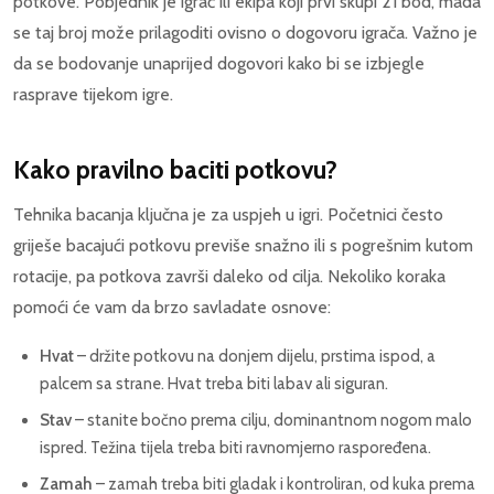
potkove. Pobjednik je igrač ili ekipa koji prvi skupi 21 bod, mada
se taj broj može prilagoditi ovisno o dogovoru igrača. Važno je
da se bodovanje unaprijed dogovori kako bi se izbjegle
rasprave tijekom igre.
Kako pravilno baciti potkovu?
Tehnika bacanja ključna je za uspjeh u igri. Početnici često
griješe bacajući potkovu previše snažno ili s pogrešnim kutom
rotacije, pa potkova završi daleko od cilja. Nekoliko koraka
pomoći će vam da brzo savladate osnove:
Hvat
– držite potkovu na donjem dijelu, prstima ispod, a
palcem sa strane. Hvat treba biti labav ali siguran.
Stav
– stanite bočno prema cilju, dominantnom nogom malo
ispred. Težina tijela treba biti ravnomjerno raspoređena.
Zamah
– zamah treba biti gladak i kontroliran, od kuka prema