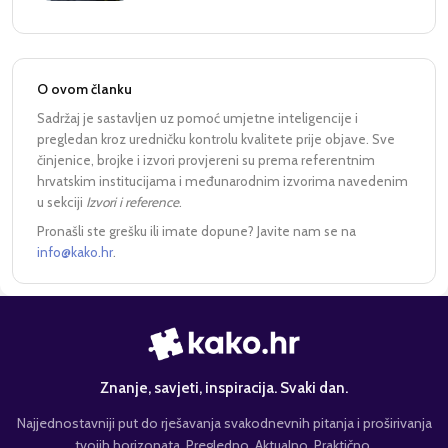
O ovom članku
Sadržaj je sastavljen uz pomoć umjetne inteligencije i
pregledan kroz uredničku kontrolu kvalitete prije objave. Sve
činjenice, brojke i izvori provjereni su prema referentnim
hrvatskim institucijama i međunarodnim izvorima navedenim
u sekciji
Izvori i reference
.
Pronašli ste grešku ili imate dopune? Javite nam se na
info@kako.hr
.
Znanje, savjeti, inspiracija. Svaki dan.
Najjednostavniji put do rješavanja svakodnevnih pitanja i proširivanja
tvojih horizonata. Pregledno. Aktualno. Praktično.