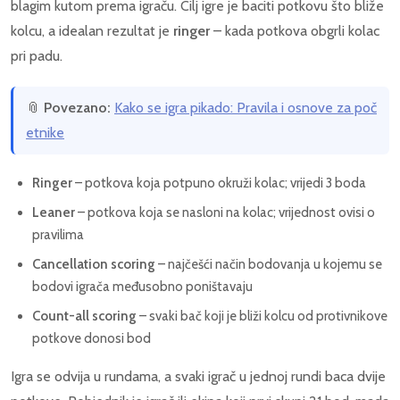
blagim kutom prema igraču. Cilj igre je baciti potkovu što bliže
kol­cu, a idealan rezultat je
ringer
– kada potkova obgrli kolac
pri padu.
📎
Povezano:
Kako se igra pikado: Pravila i osnove za poč
etnike
Ringer
– potkova koja potpuno okruži kolac; vrijedi 3 boda
Leaner
– potkova koja se nasloni na kolac; vrijednost ovisi o
pravilima
Cancellation scoring
– najčešći način bodovanja u kojemu se
bodovi igrača međusobno poništavaju
Count-all scoring
– svaki bač koji je bliži kolcu od protivnikove
potkove donosi bod
Igra se odvija u rundama, a svaki igrač u jednoj rundi baca dvije