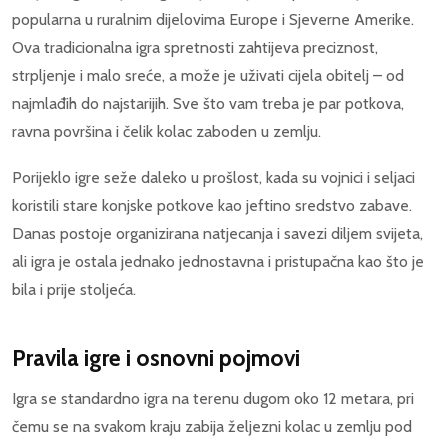
popularna u ruralnim dijelovima Europe i Sjeverne Amerike.
Ova tradicionalna igra spretnosti zahtijeva preciznost,
strpljenje i malo sreće, a može je uživati cijela obitelj – od
najmlađih do najstarijih. Sve što vam treba je par potkova,
ravna površina i čelik kolac zaboden u zemlju.
Porijeklo igre seže daleko u prošlost, kada su vojnici i seljaci
koristili stare konjske potkove kao jeftino sredstvo zabave.
Danas postoje organizirana natjecanja i savezi diljem svijeta,
ali igra je ostala jednako jednostavna i pristupačna kao što je
bila i prije stoljeća.
Pravila igre i osnovni pojmovi
Igra se standardno igra na terenu dugom oko 12 metara, pri
čemu se na svakom kraju zabija željezni kolac u zemlju pod