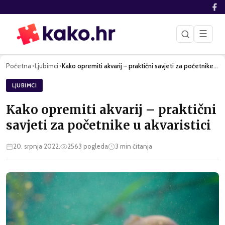
☰
Početna
Ljubimci
Kako opremiti akvarij – praktični savjeti za početnike u akv…
›
›
LJUBIMCI
Kako opremiti akvarij – praktični
savjeti za početnike u akvaristici
20. srpnja 2022.
2563
pogleda
3
min čitanja