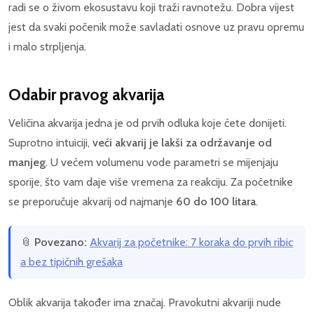
radi se o živom ekosustavu koji traži ravnotežu. Dobra vijest
jest da svaki počenik može savladati osnove uz pravu opremu
i malo strpljenja.
Odabir pravog akvarija
Veličina akvarija jedna je od prvih odluka koje ćete donijeti.
Suprotno intuiciji,
veći akvarij je lakši za održavanje od
manjeg
. U većem volumenu vode parametri se mijenjaju
sporije, što vam daje više vremena za reakciju. Za početnike
se preporučuje akvarij od najmanje
60 do 100 litara
.
📎
Povezano:
Akvarij za početnike: 7 koraka do prvih ribic
a bez tipičnih grešaka
Oblik akvarija također ima značaj. Pravokutni akvariji nude