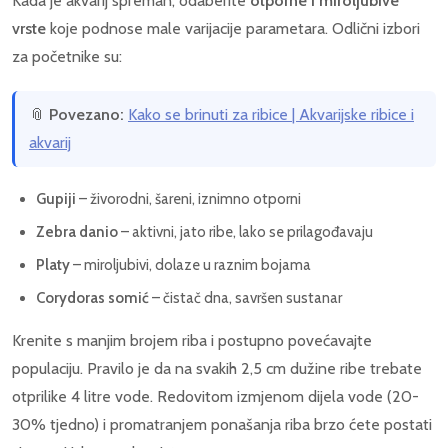
Kada je akvarij spreman, odaberite
otporne i miroljubive
vrste
koje podnose male varijacije parametara. Odlični izbori
za početnike su:
📎
Povezano:
Kako se brinuti za ribice | Akvarijske ribice i
akvarij
Gupiji
– živorodni, šareni, iznimno otporni
Zebra danio
– aktivni, jato ribe, lako se prilagođavaju
Platy
– miroljubivi, dolaze u raznim bojama
Corydoras somić
– čistač dna, savršen sustanar
Krenite s manjim brojem riba i postupno povećavajte
populaciju. Pravilo je da na svakih 2,5 cm dužine ribe trebate
otprilike 4 litre vode. Redovitom izmjenom dijela vode (20-
30% tjedno) i promatranjem ponašanja riba brzo ćete postati