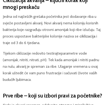
Ciklizacija akvarija – ključni korak koji
mnogi preskaču
Jedna od najčešćih grešaka početnika jest dodavanje riba u
svježe postavljeni akvarij. Novi akvarij nema koloniju korisnih
bakterija koje razgrađuju otrovni amonijak koji ribe izlučuju. Taj
proces uspostave bakterijske kolonije naziva se
ciklizacija
i
traje od 3 do 6 tjedana.
Tijekom ciklizacije redovito testirajteparametre vode
(amonijak, nitriti, nitrati, pH). Tek kada amonijak i nitriti padnu
na nulu, akvarij je spreman za ribe. Ulaganje vremena u ovaj
korak uštedit će vam puno frustracije i sačuvati živote vaših
budućih ljubimaca.
Prve ribe – koji su izbori pravi za početnike?