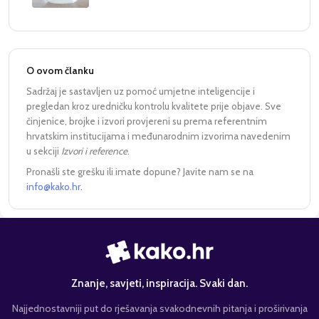
O ovom članku
Sadržaj je sastavljen uz pomoć umjetne inteligencije i
pregledan kroz uredničku kontrolu kvalitete prije objave. Sve
činjenice, brojke i izvori provjereni su prema referentnim
hrvatskim institucijama i međunarodnim izvorima navedenim
u sekciji
Izvori i reference
.
Pronašli ste grešku ili imate dopune? Javite nam se na
info@kako.hr
.
Znanje, savjeti, inspiracija. Svaki dan.
Najjednostavniji put do rješavanja svakodnevnih pitanja i proširivanja