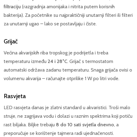
filtraciju
(razgradnja amonijaka i nitrita putem korisnih
bakterija). Za početnike su najpraktičniji unutarnji filteri ili filteri
za unutarnji ugao – lako se postavljaju i čiste.
Grijač
Većina akvarijskih riba tropskog je podrijetla i treba
temperaturu između
24 i 28°C
. Grijač s termostatom
automatski održava zadanu temperaturu. Snaga grijača ovisi o
volumenu akvarija – računajte otprilike 1 W po litri vode.
Rasvjeta
LED rasvjeta danas je zlatni standard u akvaristici. Troši malo
struje, ne zagrijava vodu i dolazi u raznim spektrima koji potiču
rast biljaka. Biljke trebaju
8 do 10 sati svjetla dnevno
, a
preporučuje se korištenje tajmera radi ujednačenosti.