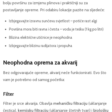
bolju površinu za izmjenu plinova i praktičniji su za
postavljanje opreme. Pri odabiru lokacije pazite na sljedeće:
Izbjegavajte izravnu sunčevu svjetlost – potiče rast algi
Površina mora biti ravna i čvrsta – voda je teška (1 kg po litri)
Blizina električne utičnice je neophodna
Izbjegavajte blizinu radijatora i propuha
Neophodna oprema za akvarij
Bez odgovarajuće opreme, akvarij neće funkcionirati. Evo što
vam je potrebno od samog početka:
Filter
Filter je srce akvarija. Obavlja
mehaničku filtraciju
(uklanjanje
čestica),
kemijsku filtraciju
(uklanjanje štetnih tvari) i
biološku