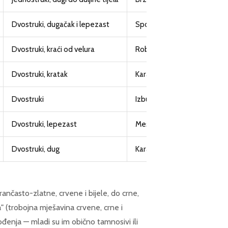
Dvostruki, dugačak i lepezast
Spore pokreta, spektakular
Dvostruki, kraći od velura
Robustnija od velura, popul
Dvostruki, kratak
Karakteristično mesno "pora
Dvostruki
Izbuljene, kuglaste oči
Dvostruki, lepezast
Mesna kapica (wen) na glavi
Dvostruki, dug
Karakteristična grba iza gla
rančasto-zlatne, crvene i bijele, do crne,
" (trobojna mješavina crvene, crne i
rođenja — mladi su im obično tamnosivi ili