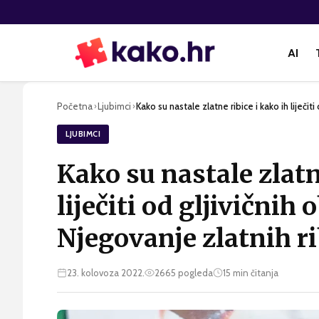
AI
Početna
Ljubimci
Kako su nastale zlatne ribice i kako ih liječiti
›
›
LJUBIMCI
Kako su nastale zlatn
liječiti od gljivičnih 
Njegovanje zlatnih ri
23. kolovoza 2022.
2665
pogleda
15
min čitanja