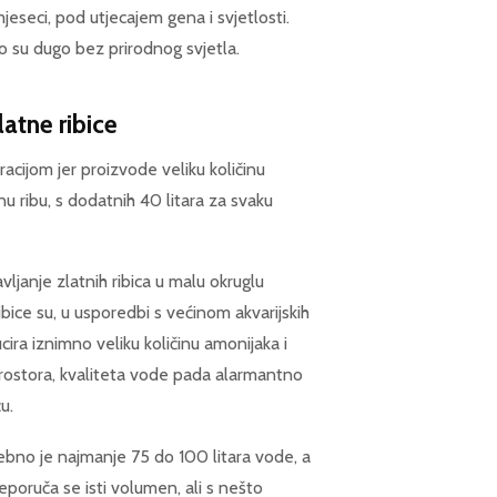
mjeseci, pod utjecajem gena i svjetlosti.
o su dugo bez prirodnog svjetla.
latne ribice
tracijom jer proizvode veliku količinu
nu ribu, s dodatnih 40 litara za svaku
ljanje zlatnih ribica u malu okruglu
ribice su, u usporedbi s većinom akvarijskih
cira iznimno veliku količinu amonijaka i
 prostora, kvaliteta vode pada alarmantno
u.
ebno je najmanje 75 do 100 litara vode, a
poruča se isti volumen, ali s nešto