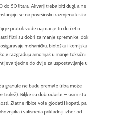
 do 50 litara. Akvarij treba biti dugi, a ne
i oslanjaju se na površinsku razmjenu kisika.
iji je protok vode najmanje tri do četiri
sti filtri su dobri za manje spremnike, dok
ji osiguravaju mehaničku, biološku i kemijsku
ija koje razgrađuju amonijak u manje toksični
zahtijeva tjedne do dvije za uspostavljanje u
te da granule ne budu premale (riba može
je trulež). Biljke su dobrodošle — osim što
nosti. Zlatne ribice vole glodati i kopati, pa
ovnjaka i valisneria prikladniji izbor od