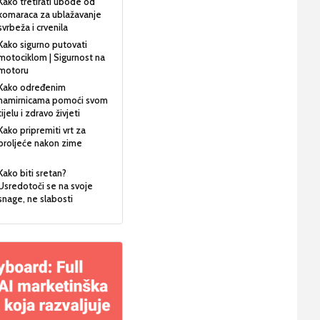
Kako tretirati ubode od
komaraca za ublažavanje
svrbeža i crvenila
Kako sigurno putovati
motociklom | Sigurnost na
motoru
Kako određenim
namirnicama pomoći svom
tijelu i zdravo živjeti
Kako pripremiti vrt za
proljeće nakon zime
Kako biti sretan?
Usredotoči se na svoje
snage, ne slabosti