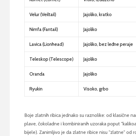
Velur (Veiltail)
Jajoliko, kratko
Nimfa (Fantail)
Jajoliko
Lavica (Lionhead)
Jajoliko, bez leđne peraje
Teleskop (Telescope)
Jajoliko
Oranda
Jajoliko
Ryukin
Visoko, grbo
Boje zlatnih ribica jednako su raznolike: od klasične na
plave, čokoladne i kombiniranih uzoraka poput "kalikoa
bijele). Zanimljivo je da zlatne ribice nisu "zlatne" od 