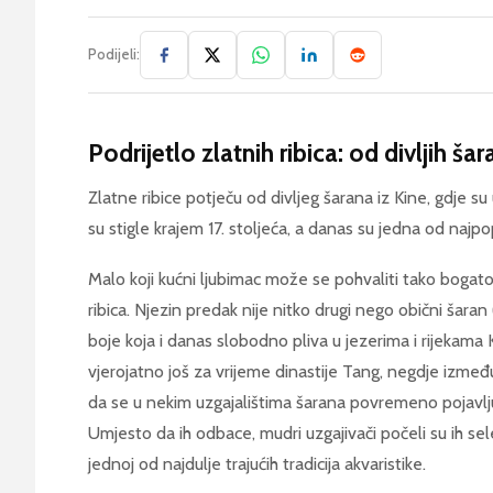
Podijeli:
Podrijetlo zlatnih ribica: od divljih ša
Zlatne ribice potječu od divljeg šarana iz Kine, gdje s
su stigle krajem 17. stoljeća, a danas su jedna od najpop
Malo koji kućni ljubimac može se pohvaliti tako bogat
ribica. Njezin predak nije nitko drugi nego obični šaran 
boje koja i danas slobodno pliva u jezerima i rijekama K
vjerojatno još za vrijeme dinastije Tang, negdje između 7
da se u nekim uzgajalištima šarana povremeno pojavlj
Umjesto da ih odbace, mudri uzgajivači počeli su ih sel
jednoj od najdulje trajućih tradicija akvaristike.