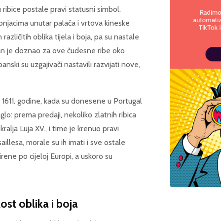
 ribice postale pravi statusni simbol.
bnjacima unutar palača i vrtova kineske
azličitih oblika tijela i boja, pa su nastale
pan je doznao za ove čudesne ribe oko
nski su uzgajivači nastavili razvijati nove,
ko 1611. godine, kada su donesene u Portugal
lo: prema predaji, nekoliko zlatnih ribica
alja Luja XV., i time je krenuo pravi
llesa, morale su ih imati i sve ostale
irene po cijeloj Europi, a uskoro su
kost oblika i boja