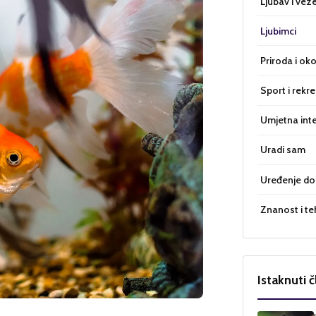
Ljubav i vez
Ljubimci
Priroda i oko
Sport i rekre
Umjetna inte
Uradi sam
Uređenje d
Znanost i te
Istaknuti č