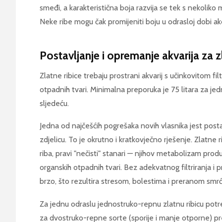
smeđi, a karakteristična boja razvija se tek s nekoliko 
Neke ribe mogu čak promijeniti boju u odrasloj dobi ak
Postavljanje i opremanje akvarija za z
Zlatne ribice trebaju prostrani akvarij s učinkovitom fil
otpadnih tvari. Minimalna preporuka je 75 litara za jed
sljedeću.
Jedna od najčešćih pogrešaka novih vlasnika jest postav
zdjelicu. To je okrutno i kratkovječno rješenje. Zlatne 
riba, pravi "nečisti" stanari — njihov metabolizam produ
organskih otpadnih tvari. Bez adekvatnog filtriranja i
brzo, što rezultira stresom, bolestima i preranom smrć
Za jednu odraslu jednostruko-repnu zlatnu ribicu potr
za dvostruko-repne sorte (sporije i manje otporne) pre