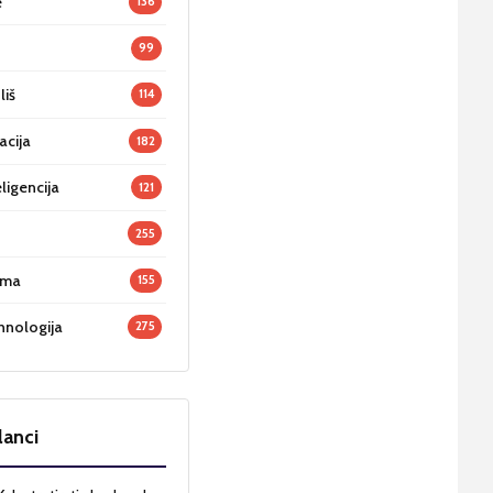
e
136
99
liš
114
acija
182
ligencija
121
255
oma
155
hnologija
275
lanci