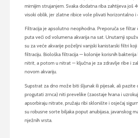
mirnijim strujanjem. Svaka dodatna riba zahtijeva još 40
visoki oblik, jer zlatne ribice vole plivati horizontalno 
Filtracija je apsolutno neophodna. Preporuča se filtar č
puta veći od volumena akvarija na sat. Unutarnji spužva
su za veće akvarije poželjni vanjski kanistarski filtri ko
filtraciju. Biološka filtracija — kolonije korisnih bakter
nitrit, a potom u nitrat — ključna je za zdravlje ribe i 
novom akvariju.
Supstrat za dno može biti šljunak ili pijesak, ali pazi
progutati zrnca) niti prevelike (zaostaje hrana i uzroku
apsorbiraju nitrate, pružaju ribi sklonište i osjećaj sigur
su robusne sorte biljaka poput anubijasa, javanskog mah
nježnih vrsta.