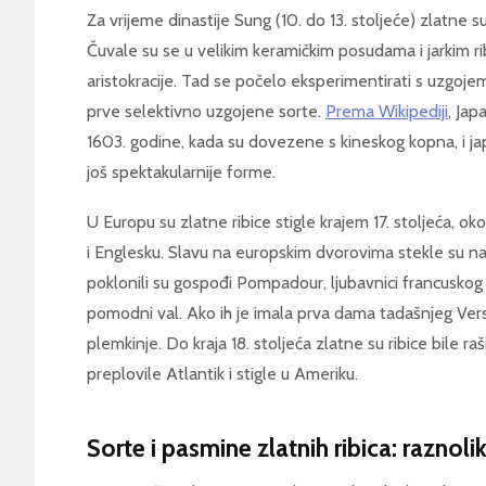
Za vrijeme dinastije Sung (10. do 13. stoljeće) zlatne su
Čuvale su se u velikim keramičkim posudama i jarkim ri
aristokracije. Tad se počelo eksperimentirati s uzgojem r
prve selektivno uzgojene sorte.
Prema Wikipediji
, Ja
1603. godine, kada su dovezene s kineskog kopna, i japa
još spektakularnije forme.
U Europu su zlatne ribice stigle krajem 17. stoljeća, o
i Englesku. Slavu na europskim dvorovima stekle su nag
poklonili su gospođi Pompadour, ljubavnici francuskog kr
pomodni val. Ako ih je imala prva dama tadašnjeg Versai
plemkinje. Do kraja 18. stoljeća zlatne su ribice bile raš
preplovile Atlantik i stigle u Ameriku.
Sorte i pasmine zlatnih ribica: raznoli