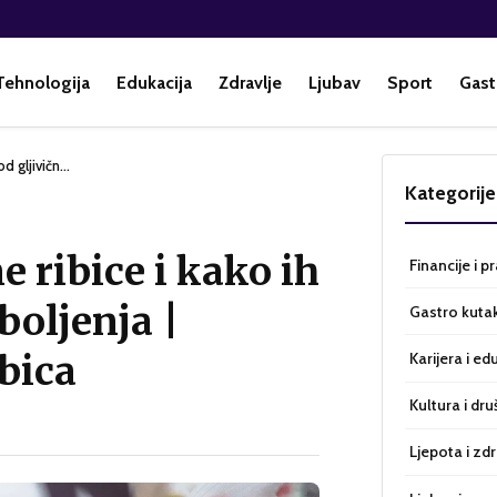
Tehnologija
Edukacija
Zdravlje
Ljubav
Sport
Gast
 od gljivičn…
Kategorije
e ribice i kako ih
Financije i p
oboljenja |
Gastro kuta
bica
Karijera i ed
Kultura i dru
Ljepota i zdr