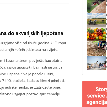
rana do akvarijskih ljepotana
u uzgajane više od tisuću godina. U Europu
ularnijih kućnih ljubimaca na svijetu.
om i fascinantnom poviješću kao zlatna
(
Carassius auratus
), riba maslinastosive
ine i Japana. Sve je počelo u Kini,
. i 10. stoljeća, kada su Kinezi primijetili
uju jedinke neobične zlatnožute boje.
ektivno uzgajati, postavljajući temelje