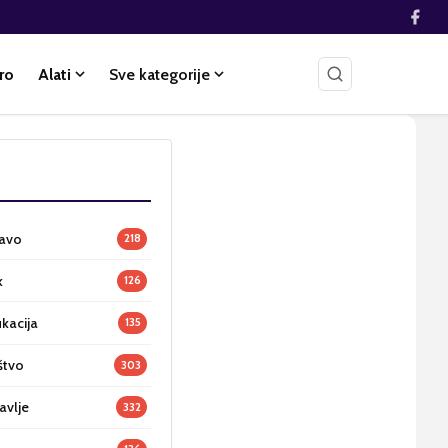
ro
Alati
Sve kategorije
ravo
218
k
126
ukacija
135
štvo
303
avlje
332