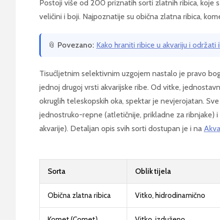
Postoji više od 200 priznatih sorti zlatnih ribica, koje se
veličini i boji. Najpoznatije su obična zlatna ribica, kome
📎
Povezano:
Kako hraniti ribice u akvariju i održati
Tisućljetnim selektivnim uzgojem nastalo je pravo bog
jednoj drugoj vrsti akvarijske ribe. Od vitke, jednosta
okruglih teleskopskih oka, spektar je nevjerojatan. Sve
jednostruko-repne (atletičnije, prikladne za ribnjake)
akvarije). Detaljan opis svih sorti dostupan je i na
Akvar
Sorta
Oblik tijela
Obična zlatna ribica
Vitko, hidrodinamično
Komet (Comet)
Vitko, izduženo