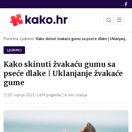
☰
Početna
Ljubimci
Kako skinuti žvakaću gumu sa pseće dlake | Uklanjanje žvakać…
›
›
LJUBIMCI
Kako skinuti žvakaću gumu sa
pseće dlake | Uklanjanje žvakaće
gume
20. srpnja 2022.
619
pogleda
6
min čitanja