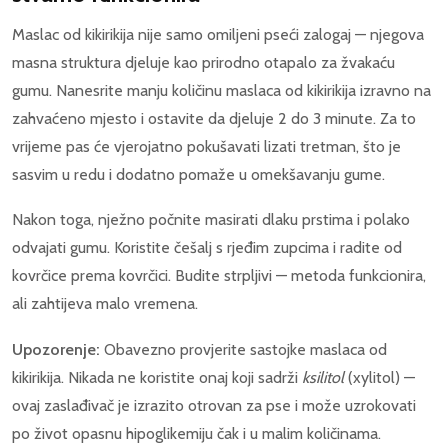
Maslac od kikirikija nije samo omiljeni pseći zalogaj — njegova
masna struktura djeluje kao prirodno otapalo za žvakaću
gumu. Nanesrite manju količinu maslaca od kikirikija izravno na
zahvaćeno mjesto i ostavite da djeluje 2 do 3 minute. Za to
vrijeme pas će vjerojatno pokušavati lizati tretman, što je
sasvim u redu i dodatno pomaže u omekšavanju gume.
Nakon toga, nježno počnite masirati dlaku prstima i polako
odvajati gumu. Koristite češalj s rjeđim zupcima i radite od
kovrčice prema kovrčici. Budite strpljivi — metoda funkcionira,
ali zahtijeva malo vremena.
Upozorenje:
Obavezno provjerite sastojke maslaca od
kikirikija. Nikada ne koristite onaj koji sadrži
ksilitol
(xylitol) —
ovaj zaslađivač je izrazito otrovan za pse i može uzrokovati
po život opasnu hipoglikemiju čak i u malim količinama.