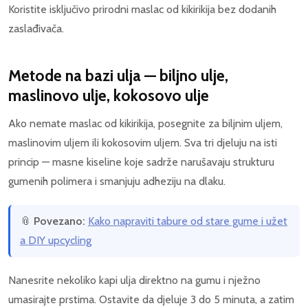
Koristite isključivo prirodni maslac od kikirikija bez dodanih
zaslađivača.
Metode na bazi ulja — biljno ulje,
maslinovo ulje, kokosovo ulje
Ako nemate maslac od kikirikija, posegnite za biljnim uljem,
maslinovim uljem ili kokosovim uljem. Sva tri djeluju na isti
princip — masne kiseline koje sadrže narušavaju strukturu
gumenih polimera i smanjuju adheziju na dlaku.
📎
Povezano:
Kako napraviti tabure od stare gume i užet
a DIY upcycling
Nanesrite nekoliko kapi ulja direktno na gumu i nježno
umasirajte prstima. Ostavite da djeluje 3 do 5 minuta, a zatim