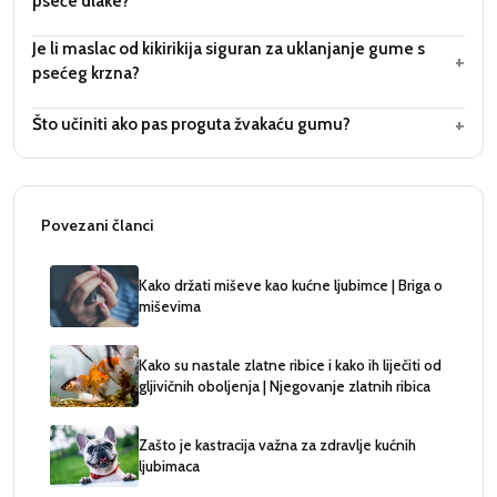
pseće dlake?
Je li maslac od kikirikija siguran za uklanjanje gume s
+
psećeg krzna?
+
Što učiniti ako pas proguta žvakaću gumu?
Povezani članci
Kako držati miševe kao kućne ljubimce | Briga o
miševima
Kako su nastale zlatne ribice i kako ih liječiti od
gljivičnih oboljenja | Njegovanje zlatnih ribica
Zašto je kastracija važna za zdravlje kućnih
ljubimaca