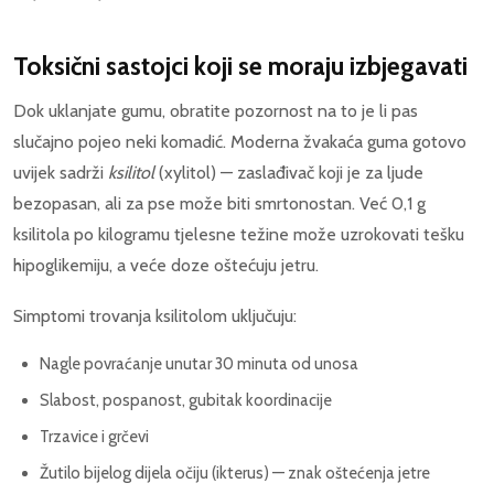
Toksični sastojci koji se moraju izbjegavati
Dok uklanjate gumu, obratite pozornost na to je li pas
slučajno pojeo neki komadić. Moderna žvakaća guma gotovo
uvijek sadrži
ksilitol
(xylitol) — zaslađivač koji je za ljude
bezopasan, ali za pse može biti smrtonostan. Već 0,1 g
ksilitola po kilogramu tjelesne težine može uzrokovati tešku
hipoglikemiju, a veće doze oštećuju jetru.
Simptomi trovanja ksilitolom uključuju:
Nagle povraćanje unutar 30 minuta od unosa
Slabost, pospanost, gubitak koordinacije
Trzavice i grčevi
Žutilo bijelog dijela očiju (ikterus) — znak oštećenja jetre