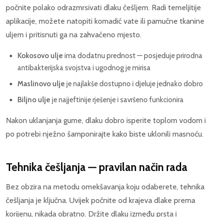
počnite polako odrazmrsivati dlaku češljem. Radi temeljitije
aplikacije, možete natopiti komadić vate ili pamučne tkanine
uljem i pritisnuti ga na zahvaćeno mjesto.
Kokosovo ulje
ima dodatnu prednost — posjeduje prirodna
antibakterijska svojstva i ugodnog je mirisa
Maslinovo ulje
je najlakše dostupno i djeluje jednako dobro
Biljno ulje
je najjeftinije rješenje i savršeno funkcionira
Nakon uklanjanja gume, dlaku dobro isperite toplom vodom i
po potrebi nježno šamponirajte kako biste uklonili masnoću.
Tehnika češljanja — pravilan način rada
Bez obzira na metodu omekšavanja koju odaberete, tehnika
češljanja je ključna. Uvijek počnite od krajeva dlake prema
korijenu, nikada obratno. Držite dlaku između prsta i