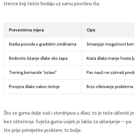
štence koji češće hodaju uz samu površinu tla.
Preventivna mjera
Opis
Kratka povoda u gradskim sredinama
Smanjuje mogućnost kontak
Redovito šišanje dlake oko šapa
Kraća dlaka manje hvata ljep
Trening komande "ostavi"
Pas nauči ne uzimati predm
Provjera dlake nakon šetnje
Brzo otkrivanje problema do
Što se guma dulje suši i stvrdnjava u dlaci, to je teže ukloniti je
bez oštećenja. Svježa guma uvijek je lakša za uklanjanje — pa
što prije primijetite problem, to bolje.