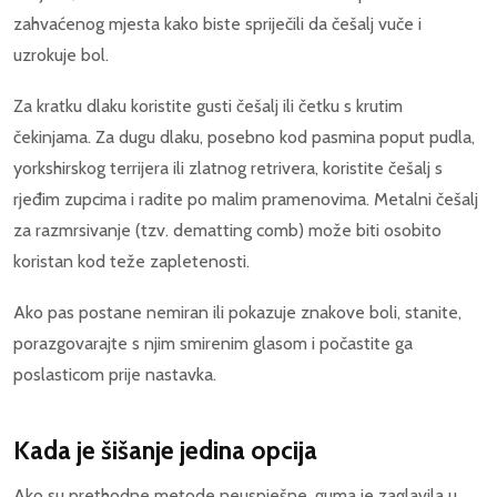
zahvaćenog mjesta kako biste spriječili da češalj vuče i
uzrokuje bol.
Za kratku dlaku koristite gusti češalj ili četku s krutim
čekinjama. Za dugu dlaku, posebno kod pasmina poput pudla,
yorkshirskog terrijera ili zlatnog retrivera, koristite češalj s
rjeđim zupcima i radite po malim pramenovima. Metalni češalj
za razmrsivanje (tzv. dematting comb) može biti osobito
koristan kod teže zapletenosti.
Ako pas postane nemiran ili pokazuje znakove boli, stanite,
porazgovarajte s njim smirenim glasom i počastite ga
poslasticom prije nastavka.
Kada je šišanje jedina opcija
Ako su prethodne metode neuspješne, guma je zaglavila u