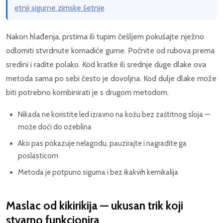
etnji sigurne zimske šetnje
Nakon hlađenja, prstima ili tupim češljem pokušajte nježno
odlomiti stvrdnute komadiće gume. Počnite od rubova prema
sredini i radite polako. Kod kratke ili srednje duge dlake ova
metoda sama po sebi često je dovoljna. Kod dulje dlake može
biti potrebno kombinirati je s drugom metodom.
Nikada ne koristite led izravno na kožu bez zaštitnog sloja —
može doći do ozeblina
Ako pas pokazuje nelagodu, pauzirajte i nagradite ga
poslasticom
Metoda je potpuno sigurna i bez ikakvih kemikalija
Maslac od kikirikija — ukusan trik koji
stvarno funkcionira