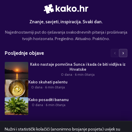
Znanje, savjeti, inspiracija. Svaki dan.
Najjednostavniji put do rješavanja svakodnevnih pitanja i proširivanja
tvojih horizonata. Pregledno. Aktualno. Praktično.
‹
›
Posljednje objave
Kako nastaje pomrčina Sunca i kada će biti vidljiva iz
Hrvatske
0 dana
· 6 min čitanja
Kako skuhati palentu
0 dana
· 6 min čitanja
Kako posaditi bananu
0 dana
· 6 min čitanja
Suradnja s nama
Nužni i statistički kolačići (anonimno brojanje posjeta) uvijek su