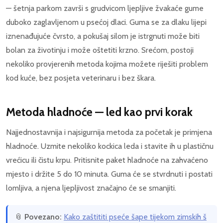
— šetnja parkom završi s grudvicom ljepljive žvakaće gume
duboko zaglavljenom u psećoj dlaci. Guma se za dlaku lijepi
iznenađujuće čvrsto, a pokušaj silom je istrgnuti može biti
bolan za životinju i može oštetiti krzno. Srećom, postoji
nekoliko provjerenih metoda kojima možete riješiti problem
kod kuće, bez posjeta veterinaru i bez škara.
Metoda hladnoće — led kao prvi korak
Najjednostavnija i najsigurnija metoda za početak je primjena
hladnoće. Uzmite nekoliko kockica leda i stavite ih u plastičnu
vrećicu ili čistu krpu. Pritisnite paket hladnoće na zahvaćeno
mjesto i držite 5 do 10 minuta. Guma će se stvrdnuti i postati
lomljiva, a njena ljepljivost značajno će se smanjiti.
📎
Povezano:
Kako zaštititi pseće šape tijekom zimskih š