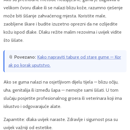
velikom čvoru dlake ili se nalazi blizu kože, razumno rješenje
može biti šišanje zahvaćenog mjesta. Koristite male,
zaobljene škare i budite izuzetno oprezni da ne ozlijedite
kožu ispod dlake. Dlaku režite malim rezovima i uvijek vidite
što šišate.
📎
Povezano:
Kako napraviti tabure od stare gume — Kor
ak po korak uputstvo.
Ako se guma nalazi na osjetljivom dijelu tijela — blizu očiju,
uha, genitalija ili između šapa — nemojte sami šišati. U tom
slučaju posjetite profesionalnog groera ili veterinara koji ima
iskustvo i odgovarajuće alate.
Zapamtite: dlaka uvijek naraste. Zdravlje i sigurnost psa su
uvijek važniji od estetike.