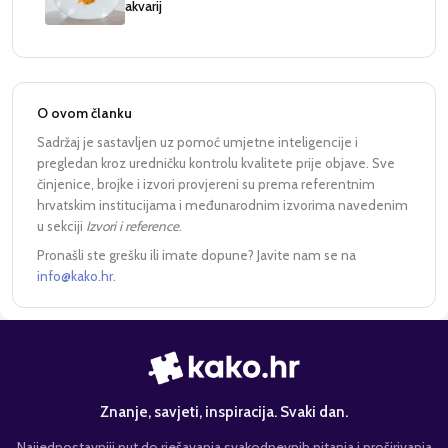
akvarij
O ovom članku
Sadržaj je sastavljen uz pomoć umjetne inteligencije i
pregledan kroz uredničku kontrolu kvalitete prije objave. Sve
činjenice, brojke i izvori provjereni su prema referentnim
hrvatskim institucijama i međunarodnim izvorima navedenim
u sekciji
Izvori i reference
.
Pronašli ste grešku ili imate dopune? Javite nam se na
info@kako.hr
.
Znanje, savjeti, inspiracija. Svaki dan.
Najjednostavniji put do rješavanja svakodnevnih pitanja i proširivanja