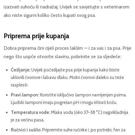
izazvati suhoću ili nadražaj. Uvijek se savjetujte s veterinarom
ako niste sigurni koliko često kupati svog psa.
Priprema prije kupanja
Dobra priprema čini cijeli proces lakšim — i za vas i za psa. Prije
nego što uopće otvorite slavinu, pobrinite se za sljedeće:
Češljanje:
Uvijek počešljajte psa prije kupanja kako biste
uklonili čvorove i labavu dlaku. Mokri čvorovi daleko su teže
rasplesti.
Pravi šampon:
Koristite isključivo šampon namijenjen psima.
Ljudski šamponi imaju pogrešan pH i mogu iritirati kožu.
Temperatura vode:
Mlaka voda (oko 37–38 °C) najprikladnija
je za većinu pasa.
Ručnici i sušilo:
Pripremite suhe ručnike i, po potrebi, fen za