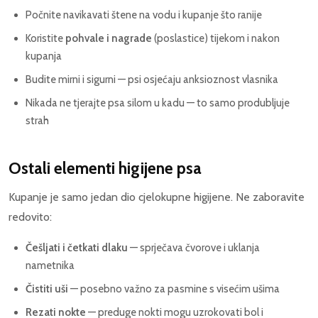
Počnite navikavati štene na vodu i kupanje što ranije
Koristite
pohvale i nagrade
(poslastice) tijekom i nakon
kupanja
Budite mirni i sigurni — psi osjećaju anksioznost vlasnika
Nikada ne tjerajte psa silom u kadu — to samo produbljuje
strah
Ostali elementi higijene psa
Kupanje je samo jedan dio cjelokupne higijene. Ne zaboravite
redovito:
Češljati i četkati dlaku
— sprječava čvorove i uklanja
nametnika
Čistiti uši
— posebno važno za pasmine s visećim ušima
Rezati nokte
— preduge nokti mogu uzrokovati bol i