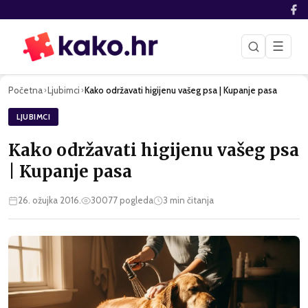
☰
Početna
Ljubimci
Kako održavati higijenu vašeg psa | Kupanje pasa
›
›
LJUBIMCI
Kako održavati higijenu vašeg psa
| Kupanje pasa
26. ožujka 2016.
30077
pogleda
3
min čitanja