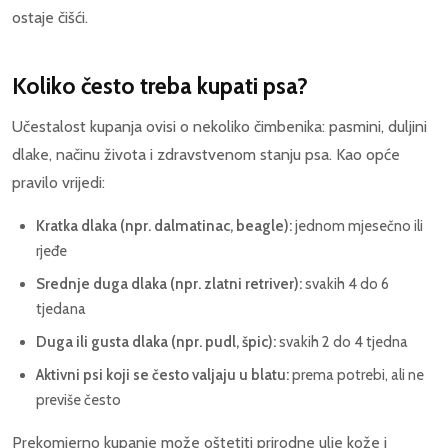
ostaje čišći.
Koliko često treba kupati psa?
Učestalost kupanja ovisi o nekoliko čimbenika: pasmini, duljini
dlake, načinu života i zdravstvenom stanju psa. Kao opće
pravilo vrijedi:
Kratka dlaka (npr. dalmatinac, beagle):
jednom mjesečno ili
rjeđe
Srednje duga dlaka (npr. zlatni retriver):
svakih 4 do 6
tjedana
Duga ili gusta dlaka (npr. pudl, špic):
svakih 2 do 4 tjedna
Aktivni psi koji se često valjaju u blatu:
prema potrebi, ali ne
previše često
Prekomjerno kupanje može oštetiti prirodne ulje kože i