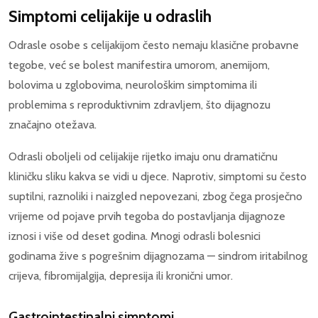
Simptomi celijakije u odraslih
Odrasle osobe s celijakijom često nemaju klasične probavne
tegobe, već se bolest manifestira umorom, anemijom,
bolovima u zglobovima, neurološkim simptomima ili
problemima s reproduktivnim zdravljem, što dijagnozu
značajno otežava.
Odrasli oboljeli od celijakije rijetko imaju onu dramatičnu
kliničku sliku kakva se vidi u djece. Naprotiv, simptomi su često
suptilni, raznoliki i naizgled nepovezani, zbog čega prosječno
vrijeme od pojave prvih tegoba do postavljanja dijagnoze
iznosi i više od deset godina. Mnogi odrasli bolesnici
godinama žive s pogrešnim dijagnozama — sindrom iritabilnog
crijeva, fibromijalgija, depresija ili kronični umor.
Gastrointestinalni simptomi