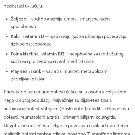
nedostaci uključuju:
Željezo
— vodi do anemije, umora i smanjene radne
sposobnosti
Kalcij i vitamin D
— ugrožavaju gustoću kostiju i povećavaju
rizik od osteoporoze
Folna kiselina i vitamin B12
— neophodna za rad živčanog
sustava i proizvodnju crvenih krvnih stanica
Magnezij i cink
— važni za imunitet, metabolizam i
zacjeljivanje tkiva
Pridružene autoimune bolesti češće su u osoba s celijakijom
nego u općoj populaciji. Najvažnije su dijabetes tipa 1,
autoimuna bolest štitnjače (Hashimoto tireoiditis i Gravesova
bolest), reumatoidni artritis i primarni bilijarni kolangitis.
Dugotrajno neliječena celijakija povećava i rizik od određenih
malignih bolesti tankog crijeva, posebno T-staničnog limfoma.