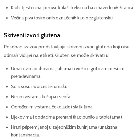
Kruh, tjestenina, peciva, kolači, keksi na bazi navedenih žitarica
Većina piva (osim onih označenih kao bezglutenski)
Skriveni izvori glutena
Poseban izazov predstavljaju skriveni izvori glutena koji nisu
odmah vidljivi na etiketi. Gluten se može skrivati u:
Umakovim prahovima, juhama u vrećici i gotovim mesnim
prerađevinama
Soja sosu i worcester umaku
Nekim vrstama kečapa i senfa
Određenim vrstama čokolade i slatkišima
Lijekovima i dodacima prehrani (kao punilo u tabletama)
Hrani pripremljenoj u zajedničkim kuhinjama (unakrsna
kontaminacija)