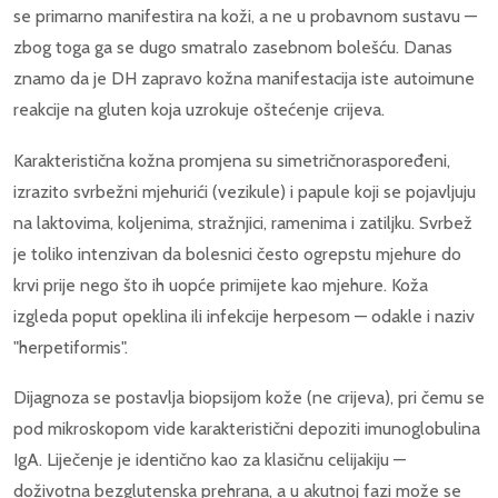
se primarno manifestira na koži, a ne u probavnom sustavu —
zbog toga ga se dugo smatralo zasebnom bolešću. Danas
znamo da je DH zapravo kožna manifestacija iste autoimune
reakcije na gluten koja uzrokuje oštećenje crijeva.
Karakteristična kožna promjena su simetričnoraspoređeni,
izrazito svrbežni mjehurići (vezikule) i papule koji se pojavljuju
na laktovima, koljenima, stražnjici, ramenima i zatiljku. Svrbež
je toliko intenzivan da bolesnici često ogrepstu mjehure do
krvi prije nego što ih uopće primijete kao mjehure. Koža
izgleda poput opeklina ili infekcije herpesom — odakle i naziv
"herpetiformis".
Dijagnoza se postavlja biopsijom kože (ne crijeva), pri čemu se
pod mikroskopom vide karakteristični depoziti imunoglobulina
IgA. Liječenje je identično kao za klasičnu celijakiju —
doživotna bezglutenska prehrana, a u akutnoj fazi može se