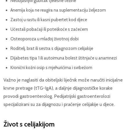
Neobjašnjivi gubitak tjelesne težine
Anemija koja ne reagira na suplementaciju željezom
Zastoj u rastu ili kasni pubertet kod djece
Učestali pobačaji ili poteškoće s začećem
Osteoporoza u mlađoj životnoj dobi
Roditelj, brat ili sestra s dijagnozom celijakije
Dijabetes tipa 1 ili autoimuna bolest štitnjače u anamnezi
Kronični kožni osip s mjehurićima i svrbežom
Važno je naglasiti da obiteljski liječnik može naručiti inicijalne
krvne pretrage (tTG-IgA), a daljnje dijagnostičke korake
provodi gastroenterolog. Pedijatrijski gastroenterolozi
specijalizirani su za dijagnozu i praćenje celijakije u djece.
Život s celijakijom