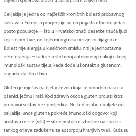
crijeva i sprječava pravilnu apsorpciju hranjivih tvari.
Celijakija je jedna od najčešćih kroničnih bolesti probavnog
sustava u Europi, a procjenjuje se da pogađa otprilike jedan
posto populacije — što u Hrvatskoj znači desetke tisuća ljudi
koji s njom žive, od kojih mnogi nisu ni svjesni dijagnoze.
Bolest nije alergija u klasičnom smislu, niti je jednostavna
netolerancija — radi se o složenoj autoimunoj reakciji u kojoj
imunološki sustav tijela, kada dođe u kontakt s glutenom,
napada vlastito tkivo.
Gluten je mješavina bjelančevina koja se prirodno nalazi u
pšenici, ječmu i raži. Kod zdravih osoba gluten prolazi kroz
probavni sustav bez posljedica. No kod osobe oboljele od
celijakije, unos glutena pokreće imunološki odgovor koji
uništava resice (villi) — sitne prstolike izbočine na sluznici
tankog crijeva zadužene za apsorpciju hranjivih tvari. Kada su