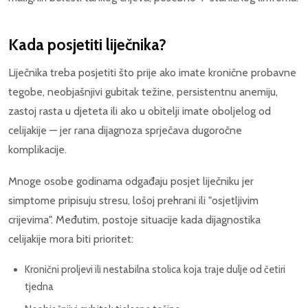
Kada posjetiti liječnika?
Liječnika treba posjetiti što prije ako imate kronične probavne
tegobe, neobjašnjivi gubitak težine, persistentnu anemiju,
zastoj rasta u djeteta ili ako u obitelji imate oboljelog od
celijakije — jer rana dijagnoza sprječava dugoročne
komplikacije.
Mnoge osobe godinama odgađaju posjet liječniku jer
simptome pripisuju stresu, lošoj prehrani ili "osjetljivim
crijevima". Međutim, postoje situacije kada dijagnostika
celijakije mora biti prioritet:
Kronični proljevi ili nestabilna stolica koja traje dulje od četiri
tjedna