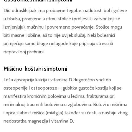
Dio odraslih ipak ima probavne tegobe: nadutost, bol i grčeve
u trbuhu, promjene u ritmu stolice (proljevi ili zatvor koji se
izmjenjuju), mučninu i povremeno povraćanje. Stolice mogu
biti masne i obilne, ali to nije uvijek slučaj. Neki bolesnici
primjećuju samo blage nelagode koje pripisuju stresu ili
nepravilnoj prehrani.
Mišićno-koštani simptomi
Loša apsorpcija kalcija i vitamina D dugoročno vodi do
osteopenije i osteoporoze — gubitka gustoće kostiju koji se
manifestira kroničnim bolovima u leđima, frakturama pri
minimalnoj traumi ili bolovima u zglobovima. Bolovi u mišićima
i opća slabost mišića (mialgija) također su česti, a nastaju zbog
nedostatka magnezija i vitamina D.