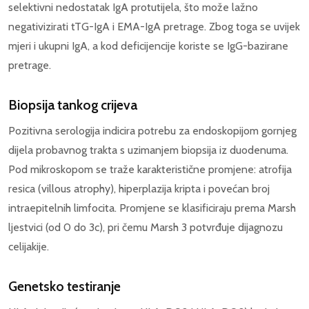
selektivni nedostatak IgA protutijela, što može lažno
negativizirati tTG-IgA i EMA-IgA pretrage. Zbog toga se uvijek
mjeri i ukupni IgA, a kod deficijencije koriste se IgG-bazirane
pretrage.
Biopsija tankog crijeva
Pozitivna serologija indicira potrebu za endoskopijom gornjeg
dijela probavnog trakta s uzimanjem biopsija iz duodenuma.
Pod mikroskopom se traže karakteristične promjene: atrofija
resica (villous atrophy), hiperplazija kripta i povećan broj
intraepitelnih limfocita. Promjene se klasificiraju prema Marsh
ljestvici (od 0 do 3c), pri čemu Marsh 3 potvrđuje dijagnozu
celijakije.
Genetsko testiranje