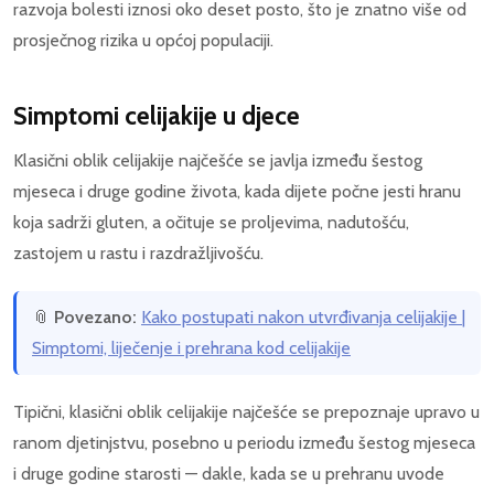
razvoja bolesti iznosi oko deset posto, što je znatno više od
prosječnog rizika u općoj populaciji.
Simptomi celijakije u djece
Klasični oblik celijakije najčešće se javlja između šestog
mjeseca i druge godine života, kada dijete počne jesti hranu
koja sadrži gluten, a očituje se proljevima, nadutošću,
zastojem u rastu i razdražljivošću.
📎
Povezano:
Kako postupati nakon utvrđivanja celijakije |
Simptomi, liječenje i prehrana kod celijakije
Tipični, klasični oblik celijakije najčešće se prepoznaje upravo u
ranom djetinjstvu, posebno u periodu između šestog mjeseca
i druge godine starosti — dakle, kada se u prehranu uvode