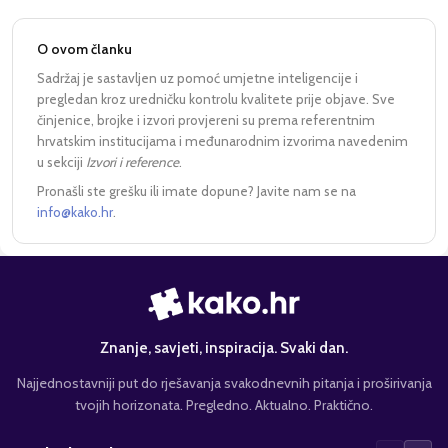
O ovom članku
Sadržaj je sastavljen uz pomoć umjetne inteligencije i
pregledan kroz uredničku kontrolu kvalitete prije objave. Sve
činjenice, brojke i izvori provjereni su prema referentnim
hrvatskim institucijama i međunarodnim izvorima navedenim
u sekciji
Izvori i reference
.
Pronašli ste grešku ili imate dopune? Javite nam se na
info@kako.hr
.
Znanje, savjeti, inspiracija. Svaki dan.
Najjednostavniji put do rješavanja svakodnevnih pitanja i proširivanja
tvojih horizonata. Pregledno. Aktualno. Praktično.