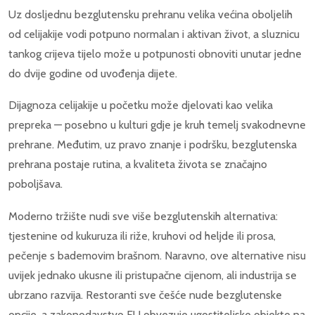
Uz dosljednu bezglutensku prehranu velika većina oboljelih
od celijakije vodi potpuno normalan i aktivan život, a sluznicu
tankog crijeva tijelo može u potpunosti obnoviti unutar jedne
do dvije godine od uvođenja dijete.
Dijagnoza celijakije u početku može djelovati kao velika
prepreka — posebno u kulturi gdje je kruh temelj svakodnevne
prehrane. Međutim, uz pravo znanje i podršku, bezglutenska
prehrana postaje rutina, a kvaliteta života se značajno
poboljšava.
Moderno tržište nudi sve više bezglutenskih alternativa:
tjestenine od kukuruza ili riže, kruhovi od heljde ili prosa,
pečenje s bademovim brašnom. Naravno, ove alternative nisu
uvijek jednako ukusne ili pristupačne cijenom, ali industrija se
ubrzano razvija. Restoranti sve češće nude bezglutenske
opcije, a zakonodavstvo EU obvezuje ugostiteljske objekte na