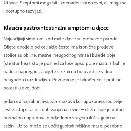
žitarice. Simptomi mogu biti iznenadni i intenzivni, ali mogu se
i postupno razvijati.
Klasični gastrointestinalni simptomi u djece
Najuočljiviji simptomi kod male djece su probavne prirode.
Dijete oboljelo od celijakije često ima kronične proljeve —
stolice su obilne, masne, neugodnog mirisa i blijede boje
(steatorrhea), što je posljedica loše apsorpcije masti. Trbuh je
nadut i napregnut, a dijete se žali na bolove ili je vidno
neugodno i razdražljivo. Povraćanje je također čest pratilac
bolesti u ovoj dobi.
Jedan od najzabrinjavajućih znakova koji upozorava roditelje
jest zastoj u rastu i dobivanju na težini — dijete koje je dotad
normalno napredovalo odjednom stagnira ili čak gubi na
težini. Uz to, može se uočiti gubitak mišićne mase, posebno