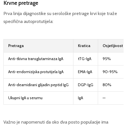
Krvne pretrage
Prva linija dijagnostike su serološke pretrage krvi koje traže
specifična autoprotutijela:
Pretraga
Kratica
Osjetljivost
Anti-tkivna transglutaminaza IgA
tTG-IgA
95%
Anti-endomizijska protutijela IgA
EMA-IgA
90-95%
Anti-deamidirani glijadin peptid IgG
DGP-IgG
80%
Ukupni IgA u serumu
IgA
—
Važno je napomenuti da oko dva posto populacije ima