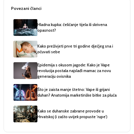
Povezani članci
Hladna kupka: čeličanje tijela ili skrivena
opasnost?
Kako preživjeti prve tri godine dječjeg sna i
očuvati sebe
Epidemija s okusom jagode: Kako je Vape
revolucija postala najslađi mamac za novu
generaciju ovisnika
Što je zaista manje štetno: Vape ili grijani
duhan? Anatomija marketinške bitke za pluća
Kako se duhanske zabrane provode u
Hrvatskoj (i zašto uvijek propuste ‘rupe’)