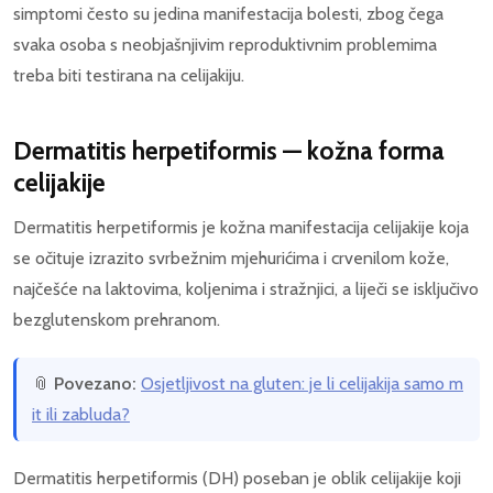
simptomi često su jedina manifestacija bolesti, zbog čega
svaka osoba s neobjašnjivim reproduktivnim problemima
treba biti testirana na celijakiju.
Dermatitis herpetiformis — kožna forma
celijakije
Dermatitis herpetiformis je kožna manifestacija celijakije koja
se očituje izrazito svrbežnim mjehurićima i crvenilom kože,
najčešće na laktovima, koljenima i stražnjici, a liječi se isključivo
bezglutenskom prehranom.
📎
Povezano:
Osjetljivost na gluten: je li celijakija samo m
it ili zabluda?
Dermatitis herpetiformis (DH) poseban je oblik celijakije koji