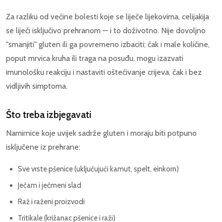
Za razliku od većine bolesti koje se liječe lijekovima, celijakija
se liječi isključivo prehranom — i to doživotno. Nije dovoljno
"smanjiti" gluten ili ga povremeno izbaciti; čak i male količine,
poput mrvica kruha ili traga na posuđu, mogu izazvati
imunološku reakciju i nastaviti oštećivanje crijeva, čak i bez
vidljivih simptoma.
Što treba izbjegavati
Namirnice koje uvijek sadrže gluten i moraju biti potpuno
isključene iz prehrane:
Sve vrste pšenice (uključujući kamut, spelt, einkorn)
Ječam i ječmeni slad
Raž i raženi proizvodi
Tritikale (križanac pšenice i raži)