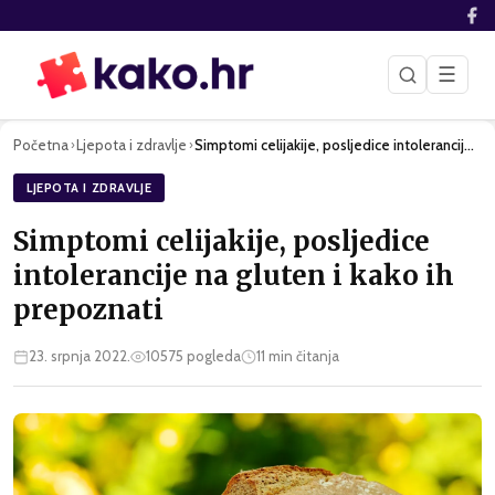
☰
Početna
Ljepota i zdravlje
Simptomi celijakije, posljedice intolerancije na gluten i ka…
›
›
LJEPOTA I ZDRAVLJE
Simptomi celijakije, posljedice
intolerancije na gluten i kako ih
prepoznati
23. srpnja 2022.
10575
pogleda
11
min čitanja