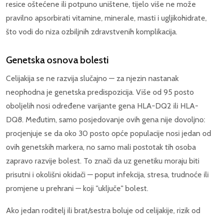
resice oštećene ili potpuno uništene, tijelo više ne može
pravilno apsorbirati vitamine, minerale, masti i ugljikohidrate,
što vodi do niza ozbiljnih zdravstvenih komplikacija.
Genetska osnova bolesti
Celijakija se ne razvija slučajno — za njezin nastanak
neophodna je genetska predispozicija. Više od 95 posto
oboljelih nosi određene varijante gena HLA-DQ2 ili HLA-
DQ8. Međutim, samo posjedovanje ovih gena nije dovoljno:
procjenjuje se da oko 30 posto opće populacije nosi jedan od
ovih genetskih markera, no samo mali postotak tih osoba
zapravo razvije bolest. To znači da uz genetiku moraju biti
prisutni i okolišni okidači — poput infekcija, stresa, trudnoće ili
promjene u prehrani — koji "uključe" bolest.
Ako jedan roditelj ili brat/sestra boluje od celijakije, rizik od