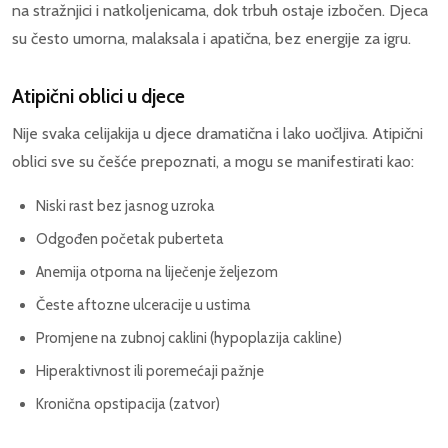
na stražnjici i natkoljenicama, dok trbuh ostaje izbočen. Djeca
su često umorna, malaksala i apatična, bez energije za igru.
Atipični oblici u djece
Nije svaka celijakija u djece dramatična i lako uočljiva. Atipični
oblici sve su češće prepoznati, a mogu se manifestirati kao:
Niski rast bez jasnog uzroka
Odgođen početak puberteta
Anemija otporna na liječenje željezom
Česte aftozne ulceracije u ustima
Promjene na zubnoj caklini (hypoplazija cakline)
Hiperaktivnost ili poremećaji pažnje
Kronična opstipacija (zatvor)