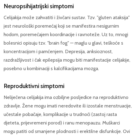
Neuropsihijatrijski simptomi
Celijakija može zahvatiti i živčani sustav. Tzv. "gluten ataksija"
jest neurološki poremećaj koji se manifestira nesigurnim
hodom, poremećajem koordinacije i ravnoteže. Uz to, mnogi
bolesnici opisuju tzv. "brain fog" — maglu u glavi, teškoće s
koncentracijom i pamćenjem. Depresija, anksioznost,
razdražljivost i čak epilepsija mogu biti manifestacije celijakije,
posebno u kombinaciji s kalcifikacijama mozga.
Reproduktivni simptomi
Neliječena celijakija ima ozbiljne posljedice na reproduktivno
zdravlje. Žene mogu imati neredovite ili izostale menstruacije,
učestale pobačaje, komplikacije u trudnoći (zastoj rasta
djeteta, prijevremeni porod) i ranu menopauzu. Muškarci
mogu patiti od smanjene plodnosti i erektilne disfunkcije. Ovi