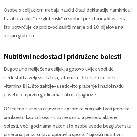
Osobe s celijakijom trebaju naučiti čitati deklaracije namirnica i
tražiti oznaku "bezglutenski" ili simbol precrtanog klasa žita,
što potvrđuje da proizvod sadrži manje od 20 dijelova na
milijun glutena.
Nutritivni nedostaci i pridružene bolesti
Dugotrajno neliječena celijakija gotovo uvijek vodi do
nedostatka željeza, kalcija, vitamina D, folne kiseline i
vitamina B12, što zahtijeva redovito praćenje i nadoknadu,
posebno u prvim godinama nakon dijagnoze.
Oštećena sluznica crijeva ne apsorbira hranjivih tvari jednako
učinkovito kao zdrava — i to ne samo u periodu aktivne
bolesti, već i godinama nakon što osoba uvede bezglutensku
prehranu, jer se crijevo oporavlja sporo. Najčešći nutritivni