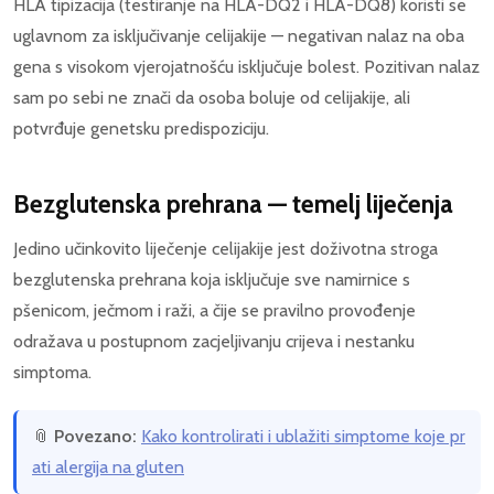
HLA tipizacija (testiranje na HLA-DQ2 i HLA-DQ8) koristi se
uglavnom za isključivanje celijakije — negativan nalaz na oba
gena s visokom vjerojatnošću isključuje bolest. Pozitivan nalaz
sam po sebi ne znači da osoba boluje od celijakije, ali
potvrđuje genetsku predispoziciju.
Bezglutenska prehrana — temelj liječenja
Jedino učinkovito liječenje celijakije jest doživotna stroga
bezglutenska prehrana koja isključuje sve namirnice s
pšenicom, ječmom i raži, a čije se pravilno provođenje
odražava u postupnom zacjeljivanju crijeva i nestanku
simptoma.
📎
Povezano:
Kako kontrolirati i ublažiti simptome koje pr
ati alergija na gluten