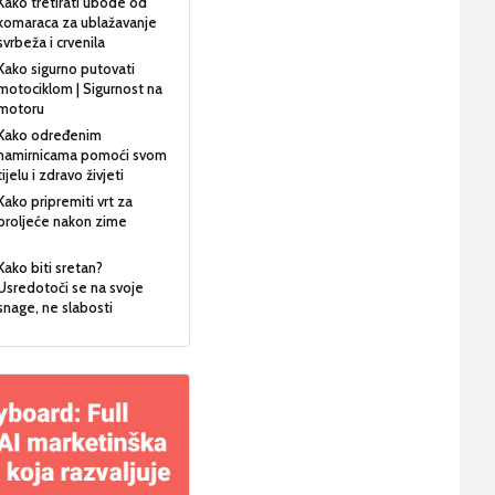
Kako tretirati ubode od
komaraca za ublažavanje
svrbeža i crvenila
Kako sigurno putovati
motociklom | Sigurnost na
motoru
Kako određenim
namirnicama pomoći svom
tijelu i zdravo živjeti
Kako pripremiti vrt za
proljeće nakon zime
Kako biti sretan?
Usredotoči se na svoje
snage, ne slabosti