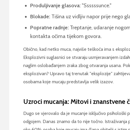
Produljivanje glasova:
"Ssssssunce."
Blokade:
Tišina uz vidljiv napor prije nego gl
Popratne radnje:
Treptanje, udaranje nogom, 
kontakta očima tijekom govora.
Obično, kad netko muca, najviše teškoća ima s eksplozivn
Eksplozivni suglasnici se stvaraju usmjeravanjem izda
naglim oslobađanjem zraka zbog otvaranja usana. Pokuša
eksplozivan? Upravo taj trenutak "eksplozije" zahtijev
osobama koje mucaju predstavlja velik izazov.
Uzroci mucanja: Mitovi i znanstvene č
Dugo se vjerovalo da je mucanje isključivo psihološki
odgojem. Danas znamo da to nije točno. Istraživanja p
oko 60% osoba koje mucaju ima člana obitelji s isti