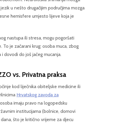
 jezik u nešto drugačijim područjima mozga
sne hemisfere umjesto lijeve koja je
nog nastupa ili stresa, mogu pogoršati
e. To je začarani krug: osoba muca, zbog
 i dovodi do još jačeg mucanja.
HZZO vs. Privatna praksa
nje kod liječnika obiteljske medicine ili
vilnicima
Hrvatskog zavoda za
la osoba imaju pravo na logopedsku
državnim institucijama (bolnice, domovi
ana, što je kritično vrijeme za djecu