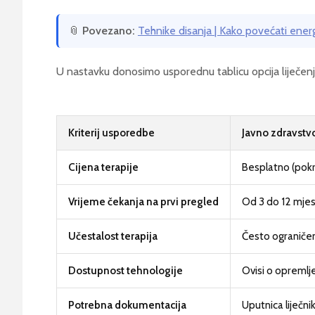
📎
Povezano:
Tehnike disanja | Kako povećati ener
U nastavku donosimo usporednu tablicu opcija liječenj
Kriterij usporedbe
Javno zdravst
Cijena terapije
Besplatno (pok
Vrijeme čekanja na prvi pregled
Od 3 do 12 mjese
Učestalost terapija
Često ograničeno
Dostupnost tehnologije
Ovisi o opremlj
Potrebna dokumentacija
Uputnica liječni