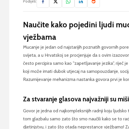
Podijeli:
Naučite kako pojedini ljudi muc
vježbama
Mucanje je jedan od najstarijih poznatih govornih porem
svijeta, a u Hrvatskoj se procjenjuje da s ovim izazov
često percipira samo kao "zapetljavanje jezika", rije
koji može imati dubok utjecaj na samopouzdanje, socijal
Razumijevanje mehanizma nastanka govora prvi je kora
Za stvaranje glasova najvažniji su mišić
Govor je jedna od najkompleksnijih radnji koju ljudsko 
tom glazbalu samo zato što smo naučili kako se to radi 
djetinjstvu, i zato što otada neprestance vježbamo! Za