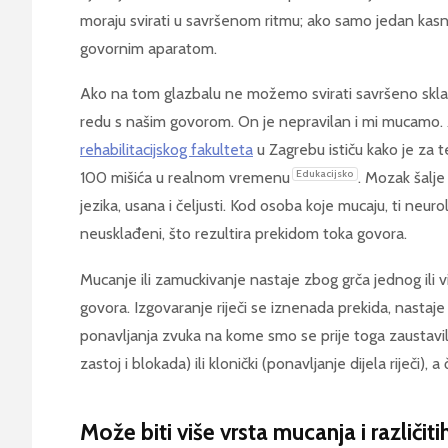
moraju svirati u savršenom ritmu; ako samo jedan kasni,
govornim aparatom.
Ako na tom glazbalu ne možemo svirati savršeno sklad
redu s našim govorom. On je nepravilan i mi mucamo.
rehabilitacijskog fakulteta
u Zagrebu ističu kako je za 
Edukacijsko
100 mišića u realnom vremenu
. Mozak šalje
jezika, usana i čeljusti. Kod osoba koje mucaju, ti neurolo
neusklađeni, što rezultira prekidom toka govora.
Mucanje ili zamuckivanje nastaje zbog grča jednog ili vi
govora. Izgovaranje riječi se iznenada prekida, nastaje
ponavljanja zvuka na kome smo se prije toga zaustavili
zastoj i blokada) ili klonički (ponavljanje dijela riječi),
Može biti više vrsta mucanja i različi