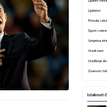
Ljubav i vez
Ljubimci
Priroda i oko
Sport i rekre
Umjetna inte
Uradi sam
Uređenje d
Znanost i te
Istaknuti č