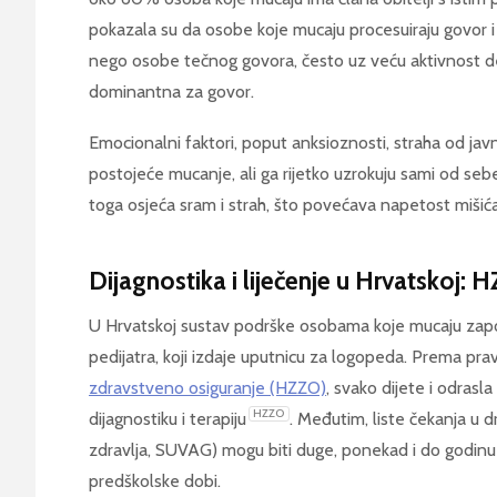
pokazala su da osobe koje mucaju procesuiraju govor i
nego osobe tečnog govora, često uz veću aktivnost de
dominantna za govor.
Emocionalni faktori, poput anksioznosti, straha od jav
postojeće mucanje, ali ga rijetko uzrokuju sami od seb
toga osjeća sram i strah, što povećava napetost mišića
Dijagnostika i liječenje u Hrvatskoj: 
U Hrvatskoj sustav podrške osobama koje mucaju započi
pedijatra, koji izdaje uputnicu za logopeda. Prema pra
zdravstveno osiguranje (HZZO)
, svako dijete i odras
HZZO
dijagnostiku i terapiju
. Međutim, liste čekanja u 
zdravlja, SUVAG) mogu biti duge, ponekad i do godinu d
predškolske dobi.