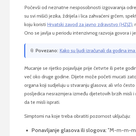
Počevši od neznatne nesposobnosti izgovaranja određe
su svi mišići jezika, ždrijela i lica zahvaćeni grčem, spe
koju koristi
Hrvatski zavod za javno zdravstvo (HZJZ)
,
Ono se javlja u periodu intenzivnog razvoja govora i je
📎
Povezano:
Kako su ljudi izračunali da godina ima
Mucanje se rijetko pojavljuje prije četvrte ili pete god
već oko druge godine. Dijete može početi mucati zato
organa koji sudjeluju u stvaranju glasova; ali vrlo čest
posljedica nesrazmjera između djetetovih brzih misli
da te misli isprati.
Simptomi na koje treba obratiti pozornost uključuju:
Ponavljanje glasova ili slogova:
"M-m-m-m