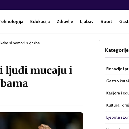
Tehnologija
Edukacija
Zdravlje
Ljubav
Sport
Gast
i kako si pomoći s vježba…
Kategorije
 ljudi mucaju i
Financije i p
ežbama
Gastro kuta
Karijera i ed
Kultura i dru
Ljepota i zdr