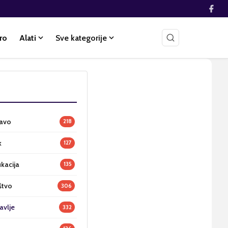
ro
Alati
Sve kategorije
ravo
218
k
127
ukacija
135
štvo
306
avlje
332