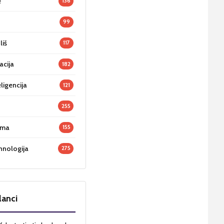
e
136
99
liš
117
acija
182
ligencija
121
255
oma
155
hnologija
275
lanci