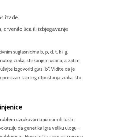
as izađe.
crvenilo lica ili izbjegavanje
im suglasnicima b, p, d, t, k i g.
hnutog zraka, stiskanjem usana, a zatim
jte izgovoriti glas "b". Vidite da je
a precizan tajming otpuštanja zraka, što
injenice
 problem uzrokovan traumom ili lošim
okazuju da genetika igra veliku ulogu –
m problemom. Neurološka snimanja mozga