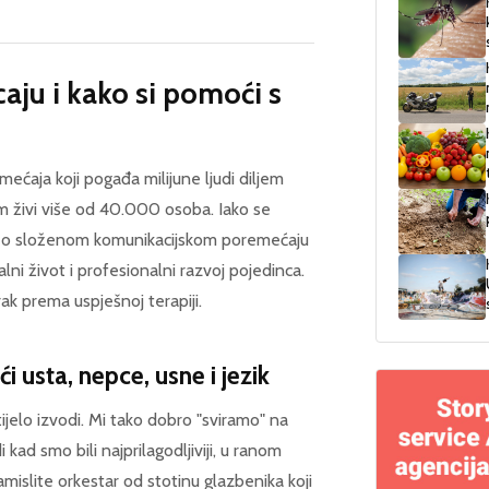
aju i kako si pomoći s
ećaja koji pogađa milijune ljudi diljem
om živi više od 40.000 osoba. Iako se
č je o složenom komunikacijskom poremećaju
ni život i profesionalni razvoj pojedinca.
k prema uspješnoj terapiji.
i usta, nepce, usne i jezik
tijelo izvodi. Mi tako dobro "sviramo" na
kad smo bili najprilagodljiviji, u ranom
mislite orkestar od stotinu glazbenika koji