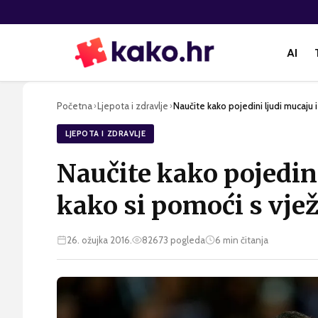
AI
Početna
Ljepota i zdravlje
Naučite kako pojedini ljudi mucaju 
›
›
LJEPOTA I ZDRAVLJE
Naučite kako pojedini
kako si pomoći s vj
26. ožujka 2016.
82673
pogleda
6
min čitanja