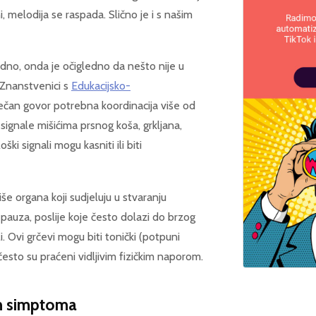
 melodija se raspada. Slično je i s našim
no, onda je očigledno da nešto nije u
 Znanstvenici s
Edukacijsko-
tečan govor potrebna koordinacija više od
 signale mišićima prsnog koša, grkljana,
ški signali mogu kasniti ili biti
še organa koji sudjeluju u stvaranju
 pauza, poslije koje često dolazi do brzog
. Ovi grčevi mogu biti tonički (potpuni
 a često su praćeni vidljivim fizičkim naporom.
tih simptoma