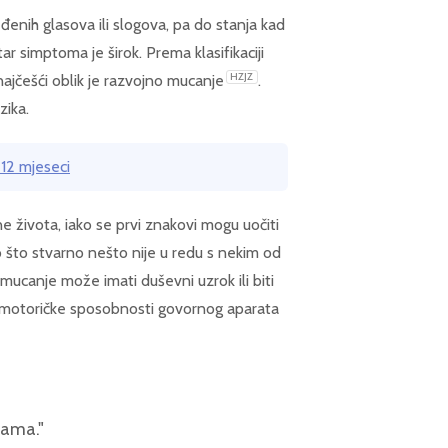
nih glasova ili slogova, pa do stanja kad
ktar simptoma je širok. Prema klasifikaciji
HZJZ
 najčešći oblik je razvojno mucanje
.
zika.
 12 mjeseci
ine života, iako se prvi znakovi mogu uočiti
 što stvarno nešto nije u redu s nekim od
o mucanje može imati duševni uzrok ili biti
 i motoričke sposobnosti govornog aparata
ama."