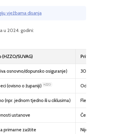
giju vježbama disanja
a u 2024. godini:
vo (HZZO/SUVAG)
Privatna logopedska praks
riva osnovno/dopunsko osiguranje)
30 – 50 EUR po terminu (4
HZZO
ci (ovisno o županiji)
Od 1 do 4 tjedna
 (npr. jednom tjedno ili u ciklusima)
Fleksibilno (moguće 2-3 pu
enosti ustanove
Često dostupni digitalni ala
ka primarne zaštite
Nije potrebna uputnica