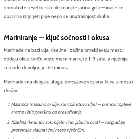
pomaknite rešetku niže ili smanjite jačinu grila — inače će
površina izgorjeti prije nego se unutrašnjost skuha.
Mariniranje — ključ sočnosti i okusa
Marinade na bazi ulja, kiseline i začina omekšavaju meso i
dodaju okus; tvrđe vrste mesa marirajte 1–3 sata, a nježnije
komade dovoljno je 30 minuta.
Marinada ima dvojaku ulogu:
omekšava
vezivna tkiva u mesu i
dodaje
Masnoća
(maslinovo ulje, suncokretovo ulje) — prenosi topljive
arome i štiti površinu od presušivanja.
Kiselina
(limunov sok, bijelo vino, jabučni ocat) — razgrađuje
proteinska vlakna i čini meso nježnijim.