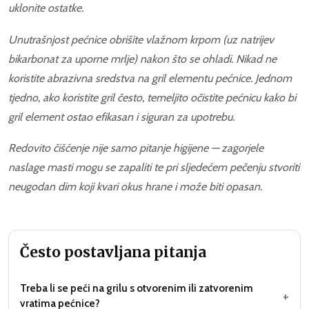
uklonite ostatke.
Unutrašnjost pećnice obrišite vlažnom krpom (uz natrijev
bikarbonat za uporne mrlje) nakon što se ohladi. Nikad ne
koristite abrazivna sredstva na gril elementu pećnice. Jednom
tjedno, ako koristite gril često, temeljito očistite pećnicu kako bi
gril element ostao efikasan i siguran za upotrebu.
Redovito čišćenje nije samo pitanje higijene — zagorjele
naslage masti mogu se zapaliti te pri sljedećem pečenju stvoriti
neugodan dim koji kvari okus hrane i može biti opasan.
Često postavljana pitanja
Treba li se peći na grilu s otvorenim ili zatvorenim
+
vratima pećnice?