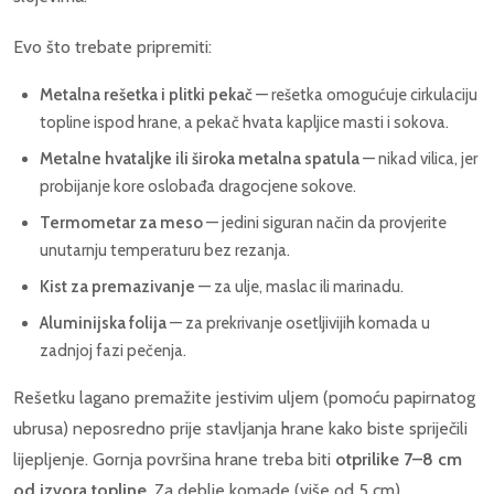
Evo što trebate pripremiti:
Metalna rešetka i plitki pekač
— rešetka omogućuje cirkulaciju
topline ispod hrane, a pekač hvata kapljice masti i sokova.
Metalne hvataljke ili široka metalna spatula
— nikad vilica, jer
probijanje kore oslobađa dragocjene sokove.
Termometar za meso
— jedini siguran način da provjerite
unutarnju temperaturu bez rezanja.
Kist za premazivanje
— za ulje, maslac ili marinadu.
Aluminijska folija
— za prekrivanje osetljivijih komada u
zadnjoj fazi pečenja.
Rešetku lagano premažite jestivim uljem (pomoću papirnatog
ubrusa) neposredno prije stavljanja hrane kako biste spriječili
lijepljenje. Gornja površina hrane treba biti
otprilike 7–8 cm
od izvora topline
. Za deblje komade (više od 5 cm)