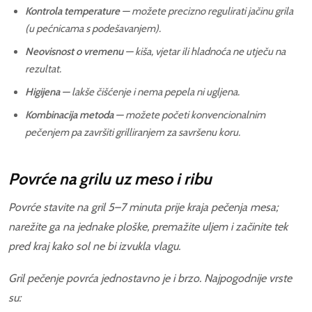
Kontrola temperature
— možete precizno regulirati jačinu grila
(u pećnicama s podešavanjem).
Neovisnost o vremenu
— kiša, vjetar ili hladnoća ne utječu na
rezultat.
Higijena
— lakše čišćenje i nema pepela ni ugljena.
Kombinacija metoda
— možete početi konvencionalnim
pečenjem pa završiti grilliranjem za savršenu koru.
Povrće na grilu uz meso i ribu
Povrće stavite na gril 5–7 minuta prije kraja pečenja mesa;
narežite ga na jednake ploške, premažite uljem i začinite tek
pred kraj kako sol ne bi izvukla vlagu.
Gril pečenje povrća jednostavno je i brzo. Najpogodnije vrste
su: