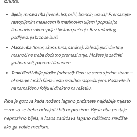
iznutra.
Bijela, mršava riba
(iverak, list, oslić, brancin, orada): Premazujte
rastopljenim maslacem ili maslinovim uljem i poprskajte
limunovim sokom prije i tijekom pečenja. Bez redovitog
podlijevanja brzo se isuši.
Masna riba
(losos, skuša, tuna, sardina): Zahvaljujući vlastitoj
masnoći ne treba dodatno premazivanje. Možete je začiniti
grubom soli, paprom i limunom.
Tanki fileti i riblje ploške (odresci)
: Peku se
samo s jedne strane
—
okretanje tankih fileta često rezultira raspadanjem. Postavite ih
na namašćenu foliju ili direktno na rešetku.
Riba je gotova kada nožem lagano pritisnete najdeblje mjesto
— meso se treba odvajati i biti neprozirno. Bijela riba postaje
neprozirno bijela, a losos zadržava lagano ružičasto središte
ako ga volite medium.