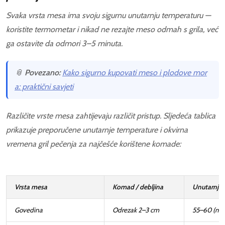
Svaka vrsta mesa ima svoju sigurnu unutarnju temperaturu —
koristite termometar i nikad ne rezajte meso odmah s grila, već
ga ostavite da odmori 3–5 minuta.
📎
Povezano:
Kako sigurno kupovati meso i plodove mor
a: praktični savjeti
Različite vrste mesa zahtijevaju različit pristup. Sljedeća tablica
prikazuje preporučene unutarnje temperature i okvirna
vremena gril pečenja za najčešće korištene komade:
Vrsta mesa
Komad / debljina
Unutarnja 
Govedina
Odrezak 2–3 cm
55–60 (med