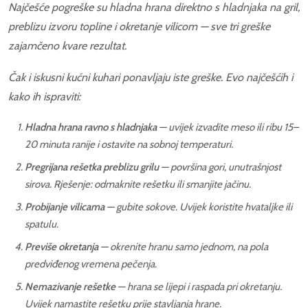
Najčešće pogreške su hladna hrana direktno s hladnjaka na gril,
preblizu izvoru topline i okretanje vilicom — sve tri greške
zajamčeno kvare rezultat.
Čak i iskusni kućni kuhari ponavljaju iste greške. Evo najčešćih i
kako ih ispraviti:
Hladna hrana ravno s hladnjaka
— uvijek izvadite meso ili ribu 15–
20 minuta ranije i ostavite na sobnoj temperaturi.
Pregrijana rešetka preblizu grilu
— površina gori, unutrašnjost
sirova. Rješenje: odmaknite rešetku ili smanjite jačinu.
Probijanje vilicama
— gubite sokove. Uvijek koristite hvataljke ili
spatulu.
Previše okretanja
— okrenite hranu samo jednom, na pola
predviđenog vremena pečenja.
Nemazivanje rešetke
— hrana se lijepi i raspada pri okretanju.
Uvijek namastite rešetku prije stavljanja hrane.