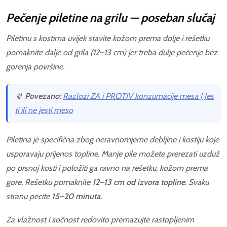
Pečenje piletine na grilu — poseban slučaj
Piletinu s kostima uvijek stavite kožom prema dolje i rešetku
pomaknite dalje od grila (12–13 cm) jer treba dulje pečenje bez
gorenja površine.
📎
Povezano:
Razlozi ZA i PROTIV konzumacije mesa | Jes
ti ili ne jesti meso
Piletina je specifična zbog neravnomjerne debljine i kostiju koje
usporavaju prijenos topline. Manje pile možete prerezati uzduž
po prsnoj kosti i položiti ga ravno na rešetku, kožom prema
gore. Rešetku pomaknite
12–13 cm od izvora topline
. Svaku
stranu pecite
15–20 minuta
.
Za vlažnost i sočnost redovito premazujte rastopljenim