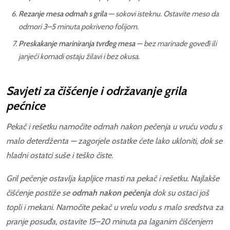
Rezanje mesa odmah s grila
— sokovi isteknu. Ostavite meso da
odmori 3–5 minuta pokriveno folijom.
Preskakanje mariniranja tvrđeg mesa
— bez marinade goveđi ili
janjeći komadi ostaju žilavi i bez okusa.
Savjeti za čišćenje i održavanje grila
pećnice
Pekač i rešetku namočite odmah nakon pečenja u vruću vodu s
malo deterdženta — zagorjele ostatke ćete lako ukloniti, dok se
hladni ostatci suše i teško čiste.
Gril pečenje ostavlja kapljice masti na pekač i rešetku. Najlakše
čišćenje postiže se
odmah nakon pečenja
dok su ostaci još
topli i mekani. Namočite pekač u vrelu vodu s malo sredstva za
pranje posuđa, ostavite 15–20 minuta pa laganim čišćenjem