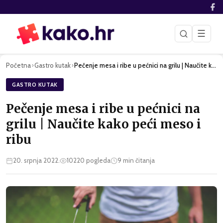
☰
Početna
Gastro kutak
Pečenje mesa i ribe u pećnici na grilu | Naučite kako peći m…
›
›
GASTRO KUTAK
Pečenje mesa i ribe u pećnici na
grilu | Naučite kako peći meso i
ribu
20. srpnja 2022.
10220
pogleda
9
min čitanja