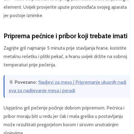
element. Uvijek provjerite upute proizvođača svojeg aparata
jer postoje iznimke.
Priprema pećnice i pribor koji trebate imati
Zagrijte gril najmanje 5 minuta prije stavljanja hrane, koristite
metalnu rešetku i plitki pekač, a hranu uvijek držite na sobnoj
temperaturi prije pečenja.
📎
Povezano:
Nadjevi za meso | Pripremanje ukusnih nadj
eva za nadijevanje mesa i peradi
Uspješno gril pečenje počinje dobrom pripremom. Pećnica i
pribor moraju biti u redu jer čak i mala greška u postavljanju
može rezultirati pregorjelom korom i sirovim unutrašnjim
slojevima.