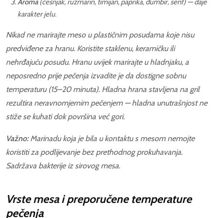
Aroma
(češnjak, ružmarin, timijan, paprika, đumbir, senf) — daje
karakter jelu.
Nikad ne marirajte meso u plastičnim posudama koje nisu
predviđene za hranu. Koristite staklenu, keramičku ili
nehrđajuću posudu. Hranu uvijek marirajte u hladnjaku, a
neposredno prije pečenja izvadite je da dostigne sobnu
temperaturu (15–20 minuta). Hladna hrana stavljena na gril
rezultira neravnomjernim pečenjem — hladna unutrašnjost ne
stiže se kuhati dok površina već gori.
Važno:
Marinadu koja je bila u kontaktu s mesom nemojte
koristiti za podlijevanje bez prethodnog prokuhavanja.
Sadržava bakterije iz sirovog mesa.
Vrste mesa i preporučene temperature
pečenja