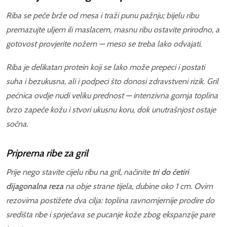
Riba se peče brže od mesa i traži punu pažnju; bijelu ribu
premazujte uljem ili maslacem, masnu ribu ostavite prirodno, a
gotovost provjerite nožem — meso se treba lako odvajati.
Riba je delikatan protein koji se lako može prepeci i postati
suha i bezukusna, ali i podpeci što donosi zdravstveni rizik. Gril
pećnica ovdje nudi veliku prednost — intenzivna gornja toplina
brzo zapeče kožu i stvori ukusnu koru, dok unutrašnjost ostaje
sočna.
Priprema ribe za gril
Prije nego stavite cijelu ribu na gril, načinite
tri do četiri
dijagonalna reza
na obje strane tijela, dubine oko 1 cm. Ovim
rezovima postižete dva cilja: toplina ravnomjernije prodire do
središta ribe i sprječava se pucanje kože zbog ekspanzije pare