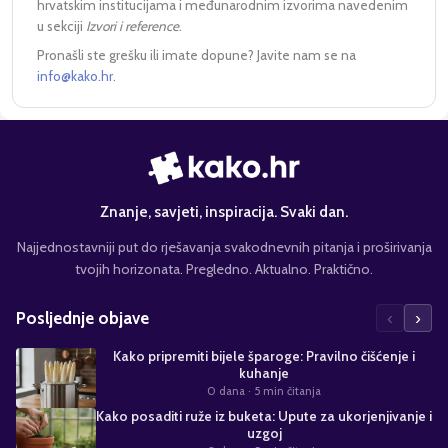
hrvatskim institucijama i međunarodnim izvorima navedenim
u sekciji
Izvori i reference
.
Pronašli ste grešku ili imate dopune? Javite nam se na
info@kako.hr
.
Znanje, savjeti, inspiracija. Svaki dan.
Najjednostavniji put do rješavanja svakodnevnih pitanja i proširivanja
tvojih horizonata. Pregledno. Aktualno. Praktično.
‹
›
Posljednje objave
Kako pripremiti bijele šparoge: Pravilno čišćenje i
kuhanje
0 dana
· 5 min čitanja
Kako posaditi ruže iz buketa: Upute za ukorjenjivanje i
uzgoj