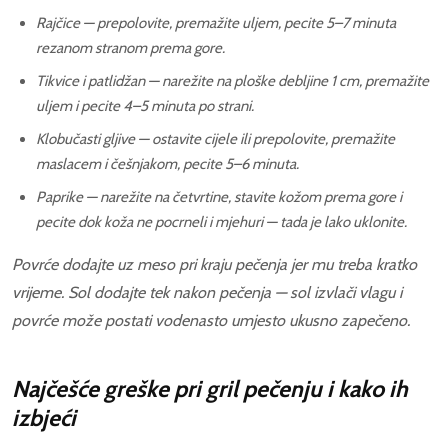
Rajčice — prepolovite, premažite uljem, pecite 5–7 minuta
rezanom stranom prema gore.
Tikvice i patlidžan — narežite na ploške debljine 1 cm, premažite
uljem i pecite 4–5 minuta po strani.
Klobučasti gljive — ostavite cijele ili prepolovite, premažite
maslacem i češnjakom, pecite 5–6 minuta.
Paprike — narežite na četvrtine, stavite kožom prema gore i
pecite dok koža ne pocrneli i mjehuri — tada je lako uklonite.
Povrće dodajte uz meso pri kraju pečenja jer mu treba kratko
vrijeme. Sol dodajte tek nakon pečenja — sol izvlači vlagu i
povrće može postati vodenasto umjesto ukusno zapečeno.
Najčešće greške pri gril pečenju i kako ih
izbjeći