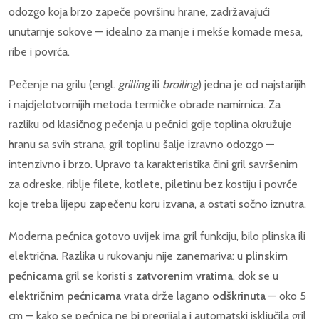
odozgo koja brzo zapeče površinu hrane, zadržavajući
unutarnje sokove — idealno za manje i mekše komade mesa,
ribe i povrća.
Pečenje na grilu (engl.
grilling
ili
broiling
) jedna je od najstarijih
i najdjelotvornijih metoda termičke obrade namirnica. Za
razliku od klasičnog pečenja u pećnici gdje toplina okružuje
hranu sa svih strana, gril toplinu šalje izravno odozgo —
intenzivno i brzo. Upravo ta karakteristika čini gril savršenim
za odreske, riblje filete, kotlete, piletinu bez kostiju i povrće
koje treba lijepu zapečenu koru izvana, a ostati sočno iznutra.
Moderna pećnica gotovo uvijek ima gril funkciju, bilo plinska ili
električna. Razlika u rukovanju nije zanemariva: u
plinskim
pećnicama
gril se koristi s
zatvorenim vratima
, dok se u
električnim pećnicama
vrata drže lagano
odškrinuta
— oko 5
cm — kako se pećnica ne bi pregrijala i automatski isključila gril