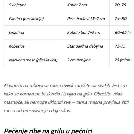
Svinjetina
Kotlet 2 cm
70–75
Piletina (bez kostiju)
Prsa, batkovi 1,5–2 cm
74–80
Janjetina
Kotlet / but 2–3 cm
60–65 (ros
Kobasice
Standardna debljina
72–75
Mljeveno meso (pljeskavica)
2 cm debljine
75 (minim
Masnoću na rubovima mesa uvijek zarežite na svakih 2–3 cm
kako se komad ne bi skvrčio i izvijao na grilu. Obrežite višak
masnoće, ali nemojte ukloniti sve — tanka masna prevlaka štiti
meso od presušivanja i daje okus.
Pečenje ribe na grilu u pećnici