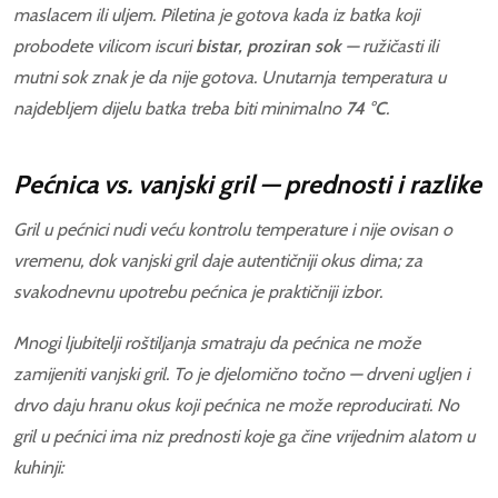
maslacem ili uljem. Piletina je gotova kada iz batka koji
probodete vilicom iscuri
bistar, proziran sok
— ružičasti ili
mutni sok znak je da nije gotova. Unutarnja temperatura u
najdebljem dijelu batka treba biti minimalno
74 °C
.
Pećnica vs. vanjski gril — prednosti i razlike
Gril u pećnici nudi veću kontrolu temperature i nije ovisan o
vremenu, dok vanjski gril daje autentičniji okus dima; za
svakodnevnu upotrebu pećnica je praktičniji izbor.
Mnogi ljubitelji roštiljanja smatraju da pećnica ne može
zamijeniti vanjski gril. To je djelomično točno — drveni ugljen i
drvo daju hranu okus koji pećnica ne može reproducirati. No
gril u pećnici ima niz prednosti koje ga čine vrijednim alatom u
kuhinji: