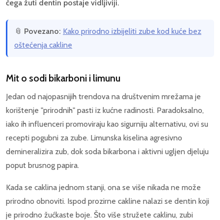
čega žuti dentin postaje vidljiviji.
📎
Povezano:
Kako prirodno izbijeliti zube kod kuće bez
oštećenja cakline
Mit o sodi bikarboni i limunu
Jedan od najopasnijih trendova na društvenim mrežama je
korištenje "prirodnih" pasti iz kućne radinosti. Paradoksalno,
iako ih influenceri promoviraju kao sigurniju alternativu, ovi su
recepti pogubni za zube. Limunska kiselina agresivno
demineralizira zub, dok soda bikarbona i aktivni ugljen djeluju
poput brusnog papira.
Kada se caklina jednom stanji, ona se više nikada ne može
prirodno obnoviti. Ispod prozirne cakline nalazi se dentin koji
je prirodno žućkaste boje. Što više stružete caklinu, zubi