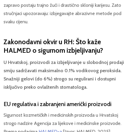
zapravo postaju trajno žući i drastično skloniji karijesu. Zato
stručnjaci upozoravaju: izbjegavajte abrazivne metode pod
svaku cijenu.
Zakonodavni okvir u RH: Što kaže
HALMED o sigurnom izbjeljivanju?
U Hrvatskoj, proizvodi za izbjeljivanje u slobodnoj prodaji
smiju sadržavati maksimalno 0.1% vodikovog peroksida.
Snažniji gelovi (do 6%) strogo su regulirani i dostupni
isključivo preko ovlaštenih stomatologa.
EU regulativa i zabranjeni američki proizvodi
Sigurnost kozmetičkih i medicinskih proizvoda u Hrvatskoj
strogo nadzire Agencija za lijekove i medicinske proizvode.
Prema podacima
HALMED-a
[Izvor: HALMED, 2025],