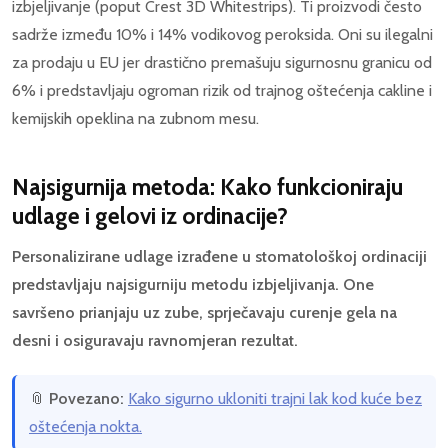
izbjeljivanje (poput Crest 3D Whitestrips). Ti proizvodi često
sadrže između 10% i 14% vodikovog peroksida. Oni su ilegalni
za prodaju u EU jer drastično premašuju sigurnosnu granicu od
6% i predstavljaju ogroman rizik od trajnog oštećenja cakline i
kemijskih opeklina na zubnom mesu.
Najsigurnija metoda: Kako funkcioniraju
udlage i gelovi iz ordinacije?
Personalizirane udlage izrađene u stomatološkoj ordinaciji
predstavljaju najsigurniju metodu izbjeljivanja. One
savršeno prianjaju uz zube, sprječavaju curenje gela na
desni i osiguravaju ravnomjeran rezultat.
📎
Povezano:
Kako sigurno ukloniti trajni lak kod kuće bez
oštećenja nokta.