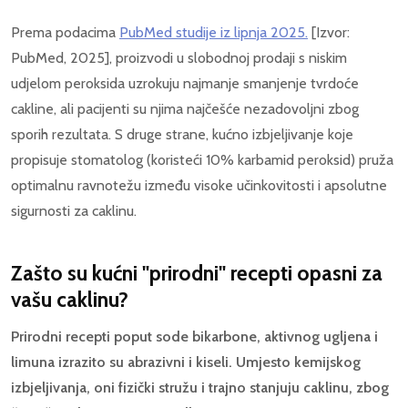
Prema podacima
PubMed studije iz lipnja 2025.
[Izvor:
PubMed, 2025], proizvodi u slobodnoj prodaji s niskim
udjelom peroksida uzrokuju najmanje smanjenje tvrdoće
cakline, ali pacijenti su njima najčešće nezadovoljni zbog
sporih rezultata. S druge strane, kućno izbjeljivanje koje
propisuje stomatolog (koristeći 10% karbamid peroksid) pruža
optimalnu ravnotežu između visoke učinkovitosti i apsolutne
sigurnosti za caklinu.
Zašto su kućni "prirodni" recepti opasni za
vašu caklinu?
Prirodni recepti poput sode bikarbone, aktivnog ugljena i
limuna izrazito su abrazivni i kiseli. Umjesto kemijskog
izbjeljivanja, oni fizički stružu i trajno stanjuju caklinu, zbog