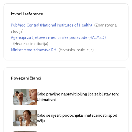
Izvori i reference
PubMed Central (National Institutes of Health)
(
Znanstvena
studija
)
Agencija za lijekove i medicinske proizvode (HALMED)
(
Hrvatska institucija
)
Ministarstvo zdravstva RH
(
Hrvatska institucija
)
Povezani članci
Kako pravilno napraviti piling lica za blistav ten:
Ultimativni.
Kako se riješiti podočnjaka i natečenosti ispod
očiju.