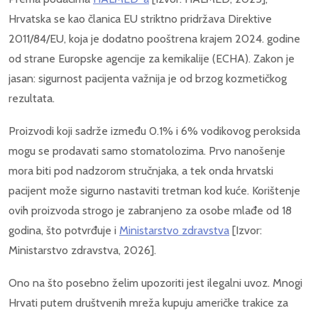
Hrvatska se kao članica EU striktno pridržava Direktive
2011/84/EU, koja je dodatno pooštrena krajem 2024. godine
od strane Europske agencije za kemikalije (ECHA). Zakon je
jasan: sigurnost pacijenta važnija je od brzog kozmetičkog
rezultata.
Proizvodi koji sadrže između 0.1% i 6% vodikovog peroksida
mogu se prodavati samo stomatolozima. Prvo nanošenje
mora biti pod nadzorom stručnjaka, a tek onda hrvatski
pacijent može sigurno nastaviti tretman kod kuće. Korištenje
ovih proizvoda strogo je zabranjeno za osobe mlađe od 18
godina, što potvrđuje i
Ministarstvo zdravstva
[Izvor:
Ministarstvo zdravstva, 2026].
Ono na što posebno želim upozoriti jest ilegalni uvoz. Mnogi
Hrvati putem društvenih mreža kupuju američke trakice za