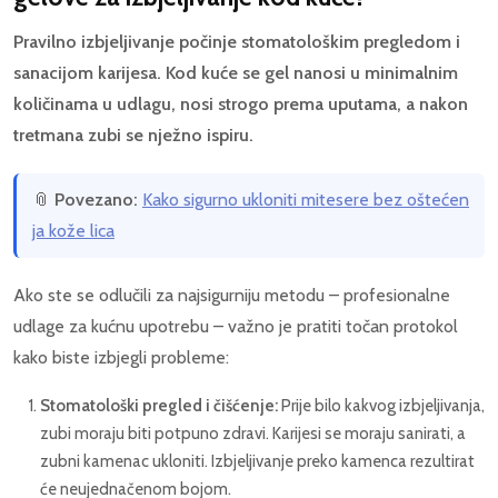
Pravilno izbjeljivanje počinje stomatološkim pregledom i
sanacijom karijesa. Kod kuće se gel nanosi u minimalnim
količinama u udlagu, nosi strogo prema uputama, a nakon
tretmana zubi se nježno ispiru.
📎
Povezano:
Kako sigurno ukloniti mitesere bez oštećen
ja kože lica
Ako ste se odlučili za najsigurniju metodu – profesionalne
udlage za kućnu upotrebu – važno je pratiti točan protokol
kako biste izbjegli probleme:
Stomatološki pregled i čišćenje:
Prije bilo kakvog izbjeljivanja,
zubi moraju biti potpuno zdravi. Karijesi se moraju sanirati, a
zubni kamenac ukloniti. Izbjeljivanje preko kamenca rezultirat
će neujednačenom bojom.