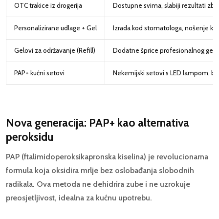
OTC trakice iz drogerija
Dostupne svima, slabiji rezultati zb
Personalizirane udlage + Gel
Izrada kod stomatologa, nošenje ko
Gelovi za održavanje (Refill)
Dodatne šprice profesionalnog gela z
PAP+ kućni setovi
Nekemijski setovi s LED lampom, be
Nova generacija: PAP+ kao alternativa
peroksidu
PAP (ftalimidoperoksikapronska kiselina) je revolucionarna
formula koja oksidira mrlje bez oslobađanja slobodnih
radikala. Ova metoda ne dehidrira zube i ne uzrokuje
preosjetljivost, idealna za kućnu upotrebu.