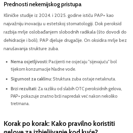
Prednosti nekemijskog pristupa
Kliničke studije iz 2024. i 2025. godine ističu PAP+ kao
najvažniju inovaciju u estetskoj stomatologiji. Dok peroksid
razbija mrlje oslobađanjem slobodnih radikala (što dovodi do
dehidracije i boli), PAP djeluje drugačije. On oksidira mrlje bez
narušavanja strukture zuba.
Nema osjetljivosti:
Pacijenti ne osjećaju "sijevajuću" bol
tijekom konzumacije hladne vode.
Sigurnost za caklinu:
Struktura zuba ostaje netaknuta.
Brzi rezultati:
Za razliku od slabih OTC peroksidnih gelova,
PAP+ pokazuje znatno brži napredak već nakon nekoliko
tretmana.
Korak po korak: Kako pravilno koristiti
gelove za izbjeljivanje kod kuće?