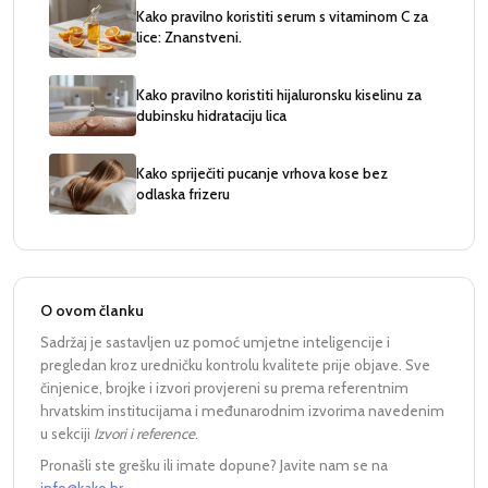
Kako pravilno koristiti serum s vitaminom C za
lice: Znanstveni.
Kako pravilno koristiti hijaluronsku kiselinu za
dubinsku hidrataciju lica
Kako spriječiti pucanje vrhova kose bez
odlaska frizeru
O ovom članku
Sadržaj je sastavljen uz pomoć umjetne inteligencije i
pregledan kroz uredničku kontrolu kvalitete prije objave. Sve
činjenice, brojke i izvori provjereni su prema referentnim
hrvatskim institucijama i međunarodnim izvorima navedenim
u sekciji
Izvori i reference
.
Pronašli ste grešku ili imate dopune? Javite nam se na