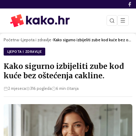
☰
Početna
Ljepota i zdravlje
Kako sigurno izbijeliti zube kod kuće bez oštećenja cakline.
›
›
LJEPOTA I ZDRAVLJE
Kako sigurno izbijeliti zube kod
kuće bez oštećenja cakline.
2 mjeseca
316
pogleda
6
min čitanja