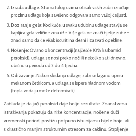
Izrada udlage:
Stomatolog uzima otisak vaših zubi i izrađuje
prozirnu udlagu koja savršeno odgovara samo vašoj čeljusti.
Doziranje gela:
Kod kuće, u svaku udubinu udlage stavlja se
kapljica gela veličine zrna riže. Više gela ne znači bjelije zube –
znači samo da će višak iscuriti na desni i izazvati opekline.
Nošenje:
Ovisno o koncentraciji (najčešće 10% karbamid
peroksid), udlaga se nosi preko noći ili nekoliko sati dnevno,
obično u periodu od 2 do 4 tjedna.
Održavanje:
Nakon skidanja udlage, zubi se lagano operu
mekanom četkicom, a udlaga se ispere hladnom vodom
(topla voda ju može deformirati).
Zabluda je da jači peroksid daje bolje rezultate. Znanstvena
istraživanja pokazuju da niže koncentracije, nošene duži
vremenski period, postižu potpuno istu nijansu bijele boje, ali
s drastično manjim strukturnim stresom za caklinu. Strpljenje