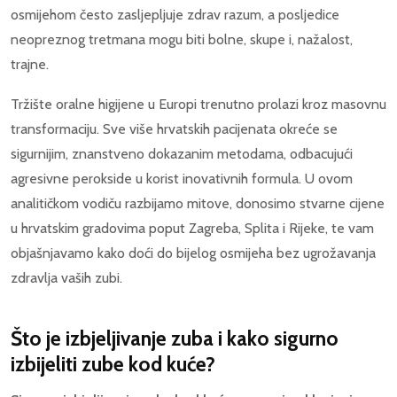
osmijehom često zasljepljuje zdrav razum, a posljedice
neopreznog tretmana mogu biti bolne, skupe i, nažalost,
trajne.
Tržište oralne higijene u Europi trenutno prolazi kroz masovnu
transformaciju. Sve više hrvatskih pacijenata okreće se
sigurnijim, znanstveno dokazanim metodama, odbacujući
agresivne perokside u korist inovativnih formula. U ovom
analitičkom vodiču razbijamo mitove, donosimo stvarne cijene
u hrvatskim gradovima poput Zagreba, Splita i Rijeke, te vam
objašnjavamo kako doći do bijelog osmijeha bez ugrožavanja
zdravlja vaših zubi.
Što je izbjeljivanje zuba i kako sigurno
izbijeliti zube kod kuće?