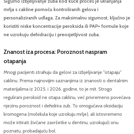
Sigurno izbjeljivanje zuba kod kuće proces je uklanjanja
mrlja s cakline pomoću kontroliranih gelova i
personaliziranih udlaga. Za maksimalnu sigurnost, ključno je
koristiti niske koncentracije peroksida ili PAP+ formule koje
ne uzrokuju dehidraciju i preosjetljivost zuba.
Znanost iza procesa: Poroznost naspram
otapanja
Mnogi pacijenti strahuju da gelovi za izbjeljivanje "otapaju"
caklinu. Prema najnovijim saznanjima iz znanosti o dentalnim
materijalima iz 2025. i 2026. godine, to je mit. Strogo
regulirani peroksid ne otapa caklinu, već privremeno povećava
njezinu poroznost i dehidrira zub. To omogućava oksidaciju
kromogena (molekula koje uzrokuju mrlje), ali istovremeno
može iritirati živčane završetke u dentinu, uzrokujući onu
poznatu, probadajuću bol.