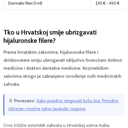
Dermalni fileri (1 ml)
230 € - 450 €
Tko u Hrvatskoj smije ubrizgavati
hijaluronske filere?
Prema hrvatskim zakonima, hijaluronske filere i
skinboostere smiju ubrizgavati isključivo licencirani doktori
medicine i doktori dentalne medicine. Kozmetičkim
salonima strogo je zabranjeno izvođenje ovih medicinskih
zahvata.
📎
Povezano:
Kako pravilno njegovati kožu lica: Prirodno
čišćenje i moćne tajne lavande i koprive
Crno tržište estetskih zahvata u Hrvatskoj uzima maha.