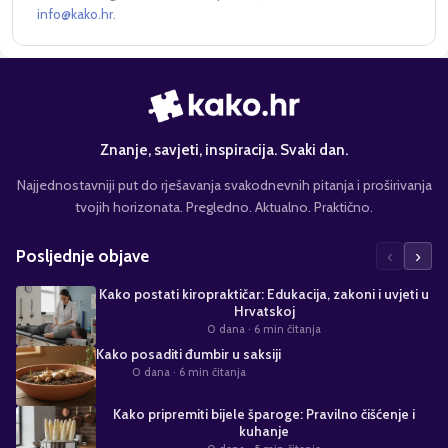
info@kako.hr
.
Znanje, savjeti, inspiracija. Svaki dan.
Najjednostavniji put do rješavanja svakodnevnih pitanja i proširivanja
tvojih horizonata. Pregledno. Aktualno. Praktično.
‹
›
Posljednje objave
Kako postati kiropraktičar: Edukacija, zakoni i uvjeti u
Hrvatskoj
0 dana
· 6 min čitanja
Kako posaditi đumbir u saksiji
0 dana
· 6 min čitanja
Kako pripremiti bijele šparoge: Pravilno čišćenje i
kuhanje