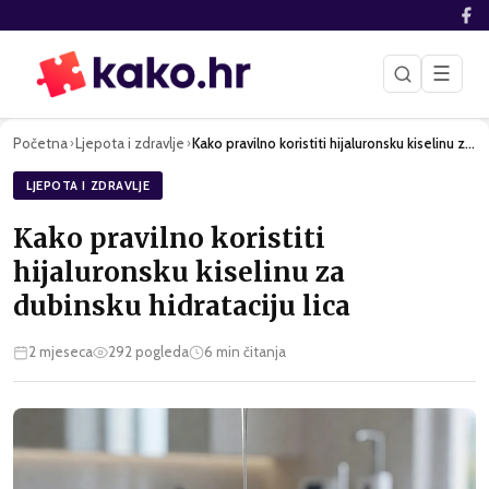
☰
Početna
Ljepota i zdravlje
Kako pravilno koristiti hijaluronsku kiselinu za dubinsku hi…
›
›
LJEPOTA I ZDRAVLJE
Kako pravilno koristiti
hijaluronsku kiselinu za
dubinsku hidrataciju lica
2 mjeseca
292
pogleda
6
min čitanja