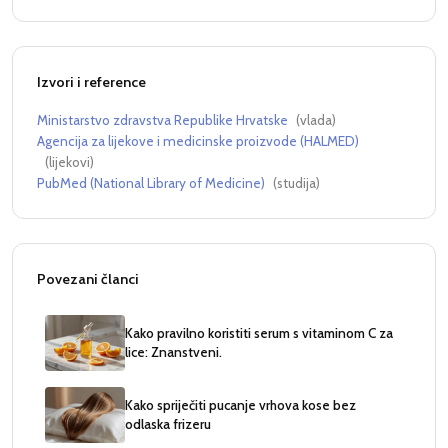
Izvori i reference
Ministarstvo zdravstva Republike Hrvatske
(
vlada
)
Agencija za lijekove i medicinske proizvode (HALMED)
(
lijekovi
)
PubMed (National Library of Medicine)
(
studija
)
Povezani članci
Kako pravilno koristiti serum s vitaminom C za
lice: Znanstveni.
Kako spriječiti pucanje vrhova kose bez
odlaska frizeru