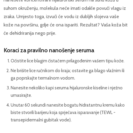
suhom okruženju, molekula neće imati odakle povući vlagu iz
zraka. Umjesto toga, izvući će vodu iz dubljih slojeva vaše
kože na površinu, gdje će ona ispariti. Rezultat? Vaša koža bit
će dehidriranija nego prije.
Koraci za pravilno nanošenje seruma
Očistite lice blagim čistačem prilagođenim vašem tipu kože.
Ne brišite lice ručnikom do kraja; ostavite ga blago vlažnim ili
ga poprskajte termalnom vodom.
Nanesite nekoliko kapi seruma hijaluronske kiseline i nježno
umasirajte.
Unutar 60 sekundi nanesite bogatu hidratantnu kremu kako
biste stvorili barijeru koja sprječava isparavanje (TEWL -
transepidermalni gubitak vode).