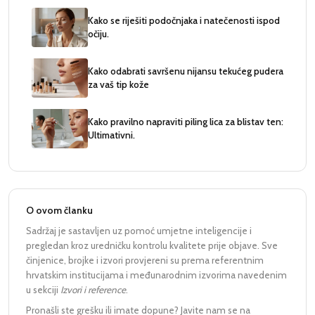
Kako se riješiti podočnjaka i natečenosti ispod
očiju.
Kako odabrati savršenu nijansu tekućeg pudera
za vaš tip kože
Kako pravilno napraviti piling lica za blistav ten:
Ultimativni.
O ovom članku
Sadržaj je sastavljen uz pomoć umjetne inteligencije i
pregledan kroz uredničku kontrolu kvalitete prije objave. Sve
činjenice, brojke i izvori provjereni su prema referentnim
hrvatskim institucijama i međunarodnim izvorima navedenim
u sekciji
Izvori i reference
.
Pronašli ste grešku ili imate dopune? Javite nam se na