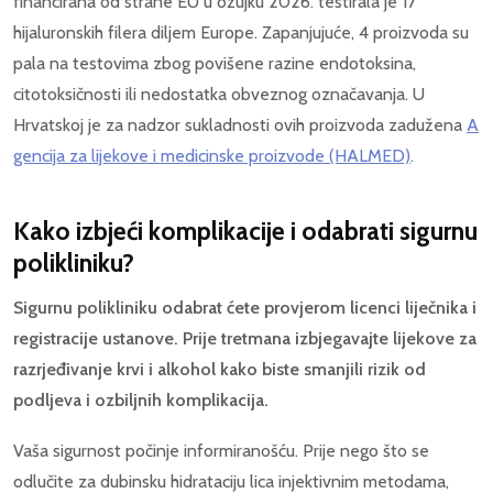
financirana od strane EU u ožujku 2026. testirala je 17
hijaluronskih filera diljem Europe. Zapanjujuće, 4 proizvoda su
pala na testovima zbog povišene razine endotoksina,
citotoksičnosti ili nedostatka obveznog označavanja. U
Hrvatskoj je za nadzor sukladnosti ovih proizvoda zadužena
A
gencija za lijekove i medicinske proizvode (HALMED)
.
Kako izbjeći komplikacije i odabrati sigurnu
polikliniku?
Sigurnu polikliniku odabrat ćete provjerom licenci liječnika i
registracije ustanove. Prije tretmana izbjegavajte lijekove za
razrjeđivanje krvi i alkohol kako biste smanjili rizik od
podljeva i ozbiljnih komplikacija.
Vaša sigurnost počinje informiranošću. Prije nego što se
odlučite za dubinsku hidrataciju lica injektivnim metodama,