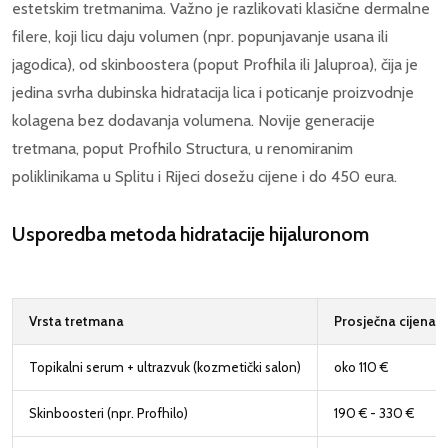
estetskim tretmanima. Važno je razlikovati klasične dermalne
filere, koji licu daju volumen (npr. popunjavanje usana ili
jagodica), od skinboostera (poput Profhila ili Jaluproa), čija je
jedina svrha dubinska hidratacija lica i poticanje proizvodnje
kolagena bez dodavanja volumena. Novije generacije
tretmana, poput Profhilo Structura, u renomiranim
poliklinikama u Splitu i Rijeci dosežu cijene i do 450 eura.
Usporedba metoda hidratacije hijaluronom
Vrsta tretmana
Prosječna cijena 
Topikalni serum + ultrazvuk (kozmetički salon)
oko 110 €
Skinboosteri (npr. Profhilo)
190 € - 330 €