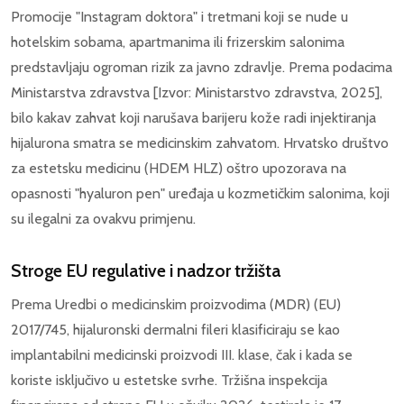
Promocije "Instagram doktora" i tretmani koji se nude u
hotelskim sobama, apartmanima ili frizerskim salonima
predstavljaju ogroman rizik za javno zdravlje. Prema podacima
Ministarstva zdravstva [Izvor: Ministarstvo zdravstva, 2025],
bilo kakav zahvat koji narušava barijeru kože radi injektiranja
hijalurona smatra se medicinskim zahvatom. Hrvatsko društvo
za estetsku medicinu (HDEM HLZ) oštro upozorava na
opasnosti "hyaluron pen" uređaja u kozmetičkim salonima, koji
su ilegalni za ovakvu primjenu.
Stroge EU regulative i nadzor tržišta
Prema Uredbi o medicinskim proizvodima (MDR) (EU)
2017/745, hijaluronski dermalni fileri klasificiraju se kao
implantabilni medicinski proizvodi III. klase, čak i kada se
koriste isključivo u estetske svrhe. Tržišna inspekcija