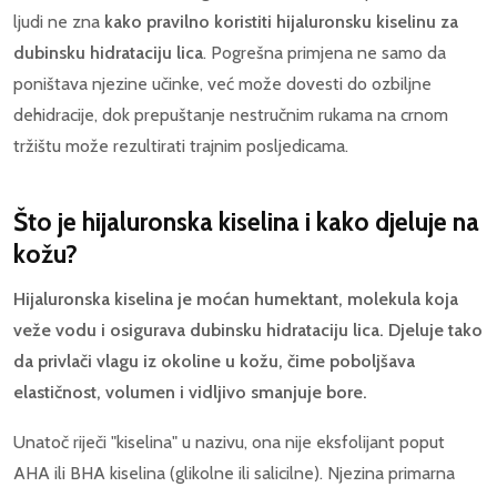
ljudi ne zna
kako pravilno koristiti hijaluronsku kiselinu za
dubinsku hidrataciju lica
. Pogrešna primjena ne samo da
poništava njezine učinke, već može dovesti do ozbiljne
dehidracije, dok prepuštanje nestručnim rukama na crnom
tržištu može rezultirati trajnim posljedicama.
Što je hijaluronska kiselina i kako djeluje na
kožu?
Hijaluronska kiselina je moćan humektant, molekula koja
veže vodu i osigurava dubinsku hidrataciju lica. Djeluje tako
da privlači vlagu iz okoline u kožu, čime poboljšava
elastičnost, volumen i vidljivo smanjuje bore.
Unatoč riječi "kiselina" u nazivu, ona nije eksfolijant poput
AHA ili BHA kiselina (glikolne ili salicilne). Njezina primarna