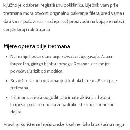
ključno je odabrati registriranu polikliniku. Liječnik vam prije
tretmana mora otvoriti originalno pakiranje filera pred vama i
dati vam "putovnicu" (naljepnicu) proizvoda na kojoj se nalazi
serijski broj i rok trajanja.
Mjere opreza prije tretmana
Najmanje tjedan dana prije zahvata izbjegavajte Aspirin,
ibuprofen, ginkgo bilobu i omega-3 masne kiseline jer
povećavaju rizik od modrica.
Suzdržite se od konzumacije alkohola barem 48 sati prije
tretmana.
Tretman se mora odgoditi ako imate aktivnu infekciju
herpesa, prehladu, upalu zuba ili ako ste trudni odnosno
dojite.
Pravilno korištenje hijaluronske kiseline, bilo kroz kućnu njegu