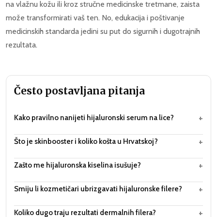
na vlažnu kožu ili kroz stručne medicinske tretmane, zaista
može transformirati vaš ten. No, edukacija i poštivanje
medicinskih standarda jedini su put do sigurnih i dugotrajnih
rezultata.
Često postavljana pitanja
+
Kako pravilno nanijeti hijaluronski serum na lice?
+
Što je skinbooster i koliko košta u Hrvatskoj?
+
Zašto me hijaluronska kiselina isušuje?
+
Smiju li kozmetičari ubrizgavati hijaluronske filere?
+
Koliko dugo traju rezultati dermalnih filera?