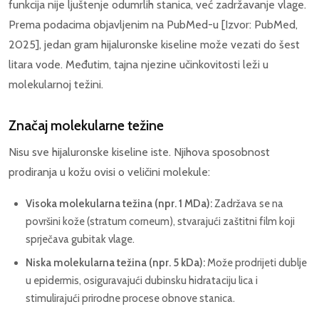
funkcija nije ljuštenje odumrlih stanica, već zadržavanje vlage.
Prema podacima objavljenim na PubMed-u [Izvor: PubMed,
2025], jedan gram hijaluronske kiseline može vezati do šest
litara vode. Međutim, tajna njezine učinkovitosti leži u
molekularnoj težini.
Značaj molekularne težine
Nisu sve hijaluronske kiseline iste. Njihova sposobnost
prodiranja u kožu ovisi o veličini molekule:
Visoka molekularna težina (npr. 1 MDa):
Zadržava se na
površini kože (stratum corneum), stvarajući zaštitni film koji
sprječava gubitak vlage.
Niska molekularna težina (npr. 5 kDa):
Može prodrijeti dublje
u epidermis, osiguravajući dubinsku hidrataciju lica i
stimulirajući prirodne procese obnove stanica.