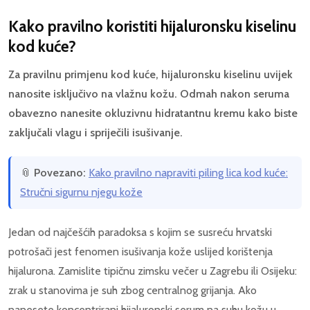
Kako pravilno koristiti hijaluronsku kiselinu
kod kuće?
Za pravilnu primjenu kod kuće, hijaluronsku kiselinu uvijek
nanosite isključivo na vlažnu kožu. Odmah nakon seruma
obavezno nanesite okluzivnu hidratantnu kremu kako biste
zaključali vlagu i spriječili isušivanje.
📎
Povezano:
Kako pravilno napraviti piling lica kod kuće:
Stručni sigurnu njegu kože
Jedan od najčešćih paradoksa s kojim se susreću hrvatski
potrošači jest fenomen isušivanja kože uslijed korištenja
hijalurona. Zamislite tipičnu zimsku večer u Zagrebu ili Osijeku:
zrak u stanovima je suh zbog centralnog grijanja. Ako
nanesete koncentrirani hijaluronski serum na suhu kožu u