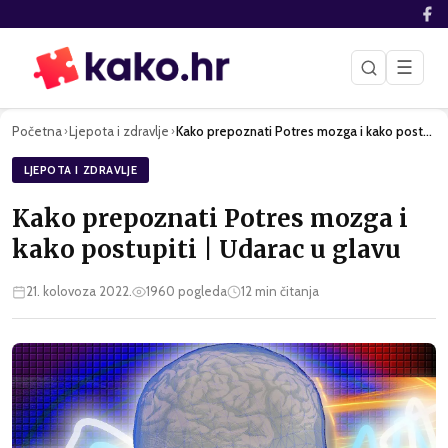
☰
Početna
Ljepota i zdravlje
Kako prepoznati Potres mozga i kako postupiti | Udarac u gla…
›
›
LJEPOTA I ZDRAVLJE
Kako prepoznati Potres mozga i
kako postupiti | Udarac u glavu
21. kolovoza 2022.
1960
pogleda
12
min čitanja