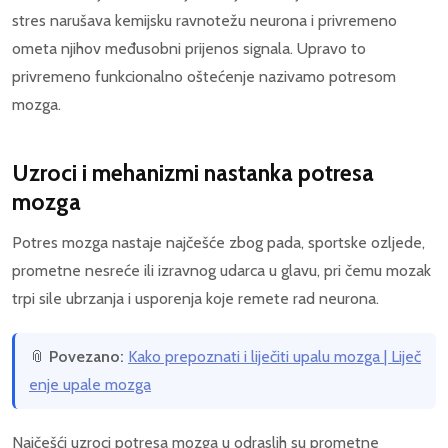
stres narušava kemijsku ravnotežu neurona i privremeno
ometa njihov međusobni prijenos signala. Upravo to
privremeno funkcionalno oštećenje nazivamo potresom
mozga.
Uzroci i mehanizmi nastanka potresa
mozga
Potres mozga nastaje najčešće zbog pada, sportske ozljede,
prometne nesreće ili izravnog udarca u glavu, pri čemu mozak
trpi sile ubrzanja i usporenja koje remete rad neurona.
📎
Povezano:
Kako prepoznati i liječiti upalu mozga | Liječ
enje upale mozga
Najčešći uzroci potresa mozga u odraslih su prometne