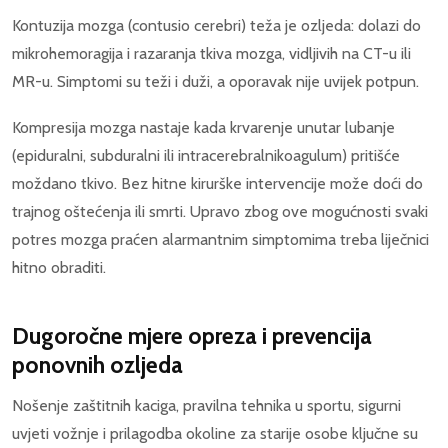
Kontuzija mozga (contusio cerebri) teža je ozljeda: dolazi do
mikrohemoragija i razaranja tkiva mozga, vidljivih na CT-u ili
MR-u. Simptomi su teži i duži, a oporavak nije uvijek potpun.
Kompresija mozga nastaje kada krvarenje unutar lubanje
(epiduralni, subduralni ili intracerebralnikoagulum) pritišće
moždano tkivo. Bez hitne kirurške intervencije može doći do
trajnog oštećenja ili smrti. Upravo zbog ove mogućnosti svaki
potres mozga praćen alarmantnim simptomima treba liječnici
hitno obraditi.
Dugoročne mjere opreza i prevencija
ponovnih ozljeda
Nošenje zaštitnih kaciga, pravilna tehnika u sportu, sigurni
uvjeti vožnje i prilagodba okoline za starije osobe ključne su