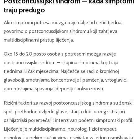
Postconcussijski sindrom — kada simptomi
traju predugo
Ako simptomi potresa mozga traju dulje od četiri tjedna,
govorimo o postconcussijskom sindromu koji zahtijeva
multidisciplinarni pristup liječenja.
Oko 15 do 20 posto osoba s potresom mozga razvije
postconcussijski sindrom — skupinu simptoma koji traju
tjednima ili čak mjesecima. Najčešće se radi o kroničnoj
glavobolji, smetnjama koncentracije i pamćenja, vrtoglavici,
poremećajima spavanja, depresiji i anksioznosti.
Rizični faktori za razvoj postconcussijskog sindroma su ženski
spol, prethodne ozljede glave, starija dob, preegzistirajući
psihijatrijski poremećaji i intenzivan početni simptomski profil.
Liječenje je multidisciplinarno: neurolog, fizioterapeut,
psiholog i, u nekim slučajevima, psihijatar zajedno osmišljavaju