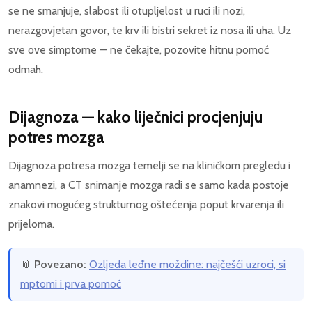
se ne smanjuje, slabost ili otupljelost u ruci ili nozi,
nerazgovjetan govor, te krv ili bistri sekret iz nosa ili uha. Uz
sve ove simptome — ne čekajte, pozovite hitnu pomoć
odmah.
Dijagnoza — kako liječnici procjenjuju
potres mozga
Dijagnoza potresa mozga temelji se na kliničkom pregledu i
anamnezi, a CT snimanje mozga radi se samo kada postoje
znakovi mogućeg strukturnog oštećenja poput krvarenja ili
prijeloma.
📎
Povezano:
Ozljeda leđne moždine: najčešći uzroci, si
mptomi i prva pomoć