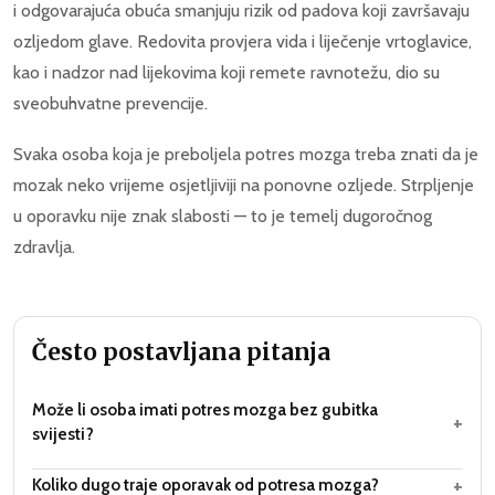
i odgovarajuća obuća smanjuju rizik od padova koji završavaju
ozljedom glave. Redovita provjera vida i liječenje vrtoglavice,
kao i nadzor nad lijekovima koji remete ravnotežu, dio su
sveobuhvatne prevencije.
Svaka osoba koja je preboljela potres mozga treba znati da je
mozak neko vrijeme osjetljiviji na ponovne ozljede. Strpljenje
u oporavku nije znak slabosti — to je temelj dugoročnog
zdravlja.
Često postavljana pitanja
Može li osoba imati potres mozga bez gubitka
+
svijesti?
+
Koliko dugo traje oporavak od potresa mozga?