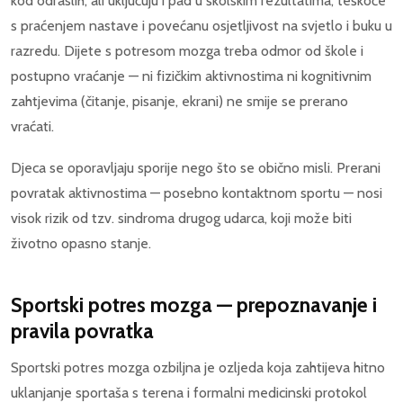
kod odraslih, ali uključuju i pad u školskim rezultatima, teškoće
s praćenjem nastave i povećanu osjetljivost na svjetlo i buku u
razredu. Dijete s potresom mozga treba odmor od škole i
postupno vraćanje — ni fizičkim aktivnostima ni kognitivnim
zahtjevima (čitanje, pisanje, ekrani) ne smije se prerano
vraćati.
Djeca se oporavljaju sporije nego što se obično misli. Prerani
povratak aktivnostima — posebno kontaktnom sportu — nosi
visok rizik od tzv. sindroma drugog udarca, koji može biti
životno opasno stanje.
Sportski potres mozga — prepoznavanje i
pravila povratka
Sportski potres mozga ozbiljna je ozljeda koja zahtijeva hitno
uklanjanje sportaša s terena i formalni medicinski protokol