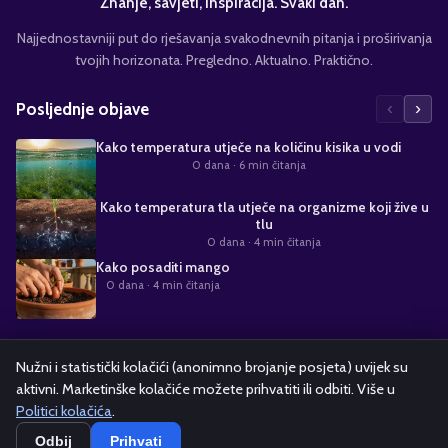
Znanje, savjeti, inspiracija. Svaki dan.
Najjednostavniji put do rješavanja svakodnevnih pitanja i proširivanja
tvojih horizonata. Pregledno. Aktualno. Praktično.
‹
›
Posljednje objave
Kako temperatura utječe na količinu kisika u vodi
0 dana
· 6 min čitanja
Kako temperatura tla utječe na organizme koji žive u
tlu
0 dana
· 4 min čitanja
Kako posaditi mango
0 dana
· 4 min čitanja
Suradnja s nama
Nužni i statistički kolačići (anonimno brojanje posjeta) uvijek su
aktivni. Marketinške kolačiće možete prihvatiti ili odbiti. Više u
Alati i kalkulatori
Oglašavanje
Politika kolačića
Pravila privatnosti
Politici kolačića
.
Odbij
Prihvati