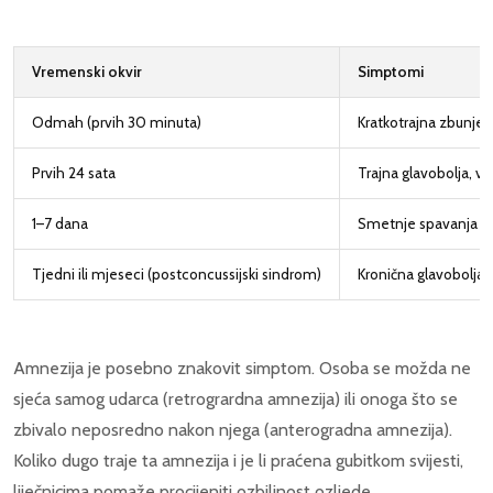
Vremenski okvir
Simptomi
Odmah (prvih 30 minuta)
Kratkotrajna zbunjeno
Prvih 24 sata
Trajna glavobolja, v
1–7 dana
Smetnje spavanja (pr
Tjedni ili mjeseci (postconcussijski sindrom)
Kronična glavobolja,
Amnezija je posebno znakovit simptom. Osoba se možda ne
sjeća samog udarca (retrogrardna amnezija) ili onoga što se
zbivalo neposredno nakon njega (anterogradna amnezija).
Koliko dugo traje ta amnezija i je li praćena gubitkom svijesti,
liječnicima pomaže procijeniti ozbiljnost ozljede.