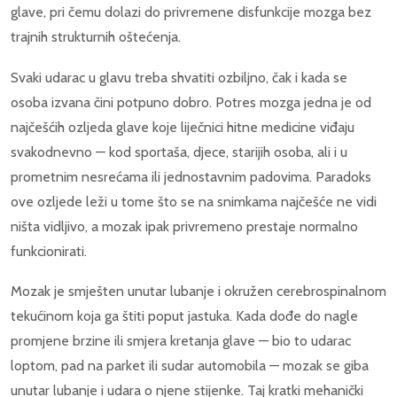
glave, pri čemu dolazi do privremene disfunkcije mozga bez
trajnih strukturnih oštećenja.
Svaki udarac u glavu treba shvatiti ozbiljno, čak i kada se
osoba izvana čini potpuno dobro. Potres mozga jedna je od
najčešćih ozljeda glave koje liječnici hitne medicine viđaju
svakodnevno — kod sportaša, djece, starijih osoba, ali i u
prometnim nesrećama ili jednostavnim padovima. Paradoks
ove ozljede leži u tome što se na snimkama najčešće ne vidi
ništa vidljivo, a mozak ipak privremeno prestaje normalno
funkcionirati.
Mozak je smješten unutar lubanje i okružen cerebrospinalnom
tekućinom koja ga štiti poput jastuka. Kada dođe do nagle
promjene brzine ili smjera kretanja glave — bio to udarac
loptom, pad na parket ili sudar automobila — mozak se giba
unutar lubanje i udara o njene stijenke. Taj kratki mehanički