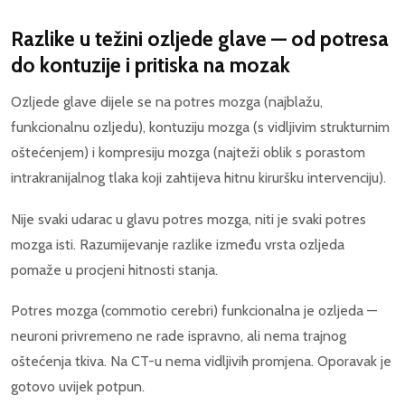
Razlike u težini ozljede glave — od potresa
do kontuzije i pritiska na mozak
Ozljede glave dijele se na potres mozga (najblažu,
funkcionalnu ozljedu), kontuziju mozga (s vidljivim strukturnim
oštećenjem) i kompresiju mozga (najteži oblik s porastom
intrakranijalnog tlaka koji zahtijeva hitnu kiruršku intervenciju).
Nije svaki udarac u glavu potres mozga, niti je svaki potres
mozga isti. Razumijevanje razlike između vrsta ozljeda
pomaže u procjeni hitnosti stanja.
Potres mozga (commotio cerebri) funkcionalna je ozljeda —
neuroni privremeno ne rade ispravno, ali nema trajnog
oštećenja tkiva. Na CT-u nema vidljivih promjena. Oporavak je
gotovo uvijek potpun.