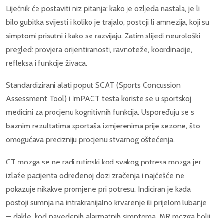
Liječnik će postaviti niz pitanja: kako je ozljeda nastala, je li
bilo gubitka svijesti i koliko je trajalo, postoji li amnezija, koji su
simptomi prisutni i kako se razvijaju. Zatim slijedi neurološki
pregled: provjera orijentiranosti, ravnoteže, koordinacije,
refleksa i funkcije živaca.
Standardizirani alati poput SCAT (Sports Concussion
Assessment Tool) i ImPACT testa koriste se u sportskoj
medicini za procjenu kognitivnih funkcija. Uspoređuju se s
baznim rezultatima sportaša izmjerenima prije sezone, što
omogućava precizniju procjenu stvarnog oštećenja.
CT mozga se ne radi rutinski kod svakog potresa mozga jer
izlaže pacijenta određenoj dozi zračenja i najčešće ne
pokazuje nikakve promjene pri potresu. Indiciran je kada
postoji sumnja na intrakranijalno krvarenje ili prijelom lubanje
— dakle, kod navedenih alarmatnih simptoma. MR mozga bolji