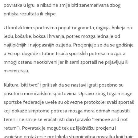
povratka u igru, a nikad ne smije biti zanemarivana zbog
pritiska rezultata ili ekipe.
U kontaktnim sportovima poput nogometa, ragbija, hokeja na
ledu, košarke, boksa i hrvanja, potres mozga jedna je od
najtipičnijih i najopasnijih ozljeda. Procjenjuje se da se godišnje
u Europi dogode stotine tisuća sportskih potresa mozga, a
mnogi ostanu neotkriveni jer ih sami sportaši ne prijavljuju ili
minimiziraju.
Kultura "biti tvrd" i pritisak da se nastavi igrati posebno su
prisutni u momčadskim sportovima. Upravo zbog toga mnoge
sportske federacije uvele su obvezne protokole: svaki sportaš
koji pokaže simptome potresa mozga mora odmah napustiti
teren i ne smije se vraćati isti dan (pravilo "remove and not
return"). Povratak je moguć tek uz liječničku procjenu i
uspješno prolaženje protokola stupnjevitog povratka koji traje