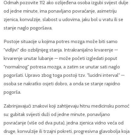
Odmah pozovite 112 ako ozlijeđena osoba izgubi svijest dulje
od jedne minute, ima ponavljano povraćanje, asimetriju
zjenica, konvulzije, slabost u udovima, jaku bol u vratu ili se
stanje naglo pogoršava.
Postoje situacije u kojima potres mozga može biti samo
"vidljivi" dio ozbiljnijeg stanja. Intrakranijalno krvarenje —
krvarenje unutar lubanje — može početi izgledati poput
"normalnog" potresa mozga, a zatim se unutar sati naglo
pogoršati. Upravo zbog toga postoji tzv. "lucidni interval" —
osoba se nakratko osjeti dobro, a onda se stanje rapidno
pogorša.
Zabrinjavajući znakovi koji zahtijevaju hitnu medicinsku pomoć
su: gubitak svijesti duži od jedne minute, ponavljano
povraćanje (više od dva puta), jedna zjenica vidno veća od
druge, konvulzije ili trzajni pokreti, progresivna glavobolja koja