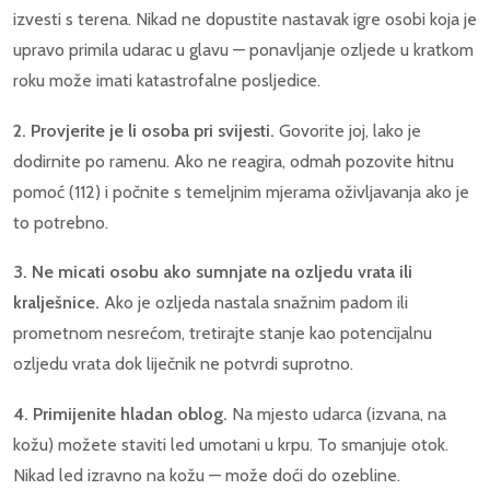
izvesti s terena. Nikad ne dopustite nastavak igre osobi koja je
upravo primila udarac u glavu — ponavljanje ozljede u kratkom
roku može imati katastrofalne posljedice.
2. Provjerite je li osoba pri svijesti.
Govorite joj, lako je
dodirnite po ramenu. Ako ne reagira, odmah pozovite hitnu
pomoć (112) i počnite s temeljnim mjerama oživljavanja ako je
to potrebno.
3. Ne micati osobu ako sumnjate na ozljedu vrata ili
kralješnice.
Ako je ozljeda nastala snažnim padom ili
prometnom nesrećom, tretirajte stanje kao potencijalnu
ozljedu vrata dok liječnik ne potvrdi suprotno.
4. Primijenite hladan oblog.
Na mjesto udarca (izvana, na
kožu) možete staviti led umotani u krpu. To smanjuje otok.
Nikad led izravno na kožu — može doći do ozebline.