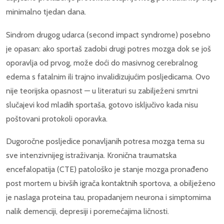
minimalno tjedan dana.
Sindrom drugog udarca (second impact syndrome) posebno
je opasan: ako sportaš zadobi drugi potres mozga dok se još
oporavlja od prvog, može doći do masivnog cerebralnog
edema s fatalnim ili trajno invalidizujućim posljedicama. Ovo
nije teorijska opasnost — u literaturi su zabilježeni smrtni
slučajevi kod mladih sportaša, gotovo isključivo kada nisu
poštovani protokoli oporavka.
Dugoročne posljedice ponavljanih potresa mozga tema su
sve intenzivnijeg istraživanja. Kronična traumatska
encefalopatija (CTE) patološko je stanje mozga pronađeno
post mortem u bivših igrača kontaktnih sportova, a obilježeno
je naslaga proteina tau, propadanjem neurona i simptomima
nalik demenciji, depresiji i poremećajima ličnosti.