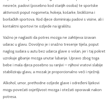
nesreće, padovi (posebno kod starijih osoba) te sportske
aktivnosti poput nogometa, hokeja, košarke, biciklizma i
borilačkih sportova. Kod djece dominiraju padovi s visine, ali i
kontaktni sportovi te ozljede na igralištu.
Važno je naglasiti da potres mozga ne zahtijeva izravan
udarac u glavu. Dovoljno je i snažno tresenje tijela, poput
naglog sudara u autu bez udarca glave o volan, jer i taj pokret
uzrokuje gibanje mozga unutar lubanje. Upravo zbog toga
bebe i mala djeca posebno su ranjivi — njihovi vratovi slabije
stabiliziraju glavu, a mozak je proporcionalno veći i nježniji.
Alkohol, umor, prethodne ozljede glave i određeni lijekovi
mogu povećati osjetljivost mozga i otežati oporavak nakon
potresa.