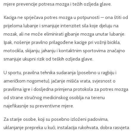
mjere prevencije potresa mozga i težih ozljeda glave.
Kaciga ne sprječava potres mozga u potpunosti — ona štiti od
prijeloma lubanje i smanjuje intenzitet sila koje djeluju na
mozak, ali ne može eliminirati gibanje mozga unutar lubanje.
Ipak, nošenje pravilno prilagođene kacige pri vožnji bicikla,
motocikla, skijanju, jahanju i kontaktnim sportovima značajno
smanjuje ukupni rizik od teških ozljeda glave.
U sportu, pravilna tehnika sudaranja (posebno u ragbiju i
američkom nogometu), jačanje mišića vrata, svjesnost o
pravilima igre i dosljedna primjena protokola za potres mozga
od strane stručnog medicinskog osoblja na terenu
najefikasnije su preventivne mjere.
Za starije osobe, koji su posebno izloženi padovima,
uklanjanje prepreka u kući, instalacija rukohvata, dobra rasvjeta