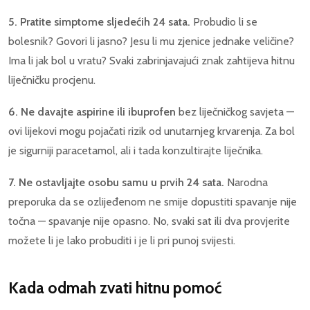
5. Pratite simptome sljedećih 24 sata.
Probudio li se
bolesnik? Govori li jasno? Jesu li mu zjenice jednake veličine?
Ima li jak bol u vratu? Svaki zabrinjavajući znak zahtijeva hitnu
liječničku procjenu.
6. Ne davajte aspirine ili ibuprofen
bez liječničkog savjeta —
ovi lijekovi mogu pojačati rizik od unutarnjeg krvarenja. Za bol
je sigurniji paracetamol, ali i tada konzultirajte liječnika.
7. Ne ostavljajte osobu samu u prvih 24 sata.
Narodna
preporuka da se ozlijeđenom ne smije dopustiti spavanje nije
točna — spavanje nije opasno. No, svaki sat ili dva provjerite
možete li je lako probuditi i je li pri punoj svijesti.
Kada odmah zvati hitnu pomoć