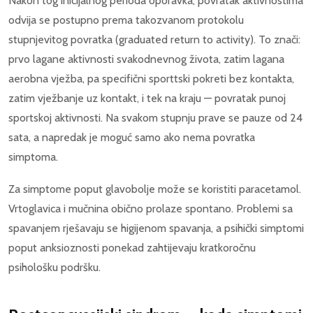
Nakon tog inicijalnog perioda oporavka, povratak aktivnostima
odvija se postupno prema takozvanom protokolu
stupnjevitog povratka (graduated return to activity). To znači:
prvo lagane aktivnosti svakodnevnog života, zatim lagana
aerobna vježba, pa specifični sporttski pokreti bez kontakta,
zatim vježbanje uz kontakt, i tek na kraju — povratak punoj
sportskoj aktivnosti. Na svakom stupnju prave se pauze od 24
sata, a napredak je moguć samo ako nema povratka
simptoma.
Za simptome poput glavobolje može se koristiti paracetamol.
Vrtoglavica i mučnina obično prolaze spontano. Problemi sa
spavanjem rješavaju se higijenom spavanja, a psihički simptomi
poput anksioznosti ponekad zahtijevaju kratkoročnu
psihološku podršku.