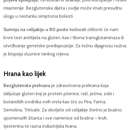
miastenije. Bezglutenska dijeta i ovdje može imati presudnu
ulogu u nestanku simptoma bolesti.
Sumnju na celijakiju u 80 posto točnosti
otklonit će nam
krvni test antitijela na gluten, kao i tkivna transglutaminaza ili
utvrđivanje genetske predispozicije. Za točnu dijagnozu nužna
je biopsija sluznice tankog crijeva.
Hrana kao lijek
Bezglutenska prehrana
je zdravstvena prehrana koja
isključuje gluten koji je protein pšenice, raži, ječma, zobi i
botaničkih srodnika ovih vrsta kao što su Pira, Farina,
Semolina, Triticale. Za oboljele od celijakije štetno je brašno
spomenutih žitarica i sve namirnice od brašna – kruh,
tjestenina te razna industrijska hrana.