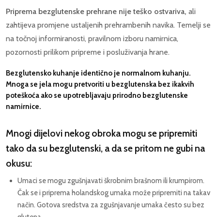
Priprema bezglutenske prehrane nije teško ostvariva,
ali
zahtijeva promjene ustaljenih prehrambenih navika. Temelji se
na točnoj informiranosti, pravilnom izboru namirnica,
pozornosti prilikom pripreme i posluživanja hrane.
Bezglutensko kuhanje identično je normalnom kuhanju.
Mnoga se jela mogu pretvoriti u bezglutenska bez ikakvih
poteškoća ako se upotrebljavaju prirodno bezglutenske
namirnice.
Mnogi dijelovi nekog obroka mogu se pripremiti
tako da su bezglutenski, a da se pritom ne gubi na
okusu:
Umaci se mogu zgušnjavati škrobnim brašnom ili krumpirom.
Čak se i priprema holandskog umaka može pripremiti na takav
način. Gotova sredstva za zgušnjavanje umaka često su bez
glutena.