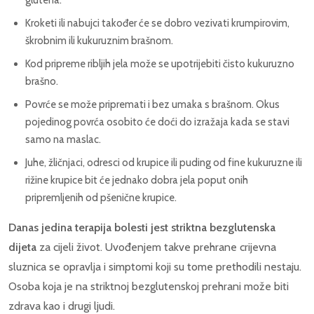
Kroketi ili nabujci također će se dobro vezivati krumpirovim,
škrobnim ili kukuruznim brašnom.
Kod pripreme ribljih jela može se upotrijebiti čisto kukuruzno
brašno.
Povrće se može pripremati i bez umaka s brašnom. Okus
pojedinog povrća osobito će doći do izražaja kada se stavi
samo na maslac.
Juhe, žličnjaci, odresci od krupice ili puding od fine kukuruzne ili
rižine krupice bit će jednako dobra jela poput onih
pripremljenih od pšenične krupice.
Danas jedina terapija bolesti jest striktna bezglutenska
dijeta
za cijeli život. Uvođenjem takve prehrane crijevna
sluznica se opravlja i simptomi koji su tome prethodili nestaju.
Osoba koja je na striktnoj bezglutenskoj prehrani može biti
zdrava kao i drugi ljudi.