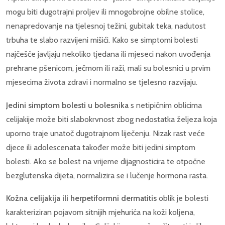
mogu biti dugotrajni proljev ili mnogobrojne obilne stolice,
nenapredovanje na tjelesnoj težini, gubitak teka, nadutost
trbuha te slabo razvijeni mišići. Kako se simptomi bolesti
najčešće javljaju nekoliko tjedana ili mjeseci nakon uvođenja
prehrane pšenicom, ječmom ili raži, mali su bolesnici u prvim
mjesecima života zdravi i normalno se tjelesno razvijaju.
Jedini simptom bolesti u bolesnika
s netipičnim oblicima
celijakije može biti slabokrvnost zbog nedostatka željeza koja
uporno traje unatoč dugotrajnom liječenju. Nizak rast veće
djece ili adolescenata također može biti jedini simptom
bolesti. Ako se bolest na vrijeme dijagnosticira te otpočne
bezglutenska dijeta, normalizira se i lučenje hormona rasta.
Kožna celijakija ili herpetiformni dermatitis
oblik je bolesti
karakteriziran pojavom sitnijih mjehurića na koži koljena,