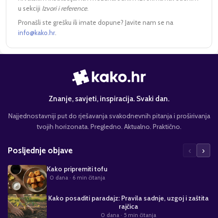
u sekciji
Izvori i reference
.
Pronašli ste grešku ili imate dopune? Javite nam se na
info@kako.hr
.
Znanje, savjeti, inspiracija. Svaki dan.
Najjednostavniji put do rješavanja svakodnevnih pitanja i proširivanja
tvojih horizonata. Pregledno. Aktualno. Praktično.
‹
›
Posljednje objave
Kako pripremiti tofu
0 dana
· 6 min čitanja
Kako posaditi paradajz: Pravila sadnje, uzgoj i zaštita
rajčica
0 dana
· 5 min čitanja