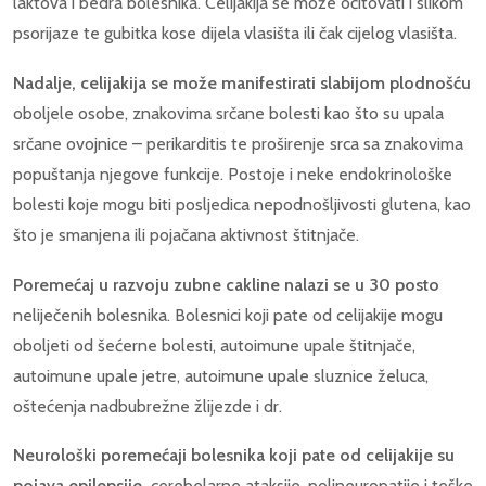
laktova i bedra bolesnika. Celijakija se može očitovati i slikom
psorijaze te gubitka kose dijela vlasišta ili čak cijelog vlasišta.
Nadalje, celijakija se može manifestirati slabijom plodnošću
oboljele osobe, znakovima srčane bolesti kao što su upala
srčane ovojnice – perikarditis te proširenje srca sa znakovima
popuštanja njegove funkcije. Postoje i neke endokrinološke
bolesti koje mogu biti posljedica nepodnošljivosti glutena, kao
što je smanjena ili pojačana aktivnost štitnjače.
Poremećaj u razvoju zubne cakline nalazi se u 30 posto
neliječenih bolesnika. Bolesnici koji pate od celijakije mogu
oboljeti od šećerne bolesti, autoimune upale štitnjače,
autoimune upale jetre, autoimune upale sluznice želuca,
oštećenja nadbubrežne žlijezde i dr.
Neurološki poremećaji bolesnika koji pate od celijakije su
pojava epilepsije,
cerebelarne ataksije, polineuropatije i teške