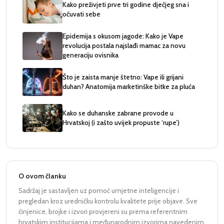
Kako preživjeti prve tri godine dječjeg sna i
očuvati sebe
Epidemija s okusom jagode: Kako je Vape
revolucija postala najslađi mamac za novu
generaciju ovisnika
Što je zaista manje štetno: Vape ili grijani
duhan? Anatomija marketinške bitke za pluća
Kako se duhanske zabrane provode u
Hrvatskoj (i zašto uvijek propuste ‘rupe’)
O ovom članku
Sadržaj je sastavljen uz pomoć umjetne inteligencije i
pregledan kroz uredničku kontrolu kvalitete prije objave. Sve
činjenice, brojke i izvori provjereni su prema referentnim
hrvatskim institucijama i međunarodnim izvorima navedenim