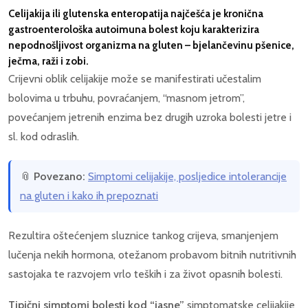
Celijakija ili glutenska enteropatija najčešća je kronična
gastroenterološka autoimuna bolest koju karakterizira
nepodnošljivost organizma na gluten – bjelančevinu pšenice,
ječma, raži i zobi.
Crijevni oblik celijakije može se manifestirati učestalim
bolovima u trbuhu, povraćanjem, “masnom jetrom”,
povećanjem jetrenih enzima bez drugih uzroka bolesti jetre i
sl. kod odraslih.
📎
Povezano:
Simptomi celijakije, posljedice intolerancije
na gluten i kako ih prepoznati
Rezultira oštećenjem sluznice tankog crijeva, smanjenjem
lučenja nekih hormona, otežanom probavom bitnih nutritivnih
sastojaka te razvojem vrlo teških i za život opasnih bolesti.
Tipični simptomi bolesti kod “jasne”
simptomatske celijakije