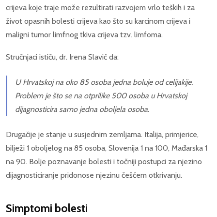
crijeva koje traje može rezultirati razvojem vrlo teških i za
život opasnih bolesti crijeva kao što su karcinom crijeva i
maligni tumor limfnog tkiva crijeva tzv. limfoma.
Stručnjaci ističu, dr. Irena Slavić da:
U Hrvatskoj na oko 85 osoba jedna boluje od celijakije.
Problem je što se na otprilike 500 osoba u Hrvatskoj
dijagnosticira samo jedna oboljela osoba.
Drugačije je stanje u susjednim zemljama. Italija, primjerice,
bilježi 1 oboljelog na 85 osoba, Slovenija 1 na 100, Mađarska 1
na 90. Bolje poznavanje bolesti i točniji postupci za njezino
dijagnosticiranje pridonose njezinu češćem otkrivanju.
Simptomi bolesti