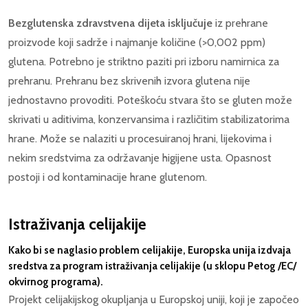
Bezglutenska zdravstvena dijeta isključuje
iz prehrane
proizvode koji sadrže i najmanje količine (>0,002 ppm)
glutena. Potrebno je striktno paziti pri izboru namirnica za
prehranu. Prehranu bez skrivenih izvora glutena nije
jednostavno provoditi. Poteškoću stvara što se gluten može
skrivati u aditivima, konzervansima i različitim stabilizatorima
hrane. Može se nalaziti u procesuiranoj hrani, lijekovima i
nekim sredstvima za održavanje higijene usta. Opasnost
postoji i od kontaminacije hrane glutenom.
Istraživanja celijakije
Kako bi se naglasio problem celijakije, Europska unija izdvaja
sredstva za program istraživanja celijakije (u sklopu Petog /EC/
okvirnog programa).
Projekt celijakijskog okupljanja u Europskoj uniji, koji je započeo