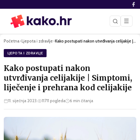
☰
Početna
Ljepota i zdravlje
Kako postupati nakon utvrđivanja celijakije | Simptomi, lije…
›
›
LJEPOTA I ZDRAVLJE
Kako postupati nakon
utvrđivanja celijakije | Simptomi,
liječenje i prehrana kod celijakije
11. siječnja 2023.
11711
pogleda
6
min čitanja