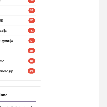
e
136
99
liš
113
acija
182
ligencija
121
255
oma
155
hnologija
275
lanci