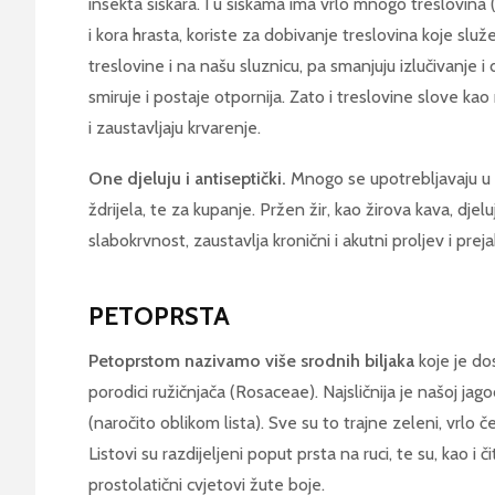
insekta šiškara. I u šiškama ima vrlo mnogo treslovina
i kora hrasta, koriste za dobivanje treslovina koje služ
treslovine i na našu sluznicu, pa smanjuju izlučivanje i
smiruje i postaje otpornija. Zato i treslovine slove kao
i zaustavljaju krvarenje.
One djeluju i antiseptički.
Mnogo se upotrebljavaju u p
ždrijela, te za kupanje. Pržen žir, kao žirova kava, dje
slabokrvnost, zaustavlja kronični i akutni proljev i prej
PETOPRSTA
Petoprstom nazivamo više srodnih biljaka
koje je do
porodici ružičnjača (Rosaceae). Najsličnija je našoj jag
(naročito oblikom lista). Sve su to trajne zeleni, vrlo 
Listovi su razdijeljeni poput prsta na ruci, te su, kao i či
prostolatični cvjetovi žute boje.