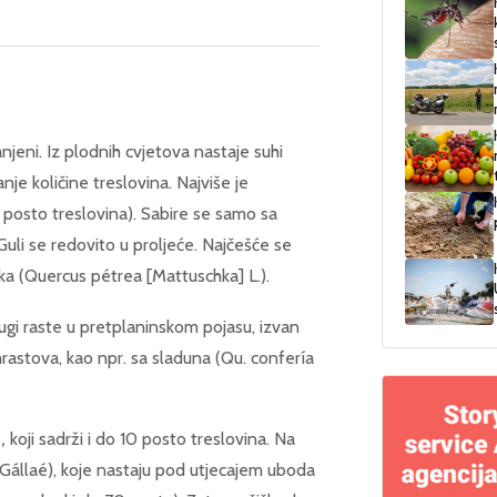
njeni. Iz plodnih cvjetova nastaje suhi
nje količine treslovina. Najviše je
0 posto treslovina). Sabire se samo sa
 Guli se redovito u proljeće. Najčešće se
jaka (Quercus pétrea [Mattuschka] L.).
ugi raste u pretplaninskom pojasu, izvan
hrastova, kao npr. sa sladuna (Qu. confería
,
koji sadrži i do 10 posto treslovina. Na
 (Gállaé), koje nastaju pod utjecajem uboda