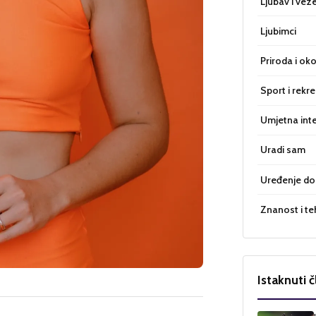
Ljubav i vez
Ljubimci
Priroda i oko
Sport i rekre
Umjetna inte
Uradi sam
Uređenje d
Znanost i te
Istaknuti č