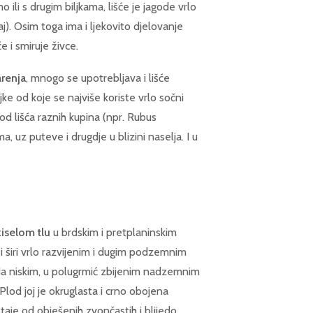
o ili s drugim biljkama, lišće je jagode vrlo
). Osim toga ima i ljekovito djelovanje
 i smiruje živce.
arenja
, mnogo se upotrebljava i lišće
ke od koje se najviše koriste vrlo sočni
 od lišća raznih kupina (npr. Rubus
a, uz puteve i drugdje u blizini naselja. I u
kiselom tlu
u brdskim i pretplaninskim
širi vrlo razvijenim i dugim podzemnim
 Na niskim, u polugrmić zbijenim nadzemnim
a. Plod joj je okruglasta i crno obojena
staje od obješenih zvončastih i blijedo