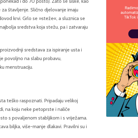
 (ponekad i do 70 posto). Zato se šiške, kao
e za štavljenje. Slično djelovanje imaju
 dovod krvi. Grlo se »steže«, a sluznica se
 najbolja sredstva koja stežu, pa i zatvaraju
roizvodnji sredstava za ispiranje usta i
luje povoljno na slabu probavu,
aku menstruaciju.
sta teško raspoznati. Pripadaju velikoj
odi, na koju neke petoprste i naliče
često s povaljenom stabljikom i s vriježama.
tava biljka, više-manje dlakavi. Pravilni su i