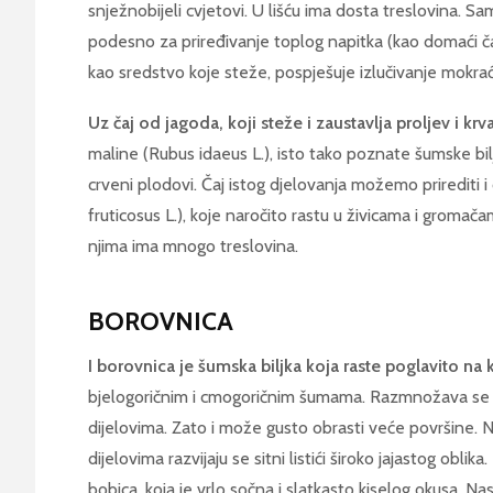
snježnobijeli cvjetovi. U lišću ima dosta treslovina. Sam
podesno za priređivanje toplog napitka (kao domaći čaj
kao sredstvo koje steže, pospješuje izlučivanje mokraće
Uz čaj od jagoda, koji steže i zaustavlja proljev i krv
maline (Rubus idaeus L.), isto tako poznate šumske bilj
crveni plodovi. Čaj istog djelovanja možemo prirediti i
fruticosus L.), koje naročito rastu u živicama i gromačam
njima ima mnogo treslovina.
BOROVNICA
I borovnica je šumska biljka koja raste poglavito na 
bjelogoričnim i cmogoričnim šumama. Razmnožava se i 
dijelovima. Zato i može gusto obrasti veće površine.
dijelovima razvijaju se sitni listići široko jajastog oblik
bobica, koja je vrlo sočna i slatkasto kiselog okusa. Na