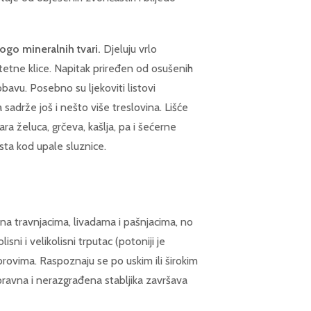
nogo mineralnih tvari.
Djeluju vrlo
tetne klice. Napitak priređen od osušenih
bavu. Posebno su ljekoviti listovi
 sadrže još i nešto više treslovina. Lišće
a želuca, grčeva, kašlja, pa i šećerne
usta kod upale sluznice.
h na travnjacima, livadama i pašnjacima, no
isni i velikolisni trputac (potoniji je
orovima. Raspoznaju se po uskim ili širokim
spravna i nerazgrađena stabljika završava