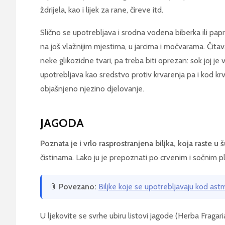
ždrijela, kao i lijek za rane, čireve itd.
Slično se upotrebljava i srodna vodena biberka ili pap
na još vlažnijim mjestima, u jarcima i močvarama. Čitav
neke glikozidne tvari, pa treba biti oprezan: sok joj je v
upotrebljava kao sredstvo protiv krvarenja pa i kod krva
objašnjeno njezino djelovanje.
JAGODA
Poznata je i vrlo rasprostranjena biljka, koja raste u
čistinama. Lako ju je prepoznati po crvenim i sočnim p
📎
Povezano:
Biljke koje se upotrebljavaju kod astm
U ljekovite se svrhe ubiru listovi jagode (Herba Fragariae