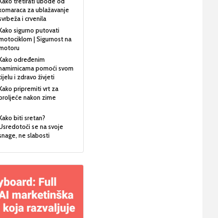
Kako tretirati ubode od
komaraca za ublažavanje
svrbeža i crvenila
Kako sigurno putovati
motociklom | Sigurnost na
motoru
Kako određenim
namirnicama pomoći svom
tijelu i zdravo živjeti
Kako pripremiti vrt za
proljeće nakon zime
Kako biti sretan?
Usredotoči se na svoje
snage, ne slabosti