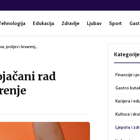
Tehnologija
Edukacija
Zdravlje
Ljubav
Sport
Gast
va, proljev i krvarenj…
Kategorije
ojačani rad
Financije i p
arenje
Gastro kuta
Karijera i ed
Kultura i dru
Ljepota i zdr