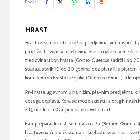
Podijeli:
HRAST
Hrastovi su naročito u nižim predjelima, vrlo rasprostra
plod, žir. U svim se dijelovima hrasta nalaze veće ili ma
treslovina u kori hrasta (Cortex Quercus sadrži i do 2
stabala starih 10 do 20 godina, bez pluta ili s plutom.
kora skida sa hrasta lužnjaka (Quercus roburL.) ili kitn
Prvi raste uglavnom u najnižim, plavnim predjelima, dr
dosega poplava. Kora se može skidati i s drugih naših 
Kit), medunca (Qu. pubescens Willd.) itd.
Kao preparat koristi se i hrastov žir (Semen Quercus)
hrastovima ćemo često naći i kuglaste izrasline, šiške