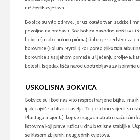
ružičastih cvjetova.
Bobice su vrlo zdrave, jer uz ostale tvari sadrže i m
povoljno na probavu. Sok bobica navodno uništava i š
bobica (i u alkoholnim pićima) dobro je sredstvo za pro
borovnice (Folium Myrtilli) koji pored glikozida arbutina
borovnice s uspjehom pomaže u liječenju proljeva, katar
bolesti. Iscjedak lišća narod upotrebljava za ispiranje 
USKOLISNA BOKVICA
Bokvice su i kod nas vrlo rasprostranjene biljke. Ima i
ipak najviše u blizini naselja. To posebno vrijedi za uskol
Plantago major L.), koji se mogu smatrati i najčešćim k
listovima koji prave ružicu u dnu bezlisne stabljike. U
se klasom zbijenih, neuglednih cvjetova.