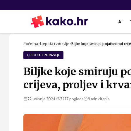
AI
Početna
Ljepota i zdravlje
Biljke koje smiruju pojačani rad crije
›
›
LJEPOTA I ZDRAVLJE
Biljke koje smiruju p
crijeva, proljev i krv
22. svibnja 2024.
7277
pogleda
8
min čitanja