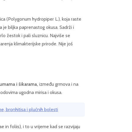
rica (Polygonum hydropiper L.), koja raste
a je biljka paprenastog okusa. Sadrži i
rlo žestok i pali sluznicu. Najviše se
renja klimakterijske prirode. Nije još
 šumama i šikarama,
između grmova i na
lodovima ugodna mirisa i okusa.
e, bronhitisa i plućnih bolesti
 in foliis), i to u vrijeme kad se razvijaju