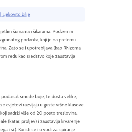
 Ljekovito bilje
ijetlim šumama i šikarama. Podzemni
razgranatog podanka, koji je na prelomu
ina. Zato se i upotrebljava (kao Rhizoma
prvom redu kao sredstvo koje zaustavlja
v podanak smeđe boje, te dosta velike,
 se cvjetovi razvijaju u guste vršne klasove.
 koji sadrži više od 20 posto treslovina.
le (katar, proljev) i zaustavlja krvarenje
 i si.). Koristi se i u vodi za ispiranje