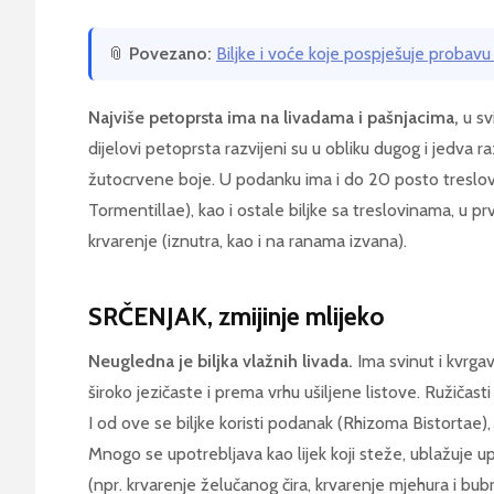
📎
Povezano:
Biljke i voće koje pospješuje probavu |
Najviše petoprsta ima na livadama i pašnjacima,
u sv
dijelovi petoprsta razvijeni su u obliku dugog i jedva 
žutocrvene boje. U podanku ima i do 20 posto treslov
Tormentillae), kao i ostale biljke sa treslovinama, u 
krvarenje (iznutra, kao i na ranama izvana).
SRČENJAK, zmijinje mlijeko
Neugledna je biljka vlažnih livada.
Ima svinut i kvrga
široko jezičaste i prema vrhu ušiljene listove. Ružičasti
I od ove se biljke koristi podanak (Rhizoma Bistortae),
Mnogo se upotrebljava kao lijek koji steže, ublažuje upa
(npr. krvarenje želučanog čira, krvarenje mjehura i bubrega