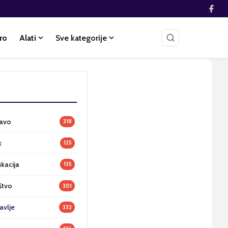
ro
Alati
Sve kategorije
ravo
218
k
125
ukacija
135
štvo
301
avlje
332