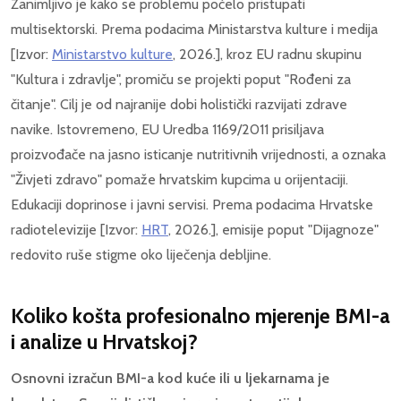
Zanimljivo je kako se problemu počelo pristupati
multisektorski. Prema podacima Ministarstva kulture i medija
[Izvor:
Ministarstvo kulture
, 2026.], kroz EU radnu skupinu
"Kultura i zdravlje", promiču se projekti poput "Rođeni za
čitanje". Cilj je od najranije dobi holistički razvijati zdrave
navike. Istovremeno, EU Uredba 1169/2011 prisiljava
proizvođače na jasno isticanje nutritivnih vrijednosti, a oznaka
"Živjeti zdravo" pomaže hrvatskim kupcima u orijentaciji.
Edukaciji doprinose i javni servisi. Prema podacima Hrvatske
radiotelevizije [Izvor:
HRT
, 2026.], emisije poput "Dijagnoze"
redovito ruše stigme oko liječenja debljine.
Koliko košta profesionalno mjerenje BMI-a
i analize u Hrvatskoj?
Osnovni izračun BMI-a kod kuće ili u ljekarnama je