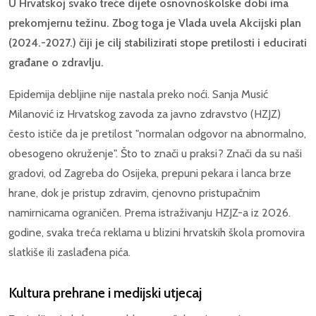
U Hrvatskoj svako treće dijete osnovnoškolske dobi ima
prekomjernu težinu. Zbog toga je Vlada uvela Akcijski plan
(2024.-2027.) čiji je cilj stabilizirati stope pretilosti i educirati
građane o zdravlju.
Epidemija debljine nije nastala preko noći. Sanja Musić
Milanović iz Hrvatskog zavoda za javno zdravstvo (HZJZ)
često ističe da je pretilost "normalan odgovor na abnormalno,
obesogeno okruženje". Što to znači u praksi? Znači da su naši
gradovi, od Zagreba do Osijeka, prepuni pekara i lanca brze
hrane, dok je pristup zdravim, cjenovno pristupačnim
namirnicama ograničen. Prema istraživanju HZJZ-a iz 2026.
godine, svaka treća reklama u blizini hrvatskih škola promovira
slatkiše ili zaslađena pića.
Kultura prehrane i medijski utjecaj