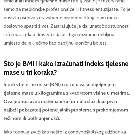
izračunati indeks tjelesne mase
(BMI) više nije rezervirano
samo za medicinske profesionalce ili fitness entuzijaste. To je
postala osnova zdravstvene pismenosti koja nam može
doslovno spasiti život. Zastrašujuće je da, unatoč dostupnosti
informacija, kao društvo i dalje stigmatiziramo debljinu
umjesto da je liječimo kao ozbiljnu kroničnu bolest.
Što je BMI i kako izračunati indeks tjelesne
mase u tri koraka?
Indeks tjelesne mase (BMI) izračunava se dijeljenjem
tjelesne mase u kilogramima s kvadratom visine u metrima.
Ova jednostavna matematička formula služi kao prvi i
najbrži pokazatelj potencijalnih problema s prekomjernom
težinom ili pothranjenošću.
Iako formula zvuči kao nešto iz osnovnoškolskog udžbenika