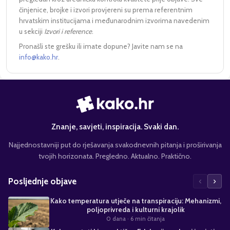
činjenice, brojke i izvori provjereni su prema referentnim
hrvatskim institucijama i međunarodnim izvorima navedenim
u sekciji
Izvori i reference
.
Pronašli ste grešku ili imate dopune? Javite nam se na
info@kako.hr
.
Znanje, savjeti, inspiracija. Svaki dan.
Najjednostavniji put do rješavanja svakodnevnih pitanja i proširivanja
tvojih horizonata. Pregledno. Aktualno. Praktično.
‹
›
Posljednje objave
Kako temperatura utječe na transpiraciju: Mehanizmi,
poljoprivreda i kulturni krajolik
0 dana
· 6 min čitanja