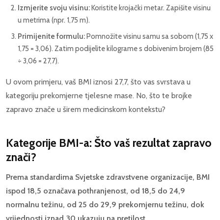
Izmjerite svoju visinu:
Koristite krojački metar. Zapišite visinu
u metrima (npr. 1,75 m).
Primijenite formulu:
Pomnožite visinu samu sa sobom (1,75 x
1,75 = 3,06). Zatim podijelite kilograme s dobivenim brojem (85
÷ 3,06 = 27,7).
U ovom primjeru, vaš BMI iznosi 27,7, što vas svrstava u
kategoriju prekomjerne tjelesne mase. No, što te brojke
zapravo znače u širem medicinskom kontekstu?
Kategorije BMI-a: Što vaš rezultat zapravo
znači?
Prema standardima Svjetske zdravstvene organizacije, BMI
ispod 18,5 označava pothranjenost, od 18,5 do 24,9
normalnu težinu, od 25 do 29,9 prekomjernu težinu, dok
vrijednosti iznad 30 ukazuju na pretilost.