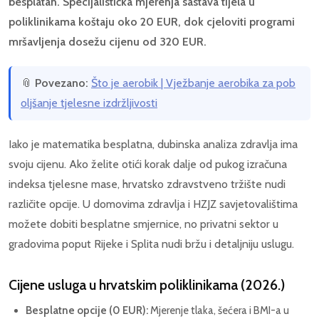
besplatan. Specijalistička mjerenja sastava tijela u
poliklinikama koštaju oko 20 EUR, dok cjeloviti programi
mršavljenja dosežu cijenu od 320 EUR.
📎
Povezano:
Što je aerobik | Vježbanje aerobika za pob
oljšanje tjelesne izdržljivosti
Iako je matematika besplatna, dubinska analiza zdravlja ima
svoju cijenu. Ako želite otići korak dalje od pukog izračuna
indeksa tjelesne mase, hrvatsko zdravstveno tržište nudi
različite opcije. U domovima zdravlja i HZJZ savjetovalištima
možete dobiti besplatne smjernice, no privatni sektor u
gradovima poput Rijeke i Splita nudi bržu i detaljniju uslugu.
Cijene usluga u hrvatskim poliklinikama (2026.)
Besplatne opcije (0 EUR):
Mjerenje tlaka, šećera i BMI-a u