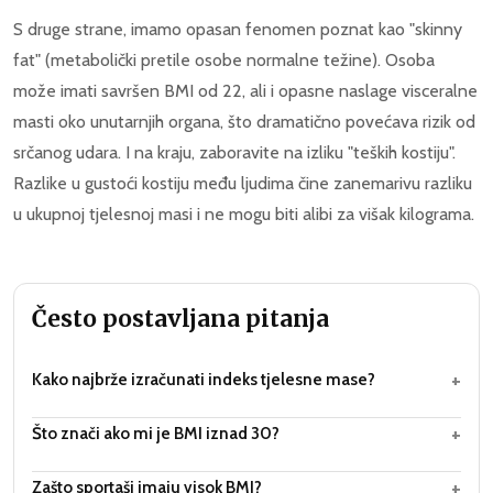
S druge strane, imamo opasan fenomen poznat kao "skinny
fat" (metabolički pretile osobe normalne težine). Osoba
može imati savršen BMI od 22, ali i opasne naslage visceralne
masti oko unutarnjih organa, što dramatično povećava rizik od
srčanog udara. I na kraju, zaboravite na izliku "teških kostiju".
Razlike u gustoći kostiju među ljudima čine zanemarivu razliku
u ukupnoj tjelesnoj masi i ne mogu biti alibi za višak kilograma.
Često postavljana pitanja
+
Kako najbrže izračunati indeks tjelesne mase?
+
Što znači ako mi je BMI iznad 30?
+
Zašto sportaši imaju visok BMI?