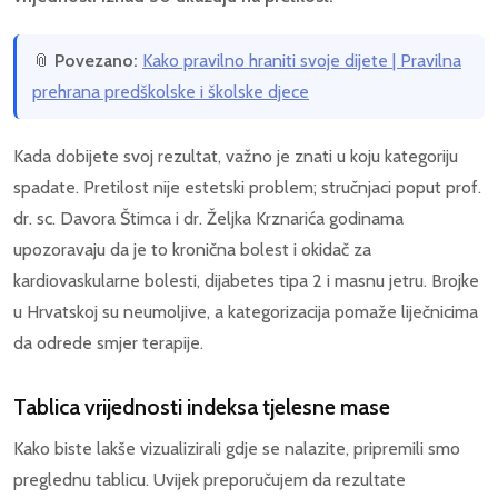
📎
Povezano:
Kako pravilno hraniti svoje dijete | Pravilna
prehrana predškolske i školske djece
Kada dobijete svoj rezultat, važno je znati u koju kategoriju
spadate. Pretilost nije estetski problem; stručnjaci poput prof.
dr. sc. Davora Štimca i dr. Željka Krznarića godinama
upozoravaju da je to kronična bolest i okidač za
kardiovaskularne bolesti, dijabetes tipa 2 i masnu jetru. Brojke
u Hrvatskoj su neumoljive, a kategorizacija pomaže liječnicima
da odrede smjer terapije.
Tablica vrijednosti indeksa tjelesne mase
Kako biste lakše vizualizirali gdje se nalazite, pripremili smo
preglednu tablicu. Uvijek preporučujem da rezultate