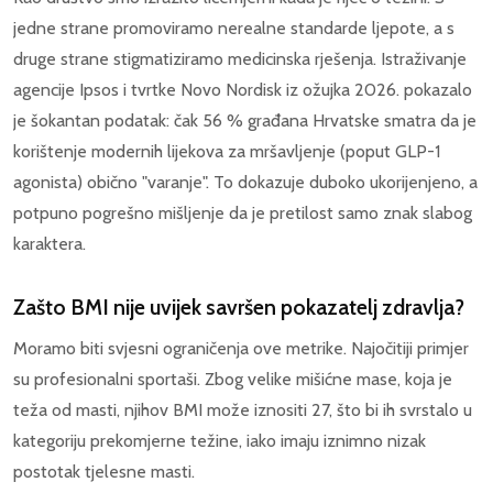
jedne strane promoviramo nerealne standarde ljepote, a s
druge strane stigmatiziramo medicinska rješenja. Istraživanje
agencije Ipsos i tvrtke Novo Nordisk iz ožujka 2026. pokazalo
je šokantan podatak: čak 56 % građana Hrvatske smatra da je
korištenje modernih lijekova za mršavljenje (poput GLP-1
agonista) obično "varanje". To dokazuje duboko ukorijenjeno, a
potpuno pogrešno mišljenje da je pretilost samo znak slabog
karaktera.
Zašto BMI nije uvijek savršen pokazatelj zdravlja?
Moramo biti svjesni ograničenja ove metrike. Najočitiji primjer
su profesionalni sportaši. Zbog velike mišićne mase, koja je
teža od masti, njihov BMI može iznositi 27, što bi ih svrstalo u
kategoriju prekomjerne težine, iako imaju iznimno nizak
postotak tjelesne masti.