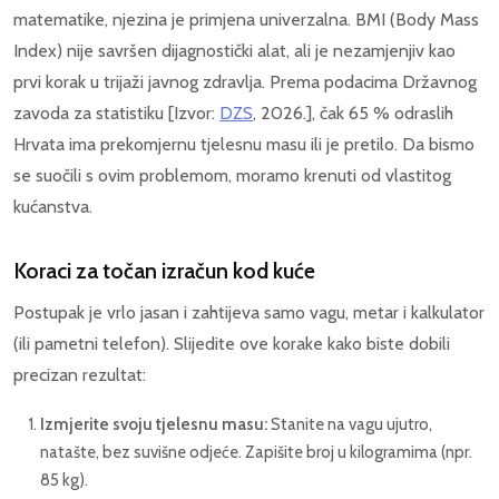
matematike, njezina je primjena univerzalna. BMI (Body Mass
Index) nije savršen dijagnostički alat, ali je nezamjenjiv kao
prvi korak u trijaži javnog zdravlja. Prema podacima Državnog
zavoda za statistiku [Izvor:
DZS
, 2026.], čak 65 % odraslih
Hrvata ima prekomjernu tjelesnu masu ili je pretilo. Da bismo
se suočili s ovim problemom, moramo krenuti od vlastitog
kućanstva.
Koraci za točan izračun kod kuće
Postupak je vrlo jasan i zahtijeva samo vagu, metar i kalkulator
(ili pametni telefon). Slijedite ove korake kako biste dobili
precizan rezultat:
Izmjerite svoju tjelesnu masu:
Stanite na vagu ujutro,
natašte, bez suvišne odjeće. Zapišite broj u kilogramima (npr.
85 kg).