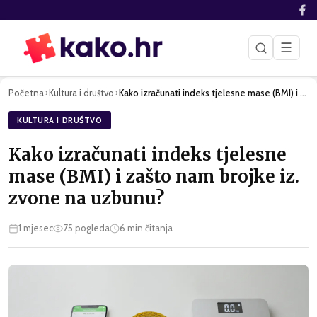
☰
Početna
Kultura i društvo
Kako izračunati indeks tjelesne mase (BMI) i zašto nam brojk…
›
›
KULTURA I DRUŠTVO
Kako izračunati indeks tjelesne
mase (BMI) i zašto nam brojke iz.
zvone na uzbunu?
1 mjesec
75
pogleda
6
min čitanja