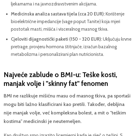
ljekarnama i na javnozdravstvenim akcijama.
Medicinska analiza sastava tijela (cca 20 EUR):
Korištenje
bioelektrične impedancije (vage poput Tanite) koja mjeri
postotak masti, mišića i visceralnog masnog tkiva.
Cjeloviti dijagnostički paketi (150 - 320 EUR):
Uključuju krvne
pretrage, provjeru hormona štitnjače, izračun bazalnog
metabolizma i personalizirani plan nutricionista.
Najveće zablude o BMI-u: Teške kosti,
manjak volje i "skinny fat" fenomen
BMI ne razlikuje mišićnu masu od masnog tkiva, pa sportaši
mogu biti lažno klasificirani kao pretili. Također, debljina
nije manjak volje, već kompleksna bolest, a mit o "teškim
kostima" medicinski je neutemeljen.
Kao društvo smo izrazito licemjerni kada je riječ o težini. S