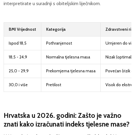
interpretirate u suradnji s obiteljskim liječnikom.
BMI Vrijednost
Kategorija
Zdravstveni rizi
Ispod 18,5
Pothranjenost
Umjeren do viso
18,5 - 24,9
Normalna tjelesna masa
Nizak (optimalno
25,0 - 29,9
Prekomjerna tjelesna masa
Povećan (rizik od
30,0 i više
Pretilost
Visok do ekstrem
Hrvatska u 2026. godini: Zašto je važno
znati kako izračunati indeks tjelesne mase?