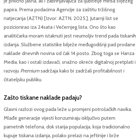
je prilično jasna, ali i zabrinjavajuća za ljubitelje mirisa svježeg
papira. Prema podacima Agencije za zaštitu tržišnog
natjecanja (AZTN) [Izvor: AZTN, 2025.], Jutarnji list se
pozicionirao iza 24sata i Večernjeg lista. Ono što kao
analitičarka moram istaknuti jest neumoljiv trend pada tiskanih
izdanja. Službene statistike bilježe međugodišnji pad prodane
naklade dnevnih novina od čak 14 posto. Zbog toga se Hanza
Media, kao i ostali izdavači, snažno okreće digitalnoj pretplati i
razvoju
Premium
sadržaja kako bi zadržali profitabilnost i
čitateljsku publiku.
Zašto tiskane naklade padaju?
Glavni razlozi ovog pada leže u promjeni potrošačkih navika.
Mlađe generacije vijesti konzumiraju isključivo putem
pametnih telefona, dok starija populacija, koja tradicionalno
kupuje tiskana izdanja, polako prelazi na jeftinije i brže