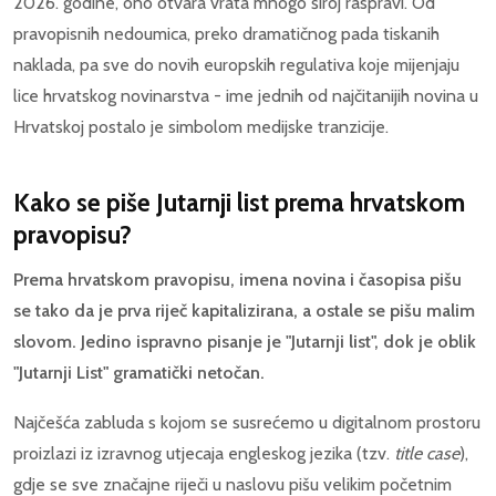
2026. godine, ono otvara vrata mnogo široj raspravi. Od
pravopisnih nedoumica, preko dramatičnog pada tiskanih
naklada, pa sve do novih europskih regulativa koje mijenjaju
lice hrvatskog novinarstva - ime jednih od najčitanijih novina u
Hrvatskoj postalo je simbolom medijske tranzicije.
Kako se piše Jutarnji list prema hrvatskom
pravopisu?
Prema hrvatskom pravopisu, imena novina i časopisa pišu
se tako da je prva riječ kapitalizirana, a ostale se pišu malim
slovom. Jedino ispravno pisanje je "Jutarnji list", dok je oblik
"Jutarnji List" gramatički netočan.
Najčešća zabluda s kojom se susrećemo u digitalnom prostoru
proizlazi iz izravnog utjecaja engleskog jezika (tzv.
title case
),
gdje se sve značajne riječi u naslovu pišu velikim početnim