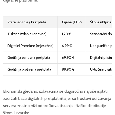
digitalne platforme.
Vrsta izdanja / Pretplata
Cijena (EUR)
Što je uključen
Tiskano izdanje (dnevno)
1,20 €
Standardni dnev
Digitalni Premium (mjesečno)
6,99 €
Neograničen pri
Godišnja osnovna pretplata
69,90 €
Digitalni pristup
Godišnja proširena pretplata
89,90 €
Uključuje digital
Ekonomski gledano, izdavačima se dugoročno najviše isplati
zadržati bazu digitalnih pretplatnika jer su troškovi održavanja
servera znatno niži od troškova tiskanja i fizičke distribucije
širom Hrvatske.