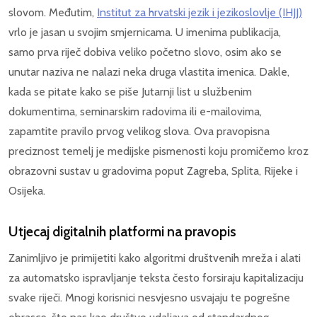
slovom. Međutim,
Institut za hrvatski jezik i jezikoslovlje (IHJJ)
vrlo je jasan u svojim smjernicama. U imenima publikacija,
samo prva riječ dobiva veliko početno slovo, osim ako se
unutar naziva ne nalazi neka druga vlastita imenica. Dakle,
kada se pitate kako se piše Jutarnji list u službenim
dokumentima, seminarskim radovima ili e-mailovima,
zapamtite pravilo prvog velikog slova. Ova pravopisna
preciznost temelj je medijske pismenosti koju promičemo kroz
obrazovni sustav u gradovima poput Zagreba, Splita, Rijeke i
Osijeka.
Utjecaj digitalnih platformi na pravopis
Zanimljivo je primijetiti kako algoritmi društvenih mreža i alati
za automatsko ispravljanje teksta često forsiraju kapitalizaciju
svake riječi. Mnogi korisnici nesvjesno usvajaju te pogrešne