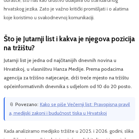
obrasce, što nas kao društvo udaljava od standardnog
hrvatskog jezika. Zato je važno kritički promišljati i o alatima
koje koristimo u svakodnevnoj komunikaciji.
Što je Jutarnji list i kakva je njegova pozicija
na tržištu?
Jutarnji list je jedna od najčitanijih dnevnih novina u
Hrvatskoj, u vlasništvu Hanza Medije. Prema podacima
agencija za tržišno natjecanje, drži treće mjesto na tržištu
općeinformativnih dnevnika s udjelom od 10 do 20 posto.
📎
Povezano:
Kako se piše Večernji list: Pravopisna pravil
a, medijski zakoni i budućnost tiska u Hrvatskoj
Kada analiziramo medijsko tržište u 2025. i 2026. godini, slika