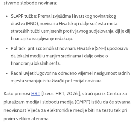
stvarne slobode novinara:
SLAPP tužbe:
Prema izvješćima Hrvatskog novinarskog
društva (HND), novinari u Hrvatskoj i dalje su česta meta
strateških tužbi usmjerenih protiv javnog sudjelovanja, čiji je cilj
financijsko iscrpljivanje redakcija.
Politički pritisci:
Sindikat novinara Hrvatske (SNH) upozorava
da lokalni mediji u manjim sredinama i dalje ovise o
financiranju lokalnih šerifa.
Radni uvjeti:
Ugovori na određeno vrijeme i nesigurnost radnih
mjesta smanjuju istraživački potencijal novinara.
Kako prenosi
HRT
[Izvor: HRT, 2026.], stručnjaci iz Centra za
pluralizam medija i slobodu medija (CMPF) ističu da će stvarna
neovisnost Vijeća za elektroničke medije biti na testu tek pri
prvim velikim aferama.