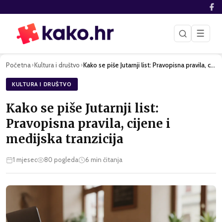
☰
Početna
Kultura i društvo
Kako se piše Jutarnji list: Pravopisna pravila, cijene i med…
›
›
KULTURA I DRUŠTVO
Kako se piše Jutarnji list:
Pravopisna pravila, cijene i
medijska tranzicija
1 mjesec
80
pogleda
6
min čitanja