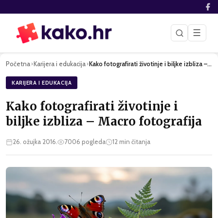
☰
Početna
Karijera i edukacija
Kako fotografirati životinje i biljke izbliza – Macro fotogr…
›
›
KARIJERA I EDUKACIJA
Kako fotografirati životinje i
biljke izbliza – Macro fotografija
26. ožujka 2016.
7006
pogleda
12
min čitanja