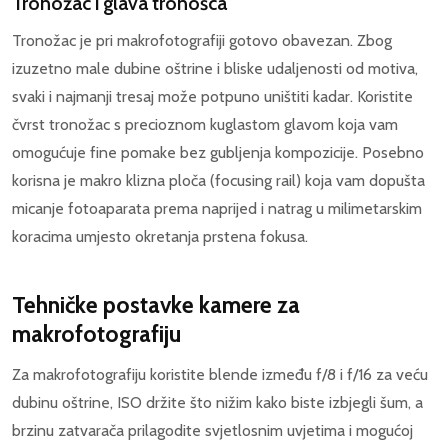
Tronožac i glava tronošca
Tronožac je pri makrofotografiji gotovo obavezan. Zbog
izuzetno male dubine oštrine i bliske udaljenosti od motiva,
svaki i najmanji tresaj može potpuno uništiti kadar. Koristite
čvrst tronožac s precioznom kuglastom glavom koja vam
omogućuje fine pomake bez gubljenja kompozicije. Posebno
korisna je makro klizna ploča (focusing rail) koja vam dopušta
micanje fotoaparata prema naprijed i natrag u milimetarskim
koracima umjesto okretanja prstena fokusa.
Tehničke postavke kamere za
makrofotografiju
Za makrofotografiju koristite blende između f/8 i f/16 za veću
dubinu oštrine, ISO držite što nižim kako biste izbjegli šum, a
brzinu zatvarača prilagodite svjetlosnim uvjetima i mogućoj