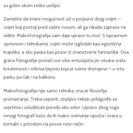
su golim okom teško uočljivi.
Zamislite da imate mogućnost ući u potpuno drugi svijet —
svijet koji postoji pred vašim nosom, ali ga nikada zapravo ne
vidite. Makrofotografija vam daje upravo tu moć. S ispravnom
opremom i tehnikama, cvijet može izgledati kao egzotična
krajolika, a oko pauka kao prizor iz znanstvene fantastike. Ova
grana fotografije privlači sve više entuzijasta jer otvara vrata
kreativnosti i otkriva ljepotu koja je svima dostupna — u vrtu,
parku, pa čak i na balkonu.
Makrofotografija nije samo tehnika, ona je filozofija
promatranja. Treba usporiti, strpljivo čekati, prilagoditi se
uvjetima i osluškivati prirodu oko sebe. Upravo zbog toga
mnogi fotografi kažu da ih makro snimanje opušta i vraća u
kontakt s prirodom na posve novi način.