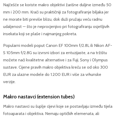
Najčešće se koriste makro objektivi žarišne duljine između 50
mm i 200 mm. Kraći su praktičniji za fotografiranje biljaka jer
ne morate biti previše blizu, dok duži pružaju veću radnu
udaljenost — što je neprocjenjivo pri fotografiranju osjetljivih
insekata koji se plaše i najmanjeg pokreta.
Popularni modeli poput Canon EF 100mm f/2.8L ili Nikon AF-
S 105mm f/2.8G su izvrsni izbori za entuzijaste, a na tržištu
možete naći kvalitetne alternative i za Fuji, Sony i Olympus
sustave. Cijene pravih makro objektiva kreću se od oko 300
EUR za ulazne modele do 1.200 EUR i više za vrhunske
verzije.
Makro nastavci (extension tubes)
Makro nastavci su šuplje cijevi koje se postavljaju između tijela
fotoaparata i objektiva. Nemaju optičkih elemenata, ali