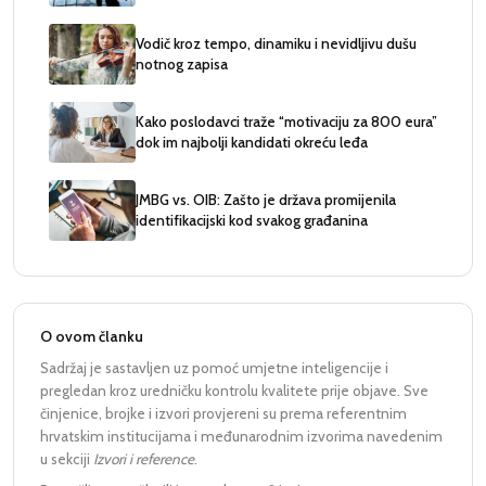
Vodič kroz tempo, dinamiku i nevidljivu dušu
notnog zapisa
Kako poslodavci traže “motivaciju za 800 eura”
dok im najbolji kandidati okreću leđa
JMBG vs. OIB: Zašto je država promijenila
identifikacijski kod svakog građanina
O ovom članku
Sadržaj je sastavljen uz pomoć umjetne inteligencije i
pregledan kroz uredničku kontrolu kvalitete prije objave. Sve
činjenice, brojke i izvori provjereni su prema referentnim
hrvatskim institucijama i međunarodnim izvorima navedenim
u sekciji
Izvori i reference
.