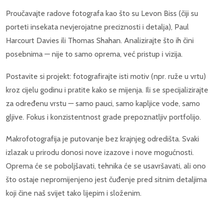
Proučavajte radove fotografa kao što su Levon Biss (čiji su
porteti insekata nevjerojatne preciznosti i detalja), Paul
Harcourt Davies ili Thomas Shahan. Analizirajte što ih čini
posebnima — nije to samo oprema, već pristup i vizija.
Postavite si projekt: fotografirajte isti motiv (npr. ruže u vrtu)
kroz cijelu godinu i pratite kako se mijenja. Ili se specijalizirajte
za određenu vrstu — samo pauci, samo kapljice vode, samo
gljive. Fokus i konzistentnost grade prepoznatljiv portfolijo.
Makrofotografija je putovanje bez krajnjeg odredišta. Svaki
izlazak u prirodu donosi nove izazove i nove mogućnosti.
Oprema će se poboljšavati, tehnika će se usavršavati, ali ono
što ostaje nepromijenjeno jest čuđenje pred sitnim detaljima
koji čine naš svijet tako lijepim i složenim.