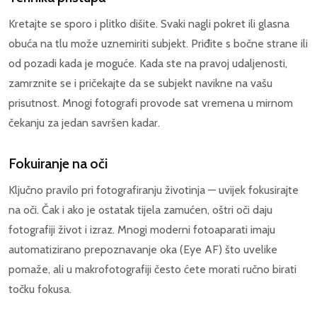
Kretajte se sporo i plitko dišite. Svaki nagli pokret ili glasna
obuća na tlu može uznemiriti subjekt. Priđite s bočne strane ili
od pozadi kada je moguće. Kada ste na pravoj udaljenosti,
zamrznite se i pričekajte da se subjekt navikne na vašu
prisutnost. Mnogi fotografi provode sat vremena u mirnom
čekanju za jedan savršen kadar.
Fokuiranje na oči
Ključno pravilo pri fotografiranju životinja — uvijek fokusirajte
na oči. Čak i ako je ostatak tijela zamućen, oštri oči daju
fotografiji život i izraz. Mnogi moderni fotoaparati imaju
automatizirano prepoznavanje oka (Eye AF) što uvelike
pomaže, ali u makrofotografiji često ćete morati ručno birati
točku fokusa.