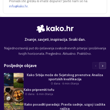
Pronašli ste grešku ili imate dopune? Javite nam se na
info@kako.hr
.
Znanje, savjeti, inspiracija. Svaki dan.
Najjednostavniji put do rješavanja svakodnevnih pitanja i proširivanja
tvojih horizonata. Pregledno. Aktualno. Praktično.
‹
›
Posljednje objave
Kako Srbija može do Svjetskog prvenstva: Analiza
sportskih kvalifikacija
0 dana
· 6 min čitanja
Kako pripremiti tofu
0 dana
· 6 min čitanja
Kako posaditi paradajz: Pravila sadnje, uzgoj i zaštita
rajčica