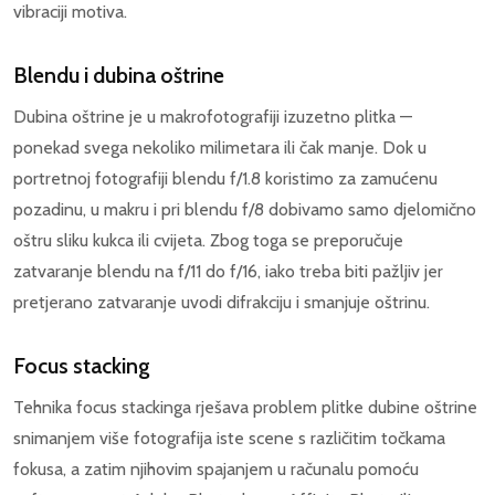
vibraciji motiva.
Blendu i dubina oštrine
Dubina oštrine je u makrofotografiji izuzetno plitka —
ponekad svega nekoliko milimetara ili čak manje. Dok u
portretnoj fotografiji blendu f/1.8 koristimo za zamućenu
pozadinu, u makru i pri blendu f/8 dobivamo samo djelomično
oštru sliku kukca ili cvijeta. Zbog toga se preporučuje
zatvaranje blendu na f/11 do f/16, iako treba biti pažljiv jer
pretjerano zatvaranje uvodi difrakciju i smanjuje oštrinu.
Focus stacking
Tehnika focus stackinga rješava problem plitke dubine oštrine
snimanjem više fotografija iste scene s različitim točkama
fokusa, a zatim njihovim spajanjem u računalu pomoću