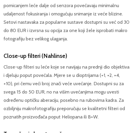
pomicanjem leće dalje od senzora povećavaju minimalnu
udaljenost fokusiranja i omogućuju snimanje iz veće blizine.
Setovi nastavaka za popularne sustave dostupni su već od 30
do 80 EUR i izvrsna su opcija za one koji žele isprobati makro
fotografiju bez velikog ulaganja.
Close-up filteri (Nahlinse)
Close-up filteri su leće koje se navijaju na prednji dio objektiva
i djeluju poput povećala. Mjere se u dioptrijama (+1, +2, +4,
+10), pri čemu veći broj znači veće uvećanje. Dostupni su za
svega 15 do 50 EUR, no na višim uvećanjima mogu uvesti
određenu optičku aberaciju, posebno na rubovima kadra. Za
ozbiljniju makrofotografiju preporučuju se kvalitetni filteri od
poznatih proizvođača poput Heliopana ili B+W.