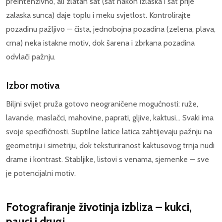
preintenzivno, ali zlatan sat (sat nakon izlaska i sat prije
zalaska sunca) daje toplu i meku svjetlost. Kontrolirajte
pozadinu pažljivo — čista, jednobojna pozadina (zelena, plava,
crna) neka istakne motiv, dok šarena i zbrkana pozadina
odvlači pažnju.
Izbor motiva
Biljni svijet pruža gotovo neograničene mogućnosti: ruže,
lavande, maslačci, mahovine, paprati, gljive, kaktusi... Svaki ima
svoje specifičnosti. Suptilne latice latica zahtijevaju pažnju na
geometriju i simetriju, dok teksturiranost kaktusovog trnja nudi
drame i kontrast. Stabljike, listovi s venama, sjemenke — sve
je potencijalni motiv.
Fotografiranje životinja izbliza – kukci,
pauci i drugi