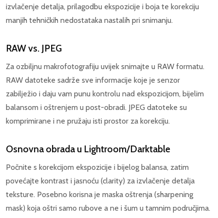
izvlačenje detalja, prilagodbu ekspozicije i boja te korekciju
manjih tehničkih nedostataka nastalih pri snimanju.
RAW vs. JPEG
Za ozbiljnu makrofotografiju uvijek snimajte u RAW formatu.
RAW datoteke sadrže sve informacije koje je senzor
zabilježio i daju vam punu kontrolu nad ekspozicijom, bijelim
balansom i oštrenjem u post-obradi. JPEG datoteke su
komprimirane i ne pružaju isti prostor za korekciju.
Osnovna obrada u Lightroom/Darktable
Počnite s korekcijom ekspozicije i bijelog balansa, zatim
povećajte kontrast i jasnoću (clarity) za izvlačenje detalja
teksture. Posebno korisna je maska oštrenja (sharpening
mask) koja oštri samo rubove a ne i šum u tamnim područjima.