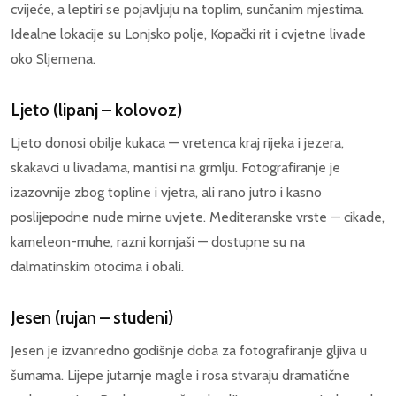
cvijeće, a leptiri se pojavljuju na toplim, sunčanim mjestima.
Idealne lokacije su Lonjsko polje, Kopački rit i cvjetne livade
oko Sljemena.
Ljeto (lipanj – kolovoz)
Ljeto donosi obilje kukaca — vretenca kraj rijeka i jezera,
skakavci u livadama, mantisi na grmlju. Fotografiranje je
izazovnije zbog topline i vjetra, ali rano jutro i kasno
poslijepodne nude mirne uvjete. Mediteranske vrste — cikade,
kameleon-muhe, razni kornjaši — dostupne su na
dalmatinskim otocima i obali.
Jesen (rujan – studeni)
Jesen je izvanredno godišnje doba za fotografiranje gljiva u
šumama. Lijepe jutarnje magle i rosa stvaraju dramatične