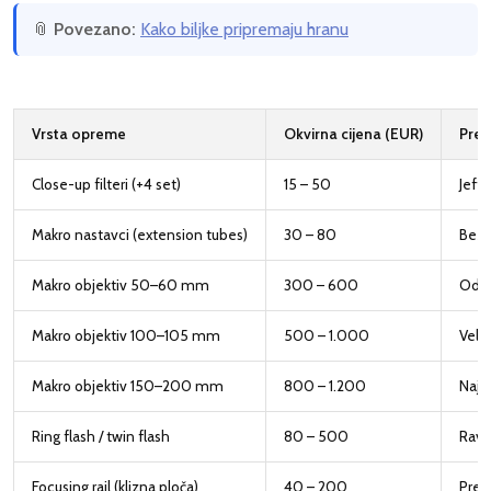
📎
Povezano:
Kako biljke pripremaju hranu
Vrsta opreme
Okvirna cijena (EUR)
Pred
Close-up filteri (+4 set)
15 – 50
Jeft
Makro nastavci (extension tubes)
30 – 80
Bez o
Makro objektiv 50–60 mm
300 – 600
Odlič
Makro objektiv 100–105 mm
500 – 1.000
Velik
Makro objektiv 150–200 mm
800 – 1.200
Najv
Ring flash / twin flash
80 – 500
Ravn
Focusing rail (klizna ploča)
40 – 200
Prec