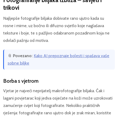
Fotografiranje biljaka izbliza – savjeti i
trikovi
Najljepše fotografije biljaka dobivate rano ujutro kada su
rosne i mirne, uz bočno ili difuzno svjetlo koje naglašava
teksture i boje, te s pažljivo odabranom pozadinom koja ne
odvlači pažnju od motiva.
📎
Povezano:
Kako AI prepoznaje bolesti i spašava vaše
sobne biljke
Borba s vjetrom
Vjetar je najveći neprijatelj makrofotografije biljaka. Čak i
lagani povjetarac koji jedva osjećate na koži može uzrokovati
zamućenje cvijet koji fotografirate. Nekoliko praktičnih
rješenja: fotografirajte rano ujutro dok je zrak miran, koristite