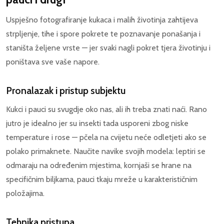
Uspješno fotografiranje kukaca i malih životinja zahtijeva
strpljenje, tihe i spore pokrete te poznavanje ponašanja i
staništa željene vrste — jer svaki nagli pokret tjera životinju i
poništava sve vaše napore.
Pronalazak i pristup subjektu
Kukci i pauci su svugdje oko nas, ali ih treba znati naći. Rano
jutro je idealno jer su insekti tada usporeni zbog niske
temperature i rose — pčela na cvijetu neće odletjeti ako se
polako primaknete. Naučite navike svojih modela: leptiri se
odmaraju na određenim mjestima, kornjaši se hrane na
specifičnim biljkama, pauci tkaju mreže u karakterističnim
položajima.
Tehnika pristupa