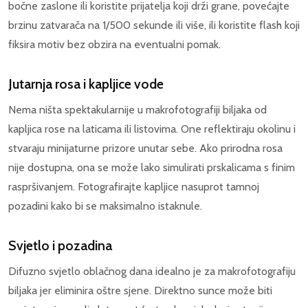
bočne zaslone ili koristite prijatelja koji drži grane, povećajte
brzinu zatvarača na 1/500 sekunde ili više, ili koristite flash koji
fiksira motiv bez obzira na eventualni pomak.
Jutarnja rosa i kapljice vode
Nema ništa spektakularnije u makrofotografiji biljaka od
kapljica rose na laticama ili listovima. One reflektiraju okolinu i
stvaraju minijaturne prizore unutar sebe. Ako prirodna rosa
nije dostupna, ona se može lako simulirati prskalicama s finim
raspršivanjem. Fotografirajte kapljice nasuprot tamnoj
pozadini kako bi se maksimalno istaknule.
Svjetlo i pozadina
Difuzno svjetlo oblačnog dana idealno je za makrofotografiju
biljaka jer eliminira oštre sjene. Direktno sunce može biti