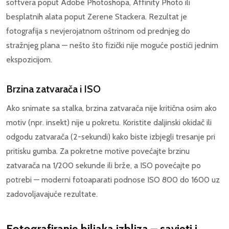
softvera poput Adobe Photoshopa, Affinity Photo ili
besplatnih alata poput Zerene Stackera. Rezultat je
fotografija s nevjerojatnom oštrinom od prednjeg do
stražnjeg plana — nešto što fizički nije moguće postići jednim
ekspozicijom.
Brzina zatvarača i ISO
Ako snimate sa stalka, brzina zatvarača nije kritična osim ako
motiv (npr. insekt) nije u pokretu. Koristite daljinski okidač ili
odgodu zatvarača (2-sekundi) kako biste izbjegli tresanje pri
pritisku gumba. Za pokretne motive povećajte brzinu
zatvarača na 1/200 sekunde ili brže, a ISO povećajte po
potrebi — moderni fotoaparati podnose ISO 800 do 1600 uz
zadovoljavajuće rezultate.