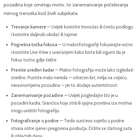
pozadina koje ometaju motiv, te zanemarivanje pričekivanja
mirnog trenutka kod živih subjekata.
Tresanje kamere
— Uvijek koristite tronožac ili čvrstu podlogu
i koristite daljinski okidač ili tajmer.
Pogrešna točka fokusa
— U makrofotografiji fokusirajte ručno
i koristite Live View s uvećanjem kako biste bili sigurni da je
fokus točno gdje želite.
Previše uređen kadar
— Makro fotografija može lako izgledati
sterilno. Pustite malo nereda — oštećen list, mrlja na cvijeću,
neravnomjerna pozadina — jer to dodaje autentičnost.
Zanemarivanje pozadine
— Uvijek pogledajte što je u
pozadini kadra. Grančica koja strši ili sjajna površina iza motiva
mogu uništiti fotografiju.
Fotografiranje u podne
— Tvrdo sunčevo svjetlo u podne
stvara oštre sjene i pregorena područja. Držite se zlatnog sata
ili oblačnih dana.