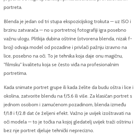
portreta.
Blenda je jedan od tri stupa ekspozicijskog trokuta — uz ISO i
brzinu zatvarača — no u portretnoj fotografiji igra posebno
važnu ulogu. Plitkija dubina oštrine (otvorena blenda, nizak f-
broj) odvaja model od pozadine i privlači pažnju izravno na
lice, posebno na oči. To je tehnika koja daje onu magičnu,
"filmsku" kvalitetu koja se često viđa na profesionalnim
portretima.
Kada snimate portret grupe ili kada želite da budu oštra i lice i
okolina, zatvorite blendu na f/5.6 ili više. Za klasičan portret s
jednom osobom i zamućenom pozadinom, blenda između
f/1.8 i f/2.8 dat će željeni efekt. Važno je uvijek izoštravati na
oči modela — to je točka na kojoj gledatelj uvijek traži oštrinu i
bez nje portret djeluje tehnički neprecizno.