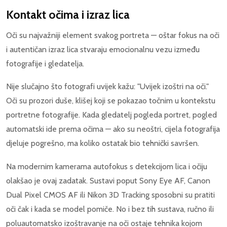
Kontakt očima i izraz lica
Oči su najvažniji element svakog portreta — oštar fokus na oči
i autentičan izraz lica stvaraju emocionalnu vezu između
fotografije i gledatelja.
Nije slučajno što fotografi uvijek kažu: "Uvijek izoštri na oči."
Oči su prozori duše, klišej koji se pokazao točnim u kontekstu
portretne fotografije. Kada gledatelj pogleda portret, pogled
automatski ide prema očima — ako su neoštri, cijela fotografija
djeluje pogrešno, ma koliko ostatak bio tehnički savršen.
Na modernim kamerama autofokus s detekcijom lica i očiju
olakšao je ovaj zadatak. Sustavi poput Sony Eye AF, Canon
Dual Pixel CMOS AF ili Nikon 3D Tracking sposobni su pratiti
oči čak i kada se model pomiče. No i bez tih sustava, ručno ili
poluautomatsko izoštravanje na oči ostaje tehnika kojom