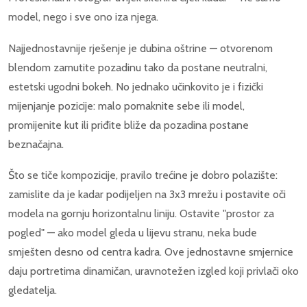
model, nego i sve ono iza njega.
Najjednostavnije rješenje je dubina oštrine — otvorenom
blendom zamutite pozadinu tako da postane neutralni,
estetski ugodni bokeh. No jednako učinkovito je i fizički
mijenjanje pozicije: malo pomaknite sebe ili model,
promijenite kut ili priđite bliže da pozadina postane
beznačajna.
Što se tiče kompozicije, pravilo trećine je dobro polazište:
zamislite da je kadar podijeljen na 3x3 mrežu i postavite oči
modela na gornju horizontalnu liniju. Ostavite "prostor za
pogled" — ako model gleda u lijevu stranu, neka bude
smješten desno od centra kadra. Ove jednostavne smjernice
daju portretima dinamičan, uravnotežen izgled koji privlači oko
gledatelja.