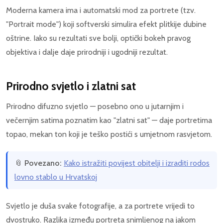
Moderna kamera ima i automatski mod za portrete (tzv.
"Portrait mode") koji softverski simulira efekt plitkije dubine
oštrine. Iako su rezultati sve bolji, optički bokeh pravog
objektiva i dalje daje prirodniji i ugodniji rezultat.
Prirodno svjetlo i zlatni sat
Prirodno difuzno svjetlo — posebno ono u jutarnjim i
večernjim satima poznatim kao "zlatni sat" — daje portretima
topao, mekan ton koji je teško postići s umjetnom rasvjetom.
📎
Povezano:
Kako istražiti povijest obitelji i izraditi rodos
lovno stablo u Hrvatskoj
Svjetlo je duša svake fotografije, a za portrete vrijedi to
dvostruko. Razlika između portreta snimljenog na jakom