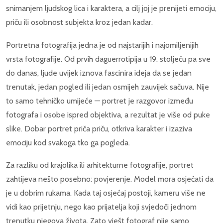
snimanjem ljudskog lica i karaktera, a cilj joj je prenijeti emociju,
priču ili osobnost subjekta kroz jedan kadar.
Portretna fotografija jedna je od najstarijih i najomiljenijih
vrsta fotografije. Od prvih daguerrotipija u 19. stoljeću pa sve
do danas, ljude uvijek iznova fascinira ideja da se jedan
trenutak, jedan pogled ili jedan osmijeh zauvijek sačuva. Nije
to samo tehničko umijeće — portret je razgovor između
fotografa i osobe ispred objektiva, a rezultat je više od puke
slike. Dobar portret priča priču, otkriva karakter i izaziva
emociju kod svakoga tko ga pogleda.
Za razliku od krajolika ili arhitekturne fotografije, portret
zahtijeva nešto posebno: povjerenje. Model mora osjećati da
je u dobrim rukama. Kada taj osjećaj postoji, kameru više ne
vidi kao prijetnju, nego kao prijatelja koji svjedoči jednom
trenutku njegova života. Zato vješt fotograf nije samo