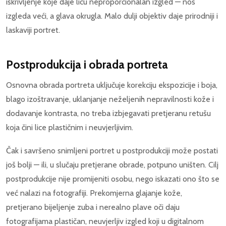
iskrivljenje koje daje licu neproporcionalan izgled — nos
izgleda veći, a glava okrugla. Malo dulji objektiv daje prirodniji i
laskaviji portret.
Postprodukcija i obrada portreta
Osnovna obrada portreta uključuje korekciju ekspozicije i boja,
blago izoštravanje, uklanjanje neželjenih nepravilnosti kože i
dodavanje kontrasta, no treba izbjegavati pretjeranu retušu
koja čini lice plastičnim i neuvjerljivim.
Čak i savršeno snimljeni portret u postprodukciji može postati
još bolji — ili, u slučaju pretjerane obrade, potpuno uništen. Cilj
postprodukcije nije promijeniti osobu, nego iskazati ono što se
već nalazi na fotografiji. Prekomjerna glajanje kože,
pretjerano bijeljenje zuba i nerealno plave oči daju
fotografijama plastičan, neuvjerljiv izgled koji u digitalnom