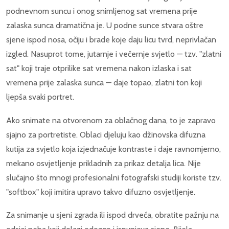
podnevnom suncu i onog snimljenog sat vremena prije
zalaska sunca dramatična je. U podne sunce stvara oštre
sjene ispod nosa, očiju i brade koje daju licu tvrd, neprivlačan
izgled. Nasuprot tome, jutarnje i večernje svjetlo — tzv. "zlatni
sat" koji traje otprilike sat vremena nakon izlaska i sat
vremena prije zalaska sunca — daje topao, zlatni ton koji
ljepša svaki portret.
Ako snimate na otvorenom za oblačnog dana, to je zapravo
sjajno za portretiste. Oblaci djeluju kao džinovska difuzna
kutija za svjetlo koja izjednačuje kontraste i daje ravnomjerno,
mekano osvjetljenje prikladnih za prikaz detalja lica. Nije
slučajno što mnogi profesionalni fotografski studiji koriste tzv.
"softbox" koji imitira upravo takvo difuzno osvjetljenje.
Za snimanje u sjeni zgrada ili ispod drveća, obratite pažnju na