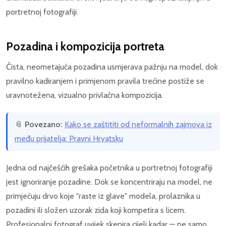
portretnoj fotografiji.
Pozadina i kompozicija portreta
Čista, neometajuća pozadina usmjerava pažnju na model, dok
pravilno kadiranjem i primjenom pravila trećine postiže se
uravnotežena, vizualno privlačna kompozicija.
📎
Povezano:
Kako se zaštititi od neformalnih zajmova iz
među prijatelja: Pravni Hrvatsku
Jedna od najčešćih grešaka početnika u portretnoj fotografiji
jest ignoriranje pozadine. Dok se koncentriraju na model, ne
primjećuju drvo koje "raste iz glave" modela, prolaznika u
pozadini ili složen uzorak zida koji kompetira s licem.
Profesionalni fotograf uvijek skenira cijeli kadar — ne samo