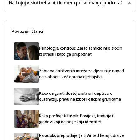
+
Na kojoj visini treba biti kamera pri snimanju portreta?
Povezani članci
Psihologija kontrole: Zašto femicid nije zločin
iz strasti i kako ga prepoznati
Zabrana društvenih mreža za djecu nije napad
na slobodu, već obrana djetinjstva
Kako osigurati dostojanstven kraj: Sve o
eutanaziji, pravu na izbor i etičkim granicama
Kako preživjeti fašnik: Povijest, tradicija i
gradovi koji najbolje kriju identitet
Paradoks preprodaje: Je li Vinted heroj održive