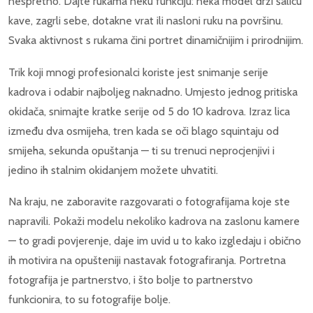
nespretno. Dajte rukama neku funkciju: neka model drži šalicu
kave, zagrli sebe, dotakne vrat ili nasloni ruku na površinu.
Svaka aktivnost s rukama čini portret dinamičnijim i prirodnijim.
Trik koji mnogi profesionalci koriste jest snimanje serije
kadrova i odabir najboljeg naknadno. Umjesto jednog pritiska
okidača, snimajte kratke serije od 5 do 10 kadrova. Izraz lica
između dva osmijeha, tren kada se oči blago squintaju od
smijeha, sekunda opuštanja — ti su trenuci neprocjenjivi i
jedino ih stalnim okidanjem možete uhvatiti.
Na kraju, ne zaboravite razgovarati o fotografijama koje ste
napravili. Pokaži modelu nekoliko kadrova na zaslonu kamere
— to gradi povjerenje, daje im uvid u to kako izgledaju i obično
ih motivira na opušteniji nastavak fotografiranja. Portretna
fotografija je partnerstvo, i što bolje to partnerstvo
funkcionira, to su fotografije bolje.