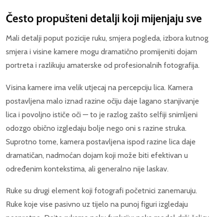
Često propušteni detalji koji mijenjaju sve
Mali detalji poput pozicije ruku, smjera pogleda, izbora kutnog
smjera i visine kamere mogu dramatično promijeniti dojam
portreta i razlikuju amaterske od profesionalnih fotografija.
Visina kamere ima velik utjecaj na percepciju lica. Kamera
postavljena malo iznad razine očiju daje lagano stanjivanje
lica i povoljno ističe oči — to je razlog zašto selfiji snimljeni
odozgo obično izgledaju bolje nego oni s razine struka.
Suprotno tome, kamera postavljena ispod razine lica daje
dramatičan, nadmoćan dojam koji može biti efektivan u
određenim kontekstima, ali generalno nije laskav.
Ruke su drugi element koji fotografi početnici zanemaruju.
Ruke koje vise pasivno uz tijelo na punoj figuri izgledaju