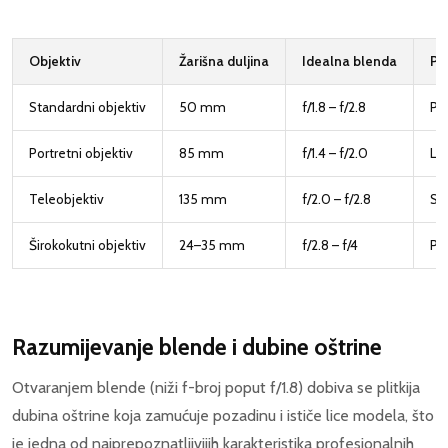
Objektiv
Žarišna duljina
Idealna blenda
Pr
Standardni objektiv
50 mm
f/1.8 – f/2.8
Pri
Portretni objektiv
85 mm
f/1.4 – f/2.0
Lij
Teleobjektiv
135 mm
f/2.0 – f/2.8
Sn
Širokokutni objektiv
24–35 mm
f/2.8 – f/4
Pri
Razumijevanje blende i dubine oštrine
Otvaranjem blende (niži f-broj poput f/1.8) dobiva se plitkija
dubina oštrine koja zamućuje pozadinu i ističe lice modela, što
je jedna od najprepoznatljivijih karakteristika profesionalnih