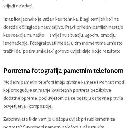
vrijedi ovladati.
Izraz lica jednako je važan kao tehnika. Blagi osmijeh koji ne
dostiže oči izgleda neuvjerljivo. Pravi, prirodni osmijeh nastaje
kao reakcija na nešto — smiješnu situaciju, ugodnu emociju,
iznenađenje. Fotografovati model u tim momentima umjesto
tražiti da "pozira smiješak" gotovo uvijek daje bolje rezultate.
Portretna fotografija pametnim telefonom
Moderni pametni telefoni imaju izvrsne kamere i Portrait mod
koji omogućuje snimanje kvalitetnih portreta bez ikakve
dodatne opreme, pod uvjetom da se poštuju osnovna pravila
osvjetljenja i kompozicije.
Zaboravljate li da vam je u džepu uvijek pri ruci kamera za
portrete? Suvremeni pametni telefoni s višestrukim