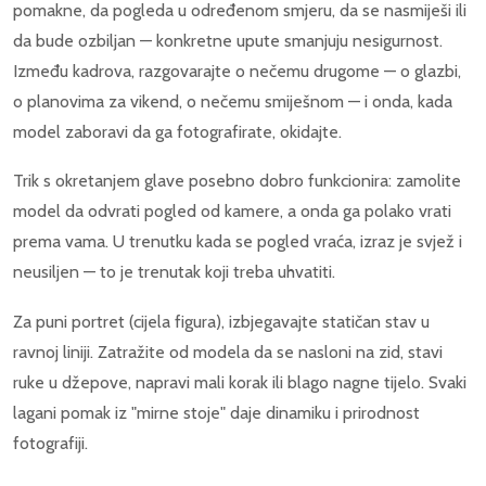
pomakne, da pogleda u određenom smjeru, da se nasmiješi ili
da bude ozbiljan — konkretne upute smanjuju nesigurnost.
Između kadrova, razgovarajte o nečemu drugome — o glazbi,
o planovima za vikend, o nečemu smiješnom — i onda, kada
model zaboravi da ga fotografirate, okidajte.
Trik s okretanjem glave posebno dobro funkcionira: zamolite
model da odvrati pogled od kamere, a onda ga polako vrati
prema vama. U trenutku kada se pogled vraća, izraz je svjež i
neusiljen — to je trenutak koji treba uhvatiti.
Za puni portret (cijela figura), izbjegavajte statičan stav u
ravnoj liniji. Zatražite od modela da se nasloni na zid, stavi
ruke u džepove, napravi mali korak ili blago nagne tijelo. Svaki
lagani pomak iz "mirne stoje" daje dinamiku i prirodnost
fotografiji.