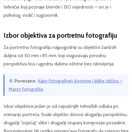
tehničar koji poznaje blende i ISO vrijednosti — on je i
psiholog, vodič i sugovornik.
Izbor objektiva za portretnu fotografiju
Za portretnu fotografiju najpogodniji su objektivi žarišnih
duljina od 50 mm i 85 mm, koji osiguravaju prirodnu
perspektivu lica i ugodnu dubinu oštrine bez iskrivljenja.
📎
Povezano:
Kako fotografirati životinje i biljke izbliza –
Macro fotografija
Izbor objektiva jedan je od najvažnijih tehničkih odluka pri
snimanju portreta. Svaki objektiv donosi drugačiju perspektivu,
drugačiji "osjećaj" slike i drugačiji stupanj kompresije pozadine.
Razumijevanje tih razlika omogućava fotografu da svjesno bira