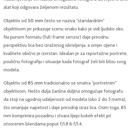
alat koji odgovara željenom rezultatu.
Objektiv od
50 mm
često se naziva "standardnim"
objektivom jer prikazuje scenu onako kako je vidi ljudsko oko.
Na punom formatu (full-frame senzor) daje prirodnu
perspektivu lica bez izraženog iskrivljenja, a omjer cijene i
kvalitete obično je izvrstan. Idealan je za reportažne portrete,
pouličnu fotografiju i situacije kada fotograf želi biti blizu svog
modela.
Objektiv od
85 mm
tradicionalno se smatra "portretnim"
objektivom. Nešto dulja žarišna duljina omogućuje fotografu
da stoji na ugodnoj udaljenosti od modela (oko 2 do 3 metra),
što smanjuje napetost i daje prirodniji izraz lica. Osim toga, 85
mm komprimira pozadinu i stvara lijepi bokeh efekt pri
otvorenim blendama poput f/1.8 ili f/1.4.