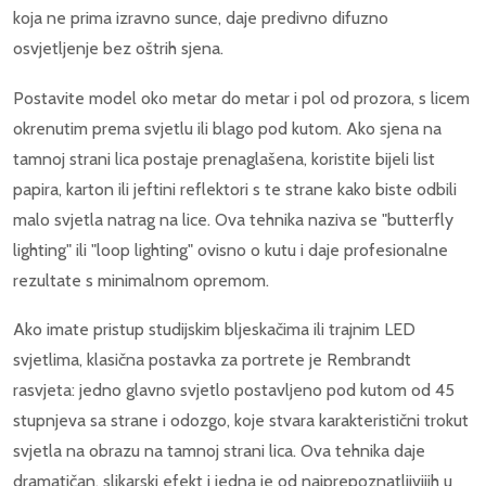
koja ne prima izravno sunce, daje predivno difuzno
osvjetljenje bez oštrih sjena.
Postavite model oko metar do metar i pol od prozora, s licem
okrenutim prema svjetlu ili blago pod kutom. Ako sjena na
tamnoj strani lica postaje prenaglašena, koristite bijeli list
papira, karton ili jeftini reflektori s te strane kako biste odbili
malo svjetla natrag na lice. Ova tehnika naziva se "butterfly
lighting" ili "loop lighting" ovisno o kutu i daje profesionalne
rezultate s minimalnom opremom.
Ako imate pristup studijskim bljeskačima ili trajnim LED
svjetlima, klasična postavka za portrete je Rembrandt
rasvjeta: jedno glavno svjetlo postavljeno pod kutom od 45
stupnjeva sa strane i odozgo, koje stvara karakteristični trokut
svjetla na obrazu na tamnoj strani lica. Ova tehnika daje
dramatičan, slikarski efekt i jedna je od najprepoznatljivijih u