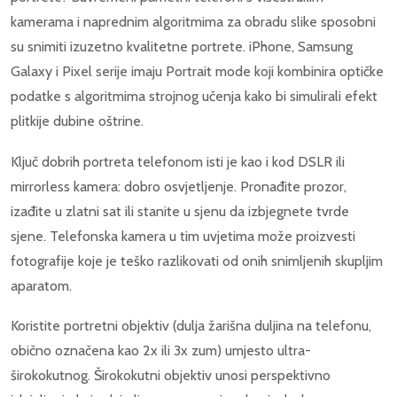
kamerama i naprednim algoritmima za obradu slike sposobni
su snimiti izuzetno kvalitetne portrete. iPhone, Samsung
Galaxy i Pixel serije imaju Portrait mode koji kombinira optičke
podatke s algoritmima strojnog učenja kako bi simulirali efekt
plitkije dubine oštrine.
Ključ dobrih portreta telefonom isti je kao i kod DSLR ili
mirrorless kamera: dobro osvjetljenje. Pronađite prozor,
izađite u zlatni sat ili stanite u sjenu da izbjegnete tvrde
sjene. Telefonska kamera u tim uvjetima može proizvesti
fotografije koje je teško razlikovati od onih snimljenih skupljim
aparatom.
Koristite portretni objektiv (dulja žarišna duljina na telefonu,
obično označena kao 2x ili 3x zum) umjesto ultra-
širokokutnog. Širokokutni objektiv unosi perspektivno