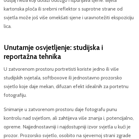
odsjaj neba koji dolazi odozgo i ispunjava sjene. Bijela
kartonska ploča ili srebrni reflektor s suprotne strane od
svjetla može još više omekšati sjene i uravnotežiti ekspoziciju
lica.
Unutarnje osvjetljenje: studijska i
reportažna tehnika
U zatvorenom prostoru portretisti koriste jedno ili više
studijskih svjetala, softboxove ili jednostavno prozorsko
svjetlo koje daje mekan, difuzan efekt idealnih za portetnu
fotografiju.
Snimanje u zatvorenom prostoru daje fotografu punu
kontrolu nad svjetlom, ali zahtijeva više znanja i, potencijalno,
opreme. Najjednostavniji i najdostupniji izvor svjetla u kući je
prozor. Prozorsko svjetlo, osobito na sjevernoj strani zgrade