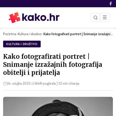
☰
Početna
Kultura i društvo
Kako fotografirati portret | Snimanje izražajnih fotografija…
›
›
KULTURA I DRUŠTVO
Kako fotografirati portret |
Snimanje izražajnih fotografija
obitelji i prijatelja
26. ožujka 2023.
1668
pogleda
12
min čitanja