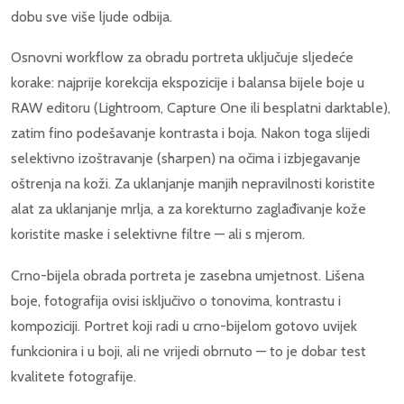
dobu sve više ljude odbija.
Osnovni workflow za obradu portreta uključuje sljedeće
korake: najprije korekcija ekspozicije i balansa bijele boje u
RAW editoru (Lightroom, Capture One ili besplatni darktable),
zatim fino podešavanje kontrasta i boja. Nakon toga slijedi
selektivno izoštravanje (sharpen) na očima i izbjegavanje
oštrenja na koži. Za uklanjanje manjih nepravilnosti koristite
alat za uklanjanje mrlja, a za korekturno zaglađivanje kože
koristite maske i selektivne filtre — ali s mjerom.
Crno-bijela obrada portreta je zasebna umjetnost. Lišena
boje, fotografija ovisi isključivo o tonovima, kontrastu i
kompoziciji. Portret koji radi u crno-bijelom gotovo uvijek
funkcionira i u boji, ali ne vrijedi obrnuto — to je dobar test
kvalitete fotografije.