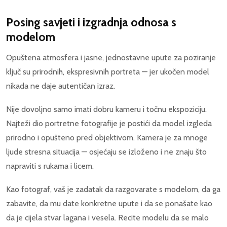
Posing savjeti i izgradnja odnosa s
modelom
Opuštena atmosfera i jasne, jednostavne upute za poziranje
ključ su prirodnih, ekspresivnih portreta — jer ukočen model
nikada ne daje autentičan izraz.
Nije dovoljno samo imati dobru kameru i točnu ekspoziciju.
Najteži dio portretne fotografije je postići da model izgleda
prirodno i opušteno pred objektivom. Kamera je za mnoge
ljude stresna situacija — osjećaju se izloženo i ne znaju što
napraviti s rukama i licem.
Kao fotograf, vaš je zadatak da razgovarate s modelom, da ga
zabavite, da mu date konkretne upute i da se ponašate kao
da je cijela stvar lagana i vesela. Recite modelu da se malo