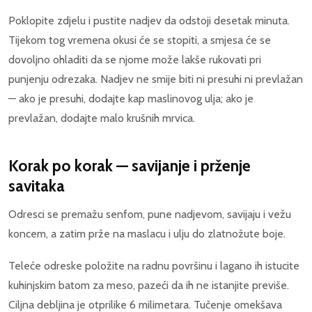
Poklopite zdjelu i pustite nadjev da odstoji desetak minuta.
Tijekom tog vremena okusi će se stopiti, a smjesa će se
dovoljno ohladiti da se njome može lakše rukovati pri
punjenju odrezaka. Nadjev ne smije biti ni presuhi ni prevlažan
— ako je presuhi, dodajte kap maslinovog ulja; ako je
prevlažan, dodajte malo krušnih mrvica.
Korak po korak — savijanje i prženje
savitaka
Odresci se premažu senfom, pune nadjevom, savijaju i vežu
koncem, a zatim prže na maslacu i ulju do zlatnožute boje.
Teleće odreske položite na radnu površinu i lagano ih istucite
kuhinjskim batom za meso, pazeći da ih ne istanjite previše.
Ciljna debljina je otprilike 6 milimetara. Tučenje omekšava