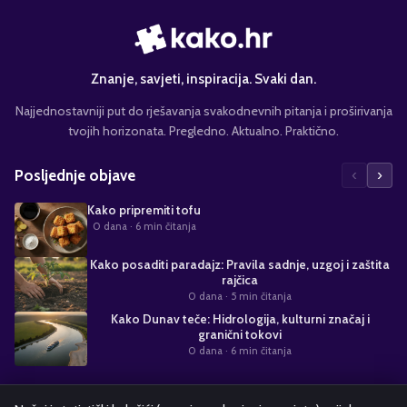
Znanje, savjeti, inspiracija. Svaki dan.
Najjednostavniji put do rješavanja svakodnevnih pitanja i proširivanja
tvojih horizonata. Pregledno. Aktualno. Praktično.
‹
›
Posljednje objave
Kako pripremiti tofu
0 dana
· 6 min čitanja
Kako posaditi paradajz: Pravila sadnje, uzgoj i zaštita
rajčica
0 dana
· 5 min čitanja
Kako Dunav teče: Hidrologija, kulturni značaj i
granični tokovi
0 dana
· 6 min čitanja
Suradnja s nama