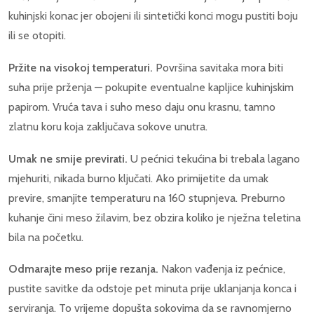
kuhinjski konac jer obojeni ili sintetički konci mogu pustiti boju
ili se otopiti.
Pržite na visokoj temperaturi.
Površina savitaka mora biti
suha prije prženja — pokupite eventualne kapljice kuhinjskim
papirom. Vruća tava i suho meso daju onu krasnu, tamno
zlatnu koru koja zaključava sokove unutra.
Umak ne smije previrati.
U pećnici tekućina bi trebala lagano
mjehuriti, nikada burno ključati. Ako primijetite da umak
previre, smanjite temperaturu na 160 stupnjeva. Preburno
kuhanje čini meso žilavim, bez obzira koliko je nježna teletina
bila na početku.
Odmarajte meso prije rezanja.
Nakon vađenja iz pećnice,
pustite savitke da odstoje pet minuta prije uklanjanja konca i
serviranja. To vrijeme dopušta sokovima da se ravnomjerno