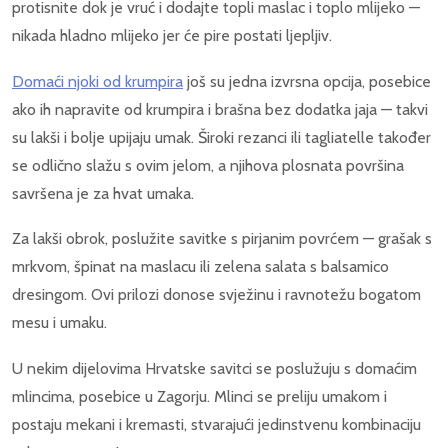
protisnite dok je vruć i dodajte topli maslac i toplo mlijeko —
nikada hladno mlijeko jer će pire postati ljepljiv.
Domaći njoki od krumpira
još su jedna izvrsna opcija, posebice
ako ih napravite od krumpira i brašna bez dodatka jaja — takvi
su lakši i bolje upijaju umak. Široki rezanci ili tagliatelle također
se odlično slažu s ovim jelom, a njihova plosnata površina
savršena je za hvat umaka.
Za lakši obrok, poslužite savitke s pirjanim povrćem — grašak s
mrkvom, špinat na maslacu ili zelena salata s balsamico
dresingom. Ovi prilozi donose svježinu i ravnotežu bogatom
mesu i umaku.
U nekim dijelovima Hrvatske savitci se poslužuju s domaćim
mlincima, posebice u Zagorju. Mlinci se preliju umakom i
postaju mekani i kremasti, stvarajući jedinstvenu kombinaciju