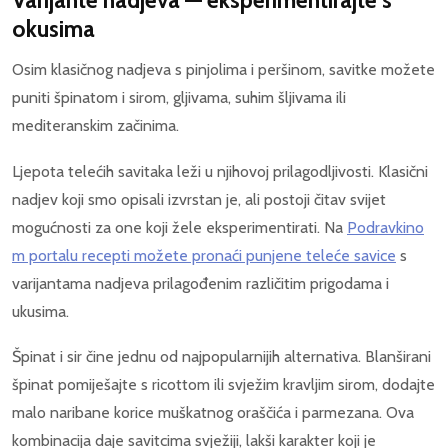
Varijante nadjeva — eksperimentirajte s
okusima
Osim klasičnog nadjeva s pinjolima i peršinom, savitke možete
puniti špinatom i sirom, gljivama, suhim šljivama ili
mediteranskim začinima.
Ljepota telećih savitaka leži u njihovoj prilagodljivosti. Klasični
nadjev koji smo opisali izvrstan je, ali postoji čitav svijet
mogućnosti za one koji žele eksperimentirati. Na
Podravkino
m portalu recepti možete pronaći punjene teleće savice
s
varijantama nadjeva prilagođenim različitim prigodama i
ukusima.
Špinat i sir čine jednu od najpopularnijih alternativa. Blanširani
špinat pomiješajte s ricottom ili svježim kravljim sirom, dodajte
malo naribane korice muškatnog oraščića i parmezana. Ova
kombinacija daje savitcima svježiji, lakši karakter koji je