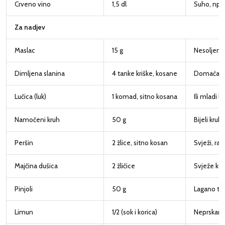
Crveno vino
1,5 dl
Suho, npr.
Za nadjev
Maslac
15 g
Nesoljeni
Dimljena slanina
4 tanke kriške, kosane
Domaća di
Lučica (luk)
1 komad, sitno kosana
Ili mladi lu
Namočeni kruh
50 g
Bijeli kruh
Peršin
2 žlice, sitno kosan
Svježi, ravn
Majčina dušica
2 žličice
Svježe ko
Pinjoli
50 g
Lagano tos
Limun
1/2 (sok i korica)
Neprskani,