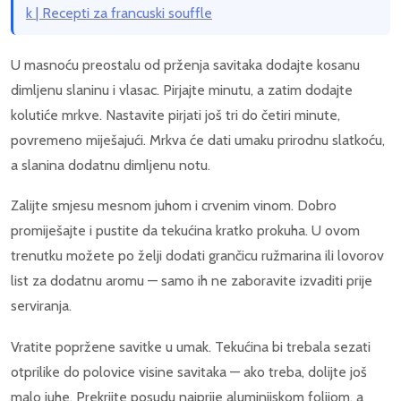
k | Recepti za francuski souffle
U masnoću preostalu od prženja savitaka dodajte kosanu
dimljenu slaninu i vlasac. Pirjajte minutu, a zatim dodajte
kolutiće mrkve. Nastavite pirjati još tri do četiri minute,
povremeno miješajući. Mrkva će dati umaku prirodnu slatkoću,
a slanina dodatnu dimljenu notu.
Zalijte smjesu mesnom juhom i crvenim vinom. Dobro
promiješajte i pustite da tekućina kratko prokuha. U ovom
trenutku možete po želji dodati grančicu ružmarina ili lovorov
list za dodatnu aromu — samo ih ne zaboravite izvaditi prije
serviranja.
Vratite popržene savitke u umak. Tekućina bi trebala sezati
otprilike do polovice visine savitaka — ako treba, dolijte još
malo juhe. Prekrijte posudu najprije aluminijskom folijom, a