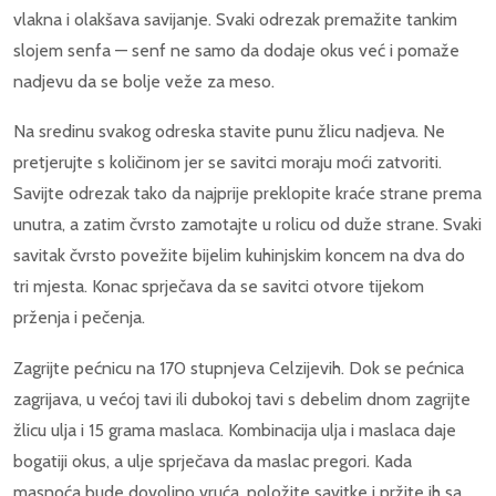
vlakna i olakšava savijanje. Svaki odrezak premažite tankim
slojem senfa — senf ne samo da dodaje okus već i pomaže
nadjevu da se bolje veže za meso.
Na sredinu svakog odreska stavite punu žlicu nadjeva. Ne
pretjerujte s količinom jer se savitci moraju moći zatvoriti.
Savijte odrezak tako da najprije preklopite kraće strane prema
unutra, a zatim čvrsto zamotajte u rolicu od duže strane. Svaki
savitak čvrsto povežite bijelim kuhinjskim koncem na dva do
tri mjesta. Konac sprječava da se savitci otvore tijekom
prženja i pečenja.
Zagrijte pećnicu na 170 stupnjeva Celzijevih. Dok se pećnica
zagrijava, u većoj tavi ili dubokoj tavi s debelim dnom zagrijte
žlicu ulja i 15 grama maslaca. Kombinacija ulja i maslaca daje
bogatiji okus, a ulje sprječava da maslac pregori. Kada
masnoća bude dovoljno vruća, položite savitke i pržite ih sa