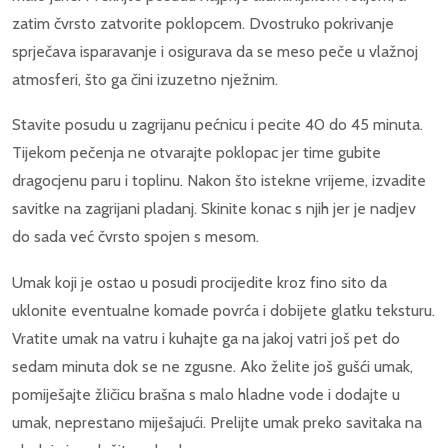
zatim čvrsto zatvorite poklopcem. Dvostruko pokrivanje
sprječava isparavanje i osigurava da se meso peče u vlažnoj
atmosferi, što ga čini izuzetno nježnim.
Stavite posudu u zagrijanu pećnicu i pecite 40 do 45 minuta.
Tijekom pečenja ne otvarajte poklopac jer time gubite
dragocjenu paru i toplinu. Nakon što istekne vrijeme, izvadite
savitke na zagrijani pladanj. Skinite konac s njih jer je nadjev
do sada već čvrsto spojen s mesom.
Umak koji je ostao u posudi procijedite kroz fino sito da
uklonite eventualne komade povrća i dobijete glatku teksturu.
Vratite umak na vatru i kuhajte ga na jakoj vatri još pet do
sedam minuta dok se ne zgusne. Ako želite još gušći umak,
pomiješajte žličicu brašna s malo hladne vode i dodajte u
umak, neprestano miješajući. Prelijte umak preko savitaka na