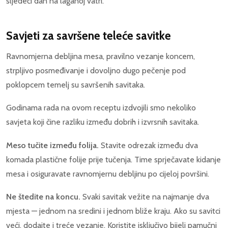
sljedeći dan na laganoj vatri.
Savjeti za savršene teleće savitke
Ravnomjerna debljina mesa, pravilno vezanje koncem,
strpljivo posmeđivanje i dovoljno dugo pečenje pod
poklopcem temelj su savršenih savitaka.
Godinama rada na ovom receptu izdvojili smo nekoliko
savjeta koji čine razliku između dobrih i izvrsnih savitaka.
Meso tučite između folija.
Stavite odrezak između dva
komada plastične folije prije tučenja. Time sprječavate kidanje
mesa i osiguravate ravnomjernu debljinu po cijeloj površini.
Ne štedite na koncu.
Svaki savitak vežite na najmanje dva
mjesta — jednom na sredini i jednom bliže kraju. Ako su savitci
veći, dodajte i treće vezanje. Koristite isključivo bijeli pamučni