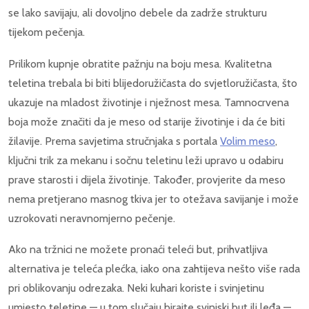
se lako savijaju, ali dovoljno debele da zadrže strukturu
tijekom pečenja.
Prilikom kupnje obratite pažnju na boju mesa. Kvalitetna
teletina trebala bi biti blijedoružičasta do svjetloružičasta, što
ukazuje na mladost životinje i nježnost mesa. Tamnocrvena
boja može značiti da je meso od starije životinje i da će biti
žilavije. Prema savjetima stručnjaka s portala
Volim meso
,
ključni trik za mekanu i sočnu teletinu leži upravo u odabiru
prave starosti i dijela životinje. Također, provjerite da meso
nema pretjerano masnog tkiva jer to otežava savijanje i može
uzrokovati neravnomjerno pečenje.
Ako na tržnici ne možete pronaći teleći but, prihvatljiva
alternativa je teleća plećka, iako ona zahtijeva nešto više rada
pri oblikovanju odrezaka. Neki kuhari koriste i svinjetinu
umjesto teletine — u tom slučaju birajte svinjski but ili leđa —