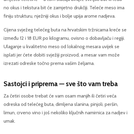
no okus i tekstura bit će zamjetno drukčiji. Teleće meso ima
finiju strukturu, nježniji okus i bolje upija arome nadjeva.
Cijena svježeg telećeg buta na hrvatskim tržnicama kreće se
između 12 i 18 EUR po kilogramu, ovisno o dobavljaču i regiji.
Ulaganje u kvalitetno meso od lokalnog mesara uvijek se
isplati jer ćete dobiti svježiji proizvod, a mesar vam može
izrezati odreske točno prema vašim željama.
Sastojci i priprema — sve što vam treba
Za četiri osobe trebat će vam osam manjih ili četiri veća
odreska od telećeg buta, dimljena slanina, pinjoli, peršin,
limun, crveno vino i još nekoliko ključnih namirnica za nadjev i
umak.