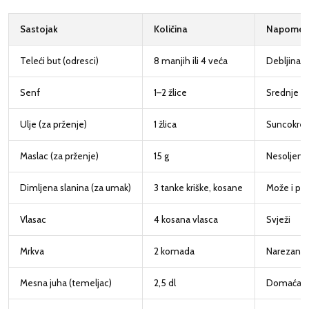
Sastojak
Količina
Napome
Teleći but (odresci)
8 manjih ili 4 veća
Debljina 
Senf
1–2 žlice
Srednje lju
Ulje (za prženje)
1 žlica
Suncokret
Maslac (za prženje)
15 g
Nesoljeni
Dimljena slanina (za umak)
3 tanke kriške, kosane
Može i pa
Vlasac
4 kosana vlasca
Svježi
Mrkva
2 komada
Narezane 
Mesna juha (temeljac)
2,5 dl
Domaća ili