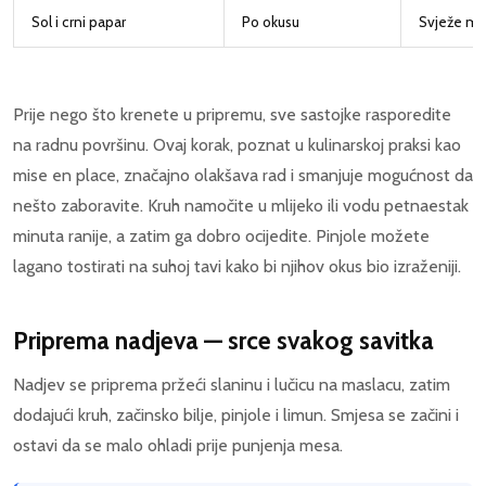
Sol i crni papar
Po okusu
Svježe ml
Prije nego što krenete u pripremu, sve sastojke rasporedite
na radnu površinu. Ovaj korak, poznat u kulinarskoj praksi kao
mise en place, značajno olakšava rad i smanjuje mogućnost da
nešto zaboravite. Kruh namočite u mlijeko ili vodu petnaestak
minuta ranije, a zatim ga dobro ocijedite. Pinjole možete
lagano tostirati na suhoj tavi kako bi njihov okus bio izraženiji.
Priprema nadjeva — srce svakog savitka
Nadjev se priprema pržeći slaninu i lučicu na maslacu, zatim
dodajući kruh, začinsko bilje, pinjole i limun. Smjesa se začini i
ostavi da se malo ohladi prije punjenja mesa.