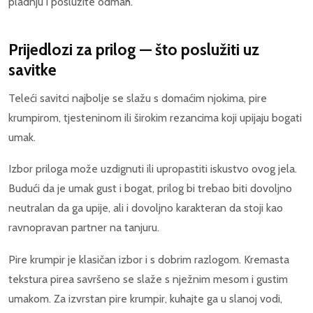
pladnju i poslužite odmah.
Prijedlozi za prilog — što poslužiti uz
savitke
Teleći savitci najbolje se slažu s domaćim njokima, pire
krumpirom, tjesteninom ili širokim rezancima koji upijaju bogati
umak.
Izbor priloga može uzdignuti ili upropastiti iskustvo ovog jela.
Budući da je umak gust i bogat, prilog bi trebao biti dovoljno
neutralan da ga upije, ali i dovoljno karakteran da stoji kao
ravnopravan partner na tanjuru.
Pire krumpir je klasičan izbor i s dobrim razlogom. Kremasta
tekstura pirea savršeno se slaže s nježnim mesom i gustim
umakom. Za izvrstan pire krumpir, kuhajte ga u slanoj vodi,