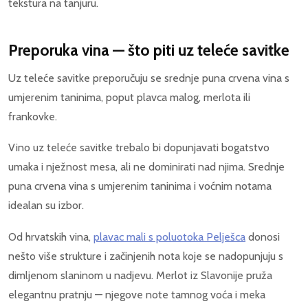
tekstura na tanjuru.
Preporuka vina — što piti uz teleće savitke
Uz teleće savitke preporučuju se srednje puna crvena vina s
umjerenim taninima, poput plavca malog, merlota ili
frankovke.
Vino uz teleće savitke trebalo bi dopunjavati bogatstvo
umaka i nježnost mesa, ali ne dominirati nad njima. Srednje
puna crvena vina s umjerenim taninima i voćnim notama
idealan su izbor.
Od hrvatskih vina,
plavac mali s poluotoka Pelješca
donosi
nešto više strukture i začinjenih nota koje se nadopunjuju s
dimljenom slaninom u nadjevu. Merlot iz Slavonije pruža
elegantnu pratnju — njegove note tamnog voća i meka