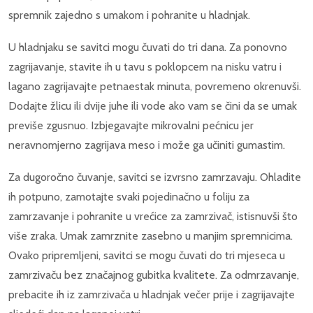
spremnik zajedno s umakom i pohranite u hladnjak.
U hladnjaku se savitci mogu čuvati do tri dana. Za ponovno
zagrijavanje, stavite ih u tavu s poklopcem na nisku vatru i
lagano zagrijavajte petnaestak minuta, povremeno okrenuvši.
Dodajte žlicu ili dvije juhe ili vode ako vam se čini da se umak
previše zgusnuo. Izbjegavajte mikrovalni pećnicu jer
neravnomjerno zagrijava meso i može ga učiniti gumastim.
Za dugoročno čuvanje, savitci se izvrsno zamrzavaju. Ohladite
ih potpuno, zamotajte svaki pojedinačno u foliju za
zamrzavanje i pohranite u vrećice za zamrzivač, istisnuvši što
više zraka. Umak zamrznite zasebno u manjim spremnicima.
Ovako pripremljeni, savitci se mogu čuvati do tri mjeseca u
zamrzivaču bez značajnog gubitka kvalitete. Za odmrzavanje,
prebacite ih iz zamrzivača u hladnjak večer prije i zagrijavajte