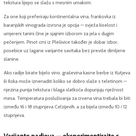
tekstura lijepo se slažu s mesnim umakom.
Za one koji preferiraju kontinentalna vina, frankovka iz
baranjskih vinograda izvrsna je opcija — svježa kiselost i
umjereni tanini čine je sjajnim izborom za jela s dugim
pečenjem. Pinot crni iz Plešivice također je dobar izbor,
posebice uz lagane varijante savitaka bez previše dimljene
slanine.
Ako radije birate bijelo vino, graševina kasne berbe iz Kutjeva
ili Iloka može iznenaditi koliko se dobro slaže s teletinom —
njezina punija tekstura i blaga slatkoća dopunjuju nježnost
mesa. Temperatura posluživanja za crvena vina trebala bi biti
između 16 i 18 stupnjeva Celzijevih, a za bijela između 10 i 12
stupnjeva.