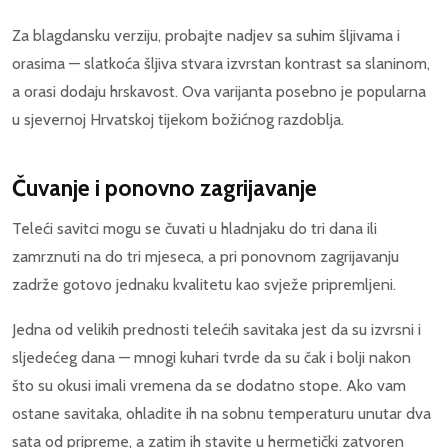
Za blagdansku verziju, probajte nadjev sa suhim šljivama i
orasima — slatkoća šljiva stvara izvrstan kontrast sa slaninom,
a orasi dodaju hrskavost. Ova varijanta posebno je popularna
u sjevernoj Hrvatskoj tijekom božićnog razdoblja.
Čuvanje i ponovno zagrijavanje
Teleći savitci mogu se čuvati u hladnjaku do tri dana ili
zamrznuti na do tri mjeseca, a pri ponovnom zagrijavanju
zadrže gotovo jednaku kvalitetu kao svježe pripremljeni.
Jedna od velikih prednosti telećih savitaka jest da su izvrsni i
sljedećeg dana — mnogi kuhari tvrde da su čak i bolji nakon
što su okusi imali vremena da se dodatno stope. Ako vam
ostane savitaka, ohladite ih na sobnu temperaturu unutar dva
sata od pripreme, a zatim ih stavite u hermetički zatvoren