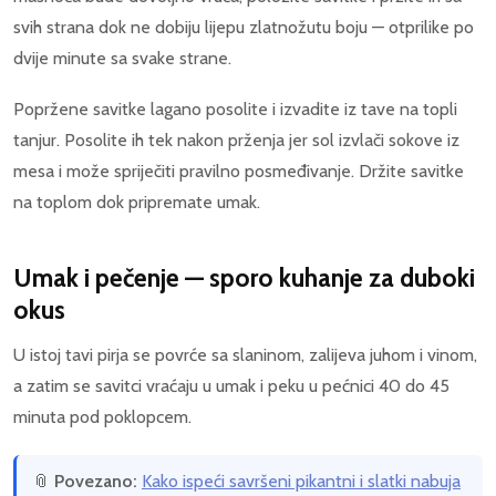
svih strana dok ne dobiju lijepu zlatnožutu boju — otprilike po
dvije minute sa svake strane.
Popržene savitke lagano posolite i izvadite iz tave na topli
tanjur. Posolite ih tek nakon prženja jer sol izvlači sokove iz
mesa i može spriječiti pravilno posmeđivanje. Držite savitke
na toplom dok pripremate umak.
Umak i pečenje — sporo kuhanje za duboki
okus
U istoj tavi pirja se povrće sa slaninom, zalijeva juhom i vinom,
a zatim se savitci vraćaju u umak i peku u pećnici 40 do 45
minuta pod poklopcem.
📎
Povezano:
Kako ispeći savršeni pikantni i slatki nabuja