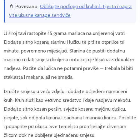
📎
Povezano:
Oblikujte podlogu od kruha ili tijesta i napra
vite ukusne kanape sendviče
U široj tavi rastopite 15 grama maslaca na umjerenoj vatri.
Dodajte sitno kosanu slaninu i lučicu te pržite otprilike tri
minute, povremeno miješajući. Slanina će pustiti dodatnu
masnoću i dati smjesi dimljenu notu koja je ključna za karakter
nadjeva. Pazite da lučica ne potamni previše — trebala bi biti
staklasta i mekana, ali ne smeđa.
Izručite smjesu u veću zdjelu i dodajte ocijeđeni namočeni
kruh. Kruh služi kao vezivno sredstvo i daje nadjevu mekoću.
Dodajte sitno kosan peršin, svježe kosanu majčinu dušicu,
pinjole, sok od pola limuna i naribanu limunovu koricu. Posolite
i popaprite po okusu. Sve temeljito promiješajte drvenom
žlicom dok ne dobijete ujednačenu smjesu.