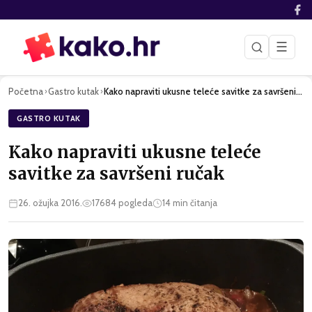
☰
Početna
Gastro kutak
Kako napraviti ukusne teleće savitke za savršeni ručak
›
›
GASTRO KUTAK
Kako napraviti ukusne teleće
savitke za savršeni ručak
26. ožujka 2016.
17684
pogleda
14
min čitanja