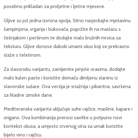
posebno prikladan za proljetne i ljetne mjesece.
Gljive su još jedna izvrsna opcija. Sitno nasjeckajte mješavinu
šampinjona, vrganja i bukovača, popržite ih na maslacu s
češnjakom i peršinom te dodajte malo krušnih mrvica za
teksturu. Gljive donose duboki umami okus koji se prekrasno
slaže s teletinom.
Za slavonsku varijantu, zamijenite pinjole orasima, dodajte
malo kulen paste i koristite domaću dimljenu slaninu iz
slavonske sušare. Ova verzija je snažnija i pikantna, savršena
za hladne zimske dane.
Mediteranska varijanta uključuje suhe rajčice, masline, kapare i
origano. Ova kombinacija prenosi savitke u potpuno novi
kontekst okusa, a umjesto crvenog vina za umak koristite
bijelo vino i rajčicu.