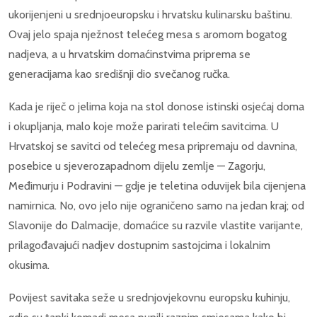
ukorijenjeni u srednjoeuropsku i hrvatsku kulinarsku baštinu.
Ovaj jelo spaja nježnost telećeg mesa s aromom bogatog
nadjeva, a u hrvatskim domaćinstvima priprema se
generacijama kao središnji dio svečanog ručka.
Kada je riječ o jelima koja na stol donose istinski osjećaj doma
i okupljanja, malo koje može parirati telećim savitcima. U
Hrvatskoj se savitci od telećeg mesa pripremaju od davnina,
posebice u sjeverozapadnom dijelu zemlje — Zagorju,
Međimurju i Podravini — gdje je teletina oduvijek bila cijenjena
namirnica. No, ovo jelo nije ograničeno samo na jedan kraj; od
Slavonije do Dalmacije, domaćice su razvile vlastite varijante,
prilagođavajući nadjev dostupnim sastojcima i lokalnim
okusima.
Povijest savitaka seže u srednjovjekovnu europsku kuhinju,