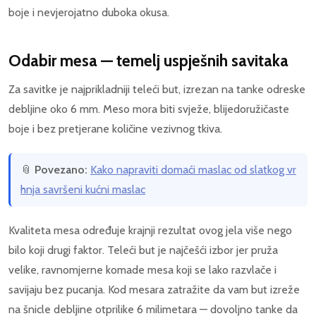
boje i nevjerojatno duboka okusa.
Odabir mesa — temelj uspješnih savitaka
Za savitke je najprikladniji teleći but, izrezan na tanke odreske
debljine oko 6 mm. Meso mora biti svježe, blijedoružičaste
boje i bez pretjerane količine vezivnog tkiva.
📎
Povezano:
Kako napraviti domaći maslac od slatkog vr
hnja savršeni kućni maslac
Kvaliteta mesa određuje krajnji rezultat ovog jela više nego
bilo koji drugi faktor. Teleći but je najčešći izbor jer pruža
velike, ravnomjerne komade mesa koji se lako razvlače i
savijaju bez pucanja. Kod mesara zatražite da vam but izreže
na šnicle debljine otprilike 6 milimetara — dovoljno tanke da