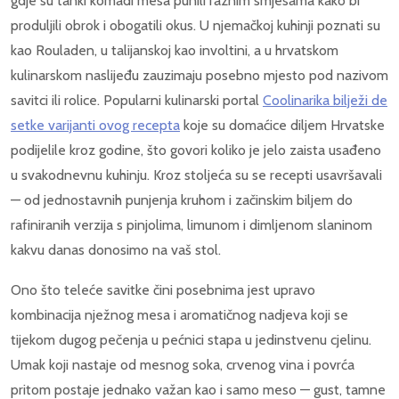
gdje su tanki komadi mesa punili raznim smjesama kako bi
produljili obrok i obogatili okus. U njemačkoj kuhinji poznati su
kao Rouladen, u talijanskoj kao involtini, a u hrvatskom
kulinarskom naslijeđu zauzimaju posebno mjesto pod nazivom
savitci ili rolice. Popularni kulinarski portal
Coolinarika bilježi de
setke varijanti ovog recepta
koje su domaćice diljem Hrvatske
podijelile kroz godine, što govori koliko je jelo zaista usađeno
u svakodnevnu kuhinju. Kroz stoljeća su se recepti usavršavali
— od jednostavnih punjenja kruhom i začinskim biljem do
rafiniranih verzija s pinjolima, limunom i dimljenom slaninom
kakvu danas donosimo na vaš stol.
Ono što teleće savitke čini posebnima jest upravo
kombinacija nježnog mesa i aromatičnog nadjeva koji se
tijekom dugog pečenja u pećnici stapa u jedinstvenu cjelinu.
Umak koji nastaje od mesnog soka, crvenog vina i povrća
pritom postaje jednako važan kao i samo meso — gust, tamne