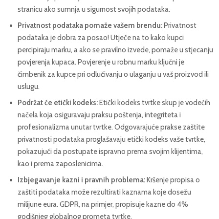
stranicu ako sumnja u sigurnost svojih podataka.
Privatnost podataka pomaže vašem brendu:
Privatnost
podataka je dobra za posao! Utječe na to kako kupci
percipiraju marku, a ako se pravilno izvede, pomaže u stjecanju
povjerenja kupaca. Povjerenje u robnu marku ključni je
čimbenik za kupce pri odlučivanju o ulaganju u vaš proizvod ili
uslugu.
Podržat će etički kodeks:
Etički kodeks tvrtke skup je vodećih
načela koja osiguravaju praksu poštenja, integriteta i
profesionalizma unutar tvrtke. Odgovarajuće prakse zaštite
privatnosti podataka proglašavaju etički kodeks vaše tvrtke,
pokazujući da postupate ispravno prema svojim klijentima,
kao i prema zaposlenicima.
Izbjegavanje kazni i pravnih problema:
Kršenje propisa o
zaštiti podataka može rezultirati kaznama koje dosežu
milijune eura. GDPR, na primjer, propisuje kazne do 4%
godišnjeg globalnog prometa tvrtke.