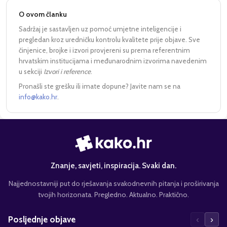
O ovom članku
Sadržaj je sastavljen uz pomoć umjetne inteligencije i
pregledan kroz uredničku kontrolu kvalitete prije objave. Sve
činjenice, brojke i izvori provjereni su prema referentnim
hrvatskim institucijama i međunarodnim izvorima navedenim
u sekciji
Izvori i reference
.
Pronašli ste grešku ili imate dopune? Javite nam se na
info@kako.hr
.
Znanje, savjeti, inspiracija. Svaki dan.
Najjednostavniji put do rješavanja svakodnevnih pitanja i proširivanja
tvojih horizonata. Pregledno. Aktualno. Praktično.
‹
›
Posljednje objave