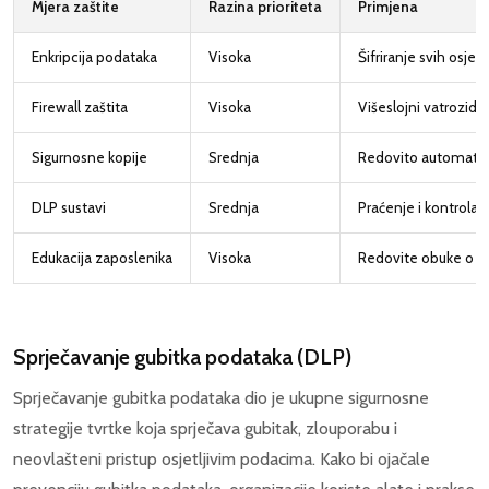
Mjera zaštite
Razina prioriteta
Primjena
Enkripcija podataka
Visoka
Šifriranje svih osjet
Firewall zaštita
Visoka
Višeslojni vatrozidi
Sigurnosne kopije
Srednja
Redovito automatsk
DLP sustavi
Srednja
Praćenje i kontrola 
Edukacija zaposlenika
Visoka
Redovite obuke o si
Sprječavanje gubitka podataka (DLP)
Sprječavanje gubitka podataka dio je ukupne sigurnosne
strategije tvrtke koja sprječava gubitak, zlouporabu i
neovlašteni pristup osjetljivim podacima. Kako bi ojačale