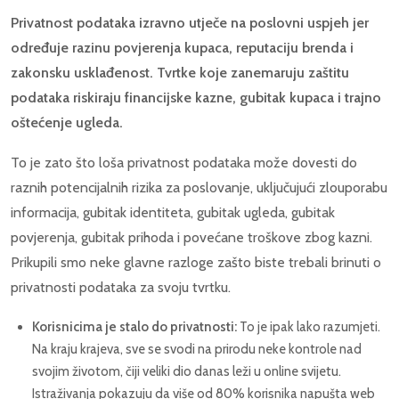
Privatnost podataka izravno utječe na poslovni uspjeh jer
određuje razinu povjerenja kupaca, reputaciju brenda i
zakonsku usklađenost. Tvrtke koje zanemaruju zaštitu
podataka riskiraju financijske kazne, gubitak kupaca i trajno
oštećenje ugleda.
To je zato što loša privatnost podataka može dovesti do
raznih potencijalnih rizika za poslovanje, uključujući zlouporabu
informacija, gubitak identiteta, gubitak ugleda, gubitak
povjerenja, gubitak prihoda i povećane troškove zbog kazni.
Prikupili smo neke glavne razloge zašto biste trebali brinuti o
privatnosti podataka za svoju tvrtku.
Korisnicima je stalo do privatnosti:
To je ipak lako razumjeti.
Na kraju krajeva, sve se svodi na prirodu neke kontrole nad
svojim životom, čiji veliki dio danas leži u online svijetu.
Istraživanja pokazuju da više od 80% korisnika napušta web