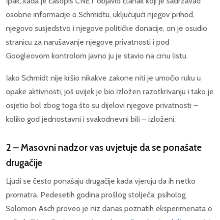
Ipak, kada je časopis CNET objavio članak koji je sadržavao
osobne informacije o Schmidtu, uključujući njegov prihod,
njegovo susjedstvo i njegove političke donacije, on je osudio
stranicu za narušavanje njegove privatnosti i pod
Googleovom kontrolom javno ju je stavio na crnu listu.
Iako Schmidt nije kršio nikakve zakone niti je umočio ruku u
opake aktivnosti, još uvijek je bio izložen razotkrivanju i tako je
osjetio bol zbog toga što su dijelovi njegove privatnosti –
koliko god jednostavni i svakodnevni bili – izloženi.
2 – Masovni nadzor vas uvjetuje da se ponašate
drugačije
Ljudi se često ponašaju drugačije kada vjeruju da ih netko
promatra. Pedesetih godina prošlog stoljeća, psiholog
Solomon Asch proveo je niz danas poznatih eksperimenata o