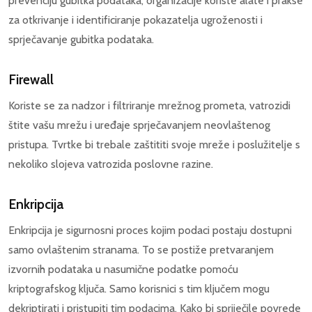
prevenciju gubitka podataka, organizacije koriste alate i prakse
za otkrivanje i identificiranje pokazatelja ugroženosti i
sprječavanje gubitka podataka.
Firewall
Koriste se za nadzor i filtriranje mrežnog prometa, vatrozidi
štite vašu mrežu i uređaje sprječavanjem neovlaštenog
pristupa. Tvrtke bi trebale zaštititi svoje mreže i poslužitelje s
nekoliko slojeva vatrozida poslovne razine.
Enkripcija
Enkripcija je sigurnosni proces kojim podaci postaju dostupni
samo ovlaštenim stranama. To se postiže pretvaranjem
izvornih podataka u nasumične podatke pomoću
kriptografskog ključa. Samo korisnici s tim ključem mogu
dekriptirati i pristupiti tim podacima. Kako bi spriječile povrede