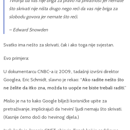
Tvrdnja da vas nije briga za pravo na privatnost jer nemate
što skrivati ​​nije ništa drugo nego reći da vas nije briga za
slobodu govora jer nemate što reći.
– Edward Snowden
Svatko ima nešto za skrivati, čak i ako toga nije svjestan.
Evo primjera:
U dokumentarcu CNBC-a iz 2009., tadašnji izvršni direktor
Googlea, Eric Schmidt, slavno je rekao: “
Ako radite nešto što
ne želite da itko zna, možda to uopće ne biste trebali raditi
.”
Mislio je na to kako Google bilježi korisničke upite za
pretraživanje, implicirajući da ‘nevini’ ljudi nemaju što skrivati.
(Kasnije ćemo doći do ‘nevinog’ dijela.)