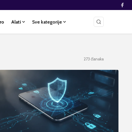
ro
Alati
Sve kategorije
273
članaka