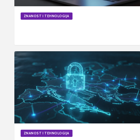
ZNANOST I TEHNOLOGIJA
Kako odabrati najbolji VPN za Kinu. (Kritički)
23. lip 2026.
6
min
Ažurirano
ZNANOST I TEHNOLOGIJA