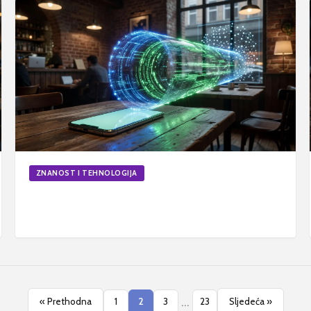
ZNANOST I TEHNOLOGIJA
Kako funkcionira VPN i zašto vam je prijeko
potreban
15. svi 2026.
6
min
Ažurirano
...
« Prethodna
1
2
3
23
Sljedeća »