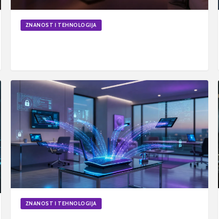
ZNANOST I TEHNOLOGIJA
Kako gledati HBO Max na Smart TV uređajima u
Hrvatskoj
21. lip 2026.
6
min
Ažurirano
ZNANOST I TEHNOLOGIJA
Kako funkcionira Wi-Fi mreža i bežični prijenos