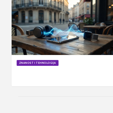
ZNANOST I TEHNOLOGIJA
Kako funkcionira Bluetooth tehnologija na
pametnim uređajima: Detaljan.
16. svi 2026.
6
min
Ažurirano