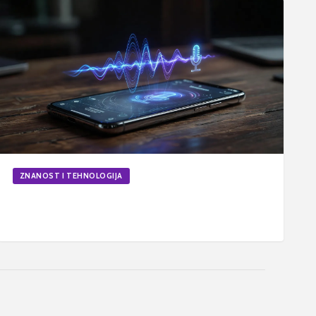
ZNANOST I TEHNOLOGIJA
Kako funkcionira prepoznavanje glasa na
pametnim telefonima?
13. svi 2026.
6
min
Ažurirano