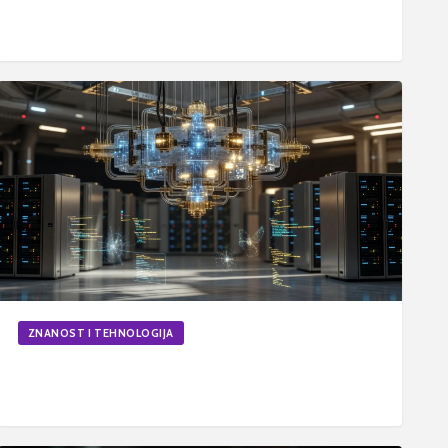
podatke
20. svi 2026.
6
min
Ažurirano
ZNANOST I TEHNOLOGIJA
Kako funkcionira kvantno računanje i zašto mijenja
budućnost kriptografije
16. svi 2026.
6
min
Ažurirano