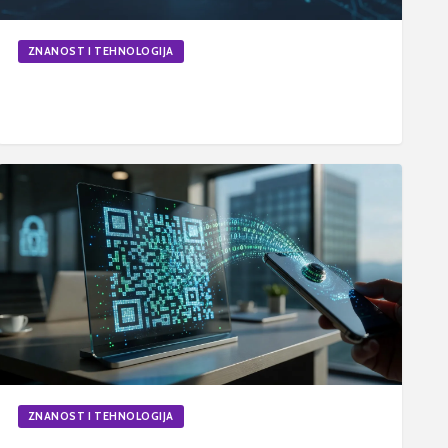
ZNANOST I TEHNOLOGIJA
Kako sakriti IP adresu na mobitelu i zaštititi svoju
privatnost
20. lip 2026.
6
min
Ažurirano
ZNANOST I TEHNOLOGIJA
Kako funkcioniraju QR kodovi i kako pohranjuju