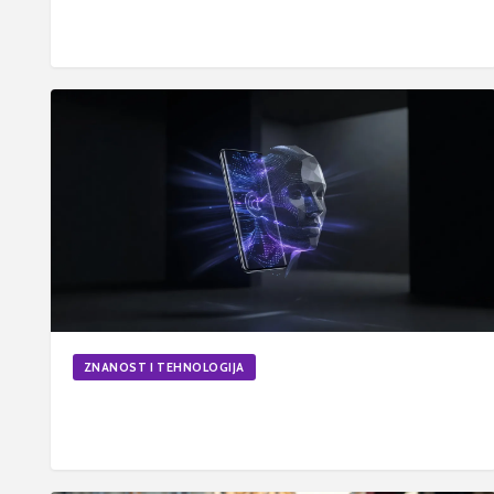
Kako odabrati najbolji VPN za Hrvatsku?
20. lip 2026.
6
min
Ažurirano
ZNANOST I TEHNOLOGIJA
Kako funkcionira prepoznavanje lica na pametnim
telefonima i je li doista sigurno?
17. svi 2026.
6
min
Ažurirano