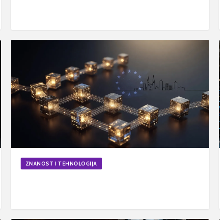
podataka
24. svi 2026.
5
min
Ažurirano
ZNANOST I TEHNOLOGIJA
Kako funkcionira blockchain tehnologija i zašto je
sigurna opcija
17. svi 2026.
6
min
Ažurirano