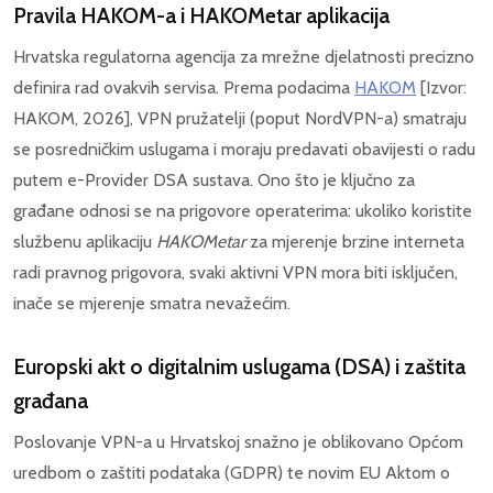
Pravila HAKOM-a i HAKOMetar aplikacija
Hrvatska regulatorna agencija za mrežne djelatnosti precizno
definira rad ovakvih servisa. Prema podacima
HAKOM
[Izvor:
HAKOM, 2026], VPN pružatelji (poput NordVPN-a) smatraju
se posredničkim uslugama i moraju predavati obavijesti o radu
putem e-Provider DSA sustava. Ono što je ključno za
građane odnosi se na prigovore operaterima: ukoliko koristite
službenu aplikaciju
HAKOMetar
za mjerenje brzine interneta
radi pravnog prigovora, svaki aktivni VPN mora biti isključen,
inače se mjerenje smatra nevažećim.
Europski akt o digitalnim uslugama (DSA) i zaštita
građana
Poslovanje VPN-a u Hrvatskoj snažno je oblikovano Općom
uredbom o zaštiti podataka (GDPR) te novim EU Aktom o