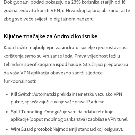
Dok globalni podaci pokazuju da 23% korisnika starijih od 16
godina redovito koristi VPN, u Hrvatskoj taj broj ubrzano raste
zbog sve veće svijesti o digitalnom nadzoru.
Ključne značajke za Android korisnike
Kada tražite
najbolji vpn za android
, sučelje i jednostavnost
korištenja samo su vrh sante leda. Prava vrijednost leži u
tehničkim specifikacijama ispod haube. Stručnjaci preporučuju
da vaša VPN aplikacija obavezno sadrži sljedeće
funkcionalnosti:
Kill Switch:
Automatski prekida internetsku vezu ako VPN
pukne, sprječavajući curenje vaše prave IP adrese.
Split Tunneling:
Omogućuje vam da odaberete koje
aplikacije (poput mobilnog bankarstva) zaobilaze VPN tunel.
WireGuard protokol:
Najmoderniji standard koji osigurava