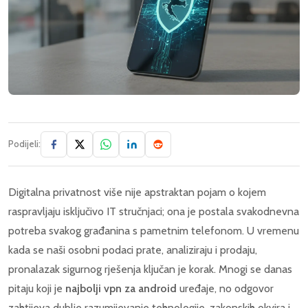
Podijeli:
Digitalna privatnost više nije apstraktan pojam o kojem
raspravljaju isključivo IT stručnjaci; ona je postala svakodnevna
potreba svakog građanina s pametnim telefonom. U vremenu
kada se naši osobni podaci prate, analiziraju i prodaju,
pronalazak sigurnog rješenja ključan je korak. Mnogi se danas
pitaju koji je
najbolji vpn za android
uređaje, no odgovor
zahtijeva dublje razumijevanje tehnologije, zakonskih okvira i