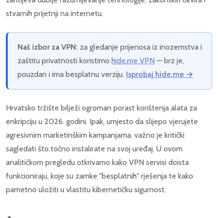
stvarnih prijetnji na internetu.
Naš izbor za VPN:
za gledanje prijenosa iz inozemstva i
zaštitu privatnosti koristimo
hide.me VPN
— brz je,
pouzdan i ima besplatnu verziju.
Isprobaj hide.me →
Hrvatsko tržište bilježi ogroman porast korištenja alata za
enkripciju u 2026. godini. Ipak, umjesto da slijepo vjerujete
agresivnim marketinškim kampanjama, važno je kritički
sagledati što točno instalirate na svoj uređaj. U ovom
analitičkom pregledu otkrivamo kako VPN servisi doista
funkcioniraju, koje su zamke "besplatnih" rješenja te kako
pametno uložiti u vlastitu kibernetičku sigurnost.