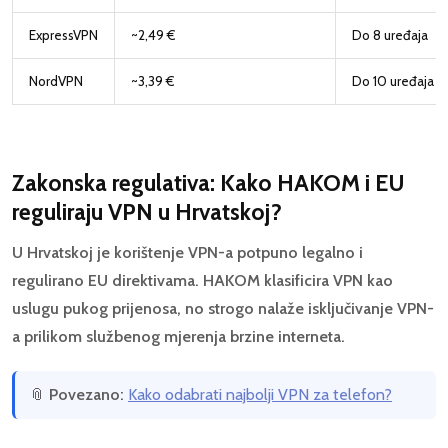
ExpressVPN
~2,49 €
Do 8 uređaja
NordVPN
~3,39 €
Do 10 uređaja
Zakonska regulativa: Kako HAKOM i EU
reguliraju VPN u Hrvatskoj?
U Hrvatskoj je korištenje VPN-a potpuno legalno i
regulirano EU direktivama. HAKOM klasificira VPN kao
uslugu pukog prijenosa, no strogo nalaže isključivanje VPN-
a prilikom službenog mjerenja brzine interneta.
📎
Povezano:
Kako odabrati najbolji VPN za telefon?