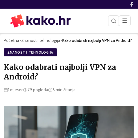
☰
Početna
Znanost i tehnologija
Kako odabrati najbolji VPN za Android?
›
›
ZNANOST I TEHNOLOGIJA
Kako odabrati najbolji VPN za
Android?
1 mjesec
79
pogleda
6
min čitanja