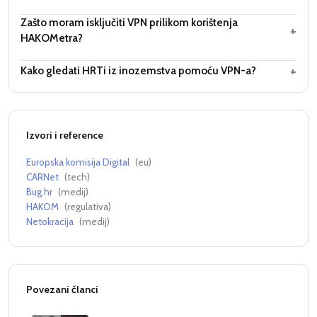
Zašto moram isključiti VPN prilikom korištenja
+
HAKOMetra?
+
Kako gledati HRTi iz inozemstva pomoću VPN-a?
Izvori i reference
Europska komisija Digital
(
eu
)
CARNet
(
tech
)
Bug.hr
(
medij
)
HAKOM
(
regulativa
)
Netokracija
(
medij
)
Povezani članci