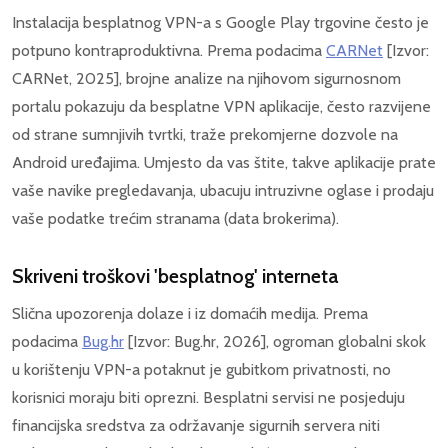
Instalacija besplatnog VPN-a s Google Play trgovine često je
potpuno kontraproduktivna. Prema podacima
CARNet
[Izvor:
CARNet, 2025], brojne analize na njihovom sigurnosnom
portalu pokazuju da besplatne VPN aplikacije, često razvijene
od strane sumnjivih tvrtki, traže prekomjerne dozvole na
Android uređajima. Umjesto da vas štite, takve aplikacije prate
vaše navike pregledavanja, ubacuju intruzivne oglase i prodaju
vaše podatke trećim stranama (data brokerima).
Skriveni troškovi 'besplatnog' interneta
Slična upozorenja dolaze i iz domaćih medija. Prema
podacima
Bug.hr
[Izvor: Bug.hr, 2026], ogroman globalni skok
u korištenju VPN-a potaknut je gubitkom privatnosti, no
korisnici moraju biti oprezni. Besplatni servisi ne posjeduju
financijska sredstva za održavanje sigurnih servera niti