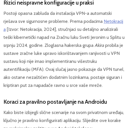
Rizici neispravne konfiguracije u praksi
Postoji opasna zabluda da instalacija VPN-a automatski
rješava sve sigurnosne probleme. Prema podacima
Netokracij
a
[Izvor: Netokracija, 2024], stručnjaci su detaljno analizirali
teški kibernetički napad na Zračnu luku Sveti Jeronim u Splitu u
srpnju 2024. godine. Zloglasna hakerska grupa
Akira
probila je
sustave zračne luke upravo iskorištavanjem ranjivosti u VPN
sustavu koji nije imao implementiranu višestruku
autentifikaciju (MFA). Ovaj slučaj jasno pokazuje da VPN tunel,
ako ostane nezaštićen dodatnim lozinkama, postaje siguran i
kriptiran put za napadače ravno u srce vaše mreže.
Koraci za pravilno postavljanje na Androidu
Kako biste izbjegli slične scenarije na svom privatnom uređaju,
ključno je pravilno konfigurirati aplikaciju. Slijedite ove korake