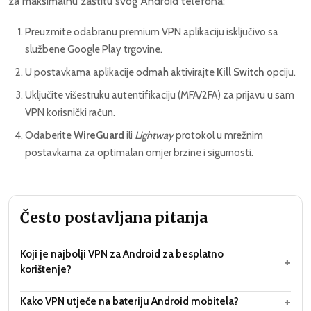
za maksimalnu zaštitu svog Android telefona:
Preuzmite odabranu premium VPN aplikaciju isključivo sa
službene Google Play trgovine.
U postavkama aplikacije odmah aktivirajte
Kill Switch
opciju.
Uključite višestruku autentifikaciju (MFA/2FA) za prijavu u sam
VPN korisnički račun.
Odaberite
WireGuard
ili
Lightway
protokol u mrežnim
postavkama za optimalan omjer brzine i sigurnosti.
Često postavljana pitanja
Koji je najbolji VPN za Android za besplatno
+
korištenje?
+
Kako VPN utječe na bateriju Android mobitela?