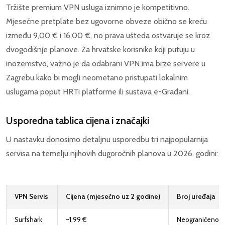
Tržište premium VPN usluga iznimno je kompetitivno.
Mjesečne pretplate bez ugovorne obveze obično se kreću
između 9,00 € i 16,00 €, no prava ušteda ostvaruje se kroz
dvogodišnje planove. Za hrvatske korisnike koji putuju u
inozemstvo, važno je da odabrani VPN ima brze servere u
Zagrebu kako bi mogli neometano pristupati lokalnim
uslugama poput HRTi platforme ili sustava e-Građani.
Usporedna tablica cijena i značajki
U nastavku donosimo detaljnu usporedbu tri najpopularnija
servisa na temelju njihovih dugoročnih planova u 2026. godini:
VPN Servis
Cijena (mjesečno uz 2 godine)
Broj uređaja
Surfshark
~1,99 €
Neograničeno