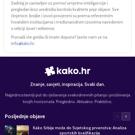
Sadržaj je sastavljen uz pomoć umjetne inteligencije i
pregledan kroz uredničku kontrolu kvalitete prije objave. Sve
činjenice, brojke i izvori provjereni su prema referentnim
hrvatskim institucijama i međunarodnim izvorima navedenim
u sekciji
Izvori i reference
.
Pronašli ste grešku ili imate dopune? Javite nam se na
info@kako.hr
.
Znanje, savjeti, inspiracija. Svaki dan.
Najjednostavniji put do rješavanja svakodnevnih pitanja i proširivanja
tvojih horizonata. Pregledno. Aktualno. Praktično.
‹
›
Posljednje objave
Kako Srbija može do Svjetskog prvenstva: Analiza
sportskih kvalifikacija