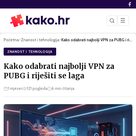
☰
Početna
Znanost i tehnologija
Kako odabrati najbolji VPN za PUBG i riješiti se laga
›
›
ZNANOST I TEHNOLOGIJA
Kako odabrati najbolji VPN za
PUBG i riješiti se laga
1 mjesec
121
pogleda
6
min čitanja