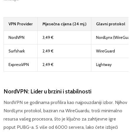
VPN Provider
Mjesečna cijena (24 mj.)
Glavni protokol
NordVPN
3,49 €
NordLynx (WireGuar
Surfshark
2,49 €
WireGuard
ExpressVPN
2,49 €
Lightway
NordVPN: Lider u brzini i stabilnosti
NordVPN se godinama profilira kao najpouzdaniji izbor. Njihov
NordLynx protokol, baziran na WireGuardu, troši minimalno
resursa vašeg procesora, što je ključno za zahtjevne igre
poput PUBG-a. S više od 6000 servera, lako ćete izbjeći