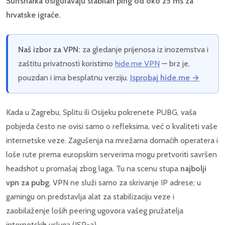
Surfsharka osiguravaju stabilan ping od oko 25 ms za
hrvatske igrače.
Naš izbor za VPN:
za gledanje prijenosa iz inozemstva i
zaštitu privatnosti koristimo
hide.me VPN
— brz je,
pouzdan i ima besplatnu verziju.
Isprobaj hide.me →
Kada u Zagrebu, Splitu ili Osijeku pokrenete PUBG, vaša
pobjeda često ne ovisi samo o refleksima, već o kvaliteti vaše
internetske veze. Zagušenja na mrežama domaćih operatera i
loše rute prema europskim serverima mogu pretvoriti savršen
headshot u promašaj zbog laga. Tu na scenu stupa
najbolji
vpn za pubg
. VPN ne služi samo za skrivanje IP adrese; u
gamingu on predstavlja alat za stabilizaciju veze i
zaobilaženje loših peering ugovora vašeg pružatelja
internetskih usluga (ISP-a).