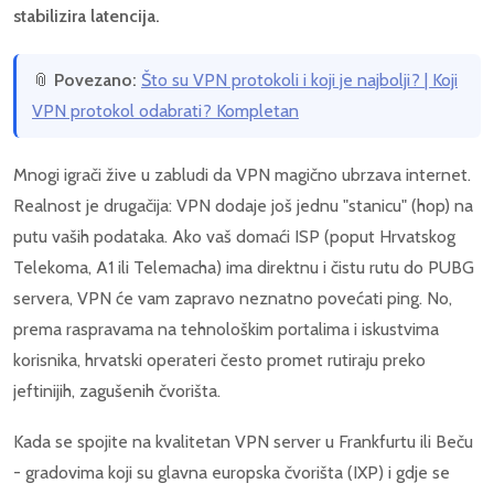
stabilizira latencija.
📎
Povezano:
Što su VPN protokoli i koji je najbolji? | Koji
VPN protokol odabrati? Kompletan
Mnogi igrači žive u zabludi da VPN magično ubrzava internet.
Realnost je drugačija: VPN dodaje još jednu "stanicu" (hop) na
putu vaših podataka. Ako vaš domaći ISP (poput Hrvatskog
Telekoma, A1 ili Telemacha) ima direktnu i čistu rutu do PUBG
servera, VPN će vam zapravo neznatno povećati ping. No,
prema raspravama na tehnološkim portalima i iskustvima
korisnika, hrvatski operateri često promet rutiraju preko
jeftinijih, zagušenih čvorišta.
Kada se spojite na kvalitetan VPN server u Frankfurtu ili Beču
- gradovima koji su glavna europska čvorišta (IXP) i gdje se