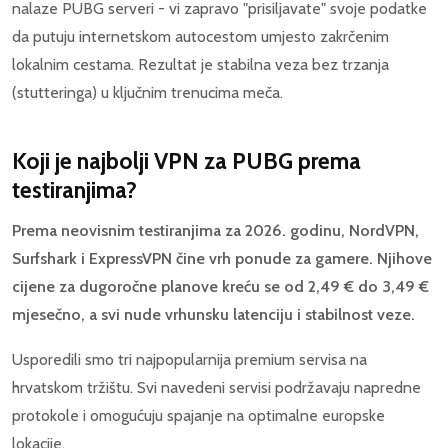
nalaze PUBG serveri - vi zapravo "prisiljavate" svoje podatke
da putuju internetskom autocestom umjesto zakrčenim
lokalnim cestama. Rezultat je stabilna veza bez trzanja
(stutteringa) u ključnim trenucima meča.
Koji je najbolji VPN za PUBG prema
testiranjima?
Prema neovisnim testiranjima za 2026. godinu, NordVPN,
Surfshark i ExpressVPN čine vrh ponude za gamere. Njihove
cijene za dugoročne planove kreću se od 2,49 € do 3,49 €
mjesečno, a svi nude vrhunsku latenciju i stabilnost veze.
Usporedili smo tri najpopularnija premium servisa na
hrvatskom tržištu. Svi navedeni servisi podržavaju napredne
protokole i omogućuju spajanje na optimalne europske
lokacije.