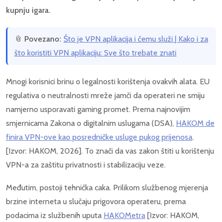
kupnju igara.
📎
Povezano:
Što je VPN aplikacija i čemu služi | Kako i za
što koristiti VPN aplikaciju: Sve što trebate znati
Mnogi korisnici brinu o legalnosti korištenja ovakvih alata. EU
regulativa o neutralnosti mreže jamči da operateri ne smiju
namjerno usporavati gaming promet. Prema najnovijim
smjernicama Zakona o digitalnim uslugama (DSA),
HAKOM de
finira VPN-ove kao posredničke usluge pukog prijenosa
.
[Izvor: HAKOM, 2026]. To znači da vas zakon štiti u korištenju
VPN-a za zaštitu privatnosti i stabilizaciju veze.
Međutim, postoji tehnička caka. Prilikom službenog mjerenja
brzine interneta u slučaju prigovora operateru, prema
podacima iz službenih uputa
HAKOMetra
[Izvor: HAKOM,