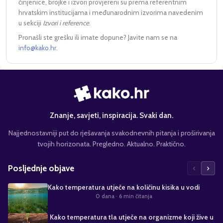
činjenice, brojke i izvori provjereni su prema referentnim
hrvatskim institucijama i međunarodnim izvorima navedenim
u sekciji
Izvori i reference
.
Pronašli ste grešku ili imate dopune? Javite nam se na
info@kako.hr
.
Znanje, savjeti, inspiracija. Svaki dan.
Najjednostavniji put do rješavanja svakodnevnih pitanja i proširivanja
tvojih horizonata. Pregledno. Aktualno. Praktično.
‹
›
Posljednje objave
Kako temperatura utječe na količinu kisika u vodi
0 dana
· 6 min čitanja
Kako temperatura tla utječe na organizme koji žive u