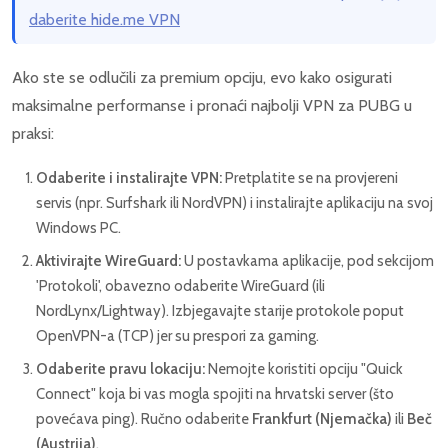
daberite hide.me VPN
Ako ste se odlučili za premium opciju, evo kako osigurati
maksimalne performanse i pronaći najbolji VPN za PUBG u
praksi:
Odaberite i instalirajte VPN:
Pretplatite se na provjereni
servis (npr. Surfshark ili NordVPN) i instalirajte aplikaciju na svoj
Windows PC.
Aktivirajte WireGuard:
U postavkama aplikacije, pod sekcijom
'Protokoli', obavezno odaberite WireGuard (ili
NordLynx/Lightway). Izbjegavajte starije protokole poput
OpenVPN-a (TCP) jer su prespori za gaming.
Odaberite pravu lokaciju:
Nemojte koristiti opciju "Quick
Connect" koja bi vas mogla spojiti na hrvatski server (što
povećava ping). Ručno odaberite
Frankfurt (Njemačka)
ili
Beč
(Austrija)
.