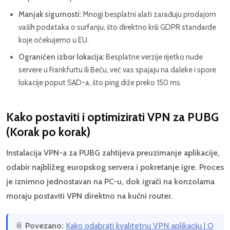
Manjak sigurnosti:
Mnogi besplatni alati zarađuju prodajom
vaših podataka o surfanju, što direktno krši GDPR standarde
koje očekujemo u EU.
Ograničen izbor lokacija:
Besplatne verzije rijetko nude
servere u Frankfurtu ili Beču, već vas spajaju na daleke i spore
lokacije poput SAD-a, što ping diže preko 150 ms.
Kako postaviti i optimizirati VPN za PUBG
(Korak po korak)
Instalacija VPN-a za PUBG zahtijeva preuzimanje aplikacije,
odabir najbližeg europskog servera i pokretanje igre. Proces
je iznimno jednostavan na PC-u, dok igrači na konzolama
moraju postaviti VPN direktno na kućni router.
📎
Povezano:
Kako odabrati kvalitetnu VPN aplikaciju | O