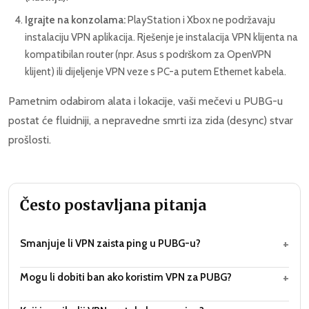
Igrajte na konzolama:
PlayStation i Xbox ne podržavaju
instalaciju VPN aplikacija. Rješenje je instalacija VPN klijenta na
kompatibilan router (npr. Asus s podrškom za OpenVPN
klijent) ili dijeljenje VPN veze s PC-a putem Ethernet kabela.
Pametnim odabirom alata i lokacije, vaši mečevi u PUBG-u
postat će fluidniji, a nepravedne smrti iza zida (desync) stvar
prošlosti.
Često postavljana pitanja
+
Smanjuje li VPN zaista ping u PUBG-u?
+
Mogu li dobiti ban ako koristim VPN za PUBG?