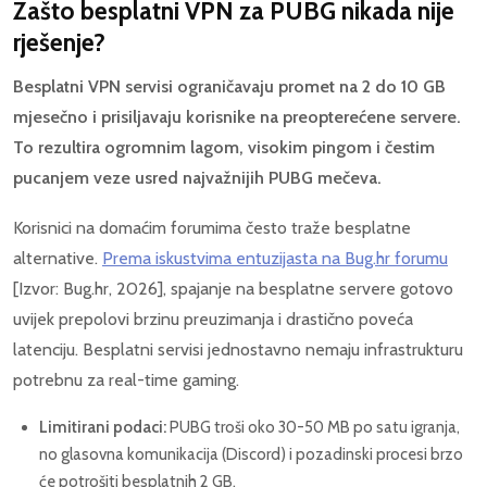
Zašto besplatni VPN za PUBG nikada nije
rješenje?
Besplatni VPN servisi ograničavaju promet na 2 do 10 GB
mjesečno i prisiljavaju korisnike na preopterećene servere.
To rezultira ogromnim lagom, visokim pingom i čestim
pucanjem veze usred najvažnijih PUBG mečeva.
Korisnici na domaćim forumima često traže besplatne
alternative.
Prema iskustvima entuzijasta na Bug.hr forumu
[Izvor: Bug.hr, 2026], spajanje na besplatne servere gotovo
uvijek prepolovi brzinu preuzimanja i drastično poveća
latenciju. Besplatni servisi jednostavno nemaju infrastrukturu
potrebnu za real-time gaming.
Limitirani podaci:
PUBG troši oko 30-50 MB po satu igranja,
no glasovna komunikacija (Discord) i pozadinski procesi brzo
će potrošiti besplatnih 2 GB.