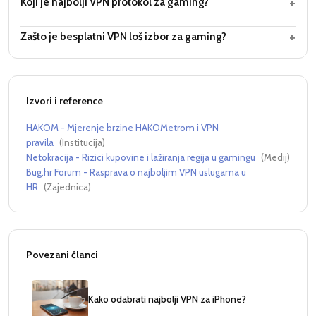
+
Koji je najbolji VPN protokol za gaming?
+
Zašto je besplatni VPN loš izbor za gaming?
Izvori i reference
HAKOM - Mjerenje brzine HAKOMetrom i VPN
pravila
(
Institucija
)
Netokracija - Rizici kupovine i lažiranja regija u gamingu
(
Medij
)
Bug.hr Forum - Rasprava o najboljim VPN uslugama u
HR
(
Zajednica
)
Povezani članci
Kako odabrati najbolji VPN za iPhone?