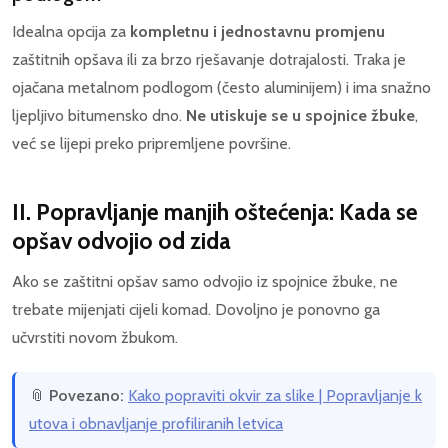
Idealna opcija za
kompletnu i jednostavnu promjenu
zaštitnih opšava ili za brzo rješavanje dotrajalosti. Traka je
ojačana metalnom podlogom (često aluminijem) i ima snažno
ljepljivo bitumensko dno.
Ne utiskuje se u spojnice žbuke
,
već se lijepi preko pripremljene površine.
II. Popravljanje manjih oštećenja: Kada se
opšav odvojio od zida
Ako se zaštitni opšav samo odvojio iz spojnice žbuke, ne
trebate mijenjati cijeli komad. Dovoljno je ponovno ga
učvrstiti novom žbukom.
📎
Povezano:
Kako popraviti okvir za slike | Popravljanje k
utova i obnavljanje profiliranih letvica