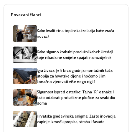
Povezani članci
Kako kvalitetna toplinska izolacija kuće vraća
novac?
Kako sigurno koristiti produžni kabel: Uređaji
koje nikada ne smijete spajati na razdjelnik
Igra živaca: Je li brza gradnja montažnih kuća
utopija za hrvatske cijene i hoćemo li im
konačno vjerovati više nego cigli?
Sigurnost ispred estetike: Tajna “R” oznake i
kako odabrati protuklizne pločice za svaki dio
doma
Hrvatska građevinska enigma: Zašto inovacija
zapinje između propisa, straha i fasade