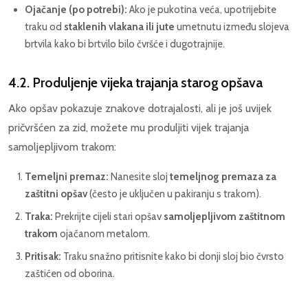
Ojačanje (po potrebi):
Ako je pukotina veća, upotrijebite
traku od
staklenih vlakana ili jute
umetnutu između slojeva
brtvila kako bi brtvilo bilo čvršće i dugotrajnije.
4.2. Produljenje vijeka trajanja starog opšava
Ako opšav pokazuje znakove dotrajalosti, ali je još uvijek
pričvršćen za zid, možete mu produljiti vijek trajanja
samoljepljivom trakom:
Temeljni premaz:
Nanesite sloj
temeljnog premaza za
zaštitni opšav
(često je uključen u pakiranju s trakom).
Traka:
Prekrijte cijeli stari opšav
samoljepljivom zaštitnom
trakom
ojačanom metalom.
Pritisak:
Traku snažno pritisnite kako bi donji sloj bio čvrsto
zaštićen od oborina.