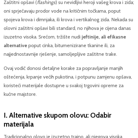
Zaštitni opšavi (
flashings
) su nevidljivi heroji vašeg krova i zida;
oni sprječavaju prodor vode na kritičnim točkama, poput
spojeva krova i dimnjaka, ili krova i vertikalnog zida. Nekada su
olovni zaštitni opšavi bili standard, no njihova je cijena danas
izuzetno visoka. Srećom, tržište nudi
jeftinije, ali efikasne
alternative
poput cinka, bitumenizirane tkanine ili, za
najjednostavnije rješenje, samoljepljive zaštitne trake.
Ovaj vodič donosi detaljne korake za popravljanje manjih
oštećenja, krpanje većih pukotina, i potpunu zamjenu opšava,
koristeći materijale dostupne u svakoj trgovini opreme za
kućne majstore.
I. Alternative skupom olovu: Odabir
materijala
Tradicionalno olovo je izuzetno trajno, ali njegova visoka