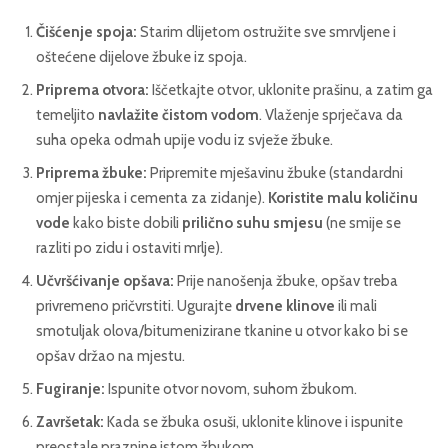
Čišćenje spoja:
Starim dlijetom ostružite sve smrvljene i
oštećene dijelove žbuke iz spoja.
Priprema otvora:
Iščetkajte otvor, uklonite prašinu, a zatim ga
temeljito
navlažite čistom vodom
. Vlaženje sprječava da
suha opeka odmah upije vodu iz svježe žbuke.
Priprema žbuke:
Pripremite mješavinu žbuke (standardni
omjer pijeska i cementa za zidanje).
Koristite malu količinu
vode
kako biste dobili
prilično suhu smjesu
(ne smije se
razliti po zidu i ostaviti mrlje).
Učvršćivanje opšava:
Prije nanošenja žbuke, opšav treba
privremeno pričvrstiti. Ugurajte
drvene klinove
ili mali
smotuljak olova/bitumenizirane tkanine u otvor kako bi se
opšav držao na mjestu.
Fugiranje:
Ispunite otvor novom, suhom žbukom.
Završetak:
Kada se žbuka osuši, uklonite klinove i ispunite
preostale praznine istom žbukom.