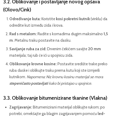
3.2. Oblikovanje i postavljanje novog opšava
(Olovo/Cink)
Određivanje kuta:
Koristite
kosi pokretni kutnik
(vinklu) da
odredite kut između zida i krova.
Rad s metalom:
Radite s komadima dugim maksimalno
1,5
m
. Metalnu traku postavite na dasku.
Savijanje ruba za zid:
Drvenim čekićem savijte
20 mm
materijala; taj rub će ići u spojnicu zida.
Oblikovanje krovne kosine:
Postavite središte trake preko
ruba daske i oblikujte traku prema kutu koji ste izmjerili
kutnikom.
Napomena: Niz krovnu kosinu materijal se mora
stepeničasto postavljati
kako bi pristajao u spojnice.
3.3. Oblikovanje bitumenizirane tkanine (Vlakna)
Zagrijavanje:
Bitumenizirani materijal oblikujte rukom; po
potrebi, omekšajte ga blagim zagrijavanjem pomoću
led-