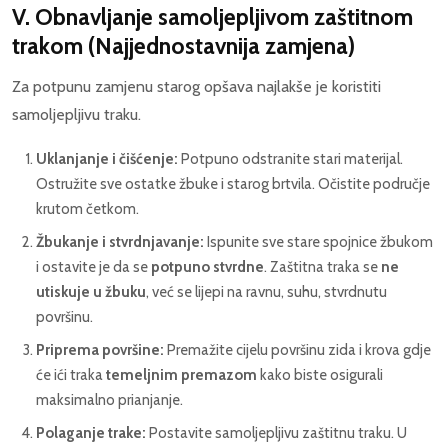
V. Obnavljanje samoljepljivom zaštitnom
trakom (Najjednostavnija zamjena)
Za potpunu zamjenu starog opšava najlakše je koristiti
samoljepljivu traku.
Uklanjanje i čišćenje:
Potpuno odstranite stari materijal.
Ostružite sve ostatke žbuke i starog brtvila. Očistite područje
krutom četkom.
Žbukanje i stvrdnjavanje:
Ispunite sve stare spojnice žbukom
i ostavite je da se
potpuno stvrdne
. Zaštitna traka se
ne
utiskuje u žbuku
, već se lijepi na ravnu, suhu, stvrdnutu
površinu.
Priprema površine:
Premažite cijelu površinu zida i krova gdje
će ići traka
temeljnim premazom
kako biste osigurali
maksimalno prianjanje.
Polaganje trake:
Postavite samoljepljivu zaštitnu traku. U