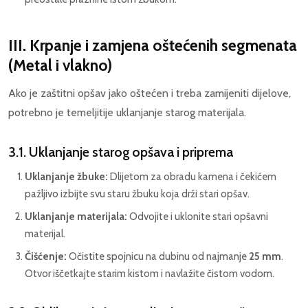
III. Krpanje i zamjena oštećenih segmenata
(Metal i vlakno)
Ako je zaštitni opšav jako oštećen i treba zamijeniti dijelove,
potrebno je temeljitije uklanjanje starog materijala.
3.1. Uklanjanje starog opšava i priprema
Uklanjanje žbuke:
Dlijetom za obradu kamena i čekićem
pažljivo izbijte svu staru žbuku koja drži stari opšav.
Uklanjanje materijala:
Odvojite i uklonite stari opšavni
materijal.
Čišćenje:
Očistite spojnicu na dubinu od najmanje
25 mm
.
Otvor iščetkajte starim kistom i navlažite čistom vodom.