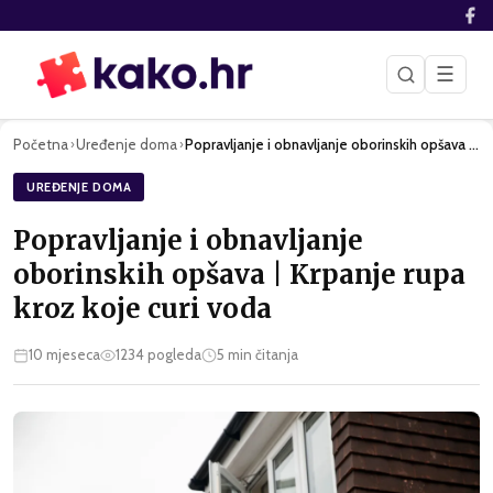
☰
Početna
Uređenje doma
Popravljanje i obnavljanje oborinskih opšava | Krpanje rupa …
›
›
UREĐENJE DOMA
Popravljanje i obnavljanje
oborinskih opšava | Krpanje rupa
kroz koje curi voda
10 mjeseca
1234
pogleda
5
min čitanja