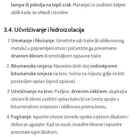
lampe ili pištolja na topli zrak
. Materijal će zadržati željeni
oblik kada se ohladi i stvrdne.
3.4. Učvršćivanje i hidroizolacija
Umetanje i fiksiranje:
Umetnite rub trake (ili oblikovanog
metala) u pripremljeni otvor i pričvrstite ga privremeno
drvenim klinom
ili smotuljkom opšavne trake.
Bitumenska smjesa:
Nanesite širok sloj
vodootporne
bitumenske smjese
na krov, točno na mjesto gdje će biti
postavljen opšav (ispod opšava).
Učvršćivanje na krov:
Pažljivo,
drvenim čekićem
, ulupkajte
cinčani ili olovni zaštitni opšav kako bi se čvrsto spojio s
bitumenskom smjesom i oblikovao prema krovu.
Fugiranje:
Ispunite otvore između opeka svježom žbukom i
dobro je ugurajte. Kad se osuši, izvadite klinove i ispunite
preostale rupe žbukom.