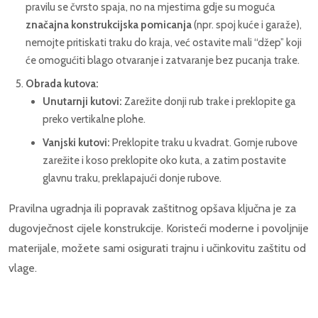
pravilu se čvrsto spaja, no na mjestima gdje su moguća
značajna konstrukcijska pomicanja
(npr. spoj kuće i garaže),
nemojte pritiskati traku do kraja, već ostavite mali “džep” koji
će omogućiti blago otvaranje i zatvaranje bez pucanja trake.
Obrada kutova:
Unutarnji kutovi:
Zarežite donji rub trake i preklopite ga
preko vertikalne plohe.
Vanjski kutovi:
Preklopite traku u kvadrat. Gornje rubove
zarežite i koso preklopite oko kuta, a zatim postavite
glavnu traku, preklapajući donje rubove.
Pravilna ugradnja ili popravak zaštitnog opšava ključna je za
dugovječnost cijele konstrukcije. Koristeći moderne i povoljnije
materijale, možete sami osigurati trajnu i učinkovitu zaštitu od
vlage.