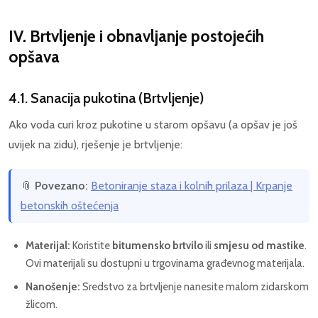
IV. Brtvljenje i obnavljanje postojećih
opšava
4.1. Sanacija pukotina (Brtvljenje)
Ako voda curi kroz pukotine u starom opšavu (a opšav je još
uvijek na zidu), rješenje je brtvljenje:
📎
Povezano:
Betoniranje staza i kolnih prilaza | Krpanje
betonskih oštećenja
Materijal:
Koristite
bitumensko brtvilo
ili
smjesu od mastike
.
Ovi materijali su dostupni u trgovinama građevnog materijala.
Nanošenje:
Sredstvo za brtvljenje nanesite malom zidarskom
žlicom.