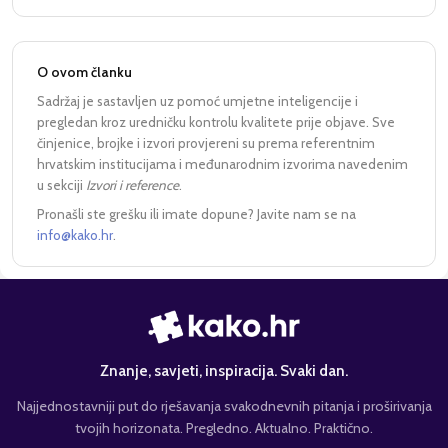
O ovom članku
Sadržaj je sastavljen uz pomoć umjetne inteligencije i
pregledan kroz uredničku kontrolu kvalitete prije objave. Sve
činjenice, brojke i izvori provjereni su prema referentnim
hrvatskim institucijama i međunarodnim izvorima navedenim
u sekciji
Izvori i reference
.
Pronašli ste grešku ili imate dopune? Javite nam se na
info@kako.hr
.
Znanje, savjeti, inspiracija. Svaki dan.
Najjednostavniji put do rješavanja svakodnevnih pitanja i proširivanja
tvojih horizonata. Pregledno. Aktualno. Praktično.