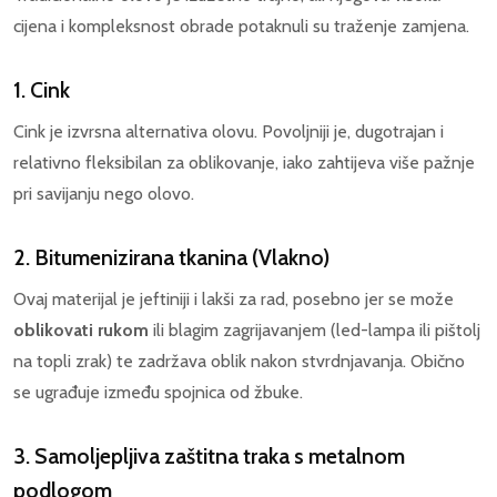
cijena i kompleksnost obrade potaknuli su traženje zamjena.
1. Cink
Cink je izvrsna alternativa olovu. Povoljniji je, dugotrajan i
relativno fleksibilan za oblikovanje, iako zahtijeva više pažnje
pri savijanju nego olovo.
2. Bitumenizirana tkanina (Vlakno)
Ovaj materijal je jeftiniji i lakši za rad, posebno jer se može
oblikovati rukom
ili blagim zagrijavanjem (led-lampa ili pištolj
na topli zrak) te zadržava oblik nakon stvrdnjavanja. Obično
se ugrađuje između spojnica od žbuke.
3. Samoljepljiva zaštitna traka s metalnom
podlogom