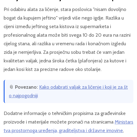
Pri odabiru alata za ličenje, stara poslovica "nisam dovoljno
bogat da kupujem jeftino" vrijedi više nego igdje. Razlika u
cijeni između jeftinog seta kistova iz supermarketa i
profesionalnog alata može biti svega 10 do 20 eura na razini
cijelog stana, ali razlika u vremenu rada i konačnom izgledu
zida je nemjerljiva. Za prosječnu sobu trebat će vam jedan
kvalitetan valjak, jedna široka četka (plafonjera) za kutove i
jedan kosi kist za precizne radove oko stolarije.
📎
Povezano:
Kako odabrati valjak za ličenje i koji je za št
o najpogodniji
Dodatne informacije o tehničkim propisima za građevinske
proizvode i materijale možete pronaći na stranicama
Ministars
tva prostornoga uređenja, graditeljstva i državne imovine
,