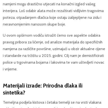
namjeni mogu drastično utjecati na konačni izgled vašeg
interijera. Loš odabir alata može rezultirati vidljivim tragovima
poteza, otpadanjem dlačica koje ostaju zalijepljene na zidu i
neravnomjernim nanosom skupe boje.
U ovom opširnom vodiču istražit ćemo sve aspekte odabira
pravog pribora za ličenje, od analize materijala do specifičnih
namjena za različite površine, uzimajući u obzir aktualne cijene
i standarde na tržištu u 2025. godini. Cilj nam je demistificirati
police u trgovinama bojama i lakovima te vam uštedjeti novac
i vrijeme.
Materijali izrade: Prirodna dlaka ili
sintetika?
Temeljna podjela kistova i četaka temelji se na vrsti vlakana