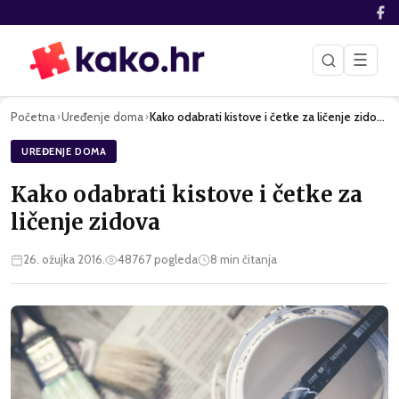
☰
Početna
Uređenje doma
Kako odabrati kistove i četke za ličenje zidova
›
›
UREĐENJE DOMA
Kako odabrati kistove i četke za
ličenje zidova
26. ožujka 2016.
48767
pogleda
8
min čitanja