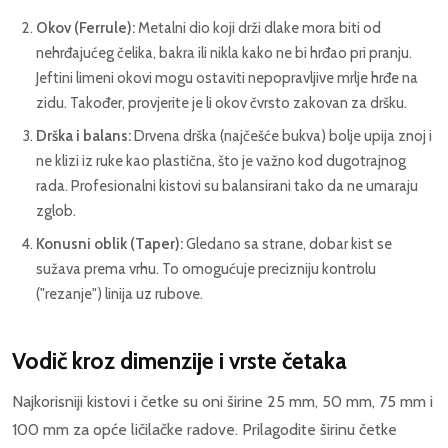
Okov (Ferrule):
Metalni dio koji drži dlake mora biti od
nehrđajućeg čelika, bakra ili nikla kako ne bi hrđao pri pranju.
Jeftini limeni okovi mogu ostaviti nepopravljive mrlje hrđe na
zidu. Također, provjerite je li okov čvrsto zakovan za dršku.
Drška i balans:
Drvena drška (najčešće bukva) bolje upija znoj i
ne klizi iz ruke kao plastična, što je važno kod dugotrajnog
rada. Profesionalni kistovi su balansirani tako da ne umaraju
zglob.
Konusni oblik (Taper):
Gledano sa strane, dobar kist se
sužava prema vrhu. To omogućuje precizniju kontrolu
("rezanje") linija uz rubove.
Vodič kroz dimenzije i vrste četaka
Najkorisniji kistovi i četke su oni širine 25 mm, 50 mm, 75 mm i
100 mm za opće ličilačke radove. Prilagodite širinu četke