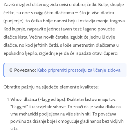
Završni izgled oličenog zida ovisi o dobroj četki. Bolje, skuplje
četke, su one s najgušćim dlačicama — što je više dlačica
(punjenje), to četka bolje nanosi boju i ostavlja manje tragova.
Kod kupnje, napravite jednostavan test: lagano povucite
dlačice kista. Većina novih četaka izgubit će jednu ili dvije
dlačice, no kod jeftinih četki, s loše umetnutim dlačicama u
epoksidno ljepilo, izglednije je da će ispadati čitavi čuperci.
📎
Povezano:
Kako pripremiti prostoriju za ličenje zidova
Obratite pažnju na sljedeće elemente kvalitete:
Vrhovi dlačica (Flagged tips):
Kvalitetni kistovi imaju tzv.
"flagged" ili rascvjetale vrhove. To znači da je svaka dlaka na
vrhu mehanički podijeljena na više sitnih niti. To povećava
površinu za držanje boje i omogućuje glađi nanos bez vidljivih
crta.