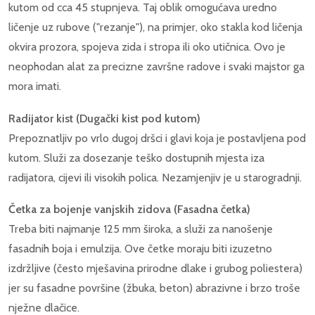
kutom od cca 45 stupnjeva. Taj oblik omogućava uredno
ličenje uz rubove ("rezanje"), na primjer, oko stakla kod ličenja
okvira prozora, spojeva zida i stropa ili oko utičnica. Ovo je
neophodan alat za precizne završne radove i svaki majstor ga
mora imati.
Radijator kist (Dugački kist pod kutom)
Prepoznatljiv po vrlo dugoj dršci i glavi koja je postavljena pod
kutom. Služi za dosezanje teško dostupnih mjesta iza
radijatora, cijevi ili visokih polica. Nezamjenjiv je u starogradnji.
Četka za bojenje vanjskih zidova (Fasadna četka)
Treba biti najmanje 125 mm široka, a služi za nanošenje
fasadnih boja i emulzija. Ove četke moraju biti izuzetno
izdržljive (često mješavina prirodne dlake i grubog poliestera)
jer su fasadne površine (žbuka, beton) abrazivne i brzo troše
nježne dlačice.