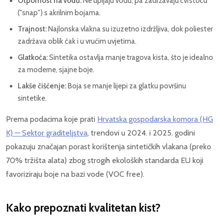
Otpornost na vodu:
Ne upijaju vodu, pa zadržavaju čvrstoću
("snap") s akrilnim bojama.
Trajnost:
Najlonska vlakna su izuzetno izdržljiva, dok poliester
zadržava oblik čak i u vrućim uvjetima.
Glatkoća:
Sintetika ostavlja manje tragova kista, što je idealno
za moderne, sjajne boje.
Lakše čišćenje:
Boja se manje lijepi za glatku površinu
sintetike.
Prema podacima koje prati
Hrvatska gospodarska komora (HG
K) — Sektor graditeljstva
, trendovi u 2024. i 2025. godini
pokazuju značajan porast korištenja sintetičkih vlakana (preko
70% tržišta alata) zbog strogih ekoloških standarda EU koji
favoriziraju boje na bazi vode (VOC free).
Kako prepoznati kvalitetan kist?