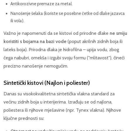
Antikorozivne premaze za metal.
Nanošenje šelaka (koriste se posebne četke od dlake jazavca
ili vola).
Važno je napomenuti da se kistovi od prirodne dlake
ne smiju
koristiti s bojama na bazi vode
(poput akrilnih zidnih boja ili
lateks boja). Prirodna dlaka je hidrofilna – upija vodu, zbog
čega nabubri, omekša i izgubi svoju formu ("mlitavost"), čineći
precizno nanošenje nemogućim.
Sintetički kistovi (Najlon i poliester)
Danas su visokokvalitetna sintetička vlakna standard za
većinu zidnih boja u interijerima. Izrađuju se od najlona,
poliestera ili njihove mješavine (npr. Tynex vlakna). Njihove
ključne prednosti su: