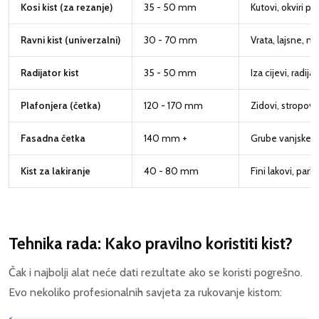
Kosi kist (za rezanje)
35 - 50 mm
Kutovi, okviri pr
Ravni kist (univerzalni)
30 - 70 mm
Vrata, lajsne, m
Radijator kist
35 - 50 mm
Iza cijevi, radi
Plafonjera (četka)
120 - 170 mm
Zidovi, stropovi
Fasadna četka
140 mm +
Grube vanjske p
Kist za lakiranje
40 - 80 mm
Fini lakovi, parke
Tehnika rada: Kako pravilno koristiti kist?
Čak i najbolji alat neće dati rezultate ako se koristi pogrešno.
Evo nekoliko profesionalnih savjeta za rukovanje kistom: