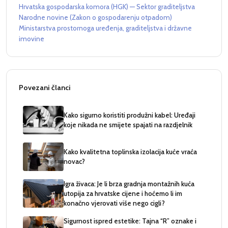
Hrvatska gospodarska komora (HGK) — Sektor graditeljstva
Narodne novine (Zakon o gospodarenju otpadom)
Ministarstva prostornoga uređenja, graditeljstva i državne
imovine
Povezani članci
Kako sigurno koristiti produžni kabel: Uređaji
koje nikada ne smijete spajati na razdjelnik
Kako kvalitetna toplinska izolacija kuće vraća
novac?
Igra živaca: Je li brza gradnja montažnih kuća
utopija za hrvatske cijene i hoćemo li im
konačno vjerovati više nego cigli?
Sigurnost ispred estetike: Tajna “R” oznake i