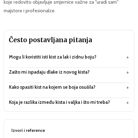
koje redovito objavljuje smjernice važne za "uradi sam"
majstore i profesionalce.
Često postavljana pitanja
+
Mogu li koristiti isti kist za lak i zidnu boju?
+
Zašto mi ispadaju dlake iz novog kista?
+
Kako spasiti kist na kojem se boja osušila?
+
Koja je razlika između kista i valjka i što mi treba?
Izvori i reference