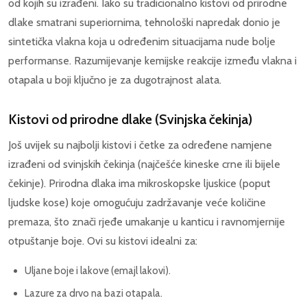
od kojih su izrađeni. Iako su tradicionalno kistovi od prirodne
dlake smatrani superiornima, tehnološki napredak donio je
sintetička vlakna koja u određenim situacijama nude bolje
performanse. Razumijevanje kemijske reakcije između vlakna i
otapala u boji ključno je za dugotrajnost alata.
Kistovi od prirodne dlake (Svinjska čekinja)
Još uvijek su najbolji kistovi i četke za određene namjene
izrađeni od svinjskih čekinja (najčešće kineske crne ili bijele
čekinje). Prirodna dlaka ima mikroskopske ljuskice (poput
ljudske kose) koje omogućuju zadržavanje veće količine
premaza, što znači rjeđe umakanje u kanticu i ravnomjernije
otpuštanje boje. Ovi su kistovi idealni za:
Uljane boje i lakove (emajl lakovi).
Lazure za drvo na bazi otapala.