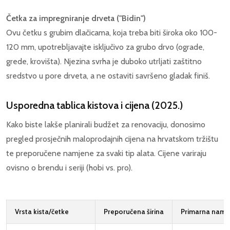
Četka za impregniranje drveta ("Bidin")
Ovu četku s grubim dlačicama, koja treba biti široka oko 100-
120 mm, upotrebljavajte isključivo za grubo drvo (ograde,
grede, krovišta). Njezina svrha je duboko utrljati zaštitno
sredstvo u pore drveta, a ne ostaviti savršeno gladak finiš.
Usporedna tablica kistova i cijena (2025.)
Kako biste lakše planirali budžet za renovaciju, donosimo
pregled prosječnih maloprodajnih cijena na hrvatskom tržištu
te preporučene namjene za svaki tip alata. Cijene variraju
ovisno o brendu i seriji (hobi vs. pro).
Vrsta kista/četke
Preporučena širina
Primarna namj