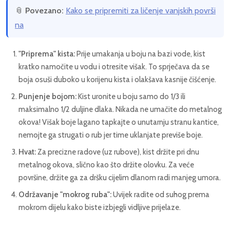
📎
Povezano:
Kako se pripremiti za ličenje vanjskih površi
na
"Priprema" kista:
Prije umakanja u boju na bazi vode, kist
kratko namočite u vodu i otresite višak. To sprječava da se
boja osuši duboko u korijenu kista i olakšava kasnije čišćenje.
Punjenje bojom:
Kist uronite u boju samo do 1/3 ili
maksimalno 1/2 duljine dlaka. Nikada ne umačite do metalnog
okova! Višak boje lagano tapkajte o unutarnju stranu kantice,
nemojte ga strugati o rub jer time uklanjate previše boje.
Hvat:
Za precizne radove (uz rubove), kist držite pri dnu
metalnog okova, slično kao što držite olovku. Za veće
površine, držite ga za dršku cijelim dlanom radi manjeg umora.
Održavanje "mokrog ruba":
Uvijek radite od suhog prema
mokrom dijelu kako biste izbjegli vidljive prijelaze.