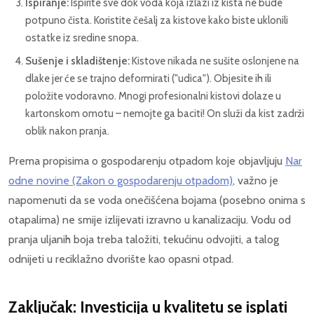
Ispiranje:
Ispirite sve dok voda koja izlazi iz kista ne bude
potpuno čista. Koristite češalj za kistove kako biste uklonili
ostatke iz sredine snopa.
Sušenje i skladištenje:
Kistove nikada ne sušite oslonjene na
dlake jer će se trajno deformirati ("udica"). Objesite ih ili
položite vodoravno. Mnogi profesionalni kistovi dolaze u
kartonskom omotu – nemojte ga baciti! On služi da kist zadrži
oblik nakon pranja.
Prema propisima o gospodarenju otpadom koje objavljuju
Nar
odne novine (Zakon o gospodarenju otpadom)
, važno je
napomenuti da se voda onečišćena bojama (posebno onima s
otapalima) ne smije izlijevati izravno u kanalizaciju. Vodu od
pranja uljanih boja treba taložiti, tekućinu odvojiti, a talog
odnijeti u reciklažno dvorište kao opasni otpad.
Zaključak: Investicija u kvalitetu se isplati