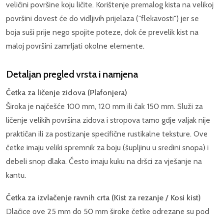
veličini površine koju ličite. Korištenje premalog kista na velikoj
površini dovest će do vidljivih prijelaza ("flekavosti") jer se
boja suši prije nego spojite poteze, dok će prevelik kist na
maloj površini zamrljati okolne elemente.
Detaljan pregled vrsta i namjena
Četka za ličenje zidova (Plafonjera)
Široka je najčešće 100 mm, 120 mm ili čak 150 mm. Služi za
ličenje velikih površina zidova i stropova tamo gdje valjak nije
praktičan ili za postizanje specifične rustikalne teksture. Ove
četke imaju veliki spremnik za boju (šupljinu u sredini snopa) i
debeli snop dlaka. Često imaju kuku na dršci za vješanje na
kantu.
Četka za izvlačenje ravnih crta (Kist za rezanje / Kosi kist)
Dlačice ove 25 mm do 50 mm široke četke odrezane su pod