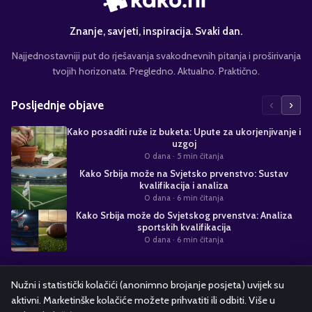
Znanje, savjeti, inspiracija. Svaki dan.
Najjednostavniji put do rješavanja svakodnevnih pitanja i proširivanja
tvojih horizonata. Pregledno. Aktualno. Praktično.
‹
›
Posljednje objave
Kako posaditi ruže iz buketa: Upute za ukorjenjivanje i
uzgoj
0 dana
· 5 min čitanja
Kako Srbija može na Svjetsko prvenstvo: Sustav
kvalifikacija i analiza
0 dana
· 6 min čitanja
Kako Srbija može do Svjetskog prvenstva: Analiza
sportskih kvalifikacija
0 dana
· 6 min čitanja
Suradnja s nama
Nužni i statistički kolačići (anonimno brojanje posjeta) uvijek su
aktivni. Marketinške kolačiće možete prihvatiti ili odbiti. Više u
Alati i kalkulatori
Oglašavanje
Politika kolačića
Pravila privatnosti