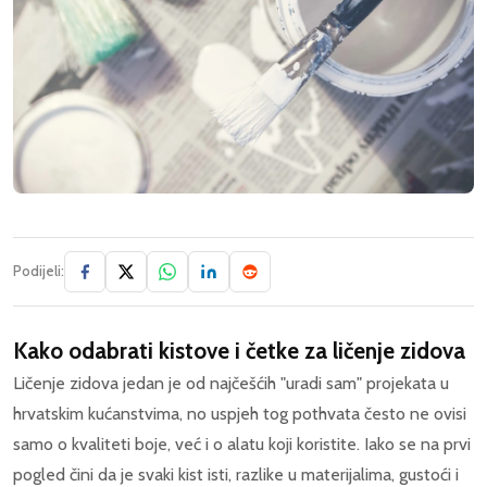
Podijeli:
Kako odabrati kistove i četke za ličenje zidova
Ličenje zidova jedan je od najčešćih "uradi sam" projekata u
hrvatskim kućanstvima, no uspjeh tog pothvata često ne ovisi
samo o kvaliteti boje, već i o alatu koji koristite. Iako se na prvi
pogled čini da je svaki kist isti, razlike u materijalima, gustoći i