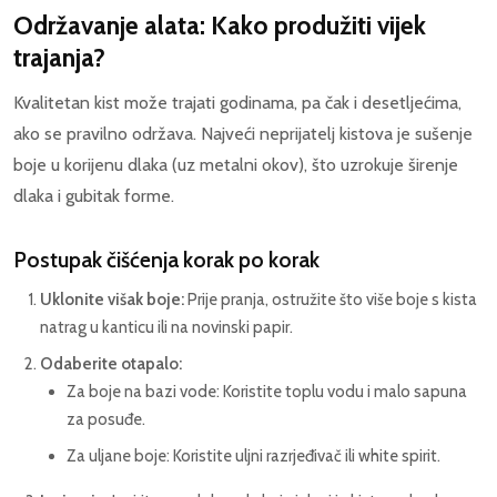
Održavanje alata: Kako produžiti vijek
trajanja?
Kvalitetan kist može trajati godinama, pa čak i desetljećima,
ako se pravilno održava. Najveći neprijatelj kistova je sušenje
boje u korijenu dlaka (uz metalni okov), što uzrokuje širenje
dlaka i gubitak forme.
Postupak čišćenja korak po korak
Uklonite višak boje:
Prije pranja, ostružite što više boje s kista
natrag u kanticu ili na novinski papir.
Odaberite otapalo:
Za boje na bazi vode: Koristite toplu vodu i malo sapuna
za posuđe.
Za uljane boje: Koristite uljni razrjeđivač ili white spirit.