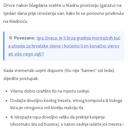
Drvce nakon blagdana vratite u hladnu prostoriju (garažu) na
tjedan dana prije iznošenja van, kako bi se ponovno priviknulo
na hladnoću.
📎
Povezano:
Igra živaca: Je li brza gradnja montažnih kuć
a utopija za hrvatske cijene i hoćemo li im konačno vjerov
ati više nego cigli?
Kada vremenski uvjeti dopuste (tlo nije "kamen" od leda),
slijedite postupak:
Vilama dobro izrahlite tlo na mjestu sadnje.
Dodajte dovoljno kiselog treseta, vrtnog komposta ili truloga
lišća jer crnogorica voli kiseliju reakciju tla.
4.
Iskopajte rupu dovoljno veliku da prekrije korijenje
(dvostruko širu od busena), a nakon sadnje raširite još treseta i