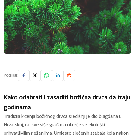
Podijeli:
Kako odabrati i zasaditi božićna drvca da traju
godinama
Tradicija kićenja božićnog drvca središnji je dio blagdana u
Hrvatskoj, no sve više građana okreće se ekološki
prihvatljivijim rješenjima. Umjesto sječenih stabala koja nakon