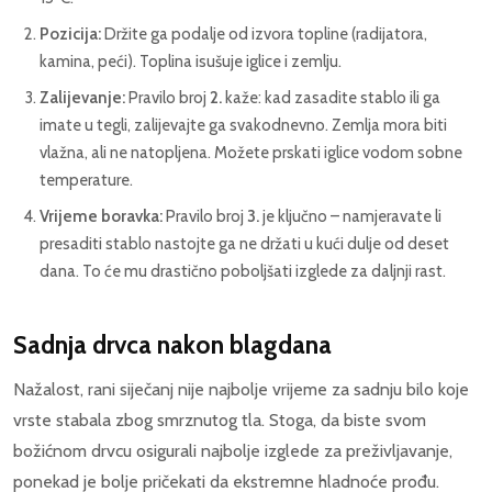
Pozicija:
Držite ga podalje od izvora topline (radijatora,
kamina, peći). Toplina isušuje iglice i zemlju.
Zalijevanje:
Pravilo broj
2.
kaže: kad zasadite stablo ili ga
imate u tegli, zalijevajte ga svakodnevno. Zemlja mora biti
vlažna, ali ne natopljena. Možete prskati iglice vodom sobne
temperature.
Vrijeme boravka:
Pravilo broj
3.
je ključno – namjeravate li
presaditi stablo nastojte ga ne držati u kući dulje od deset
dana. To će mu drastično poboljšati izglede za daljnji rast.
Sadnja drvca nakon blagdana
Nažalost, rani siječanj nije najbolje vrijeme za sadnju bilo koje
vrste stabala zbog smrznutog tla. Stoga, da biste svom
božićnom drvcu osigurali najbolje izglede za preživljavanje,
ponekad je bolje pričekati da ekstremne hladnoće prođu.