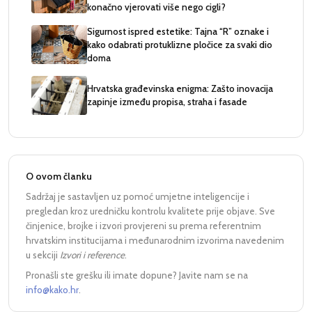
konačno vjerovati više nego cigli?
Sigurnost ispred estetike: Tajna “R” oznake i
kako odabrati protuklizne pločice za svaki dio
doma
Hrvatska građevinska enigma: Zašto inovacija
zapinje između propisa, straha i fasade
O ovom članku
Sadržaj je sastavljen uz pomoć umjetne inteligencije i
pregledan kroz uredničku kontrolu kvalitete prije objave. Sve
činjenice, brojke i izvori provjereni su prema referentnim
hrvatskim institucijama i međunarodnim izvorima navedenim
u sekciji
Izvori i reference
.
Pronašli ste grešku ili imate dopune? Javite nam se na
info@kako.hr
.