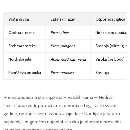
Vrsta drvca
Latinski naziv
Otpornost iglica
Obična smreka
Picea abies
Niska (brzo opadaju
Srebrna smreka
Picea pungens
Srednja (oštre iglice
Nordijska jela
Abies nordmanniana
Visoka (ne bodu)
Pančićeva omorika
Picea omorika
Srednja
Prema podacima stručnjaka iz Hrvatskih šuma — Nedrvni
šumski proizvodi, potražnja za drvcima u tegli raste svake
godine, no kupci često zaboravljaju da je Nordijska jela, iako
najskuplja, dugoročno najisplativija ako je planirate presaditi
jer najbolje podnosi stresne uvjete.