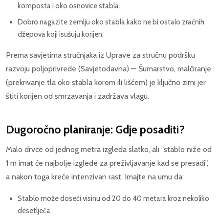
komposta i oko osnovice stabla.
Dobro nagazite zemlju oko stabla kako ne bi ostalo zračnih
džepova koji isušuju korijen.
Prema savjetima stručnjaka iz Uprave za stručnu podršku
razvoju poljoprivrede (Savjetodavna) — Šumarstvo, malčiranje
(prekrivanje tla oko stabla korom ili lišćem) je ključno zimi jer
štiti korijen od smrzavanja i zadržava vlagu.
Dugoročno planiranje: Gdje posaditi?
Malo drvce od jednog metra izgleda slatko, ali "stablo niže od
1 m imat će najbolje izglede za preživljavanje kad se presadi",
a nakon toga kreće intenzivan rast. Imajte na umu da:
Stablo može doseći visinu od 20 do 40 metara kroz nekoliko
desetljeća.