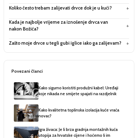
+
Koliko često trebam zalijevati drvce dok je u kući?
Kada je najbolje vrijeme za iznošenje drvca van
+
nakon Božića?
+
Zašto moje drvce u tegli gubi iglice iako ga zalijevam?
Povezani članci
Kako sigurno koristiti produžni kabel: Uređaji
koje nikada ne smijete spajati na razdjelnik
Kako kvalitetna toplinska izolacija kuće vraća
novac?
Igra živaca: Je li brza gradnja montažnih kuća
utopija za hrvatske cijene i hoćemo li im