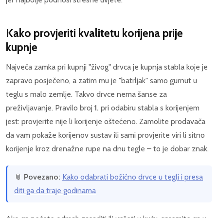
Kako provjeriti kvalitetu korijena prije
kupnje
Najveća zamka pri kupnji "živog" drvca je kupnja stabla koje je
zapravo posječeno, a zatim mu je "batrljak" samo gurnut u
teglu s malo zemlje. Takvo drvce nema šanse za
preživljavanje. Pravilo broj
1.
pri odabiru stabla s korijenjem
jest: provjerite nije li korijenje oštećeno. Zamolite prodavača
da vam pokaže korijenov sustav ili sami provjerite viri li sitno
korijenje kroz drenažne rupe na dnu tegle – to je dobar znak.
📎
Povezano:
Kako odabrati božićno drvce u tegli i presa
diti ga da traje godinama