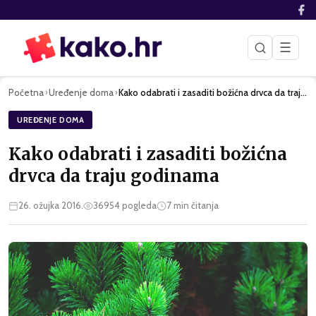
☰
Početna
Uređenje doma
Kako odabrati i zasaditi božićna drvca da traju godinama
›
›
UREĐENJE DOMA
Kako odabrati i zasaditi božićna
drvca da traju godinama
26. ožujka 2016.
36954
pogleda
7
min čitanja