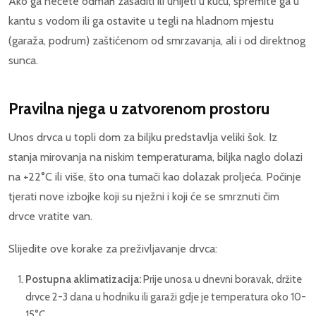
Ako ga nećete odmah zasaditi ili unijeti u kuću, spremite ga u
kantu s vodom ili ga ostavite u tegli na hladnom mjestu
(garaža, podrum) zaštićenom od smrzavanja, ali i od direktnog
sunca.
Pravilna njega u zatvorenom prostoru
Unos drvca u topli dom za biljku predstavlja veliki šok. Iz
stanja mirovanja na niskim temperaturama, biljka naglo dolazi
na +22°C ili više, što ona tumači kao dolazak proljeća. Počinje
tjerati nove izbojke koji su nježni i koji će se smrznuti čim
drvce vratite van.
Slijedite ove korake za preživljavanje drvca:
Postupna aklimatizacija:
Prije unosa u dnevni boravak, držite
drvce 2-3 dana u hodniku ili garaži gdje je temperatura oko 10-
15°C.