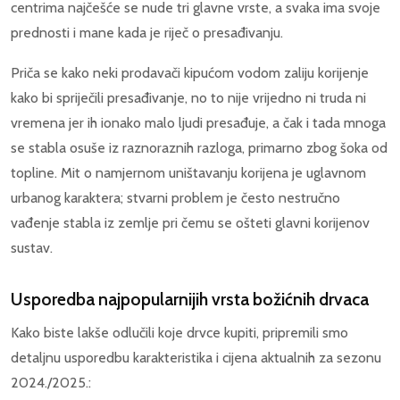
centrima najčešće se nude tri glavne vrste, a svaka ima svoje
prednosti i mane kada je riječ o presađivanju.
Priča se kako neki prodavači kipućom vodom zaliju korijenje
kako bi spriječili presađivanje, no to nije vrijedno ni truda ni
vremena jer ih ionako malo ljudi presađuje, a čak i tada mnoga
se stabla osuše iz raznoraznih razloga, primarno zbog šoka od
topline. Mit o namjernom uništavanju korijena je uglavnom
urbanog karaktera; stvarni problem je često nestručno
vađenje stabla iz zemlje pri čemu se ošteti glavni korijenov
sustav.
Usporedba najpopularnijih vrsta božićnih drvaca
Kako biste lakše odlučili koje drvce kupiti, pripremili smo
detaljnu usporedbu karakteristika i cijena aktualnih za sezonu
2024./2025.: