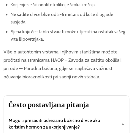
Korijenje se širi onoliko koliko je široka krošnja.
Ne sadite drvce bliže od 5-6 metara od kuće ili ograde
susjeda.
Sjena koju će stablo stvarati može utjecati na ostatak vašeg
vrta ili povrtnjaka.
Više o autohtonim vrstama i njihovim staništima možete
pročitati na stranicama HAOP - Zavoda za zaštitu okoliša i
prirode — Prirodna baština, gdje se naglašava važnost
očuvanja bioraznolikosti pri sadnji novih stabala.
Često postavljana pitanja
Mogu li presaditi odrezano božićno drvce ako
+
koristim hormon za ukorjenjivanje?