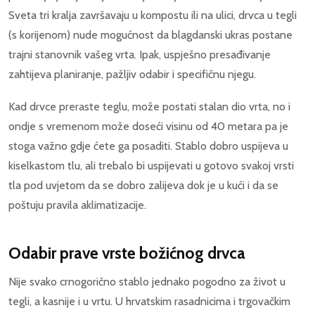
Sveta tri kralja završavaju u kompostu ili na ulici, drvca u tegli
(s korijenom) nude mogućnost da blagdanski ukras postane
trajni stanovnik vašeg vrta. Ipak, uspješno presađivanje
zahtijeva planiranje, pažljiv odabir i specifičnu njegu.
Kad drvce preraste teglu, može postati stalan dio vrta, no i
ondje s vremenom može doseći visinu od 40 metara pa je
stoga važno gdje ćete ga posaditi. Stablo dobro uspijeva u
kiselkastom tlu, ali trebalo bi uspijevati u gotovo svakoj vrsti
tla pod uvjetom da se dobro zalijeva dok je u kući i da se
poštuju pravila aklimatizacije.
Odabir prave vrste božićnog drvca
Nije svako crnogorično stablo jednako pogodno za život u
tegli, a kasnije i u vrtu. U hrvatskim rasadnicima i trgovačkim