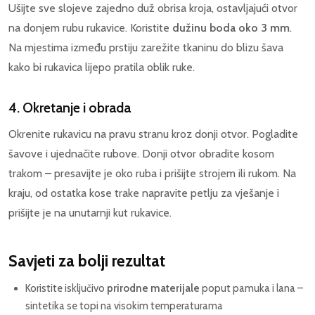
Ušijte sve slojeve zajedno duž obrisa kroja, ostavljajući otvor
na donjem rubu rukavice. Koristite
dužinu boda oko 3 mm
.
Na mjestima između prstiju zarežite tkaninu do blizu šava
kako bi rukavica lijepo pratila oblik ruke.
4. Okretanje i obrada
Okrenite rukavicu na pravu stranu kroz donji otvor. Pogladite
šavove i ujednačite rubove. Donji otvor obradite kosom
trakom – presavijte je oko ruba i prišijte strojem ili rukom. Na
kraju, od ostatka kose trake napravite petlju za vješanje i
prišijte je na unutarnji kut rukavice.
Savjeti za bolji rezultat
Koristite isključivo
prirodne materijale
poput pamuka i lana –
sintetika se topi na visokim temperaturama