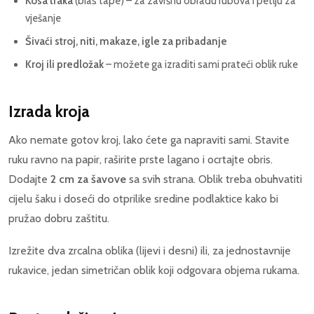
Kosa traka
(bias tape) – za završnu obradu rubova i petlju za
vješanje
Šivaći stroj, niti, makaze, igle za pribadanje
Kroj ili predložak
– možete ga izraditi sami prateći oblik ruke
Izrada kroja
Ako nemate gotov kroj, lako ćete ga napraviti sami. Stavite
ruku ravno na papir, raširite prste lagano i ocrtajte obris.
Dodajte
2 cm za šavove
sa svih strana. Oblik treba obuhvatiti
cijelu šaku i doseći do otprilike sredine podlaktice kako bi
pružao dobru zaštitu.
Izrežite dva zrcalna oblika (lijevi i desni) ili, za jednostavnije
rukavice, jedan simetričan oblik koji odgovara objema rukama.