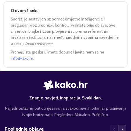
O ovom članku
Sadržaj je sastavljen uz pomoć umjetne inteligencije i
pregledan kroz uredničku kontrolu kvalitete prije objave. Sve
činjenice, brojke i izvori provjereni su prema referentnim
hrvatskim institucijama i međunarodnim izvorima navedenim
u sekciji
Izvori i reference
.
Pronašli ste grešku ili imate dopune? Javite nam se na
info@kako.hr
.
Znanje, savjeti, inspiracija. Svaki dan.
Najjednostavniji put do rješavanja svakodnevnih pitanja i proširivanja
tvojih horizonata. Pregledno. Aktualno. Praktično.
‹
›
Posljednje objave