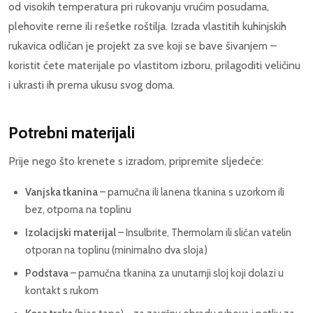
od visokih temperatura pri rukovanju vrućim posudama,
plehovite rerne ili rešetke roštilja. Izrada vlastitih kuhinjskih
rukavica odličan je projekt za sve koji se bave šivanjem –
koristit ćete materijale po vlastitom izboru, prilagoditi veličinu
i ukrasti ih prema ukusu svog doma.
Potrebni materijali
Prije nego što krenete s izradom, pripremite sljedeće:
Vanjska tkanina
– pamučna ili lanena tkanina s uzorkom ili
bez, otporna na toplinu
Izolacijski materijal
– Insulbrite, Thermolam ili sličan vatelin
otporan na toplinu (minimalno dva sloja)
Podstava
– pamučna tkanina za unutarnji sloj koji dolazi u
kontakt s rukom