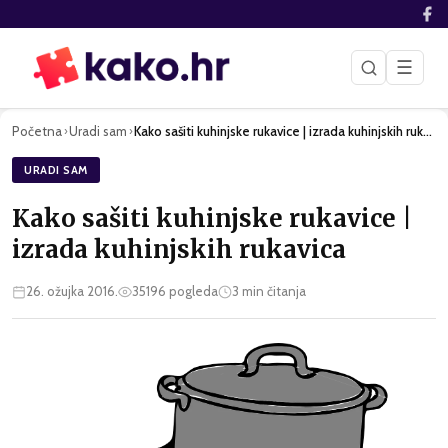
☰
Početna
Uradi sam
Kako sašiti kuhinjske rukavice | izrada kuhinjskih rukavica
›
›
URADI SAM
Kako sašiti kuhinjske rukavice |
izrada kuhinjskih rukavica
26. ožujka 2016.
35196
pogleda
3
min čitanja