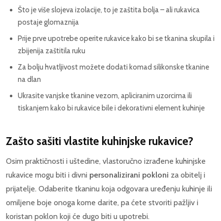
Što je više slojeva izolacije, to je zaštita bolja – ali rukavica
postaje glomaznija
Prije prve upotrebe operite rukavice kako bi se tkanina skupila i
zbijenija zaštitila ruku
Za bolju hvatljivost možete dodati komad silikonske tkanine
na dlan
Ukrasite vanjske tkanine vezom, apliciranim uzorcima ili
tiskanjem kako bi rukavice bile i dekorativni element kuhinje
Zašto sašiti vlastite kuhinjske rukavice?
Osim praktičnosti i uštedine, vlastoručno izrađene kuhinjske
rukavice mogu biti i divni
personalizirani pokloni
za obitelj i
prijatelje. Odaberite tkaninu koja odgovara uređenju kuhinje ili
omiljene boje onoga kome darite, pa ćete stvoriti pažljiv i
koristan poklon koji će dugo biti u upotrebi.