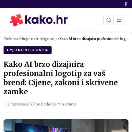
☰
Početna
Umjetna inteligencija
Kako AI brzo dizajnira profesionalni logotip za vaš brend: C…
›
›
UMJETNA INTELIGENCIJA
Kako AI brzo dizajnira
profesionalni logotip za vaš
brend: Cijene, zakoni i skrivene
zamke
2 mjeseca
128
pogleda
6
min čitanja