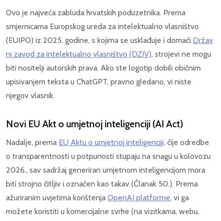
Ovo je najveća zabluda hrvatskih poduzetnika. Prema
smjernicama Europskog ureda za intelektualno vlasništvo
(EUIPO) iz 2025. godine, s kojima se usklađuje i domaći
Držav
ni zavod za intelektualno vlasništvo (DZIV)
, strojevi ne mogu
biti nositelji autorskih prava. Ako ste logotip dobili običnim
upisivanjem teksta u ChatGPT, pravno gledano, vi niste
njegov vlasnik.
Novi EU Akt o umjetnoj inteligenciji (AI Act)
Nadalje, prema
EU Aktu o umjetnoj inteligenciji
, čije odredbe
o transparentnosti u potpunosti stupaju na snagu u kolovozu
2026., sav sadržaj generiran umjetnom inteligencijom mora
biti strojno čitljiv i označen kao takav (Članak 50.). Prema
ažuriranim uvjetima korištenja
OpenAI platforme
, vi ga
možete koristiti u komercijalne svrhe (na vizitkama, webu,