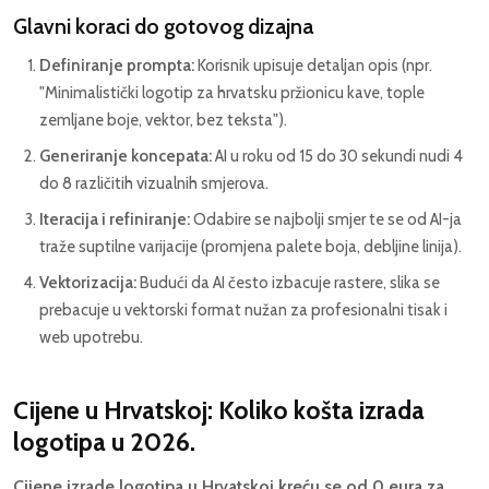
Glavni koraci do gotovog dizajna
Definiranje prompta:
Korisnik upisuje detaljan opis (npr.
"Minimalistički logotip za hrvatsku pržionicu kave, tople
zemljane boje, vektor, bez teksta").
Generiranje koncepata:
AI u roku od 15 do 30 sekundi nudi 4
do 8 različitih vizualnih smjerova.
Iteracija i refiniranje:
Odabire se najbolji smjer te se od AI-ja
traže suptilne varijacije (promjena palete boja, debljine linija).
Vektorizacija:
Budući da AI često izbacuje rastere, slika se
prebacuje u vektorski format nužan za profesionalni tisak i
web upotrebu.
Cijene u Hrvatskoj: Koliko košta izrada
logotipa u 2026.
Cijene izrade logotipa u Hrvatskoj kreću se od 0 eura za