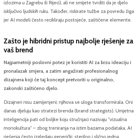
izlozima u Zagrebu ili Rijeci), ali ne smijete tvrditi da je djelo
isključivo ljudskih ruku. Također, riskirate tužbe za povredu žiga
jer AI modeli često recikliraju postojeće, zaštićene elemente.
Zašto je hibridni pristup najbolje rješenje za
vaš brend
Najpametniji poslovni potez je koristiti AI za brzu ideaciju i
pronalazak smjera, a zatim angažirati profesionalnog
dizajnera koji će taj koncept pretvoriti u originalno,
zakonski zaštićeno djelo.
Dizajneri nisu zamijenjeni; njihova se uloga transformirala. Oni
danas djeluju kao stratezi brenda (brand strategists). Umjetna
inteligencija pati od boljke koju stručnjaci nazivaju "vizualna
monokultura" – zbog treniranja na istim bazama podataka, AI
rješenja često izgledaju generički, sterilno i slično jedna