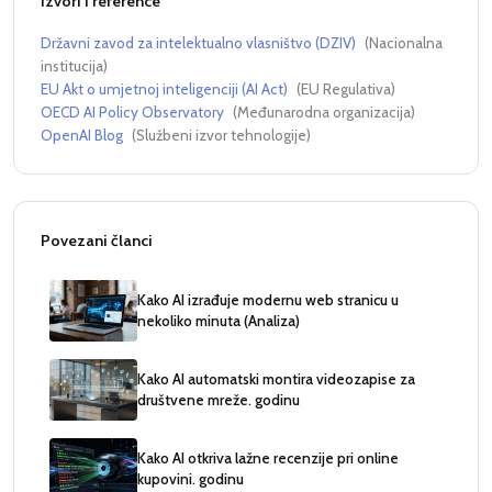
Izvori i reference
Državni zavod za intelektualno vlasništvo (DZIV)
(
Nacionalna
institucija
)
EU Akt o umjetnoj inteligenciji (AI Act)
(
EU Regulativa
)
OECD AI Policy Observatory
(
Međunarodna organizacija
)
OpenAI Blog
(
Službeni izvor tehnologije
)
Povezani članci
Kako AI izrađuje modernu web stranicu u
nekoliko minuta (Analiza)
Kako AI automatski montira videozapise za
društvene mreže. godinu
Kako AI otkriva lažne recenzije pri online
kupovini. godinu