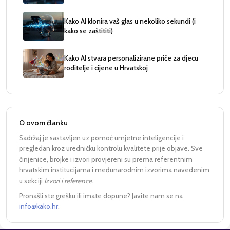
Kako AI klonira vaš glas u nekoliko sekundi (i
kako se zaštititi)
Kako AI stvara personalizirane priče za djecu
roditelje i cijene u Hrvatskoj
O ovom članku
Sadržaj je sastavljen uz pomoć umjetne inteligencije i
pregledan kroz uredničku kontrolu kvalitete prije objave. Sve
činjenice, brojke i izvori provjereni su prema referentnim
hrvatskim institucijama i međunarodnim izvorima navedenim
u sekciji
Izvori i reference
.
Pronašli ste grešku ili imate dopune? Javite nam se na
info@kako.hr
.