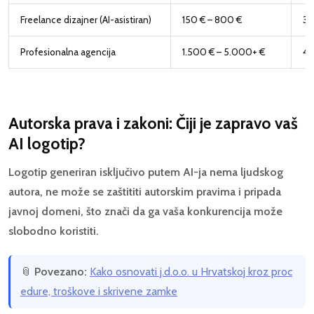
Freelance dizajner (AI-asistiran)
150 € – 800 €
3 
Profesionalna agencija
1.500 € – 5.000+ €
4 
Autorska prava i zakoni: Čiji je zapravo vaš
AI logotip?
Logotip generiran isključivo putem AI-ja nema ljudskog
autora, ne može se zaštititi autorskim pravima i pripada
javnoj domeni, što znači da ga vaša konkurencija može
slobodno koristiti.
📎
Povezano:
Kako osnovati j.d.o.o. u Hrvatskoj kroz proc
edure, troškove i skrivene zamke