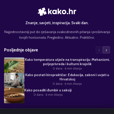
Znanje, savjeti, inspiracija. Svaki dan.
Najjednostavniji put do rješavanja svakodnevnih pitanja i proširivanja
tvojih horizonata. Pregledno. Aktualno. Praktično.
‹
›
Posljednje objave
Kako temperatura utječe na transpiraciju: Mehanizmi,
poljoprivreda i kulturni krajolik
0 dana
· 6 min čitanja
Kako postati kiropraktičar: Edukacija, zakoni i uvjeti u
Hrvatskoj
0 dana
· 6 min čitanja
Kako posaditi đumbir u saksiji
0 dana
· 6 min čitanja
Suradnja s nama