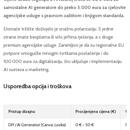
samostalne AI generatore do preko 5.000 eura za cjelovite
agencijske usluge s pravnom zaštitom i knjigom standarda.
Domaće tržište doživjelo je snažnu polarizaciju. S jedne
strane imate besplatna ili vrlo jeftina rješenja, a s druge
premium agencijske usluge. Zanimljivo je da su regionalne EU
potpore omogućile mnogim tvrtkama povlačenje i do
100.000 eura za digitalizaciju, što uključuje i implementaciju
AI sustava u marketing.
Usporedba opcija i troškova
Pristup dizajnu
Procijenjena cijena (€)
Vr
DIY / AI Generatori (Canva, Looka)
0 € – 50 €
10