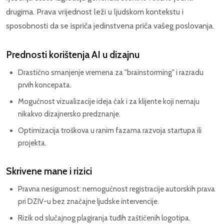
drugima. Prava vrijednost leži u ljudskom kontekstu i
sposobnosti da se ispriča jedinstvena priča vašeg poslovanja.
Prednosti korištenja AI u dizajnu
Drastično smanjenje vremena za "brainstorming" i razradu
prvih koncepata.
Mogućnost vizualizacije ideja čak i za klijente koji nemaju
nikakvo dizajnersko predznanje.
Optimizacija troškova u ranim fazama razvoja startupa ili
projekta.
Skrivene mane i rizici
Pravna nesigurnost: nemogućnost registracije autorskih prava
pri DZIV-u bez značajne ljudske intervencije.
Rizik od slučajnog plagiranja tuđih zaštićenih logotipa.