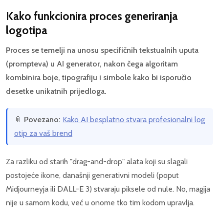
Kako funkcionira proces generiranja
logotipa
Proces se temelji na unosu specifičnih tekstualnih uputa
(prompteva) u AI generator, nakon čega algoritam
kombinira boje, tipografiju i simbole kako bi isporučio
desetke unikatnih prijedloga.
📎
Povezano:
Kako AI besplatno stvara profesionalni log
otip za vaš brend
Za razliku od starih "drag-and-drop" alata koji su slagali
postojeće ikone, današnji generativni modeli (poput
Midjourneyja ili DALL-E 3) stvaraju piksele od nule. No, magija
nije u samom kodu, već u onome tko tim kodom upravlja.