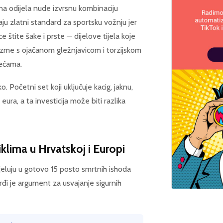
na odijela nude izvrsnu kombinaciju
aju zlatni standard za sportsku vožnju jer
 štite šake i prste — dijelove tijela koje
izme s ojačanom gležnjavicom i torzijskom
rećama.
Početni set koji uključuje kacig, jaknu,
ra, a ta investicija može biti razlika
klima u Hrvatskoj i Europi
jeluju u gotovo 15 posto smrtnih ishoda
đi je argument za usvajanje sigurnih