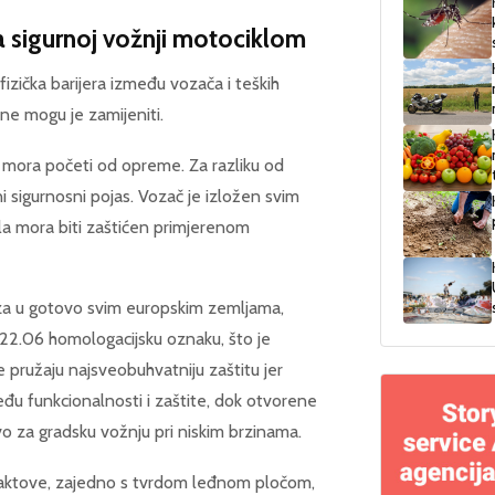
a sigurnoj vožnji motociklom
izička barijera između vozača i teških
 ne mogu je zamijeniti.
 mora početi od opreme. Za razliku od
i sigurnosni pojas. Vozač je izložen svim
jela mora biti zaštićen primjerenom
eza u gotovo svim europskim zemljama,
E 22.06 homologacijsku oznaku, što je
e pružaju najsveobuhvatniju zaštitu jer
među funkcionalnosti i zaštite, dok otvorene
vo za gradsku vožnju pri niskim brzinama.
i laktove, zajedno s tvrdom leđnom pločom,