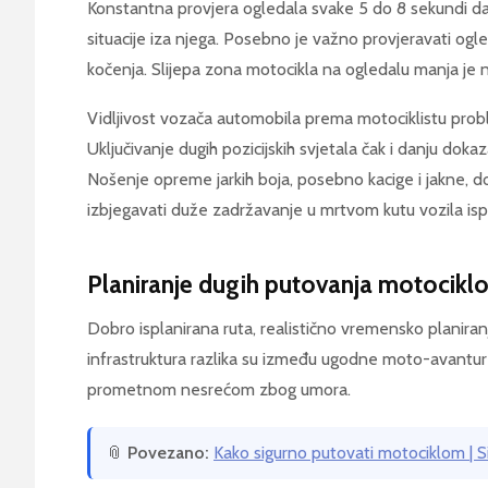
Konstantna provjera ogledala svake 5 do 8 sekundi d
situacije iza njega. Posebno je važno provjeravati ogl
kočenja. Slijepa zona motocikla na ogledalu manja je n
Vidljivost vozača automobila prema motociklistu proble
Uključivanje dugih pozicijskih svjetala čak i danju do
Nošenje opreme jarkih boja, posebno kacige i jakne, d
izbjegavati duže zadržavanje u mrtvom kutu vozila isp
Planiranje dugih putovanja motocikl
Dobro isplanirana ruta, realistično vremensko planiran
infrastruktura razlika su između ugodne moto-avanture 
prometnom nesrećom zbog umora.
📎
Povezano:
Kako sigurno putovati motociklom | 