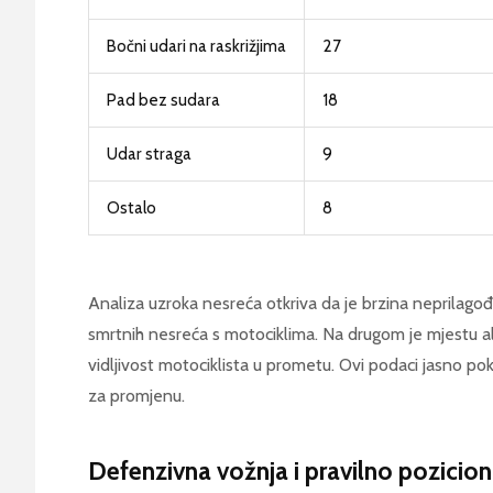
Bočni udari na raskrižjima
27
Pad bez sudara
18
Udar straga
9
Ostalo
8
Analiza uzroka nesreća otkriva da je brzina neprilag
smrtnih nesreća s motociklima. Na drugom je mjestu al
vidljivost motociklista u prometu. Ovi podaci jasno pokaz
za promjenu.
Defenzivna vožnja i pravilno pozicioni