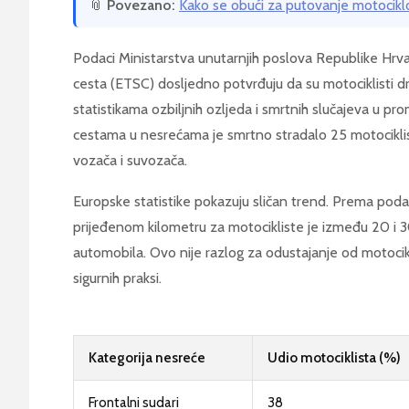
📎
Povezano:
Kako se obući za putovanje motocik
Podaci Ministarstva unutarnjih poslova Republike Hrva
cesta (ETSC) dosljedno potvrđuju da su motociklisti 
statistikama ozbiljnih ozljeda i smrtnih slučajeva u p
cestama u nesrećama je smrtno stradalo 25 motociklis
vozača i suvozača.
Europske statistike pokazuju sličan trend. Prema pod
prijeđenom kilometru za motocikliste je između 20 i 
automobila. Ovo nije razlog za odustajanje od motocik
sigurnih praksi.
Kategorija nesreće
Udio motociklista (%)
Frontalni sudari
38