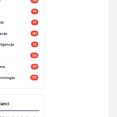
e
136
99
liš
117
acija
182
ligencija
121
255
oma
155
hnologija
275
lanci