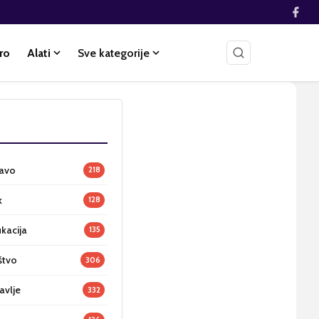
ro
Alati
Sve kategorije
ravo
218
k
128
ukacija
135
štvo
306
avlje
332