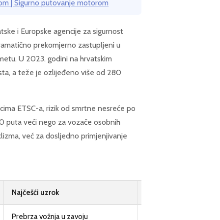
lom | Sigurno putovanje motorom
tske i Europske agencije za sigurnost
dramatično prekomjerno zastupljeni u
rometu. U 2023. godini na hrvatskim
ta, a teže je ozlijeđeno više od 280
acima ETSC-a, rizik od smrtne nesreće po
30 puta veći nego za vozače osobnih
lizma, već za dosljedno primjenjivanje
Najčešći uzrok
Prevencijska mjera
Prebrza vožnja u zavoju
Prilagodba brzine uvje