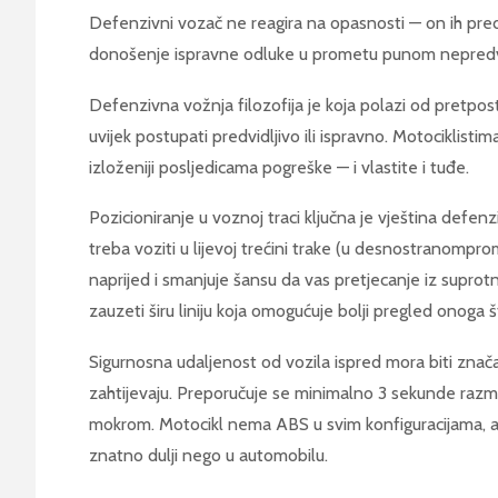
Defenzivni vozač ne reagira na opasnosti — on ih pred
donošenje ispravne odluke u prometu punom nepredvid
Defenzivna vožnja filozofija je koja polazi od pretpo
uvijek postupati predvidljivo ili ispravno. Motociklistim
izloženiji posljedicama pogreške — i vlastite i tuđe.
Pozicioniranje u voznoj traci ključna je vještina defen
treba voziti u lijevoj trećini trake (u desnostranompr
naprijed i smanjuje šansu da vas pretjecanje iz suprot
zauzeti širu liniju koja omogućuje bolji pregled onoga št
Sigurnosna udaljenost od vozila ispred mora biti znač
zahtijevaju. Preporučuje se minimalno 3 sekunde razma
mokrom. Motocikl nema ABS u svim konfiguracijama, a 
znatno dulji nego u automobilu.