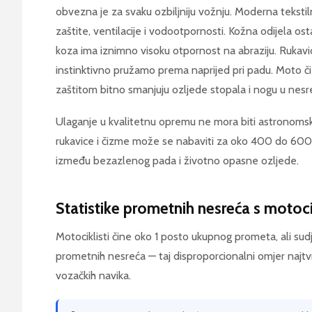
obvezna je za svaku ozbiljniju vožnju. Moderna tekstil
zaštite, ventilacije i vodootpornosti. Kožna odijela ost
koza ima iznimno visoku otpornost na abraziju. Rukavice
instinktivno pružamo prema naprijed pri padu. Moto č
zaštitom bitno smanjuju ozljede stopala i nogu u nes
Ulaganje u kvalitetnu opremu ne mora biti astronomsko. 
rukavice i čizme može se nabaviti za oko 400 do 600 eu
između bezazlenog pada i životno opasne ozljede.
Statistike prometnih nesreća s motoci
Motociklisti čine oko 1 posto ukupnog prometa, ali sud
prometnih nesreća — taj disproporcionalni omjer najtvr
vozačkih navika.