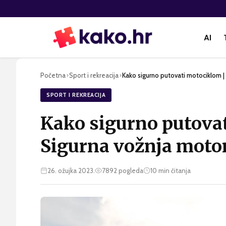
AI
Početna
Sport i rekreacija
Kako sigurno putovati motociklom 
›
›
SPORT I REKREACIJA
Kako sigurno putova
Sigurna vožnja mot
26. ožujka 2023.
7892
pogleda
10
min čitanja