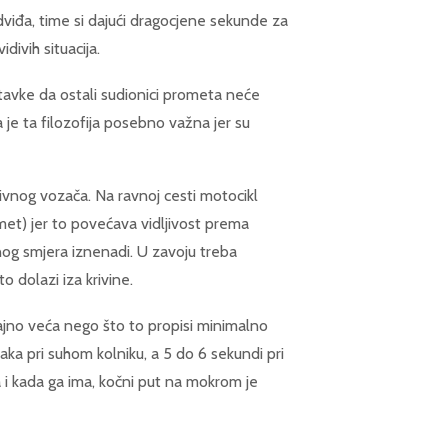
viđa, time si dajući dragocjene sekunde za
ivih situacija.
stavke da ostali sudionici prometa neće
a je ta filozofija posebno važna jer su
zivnog vozača. Na ravnoj cesti motocikl
omet) jer to povećava vidljivost prema
nog smjera iznenadi. U zavoju treba
o dolazi iza krivine.
ajno veća nego što to propisi minimalno
ka pri suhom kolniku, a 5 do 6 sekundi pri
i kada ga ima, kočni put na mokrom je