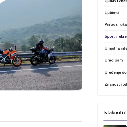
Ljubav i vez
Ljubimci
Priroda i oko
Sport i rekre
Umjetna inte
Uradi sam
Uređenje d
Znanost i te
Istaknuti č