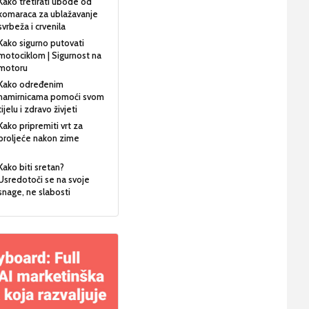
Kako tretirati ubode od
komaraca za ublažavanje
svrbeža i crvenila
Kako sigurno putovati
motociklom | Sigurnost na
motoru
Kako određenim
namirnicama pomoći svom
tijelu i zdravo živjeti
Kako pripremiti vrt za
proljeće nakon zime
Kako biti sretan?
Usredotoči se na svoje
snage, ne slabosti