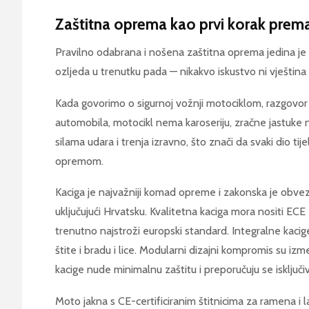
Zaštitna oprema kao prvi korak prem
Pravilno odabrana i nošena zaštitna oprema jedina je f
ozljeda u trenutku pada — nikakvo iskustvo ni vještina
Kada govorimo o sigurnoj vožnji motociklom, razgovor
automobila, motocikl nema karoseriju, zračne jastuke n
silama udara i trenja izravno, što znači da svaki dio ti
opremom.
Kaciga je najvažniji komad opreme i zakonska je obv
uključujući Hrvatsku. Kvalitetna kaciga mora nositi EC
trenutno najstroži europski standard. Integralne kacig
štite i bradu i lice. Modularni dizajni kompromis su iz
kacige nude minimalnu zaštitu i preporučuju se isključi
Moto jakna s CE-certificiranim štitnicima za ramena 