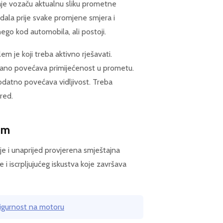
aje vozaču aktualnu sliku prometne
edala prije svake promjene smjera i
ego kod automobila, ali postoji.
m je koji treba aktivno rješavati.
kazano povećava primijećenost u prometu.
odatno povećava vidljivost. Treba
red.
om
je i unaprijed provjerena smještajna
i iscrpljujućeg iskustva koje završava
Sigurnost na motoru