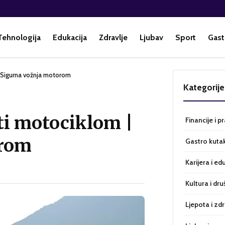
Tehnologija
Edukacija
Zdravlje
Ljubav
Sport
Gast
| Sigurna vožnja motorom
Kategorije
ti motociklom |
Financije i p
orom
Gastro kuta
Karijera i ed
Kultura i dru
Ljepota i zdr