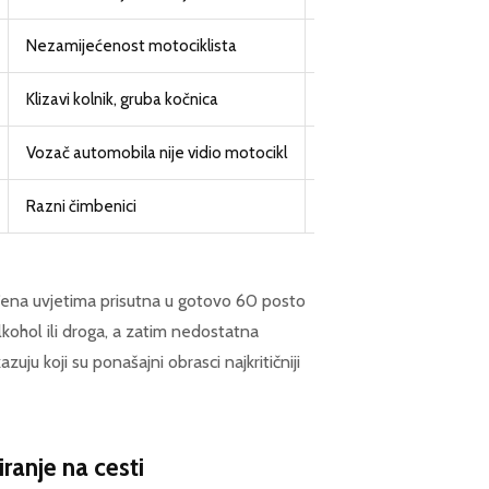
Nezamijećenost motociklista
Pozicioniranje u voznoj 
Klizavi kolnik, gruba kočnica
Prilagođena brzina, AB
Vozač automobila nije vidio motocikl
Izbjegavanje zaustavlja
Razni čimbenici
Opća sigurnosna eduka
ođena uvjetima prisutna u gotovo 60 posto
kohol ili droga, a zatim nedostatna
uju koji su ponašajni obrasci najkritičniji
ranje na cesti