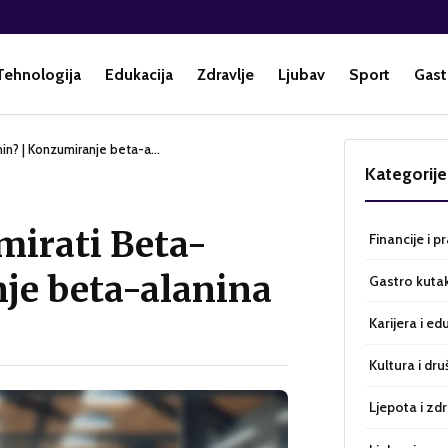
Tehnologija
Edukacija
Zdravlje
Ljubav
Sport
Gast
nin? | Konzumiranje beta-a…
Kategorije
mirati Beta-
Financije i p
je beta-alanina
Gastro kuta
Karijera i ed
Kultura i dru
Ljepota i zdr