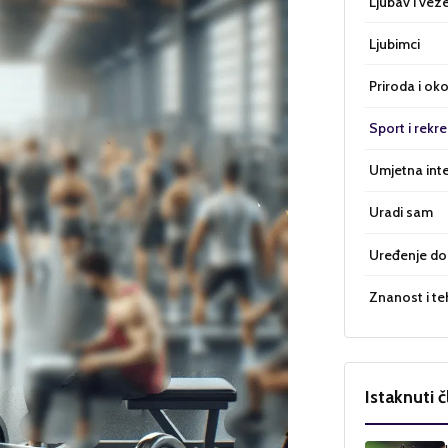
Ljubav i vez
Ljubimci
Priroda i oko
Sport i rekre
Umjetna inte
Uradi sam
Uređenje d
Znanost i te
Istaknuti č