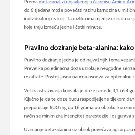
Prema
meta-analizi objavljenoj u časopisu Amino Aci
do 6 tjedana može povećati razinu karnozina u mišići
individualnoj reakciji. Ta razlika ima mjerljiv učinak n
koje traju između jedne i četiri minute.
Pravilno doziranje beta-alanina: kako
Pravilno doziranje jedna je od najvažnijih tema vezan
Prevelika pojedinačna doza uzrokuje neugodne senza
rezultate. Postoji jasna naučna osnova za optimalnu st
Većina istraživanja koristila je doze između 3,2 i 6,4
Ključno je da te doze budu raspodijeljene tijekom da
preporučuje 800 mg do 1,6 grama po obroku, konzumira
način se minimizira intenzitet parestezije i osigurava 
Uzimanje beta-alanina uz obrok povećava apsorpciju i