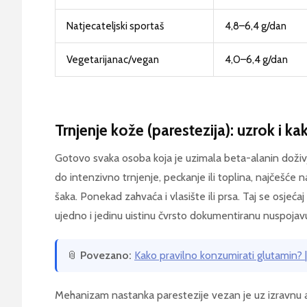
Natjecateljski sportaš
4,8–6,4 g/dan
Vegetarijanac/vegan
4,0–6,4 g/dan
Trnjenje kože (parestezija): uzrok i ka
Gotovo svaka osoba koja je uzimala beta-alanin doživje
do intenzivno trnjenje, peckanje ili toplina, najčešće n
šaka. Ponekad zahvaća i vlasište ili prsa. Taj se osjećaj
ujedno i jedinu uistinu čvrsto dokumentiranu nuspojav
📎
Povezano:
Kako pravilno konzumirati glutamin? 
Mehanizam nastanka parestezije vezan je uz izravnu ak