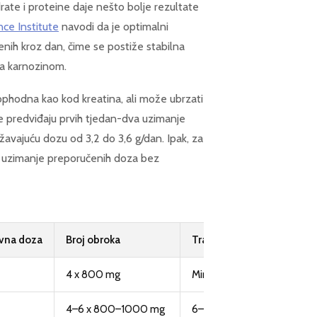
rate i proteine daje nešto bolje rezultate
ce Institute
navodi da je optimalni
ih kroz dan, čime se postiže stabilna
ća karnozinom.
eophodna kao kod kreatina, ali može ubrzati
je predviđaju prvih tjedan-dva uzimanje
ržavajuću dozu od 3,2 do 3,6 g/dan. Ipak, za
o uzimanje preporučenih doza bez
vna doza
Broj obroka
Trajanje suplementacije
4 x 800 mg
Minimalno 4 tjedna
4–6 x 800–1000 mg
6–12 tjedana