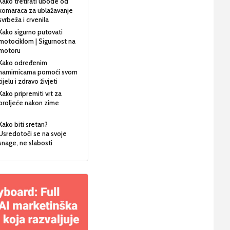
Kako tretirati ubode od
komaraca za ublažavanje
svrbeža i crvenila
Kako sigurno putovati
motociklom | Sigurnost na
motoru
Kako određenim
namirnicama pomoći svom
tijelu i zdravo živjeti
Kako pripremiti vrt za
proljeće nakon zime
Kako biti sretan?
Usredotoči se na svoje
snage, ne slabosti