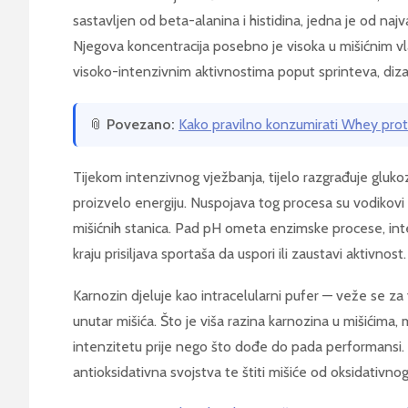
sastavljen od beta-alanina i histidina, jedna je od najva
Njegova koncentracija posebno je visoka u mišićnim vlak
visoko-intenzivnim aktivnostima poput sprinteva, dizan
📎
Povezano:
Kako pravilno konzumirati Whey prot
Tijekom intenzivnog vježbanja, tijelo razgrađuje gluko
proizvelo energiju. Nuspojava tog procesa su vodikovi i
mišićnih stanica. Pad pH ometa enzimske procese, inter
kraju prisiljava sportaša da uspori ili zaustavi aktivnost.
Karnozin djeluje kao intracelularni pufer — veže se za v
unutar mišića. Što je viša razina karnozina u mišićima, 
intenzitetu prije nego što dođe do pada performansi. U
antioksidativna svojstva te štiti mišiće od oksidativnog