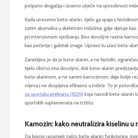
potpuno drugačija i izravno utječe na sposobnost miš
Kada unesemo beta-alanin, tijelo ga spaja s histidinom
zatim akumulira u skeletnim mišićima, gdje djeluje kao 
pri intenzivnom vježbanju. Bez dovoljne razine karnozin
kao pečenje i gubitak snage. Upravo tu ulazi beta-ala
Zanimljivo je da je beta-alanin, a ne histidin, ograničav
tijelu obično ima dovoljno, dok beta-alanin predstavlj
beta-alaninom, a ne samim karnozinom, daje bolje rezu
crijeva i ne dospijeva efikasno u mišiće. To je potvrdila
za sportsku prehranu (ISSN)
koja navodi beta-alanin kao
sportskih suplemenata na tržištu.
Karnozin: kako neutralizira kiselinu u
Da bismo razumjeli zašto beta-alanin funkcionira, mor