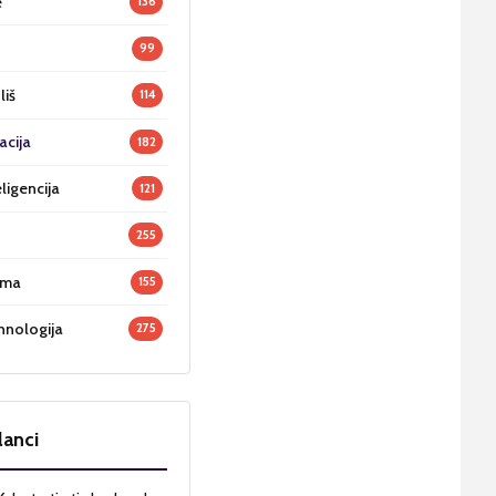
e
136
99
liš
114
acija
182
ligencija
121
255
oma
155
hnologija
275
lanci