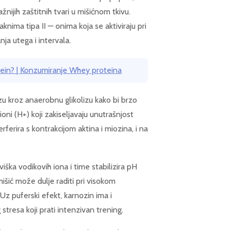
žnijih zaštitnih tvari u mišićnom tkivu.
nima tipa II — onima koja se aktiviraju pri
ja utega i intervala.
ein? | Konzumiranje Whey proteina
zu kroz anaerobnu glikolizu kako bi brzo
oni (H+) koji zakiseljavaju unutrašnjost
ferira s kontrakcijom aktina i miozina, i na
iška vodikovih iona i time stabilizira pH
mišić može dulje raditi pri visokom
z puferski efekt, karnozin ima i
 stresa koji prati intenzivan trening.