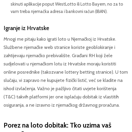
skinuti aplikacije poput WestLotto ili Lotto Bayern, no za to
vam treba njemačka adresa i bankovni račun (IBAN).
Igranje iz Hrvatske
Mnogi me pitaju kako igrati loto u Njemačkoj iz Hrvatske.
Službene njemačke web stranice koriste geoblokiranje i
zahtijevaju njemačko prebivalište. Građani RH koji žele
sudjelovati u njemačkom lotu iz Hrvatske moraju koristiti
online posrednike (takozvane lottery betting stranice). U tom
slučaju, vi zapravo ne kupujete fizički listić, već se kladite na
ishod izvlačenja. Važno je pažljivo čitati uvjete korištenja
(T&C) takvih platformi jer one isplaćuju dobitak iz vlastitih
osiguranja, a ne izravno iz njemačkog državnog proračuna.
Porez na loto dobitak: Tko uzima vaš