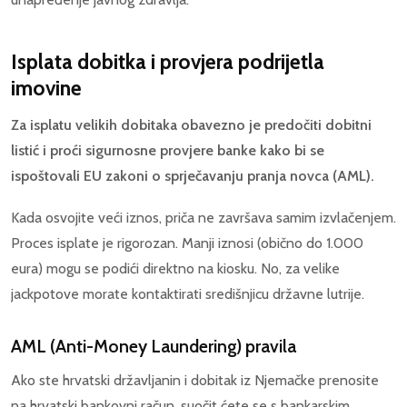
Isplata dobitka i provjera podrijetla
imovine
Za isplatu velikih dobitaka obavezno je predočiti dobitni
listić i proći sigurnosne provjere banke kako bi se
ispoštovali EU zakoni o sprječavanju pranja novca (AML).
Kada osvojite veći iznos, priča ne završava samim izvlačenjem.
Proces isplate je rigorozan. Manji iznosi (obično do 1.000
eura) mogu se podići direktno na kiosku. No, za velike
jackpotove morate kontaktirati središnjicu državne lutrije.
AML (Anti-Money Laundering) pravila
Ako ste hrvatski državljanin i dobitak iz Njemačke prenosite
na hrvatski bankovni račun, suočit ćete se s bankarskim