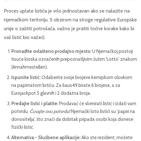
Proces uplate listića je vrlo jednostavan ako se nalazite na
njemačkom teritoriju. S obzirom na stroge regulative Europske
unije o zaštiti potrošača, važno je pratiti točne korake kako bi
vaš listić bio važeći.
Pronađite ovlašteno prodajno mjesto:
U Njemačkoj postoji
tisuće kioska označenih prepoznatljivim žutim 'Lotto' znakom
(Annahmestellen).
Ispunite listić:
Odaberite svoje brojeve kemijskom olovkom
na papirnatom listiću. Za 6aus49 birate 6 brojeva, a za
Eurojackpot 5 glavnih i 2 dodatna broja.
Predajte listić i platite:
Prodavač će skenirati listić i izdati vam
potvrdu.
Čuvajte ovu potvrdu!
Njemački loto listići su 'papiri na
donositelja', što znači da dobitak pripada osobi koja donese
fizički listić.
Alternativa - Službene aplikacije:
Ako ste rezident, možete