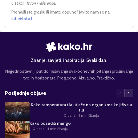
u sekciji
Izvori i reference
.
Pronašli ste grešku ili imate dopune? Javite nam se na
info@kako.hr
.
Znanje, savjeti, inspiracija. Svaki dan.
Najjednostavniji put do rješavanja svakodnevnih pitanja i proširivanja
tvojih horizonata. Pregledno. Aktualno. Praktično.
‹
›
Posljednje objave
Kako temperatura tla utječe na organizme koji žive u
tlu
0 dana
· 4 min čitanja
Kako posaditi mango
0 dana
· 4 min čitanja