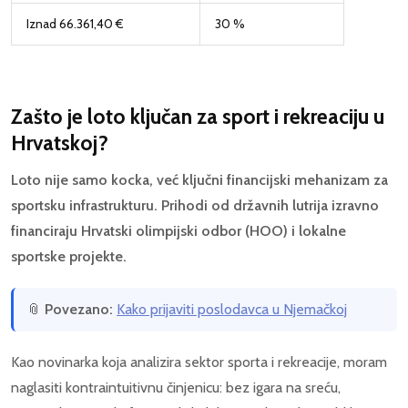
Iznad 66.361,40 €
30 %
Zašto je loto ključan za sport i rekreaciju u
Hrvatskoj?
Loto nije samo kocka, već ključni financijski mehanizam za
sportsku infrastrukturu. Prihodi od državnih lutrija izravno
financiraju Hrvatski olimpijski odbor (HOO) i lokalne
sportske projekte.
📎
Povezano:
Kako prijaviti poslodavca u Njemačkoj
Kao novinarka koja analizira sektor sporta i rekreacije, moram
naglasiti kontraintuitivnu činjenicu: bez igara na sreću,