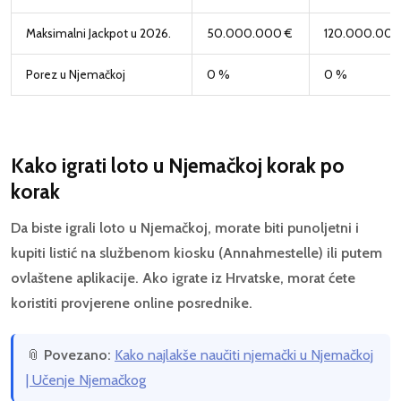
Maksimalni Jackpot u 2026.
50.000.000 €
120.000.000
Porez u Njemačkoj
0 %
0 %
Kako igrati loto u Njemačkoj korak po
korak
Da biste igrali loto u Njemačkoj, morate biti punoljetni i
kupiti listić na službenom kiosku (Annahmestelle) ili putem
ovlaštene aplikacije. Ako igrate iz Hrvatske, morat ćete
koristiti provjerene online posrednike.
📎
Povezano:
Kako najlakše naučiti njemački u Njemačkoj
| Učenje Njemačkog