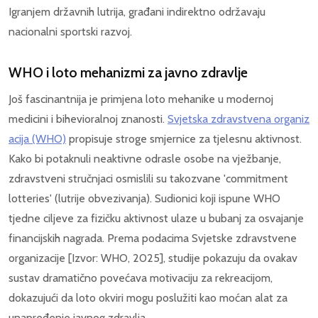
Igranjem državnih lutrija, građani indirektno održavaju
nacionalni sportski razvoj.
WHO i loto mehanizmi za javno zdravlje
Još fascinantnija je primjena loto mehanike u modernoj
medicini i bihevioralnoj znanosti.
Svjetska zdravstvena organiz
acija (WHO)
propisuje stroge smjernice za tjelesnu aktivnost.
Kako bi potaknuli neaktivne odrasle osobe na vježbanje,
zdravstveni stručnjaci osmislili su takozvane 'commitment
lotteries' (lutrije obvezivanja). Sudionici koji ispune WHO
tjedne ciljeve za fizičku aktivnost ulaze u bubanj za osvajanje
financijskih nagrada. Prema podacima Svjetske zdravstvene
organizacije [Izvor: WHO, 2025], studije pokazuju da ovakav
sustav dramatično povećava motivaciju za rekreacijom,
dokazujući da loto okviri mogu poslužiti kao moćan alat za
unapređenje javnog zdravlja.