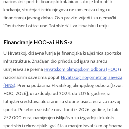
nacionalni sport bi financijski kolabirao. Iako je loto oblik
kockanja, stručnjaci ističu njegovu nezamjenjivu ulogu u
financiranju javnog dobra. Ovo pravilo vrijedi i za njemački
'Deutscher Lotto- und Totoblock' i za Hrvatsku Lutriju.
Financiranje HOO-a i HNS-a
U Hrvatskoj, državna lutrija je financijska kralježnica sportske
infrastrukture. Značajan dio prihoda od igara na sreću
usmjerava se prema
Hrvatskom olimpijskom odboru (HOO)
i
nacionalnim savezima poput
Hrvatskog nogometnog saveza
(HNS)
. Prema podacima Hrvatskog olimpijskog odbora [Izvor:
HOO, 2026], u razdoblju od 2024. do 2026. godine, iz
lutrijskih sredstava alocirane su stotine tisuća eura za razvoj
sporta. Posebno se ističe novi fond iz 2026. godine, težak
252.000 eura, namijenjen isključivo za izgradnju lokalnih
sportskih i rekreacijskih igrališta u manjim hrvatskim općinama.