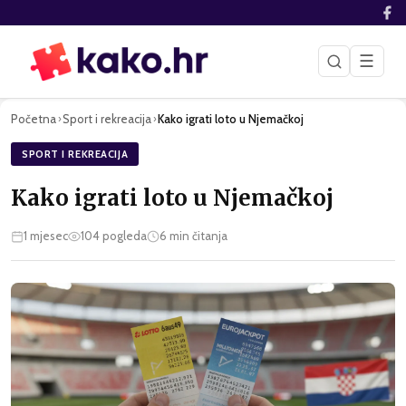
☰
Početna
Sport i rekreacija
Kako igrati loto u Njemačkoj
›
›
SPORT I REKREACIJA
Kako igrati loto u Njemačkoj
1 mjesec
104
pogleda
6
min čitanja