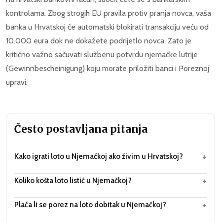
kontrolama. Zbog strogih EU pravila protiv pranja novca, vaša
banka u Hrvatskoj će automatski blokirati transakciju veću od
10.000 eura dok ne dokažete podrijetlo novca. Zato je
kritično važno sačuvati službenu potvrdu njemačke lutrije
(Gewinnbescheinigung) koju morate priložiti banci i Poreznoj
upravi.
Često postavljana pitanja
+
Kako igrati loto u Njemačkoj ako živim u Hrvatskoj?
+
Koliko košta loto listić u Njemačkoj?
+
Plaća li se porez na loto dobitak u Njemačkoj?