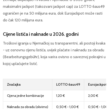
maksimalni jackpot (takozvani jackpot cap) za LOTTO 6aus49
ograničen je na 50 milijuna eura, dok Eurojackpot može rasti
do čak 120 milijuna eura.
Cijene listića i naknade u 2026. godini
Troškovi igranja u Njemačkoj su transparentni, ali postoji kvaka
- uz osnovnu cijenu listića, uvijek plaćate i naknadu za obradu
(Bearbeitungsgebühr), koja varira ovisno o saveznoj pokrajini u
kojoj uplaćujete listić.
Značajka
LOTTO 6aus49
Eurojackpot
Cijena jedne kombinacije
1,20 €
2,00 €
Naknada za obradu (okvirno)
0,50 € - 1,00 €
0,50 € - 1,00 