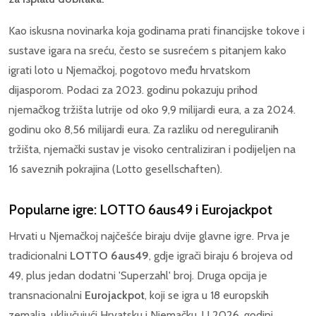
Kao iskusna novinarka koja godinama prati financijske tokove i
sustave igara na sreću, često se susrećem s pitanjem kako
igrati loto u Njemačkoj, pogotovo među hrvatskom
dijasporom. Podaci za 2023. godinu pokazuju prihod
njemačkog tržišta lutrije od oko 9,9 milijardi eura, a za 2024.
godinu oko 8,56 milijardi eura. Za razliku od nereguliranih
tržišta, njemački sustav je visoko centraliziran i podijeljen na
16 saveznih pokrajina (Lotto gesellschaften).
Popularne igre: LOTTO 6aus49 i Eurojackpot
Hrvati u Njemačkoj najčešće biraju dvije glavne igre. Prva je
tradicionalni
LOTTO 6aus49
, gdje igrači biraju 6 brojeva od
49, plus jedan dodatni 'Superzahl' broj. Druga opcija je
transnacionalni
Eurojackpot
, koji se igra u 18 europskih
zemalja, uključujući Hrvatsku i Njemačku. U 2026. godini,