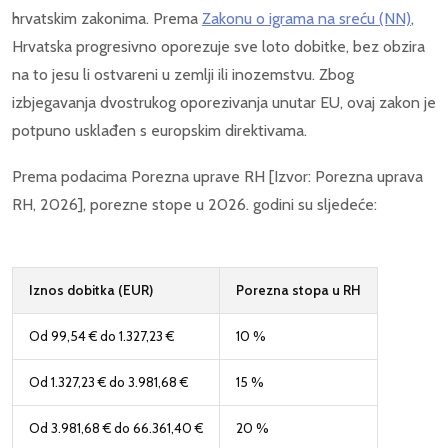
hrvatskim zakonima. Prema
Zakonu o igrama na sreću (NN)
,
Hrvatska progresivno oporezuje sve loto dobitke, bez obzira
na to jesu li ostvareni u zemlji ili inozemstvu. Zbog
izbjegavanja dvostrukog oporezivanja unutar EU, ovaj zakon je
potpuno usklađen s europskim direktivama.
Prema podacima Porezna uprave RH [Izvor: Porezna uprava
RH, 2026], porezne stope u 2026. godini su sljedeće:
Iznos dobitka (EUR)
Porezna stopa u RH
Od 99,54 € do 1.327,23 €
10 %
Od 1.327,23 € do 3.981,68 €
15 %
Od 3.981,68 € do 66.361,40 €
20 %