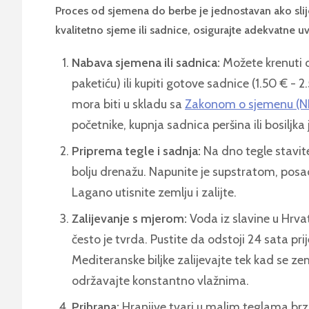
Proces od sjemena do berbe je jednostavan ako sli
kvalitetno sjeme ili sadnice, osigurajte adekvatne uv
Nabava sjemena ili sadnica:
Možete krenuti o
paketiću) ili kupiti gotove sadnice (1.50 € - 
mora biti u skladu sa
Zakonom o sjemenu (NN
početnike, kupnja sadnica peršina ili bosiljka j
Priprema tegle i sadnja:
Na dno tegle stavite 
bolju drenažu. Napunite je supstratom, posad
Lagano utisnite zemlju i zalijte.
Zalijevanje s mjerom:
Voda iz slavine u Hrva
često je tvrda. Pustite da odstoji 24 sata prij
Mediteranske biljke zalijevajte tek kad se ze
održavajte konstantno vlažnima.
Prihrana:
Hranjive tvari u malim teglama brz