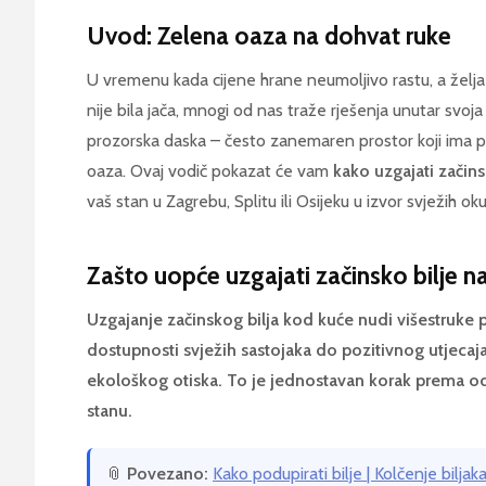
Uvod: Zelena oaza na dohvat ruke
U vremenu kada cijene hrane neumoljivo rastu, a želj
nije bila jača, mnogi od nas traže rješenja unutar svoja
prozorska daska – često zanemaren prostor koji ima po
oaza. Ovaj vodič pokazat će vam
kako uzgajati začins
vaš stan u Zagrebu, Splitu ili Osijeku u izvor svježih ok
Zašto uopće uzgajati začinsko bilje n
Uzgajanje začinskog bilja kod kuće nudi višestruke p
dostupnosti svježih sastojaka do pozitivnog utjecaj
ekološkog otiska. To je jednostavan korak prema od
stanu.
📎
Povezano:
Kako podupirati bilje | Kolčenje bilja