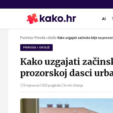
AI
Početna
Priroda i okoliš
Kako uzgajati začinsko bilje na prozor
›
›
PRIRODA I OKOLIŠ
Kako uzgajati začinsk
prozorskoj dasci urba
5 mjeseca
223
pogleda
6
min čitanja