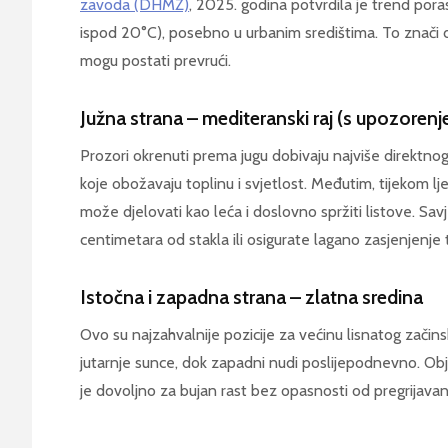
zavoda (DHMZ)
, 2025. godina potvrdila je trend por
ispod 20°C), posebno u urbanim središtima. To znači da
mogu postati prevrući.
Južna strana – mediteranski raj (s upozoren
Prozori okrenuti prema jugu dobivaju najviše direktnog
koje obožavaju toplinu i svjetlost. Međutim, tijekom lj
može djelovati kao leća i doslovno spržiti listove. Sa
centimetara od stakla ili osigurate lagano zasjenjenje 
Istočna i zapadna strana – zlatna sredina
Ovo su najzahvalnije pozicije za većinu lisnatog začins
jutarnje sunce, dok zapadni nudi poslijepodnevno. Obje 
je dovoljno za bujan rast bez opasnosti od pregrijavan