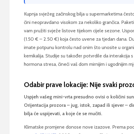
Kupnja svježeg začinskog bilja u supermarketima često 
čini neopravdano visokom za nekoliko grančica. Paket
vam pružiti svježe listove tijekom cijele sezone. Uspo
(1.50 € – 2.50 €) koja često uvene za tjedan dana. Du
imate potpunu kontrolu nad onim što unosite u organ
kemikalija. Studije su također potvrdile da interakcija s
hormona stresa, čineći vaš dom mirnijim i ugodnijim m
Odabir prave lokacije: Nije svaki prozo
Uspjeh vašeg mini-vrta presudno ovisi o količini sunč
Orijentacija prozora – jug, istok, zapad ili sjever –
bilja će uspijevati, a koje će se mučiti.
Klimatske promjene donose nove izazove. Prema po