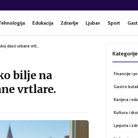
Tehnologija
Edukacija
Zdravlje
Ljubav
Sport
Gast
skoj dasci urbane vrtl…
Kategorije
o bilje na
Financije i p
ne vrtlare.
Gastro kuta
Karijera i ed
Kultura i dru
Ljepota i zdr