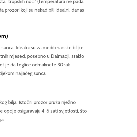
asta "tropskih noći" (temperatura ne pada
 prozori koji su nekad bili idealni, danas
jem)
 sunca. Idealni su za mediteranske biljke
etnih mjeseci, posebno u Dalmaciji, staklo
vjet je da teglice odmaknete 30-ak
tijekom najjačeg sunca.
kog bilja. Istočni prozor pruža nježno
opcije osiguravaju 4-6 sati svjetlosti, što
ja.