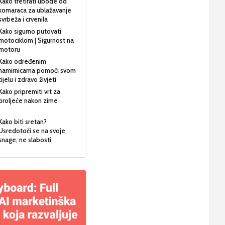
Kako tretirati ubode od
komaraca za ublažavanje
svrbeža i crvenila
Kako sigurno putovati
motociklom | Sigurnost na
motoru
Kako određenim
namirnicama pomoći svom
tijelu i zdravo živjeti
Kako pripremiti vrt za
proljeće nakon zime
Kako biti sretan?
Usredotoči se na svoje
snage, ne slabosti