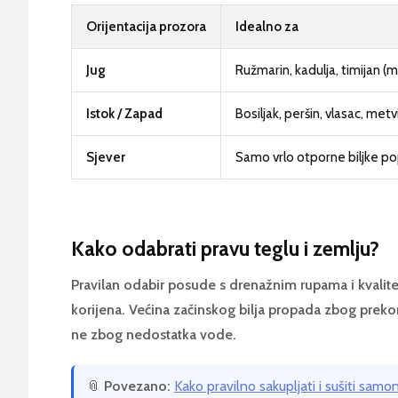
Orijentacija prozora
Idealno za
Jug
Ružmarin, kadulja, timijan (m
Istok / Zapad
Bosiljak, peršin, vlasac, metv
Sjever
Samo vrlo otporne biljke po
Kako odabrati pravu teglu i zemlju?
Pravilan odabir posude s drenažnim rupama i kvalitet
korijena. Većina začinskog bilja propada zbog prekomj
ne zbog nedostatka vode.
📎
Povezano:
Kako pravilno sakupljati i sušiti samon