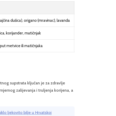
Savjet
ajčina dušica), origano (mravinac), lavanda
Ljeti odmaknuti od stak
ica, korijander, matičnjak
Najbolji izbor za poče
put metvice ili matičnjaka
Biljke će biti izdužen
nog supstrata ključan je za zdravlje
ernog zalijevanja i truljenja korijena, a
iklo ljekovito bilje u Hrvatskoj