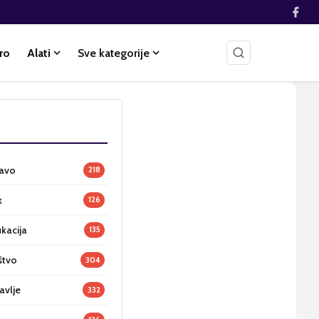
ro
Alati
Sve kategorije
ravo
218
k
126
ukacija
135
štvo
304
avlje
332