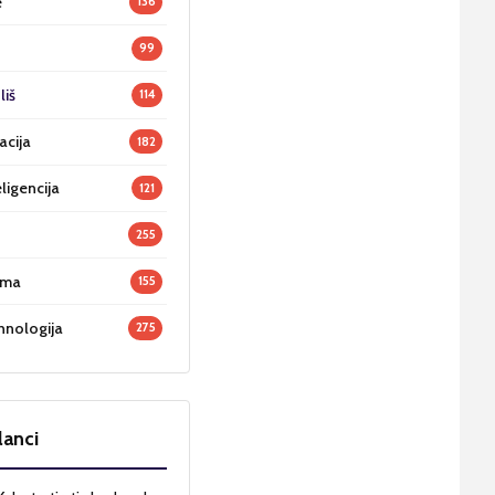
e
136
99
liš
114
acija
182
ligencija
121
255
oma
155
hnologija
275
lanci