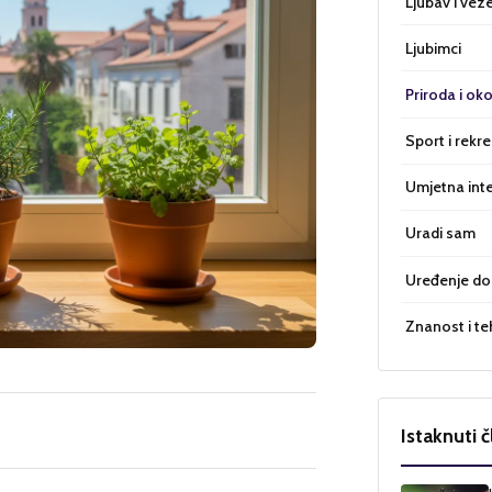
Ljubav i vez
Ljubimci
Priroda i oko
Sport i rekre
Umjetna inte
Uradi sam
Uređenje d
Znanost i te
Istaknuti č