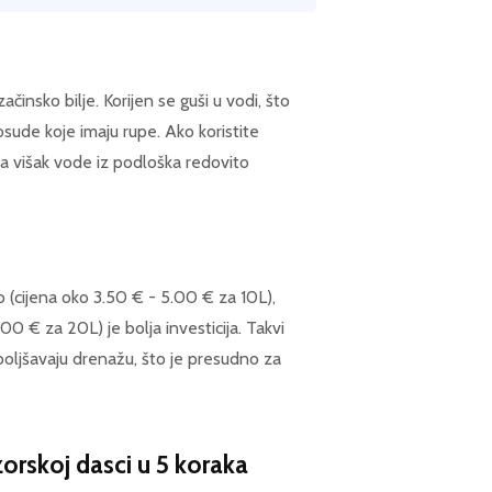
insko bilje. Korijen se guši u vodi, što
posude koje imaju rupe. Ako koristite
 a višak vode iz podloška redovito
lo (cijena oko 3.50 € - 5.00 € za 10L),
.00 € za 20L) je bolja investicija. Takvi
 poboljšavaju drenažu, što je presudno za
zorskoj dasci u 5 koraka