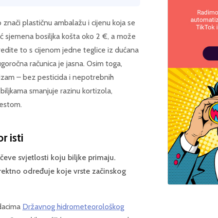
znači plastičnu ambalažu i cijenu koja se
ić sjemena bosiljka košta oko 2 €, a može
redite to s cijenom jedne teglice iz dućana
goročna računica je jasna. Osim toga,
izam – bez pesticida i nepotrebnih
 biljkama smanjuje razinu kortizola,
jestom.
r isti
eve svjetlosti koju biljke primaju.
 direktno određuje koje vrste začinskog
dacima
Državnog hidrometeorološkog