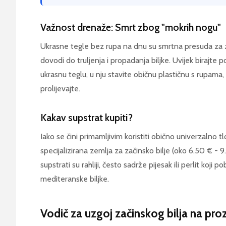
Važnost drenaže: Smrt zbog "mokrih nogu"
Ukrasne tegle bez rupa na dnu su smrtna presuda za zač
dovodi do truljenja i propadanja biljke. Uvijek birajte 
ukrasnu teglu, u nju stavite običnu plastičnu s rupama,
prolijevajte.
Kakav supstrat kupiti?
Iako se čini primamljivim koristiti obično univerzalno t
specijalizirana zemlja za začinsko bilje (oko 6.50 € - 9
supstrati su rahliji, često sadrže pijesak ili perlit koji
mediteranske biljke.
Vodič za uzgoj začinskog bilja na pro