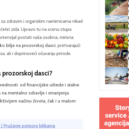
a za zdravim i organskim namirnicama nikad
 četiri zida. Upravo tu na scenu stupa
tencijal postati vaša osobna, mirisna
ko bilje na prozorskoj dasci
, pretvarajući
usa, ali i doprinoseći očuvanju prirode.
a prozorskoj dasci?
rednosti: od financijske uštede i stalne
a na mentalno zdravlje i smanjenja
rživijem načinu života, čak i u malom
ka | Pružanje potpore biljkama