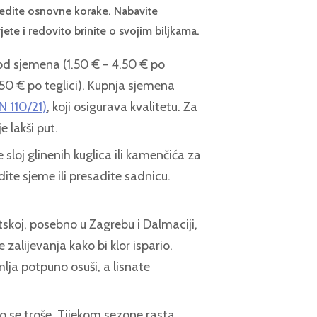
jedite osnovne korake. Nabavite
jete i redovito brinite o svojim biljkama.
d sjemena (1.50 € - 4.50 € po
2.50 € po teglici). Kupnja sjemena
 110/21)
, koji osigurava kvalitetu. Za
e lakši put.
sloj glinenih kuglica ili kamenčića za
ite sjeme ili presadite sadnicu.
tskoj, posebno u Zagrebu i Dalmaciji,
e zalijevanja kako bi klor ispario.
mlja potpuno osuši, a lisnate
o se troše. Tijekom sezone rasta