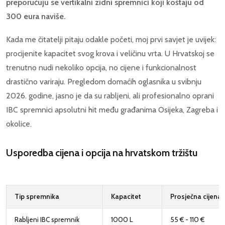
preporučuju se vertikalni zidni spremnici koji koštaju od
300 eura naviše.
Kada me čitatelji pitaju odakle početi, moj prvi savjet je uvijek:
procijenite kapacitet svog krova i veličinu vrta. U Hrvatskoj se
trenutno nudi nekoliko opcija, no cijene i funkcionalnost
drastično variraju. Pregledom domaćih oglasnika u svibnju
2026. godine, jasno je da su rabljeni, ali profesionalno oprani
IBC spremnici apsolutni hit među građanima Osijeka, Zagreba i
okolice.
Usporedba cijena i opcija na hrvatskom tržištu
Tip spremnika
Kapacitet
Prosječna cijena 
Rabljeni IBC spremnik
1000 L
55 € - 110 €