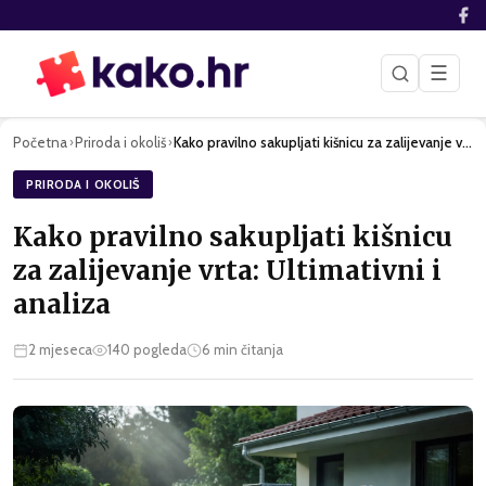
☰
Početna
Priroda i okoliš
Kako pravilno sakupljati kišnicu za zalijevanje vrta: Ultima…
›
›
PRIRODA I OKOLIŠ
Kako pravilno sakupljati kišnicu
za zalijevanje vrta: Ultimativni i
analiza
2 mjeseca
140
pogleda
6
min čitanja