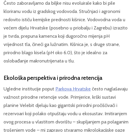
Često zaboravljamo da biljke nisu evoluirale kako bi pile
kloriranu vodu iz gradskog vodovoda. Stručnjaci i agronomi
redovito ističu kemijske prednosti kišnice. Vodovodna voda u
većem dijelu Hrvatske (posebno u priobalju i Zagrebu) izrazito
je tvrda, prepuna kamenca koji dugoročno mijenja pH
vrijednost tla, čineći ga lužnatim. Kišnica je, s druge strane,
prirodno blago kisela (pH oko 6.0), što je idealno za
oslobađanje makronutrijenata u tlu.
Ekološka perspektiva i prirodna retencija
Ugledne institucije poput
Parkova Hrvatske
često naglašavaju
važnost prirodne retencije vode. Primjerice, krški sustavi
planine Velebit djeluju kao gigantski prirodni pročišćivači i
rezervoari koji polako otpuštaju vodu u ekosustav. Imitiranjem
ovog procesa u vlastitom dvorištu – skupljanjem pa polaganim
trošenjem vode – mi zapravo stvaramo mikrolokacijske oaze