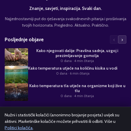
Znanje, savjeti, inspiracija. Svaki dan.
Najjednostavniji put do rješavanja svakodnevnih pitanja i proširivanja
tvojih horizonata. Pregledno. Aktualno. Praktično.
‹
›
Posljednje objave
Kako njegovati dalije: Pravilna sadnja, uzgoj i
prezimljavanje gomolja
0 dana
· 4 min čitanja
Kako temperatura utječe na količinu kisika u vodi
0 dana
· 6 min čitanja
Kako temperatura tla utječe na organizme koji žive u
tlu
0 dana
· 4 min čitanja
Suradnja s nama
Nužni i statistički kolačići (anonimno brojanje posjeta) uvijek su
aktivni. Marketinške kolačiće možete prihvatiti ili odbiti. Više u
Alati i kalkulatori
Oglašavanje
Politika kolačića
Pravila privatnosti
Politici kolačića
.