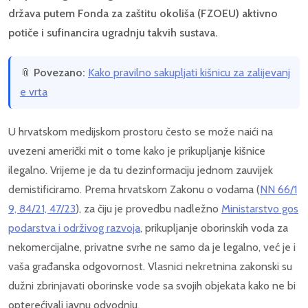
država putem Fonda za zaštitu okoliša (FZOEU) aktivno
potiče i sufinancira ugradnju takvih sustava.
📎
Povezano:
Kako pravilno sakupljati kišnicu za zalijevanj
e vrta
U hrvatskom medijskom prostoru često se može naići na
uvezeni američki mit o tome kako je prikupljanje kišnice
ilegalno. Vrijeme je da tu dezinformaciju jednom zauvijek
demistificiramo. Prema hrvatskom Zakonu o vodama (
NN 66/1
9, 84/21, 47/23
), za čiju je provedbu nadležno
Ministarstvo gos
podarstva i održivog razvoja
, prikupljanje oborinskih voda za
nekomercijalne, privatne svrhe ne samo da je legalno, već je i
vaša građanska odgovornost. Vlasnici nekretnina zakonski su
dužni zbrinjavati oborinske vode sa svojih objekata kako ne bi
opterećivali javnu odvodnju.