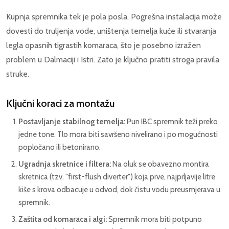
Kupnja spremnika tek je pola posla. Pogrešna instalacija može
dovesti do truljenja vode, uništenja temelja kuće ili stvaranja
legla opasnih tigrastih komaraca, što je posebno izražen
problem u Dalmaciji i Istri. Zato je ključno pratiti stroga pravila
struke.
Ključni koraci za montažu
Postavljanje stabilnog temelja:
Pun IBC spremnik teži preko
jedne tone. Tlo mora biti savršeno nivelirano i po mogućnosti
popločano ili betonirano.
Ugradnja skretnice i filtera:
Na oluk se obavezno montira
skretnica (tzv. "first-flush diverter") koja prve, najprljavije litre
kiše s krova odbacuje u odvod, dok čistu vodu preusmjerava u
spremnik.
Zaštita od komaraca i algi:
Spremnik mora biti potpuno