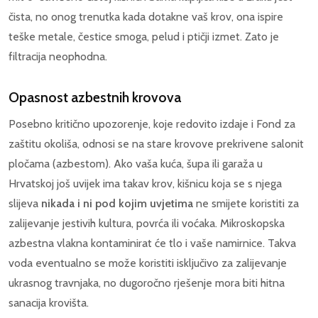
čista, no onog trenutka kada dotakne vaš krov, ona ispire
teške metale, čestice smoga, pelud i ptičji izmet. Zato je
filtracija neophodna.
Opasnost azbestnih krovova
Posebno kritično upozorenje, koje redovito izdaje i Fond za
zaštitu okoliša, odnosi se na stare krovove prekrivene salonit
pločama (azbestom). Ako vaša kuća, šupa ili garaža u
Hrvatskoj još uvijek ima takav krov, kišnicu koja se s njega
slijeva
nikada i ni pod kojim uvjetima
ne smijete koristiti za
zalijevanje jestivih kultura, povrća ili voćaka. Mikroskopska
azbestna vlakna kontaminirat će tlo i vaše namirnice. Takva
voda eventualno se može koristiti isključivo za zalijevanje
ukrasnog travnjaka, no dugoročno rješenje mora biti hitna
sanacija krovišta.