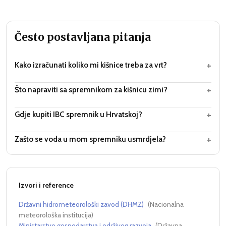
Često postavljana pitanja
+
Kako izračunati koliko mi kišnice treba za vrt?
+
Što napraviti sa spremnikom za kišnicu zimi?
+
Gdje kupiti IBC spremnik u Hrvatskoj?
+
Zašto se voda u mom spremniku usmrdjela?
Izvori i reference
Državni hidrometeorološki zavod (DHMZ)
(
Nacionalna
meteorološka institucija
)
Ministarstvo gospodarstva i održivog razvoja
(
Državna