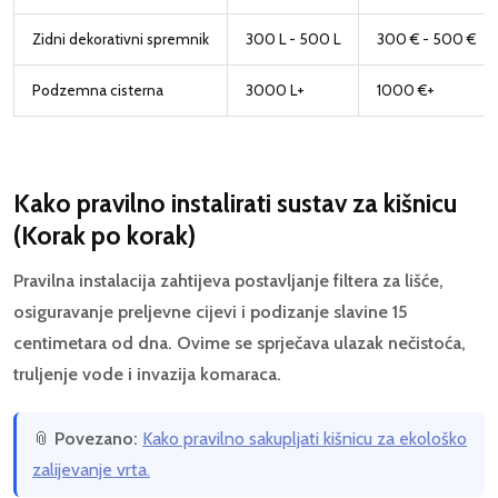
Zidni dekorativni spremnik
300 L - 500 L
300 € - 500 €
Podzemna cisterna
3000 L+
1000 €+
Kako pravilno instalirati sustav za kišnicu
(Korak po korak)
Pravilna instalacija zahtijeva postavljanje filtera za lišće,
osiguravanje preljevne cijevi i podizanje slavine 15
centimetara od dna. Ovime se sprječava ulazak nečistoća,
truljenje vode i invazija komaraca.
📎
Povezano:
Kako pravilno sakupljati kišnicu za ekološko
zalijevanje vrta.