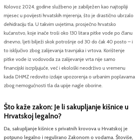
Kolovoz 2024. godine službeno je zabilježen kao najtopliji
mjesec u povijesti hrvatskih mjerenja, što je drastično ubrzalo
dehidraciju tla. U takvim uvjetima, prosječno hrvatsko
kućanstvo, koje inače troši oko 130 litara pitke vode po članu
dnevno, ljeti bilježi skok potrošnje od 30 do čak 40 posto – i
to isključivo zbog zalijevanja travnjaka i vrtova. Korištenje
pitke vode iz vodovoda za zalijevanje vrta nije samo
financijski iscrpljujuće, već i ekološki neodrživo u vremenu
kada DHMZ redovito izdaje upozorenja o urbanim poplavama
zbog nemogućnosti tla da upije nagle oborine.
Što kaže zakon: Je li sakupljanje kišnice u
Hrvatskoj legalno?
Da, sakupljanje kišnice s privatnih krovova u Hrvatskoj je
potpuno legalno i regulirano Zakonom o vodama. Štoviše,