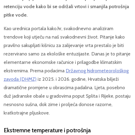
retenciju vode kako bi se održali vrtovi i smanjila potrošnja
pitke vode.
Kao urednica portala kako.hr, svakodnevno analiziram
trendove koji utječu na naš svakodnevni život. Pitanje kako
pravilno sakupljati kišnicu za zalijevanje vrta prestalo je biti
rezervirano samo za ekološke entuzijaste. Danas je to pitanje
elementarne ekonomske računice i prilagodbe klimatskim
ekstremima. Prema podacima
Državnog hidrometeorološkog
zavoda (DHMZ)
iz 2025. i 2026. godine, Hrvatska bilježi
dramatične promjene u obrascima padalina. Ljeta, posebno
duž jadranske obale u gradovima poput Splita i Rijeke, postaju
nesnosno sušna, dok zime i proljeća donose razorne,
kratkotrajne pljuskove.
Ekstremne temperature i potrošnja