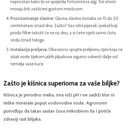
neproziran kako bi se spriječila fotosinteza algi. Svi otvori
moraju biti zaštićeni gustom mrežicom.
Pozicioniranje slavine:
Glavna slavina instalira se 15 do 20
centimetara iznad dna. Zašto? Sav sitni pijesak i pelud koji
prođu filter taložit će se na dnu, a vi ćete crpiti samo čistu
vodu iznad taloga.
Instalacija preljeva:
Obavezno spojite preljevnu cijev koja će
višak vode tijekom jakih pljuskova sigurno odvesti dalje od
temelja vaše kuće.
Zašto je kišnica superiorna za vaše biljke?
Kišnica je prirodno meka, ima niži pH i ne sadrži klor ni
teške minerale poput vodovodne vode. Agronomi
potvrđuju da takav sastav čuva mikrobiom tla i potiče
zdraviji rast biljaka.