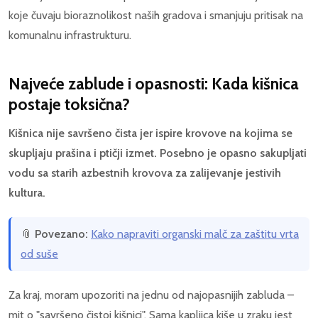
koje čuvaju bioraznolikost naših gradova i smanjuju pritisak na
komunalnu infrastrukturu.
Najveće zablude i opasnosti: Kada kišnica
postaje toksična?
Kišnica nije savršeno čista jer ispire krovove na kojima se
skupljaju prašina i ptičji izmet. Posebno je opasno sakupljati
vodu sa starih azbestnih krovova za zalijevanje jestivih
kultura.
📎
Povezano:
Kako napraviti organski malč za zaštitu vrta
od suše
Za kraj, moram upozoriti na jednu od najopasnijih zabluda –
mit o "savršeno čistoj kišnici". Sama kapljica kiše u zraku jest