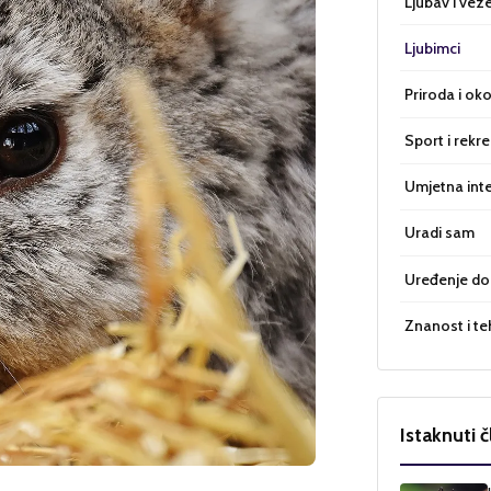
Ljubav i vez
Ljubimci
Priroda i oko
Sport i rekre
Umjetna inte
Uradi sam
Uređenje d
Znanost i te
Istaknuti č