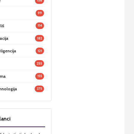
e
136
99
liš
114
acija
182
ligencija
121
255
oma
155
hnologija
275
lanci