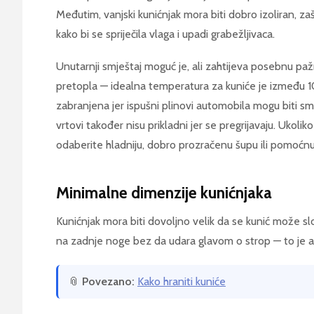
Međutim, vanjski kunićnjak mora biti dobro izoliran, zaš
kako bi se spriječila vlaga i upadi grabežljivaca.
Unutarnji smještaj moguć je, ali zahtijeva posebnu pažnj
pretopla — idealna temperatura za kuniće je između 10
zabranjena jer ispušni plinovi automobila mogu biti smr
vrtovi također nisu prikladni jer se pregrijavaju. Ukolik
odaberite hladniju, dobro prozračenu šupu ili pomoćnu 
Minimalne dimenzije kunićnjaka
Kunićnjak mora biti dovoljno velik da se kunić može slo
na zadnje noge bez da udara glavom o strop — to je 
📎
Povezano:
Kako hraniti kuniće