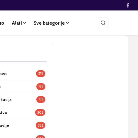
ro
Alati
Sve kategorije
ravo
218
k
125
ukacija
135
štvo
302
avlje
332