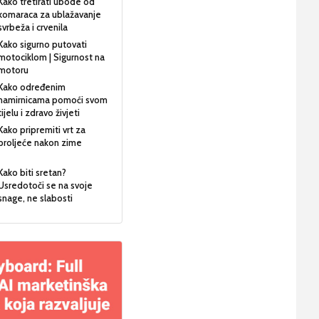
Kako tretirati ubode od
komaraca za ublažavanje
svrbeža i crvenila
Kako sigurno putovati
motociklom | Sigurnost na
motoru
Kako određenim
namirnicama pomoći svom
tijelu i zdravo živjeti
Kako pripremiti vrt za
proljeće nakon zime
Kako biti sretan?
Usredotoči se na svoje
snage, ne slabosti