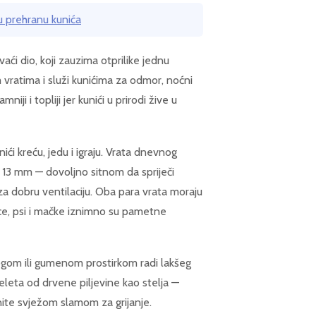
u prehranu kunića
ći dio, koji zauzima otprilike jednu
vratima i služi kunićima za odmor, noćni
mniji i topliji jer kunići u prirodi žive u
ići kreću, jedu i igraju. Vrata dnevnog
 13 mm — dovoljno sitnom da spriječi
 za dobru ventilaciju. Oba para vrata moraju
sice, psi i mačke iznimno su pametne
gom ili gumenom prostirkom radi lakšeg
 peleta od drvene piljevine kao stelja —
ite svježom slamom za grijanje.