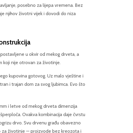
zbavljanje, posebno za lijepa vremena. Bez
je njihov životni vijek i dovodi do niza
konstrukcija
 postavljene u okvir od mekog drveta, a
oji nije otrovan za životinje.
a nego kupovina gotovog. Uz malo vještine i
ran i trajan dom za svog ljubimca. Evo što
3 mm i letve od mekog drveta dimenzija
e šperploča. Ovakva kombinacija daje čvrstu
progrizu drvo. Svu drvenu građu obavezno
 za životinje — proizvode bez kreozota i