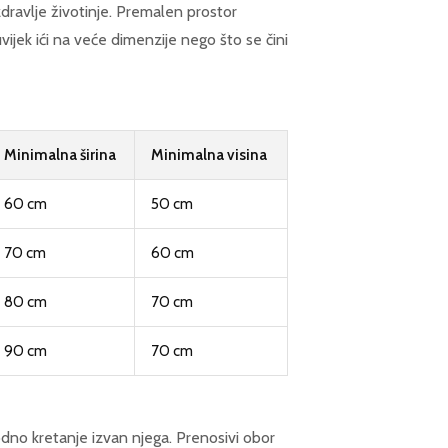
 zdravlje životinje. Premalen prostor
 uvijek ići na veće dimenzije nego što se čini
Minimalna širina
Minimalna visina
60 cm
50 cm
70 cm
60 cm
80 cm
70 cm
90 cm
70 cm
odno kretanje izvan njega. Prenosivi obor