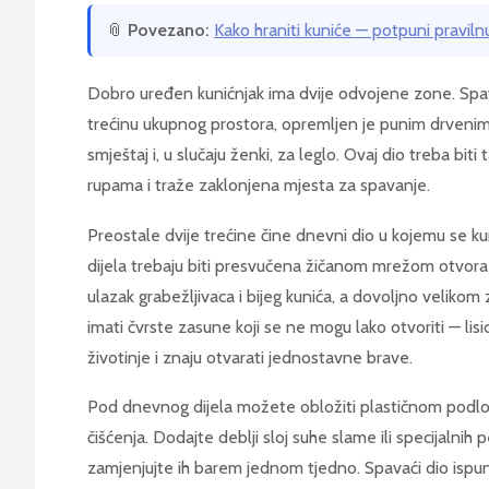
📎
Povezano:
Kako hraniti kuniće — potpuni praviln
Dobro uređen kunićnjak ima dvije odvojene zone. Spava
trećinu ukupnog prostora, opremljen je punim drvenim 
smještaj i, u slučaju ženki, za leglo. Ovaj dio treba biti ta
rupama i traže zaklonjena mjesta za spavanje.
Preostale dvije trećine čine dnevni dio u kojemu se kun
dijela trebaju biti presvučena žičanom mrežom otvora
ulazak grabežljivaca i bijeg kunića, a dovoljno velikom
imati čvrste zasune koji se ne mogu lako otvoriti — li
životinje i znaju otvarati jednostavne brave.
Pod dnevnog dijela možete obložiti plastičnom podlo
čišćenja. Dodajte deblji sloj suhe slame ili specijalnih
zamjenjujte ih barem jednom tjedno. Spavaći dio ispun