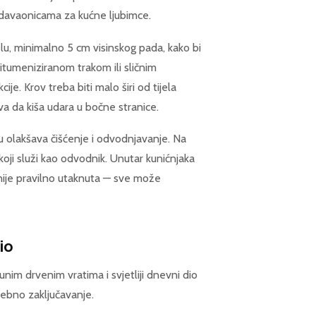
odavaonicama za kućne ljubimce.
lu, minimalno 5 cm visinskog pada, kako bi
itumeniziranom trakom ili sličnim
je. Krov treba biti malo širi od tijela
va da kiša udara u bočne stranice.
 olakšava čišćenje i odvodnjavanje. Na
oji služi kao odvodnik. Unutar kunićnjaka
ja nije pravilno utaknuta — sve može
io
unim drvenim vratima i svjetliji dnevni dio
sebno zaključavanje.