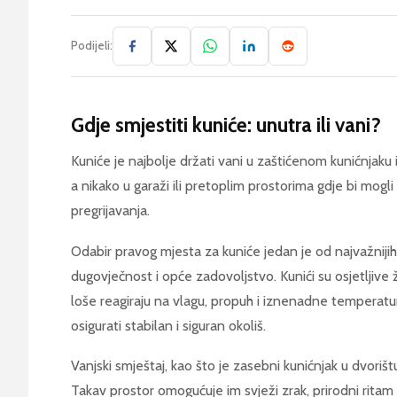
Podijeli:
Gdje smjestiti kuniće: unutra ili vani?
Kuniće je najbolje držati vani u zaštićenom kunićnjaku 
a nikako u garaži ili pretopl­im prostorima gdje bi mogli
pregrijavanja.
Odabir pravog mjesta za kuniće jedan je od najvažnijih 
dugovječnost i opće zadovoljstvo. Kunići su osjetljive
loše reagiraju na vlagu, propuh i iznenadne temperat
osigurati stabilan i siguran okoliš.
Vanjski smještaj, kao što je zasebni kunićnjak u dvorištu
Takav prostor omogućuje im svježi zrak, prirodni ritam 