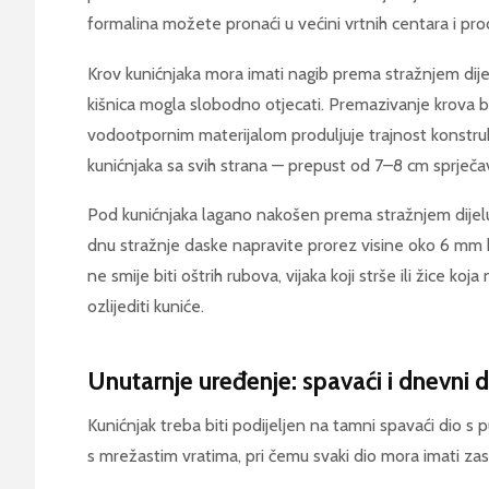
formalina možete pronaći u većini vrtnih centara i pr
Krov kunićnjaka mora imati nagib prema stražnjem dije
kišnica mogla slobodno otjecati. Premazivanje krova b
vodootpornim materijalom produljuje trajnost konstrukci
kunićnjaka sa svih strana — prepust od 7–8 cm sprječa
Pod kunićnjaka lagano nakošen prema stražnjem dijelu
dnu stražnje daske napravite prorez visine oko 6 mm k
ne smije biti oštrih rubova, vijaka koji strše ili žice ko
ozlijediti kuniće.
Unutarnje uređenje: spavaći i dnevni d
Kunićnjak treba biti podijeljen na tamni spavaći dio s p
s mrežastim vratima, pri čemu svaki dio mora imati za