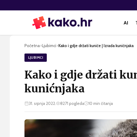
AI
Početna
Ljubimci
Kako i gdje držati kuniće | Izrada kunićnjaka
›
›
LJUBIMCI
Kako i gdje držati ku
kunićnjaka
31. srpnja 2022.
8271
pogleda
10
min čitanja