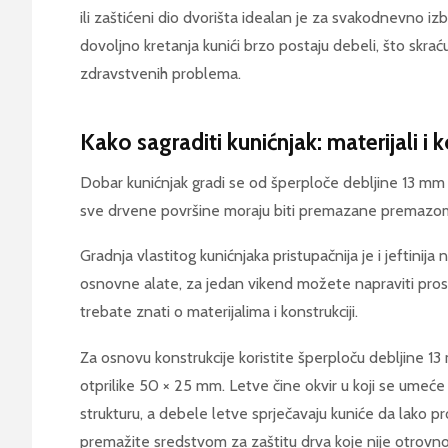
ili zaštićeni dio dvorišta idealan je za svakodnevno i
dovoljno kretanja kunići brzo postaju debeli, što skraću
zdravstvenih problema.
Kako sagraditi kunićnjak: materijali i 
Dobar kunićnjak gradi se od šperploče debljine 13 mm
sve drvene površine moraju biti premazane premazom k
Gradnja vlastitog kunićnjaka pristupačnija je i jeftinij
osnovne alate, za jedan vikend možete napraviti prost
trebate znati o materijalima i konstrukciji.
Za osnovu konstrukcije koristite šperploču debljine 1
otprilike 50 × 25 mm. Letve čine okvir u koji se umeć
strukturu, a debele letve sprječavaju kuniće da lako 
premažite sredstvom za zaštitu drva koje nije otrovno