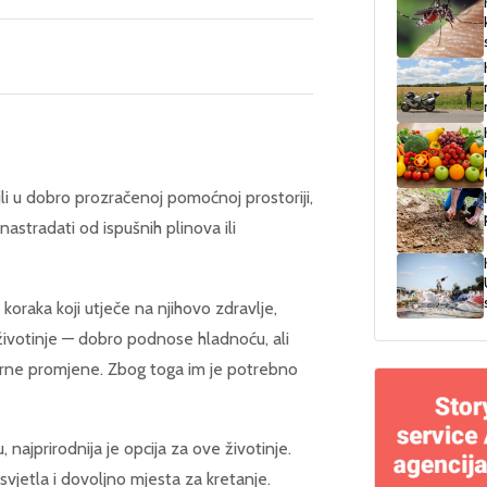
ili u dobro prozračenoj pomoćnoj prostoriji,
 nastradati od ispušnih plinova ili
koraka koji utječe na njihovo zdravlje,
 životinje — dobro podnose hladnoću, ali
urne promjene. Zbog toga im je potrebno
, najprirodnija je opcija za ove životinje.
svjetla i dovoljno mjesta za kretanje.