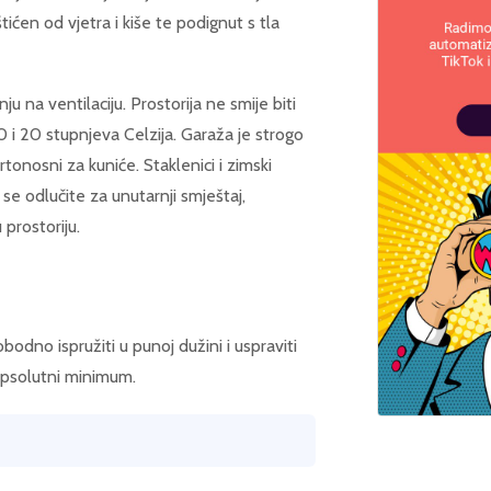
tićen od vjetra i kiše te podignut s tla
u na ventilaciju. Prostorija ne smije biti
 i 20 stupnjeva Celzija. Garaža je strogo
tonosni za kuniće. Staklenici i zimski
o se odlučite za unutarnji smještaj,
prostoriju.
bodno ispružiti u punoj dužini i uspraviti
apsolutni minimum.