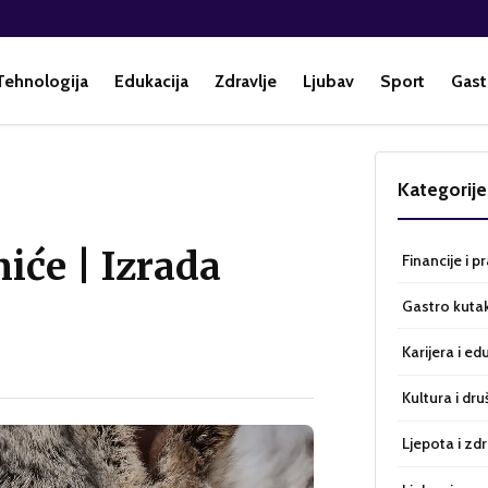
Tehnologija
Edukacija
Zdravlje
Ljubav
Sport
Gast
Kategorije
niće | Izrada
Financije i p
Gastro kuta
Karijera i ed
Kultura i dru
Ljepota i zdr