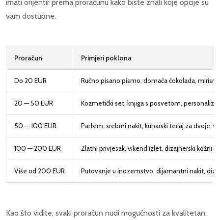
imati orijentir prema proračunu kako biste znali koje opcije su
vam dostupne.
Proračun
Primjeri poklona
Do 20 EUR
Ručno pisano pismo, domaća čokolada, mirisna sv
20 — 50 EUR
Kozmetički set, knjiga s posvetom, personaliziran
50 — 100 EUR
Parfem, srebrni nakit, kuharski tečaj za dvoje, w
100 — 200 EUR
Zlatni privjesak, vikend izlet, dizajnerski kožni
Više od 200 EUR
Putovanje u inozemstvo, dijamantni nakit, diza
Kao što vidite, svaki proračun nudi mogućnosti za kvalitetan