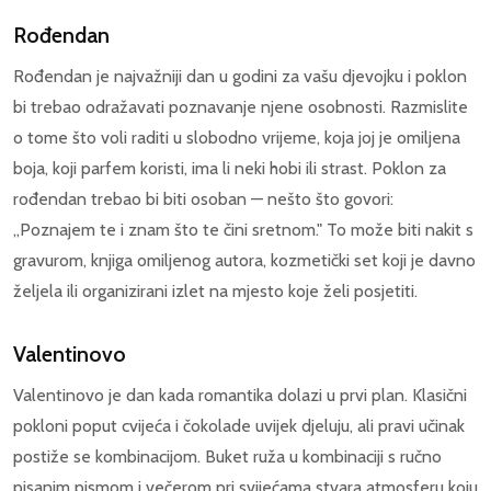
Rođendan
Rođendan je najvažniji dan u godini za vašu djevojku i poklon
bi trebao odražavati poznavanje njene osobnosti. Razmislite
o tome što voli raditi u slobodno vrijeme, koja joj je omiljena
boja, koji parfem koristi, ima li neki hobi ili strast. Poklon za
rođendan trebao bi biti osoban — nešto što govori:
„Poznajem te i znam što te čini sretnom." To može biti nakit s
gravurom, knjiga omiljenog autora, kozmetički set koji je davno
željela ili organizirani izlet na mjesto koje želi posjetiti.
Valentinovo
Valentinovo je dan kada romantika dolazi u prvi plan. Klasični
pokloni poput cvijeća i čokolade uvijek djeluju, ali pravi učinak
postiže se kombinacijom. Buket ruža u kombinaciji s ručno
pisanim pismom i večerom pri svijećama stvara atmosferu koju