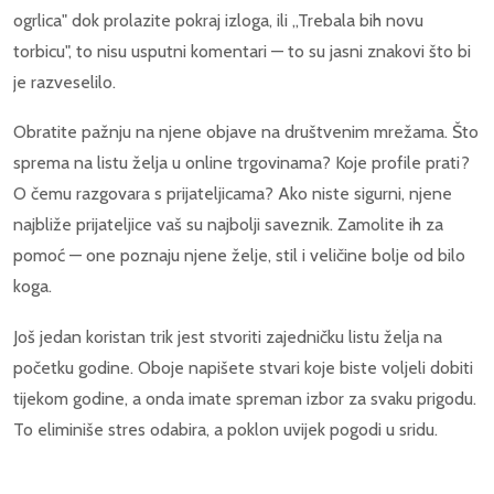
ogrlica" dok prolazite pokraj izloga, ili „Trebala bih novu
torbicu", to nisu usputni komentari — to su jasni znakovi što bi
je razveselilo.
Obratite pažnju na njene objave na društvenim mrežama. Što
sprema na listu želja u online trgovinama? Koje profile prati?
O čemu razgovara s prijateljicama? Ako niste sigurni, njene
najbliže prijateljice vaš su najbolji saveznik. Zamolite ih za
pomoć — one poznaju njene želje, stil i veličine bolje od bilo
koga.
Još jedan koristan trik jest stvoriti zajedničku listu želja na
početku godine. Oboje napišete stvari koje biste voljeli dobiti
tijekom godine, a onda imate spreman izbor za svaku prigodu.
To eliminiše stres odabira, a poklon uvijek pogodi u sridu.