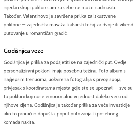
nijedan skupi poklon sam za sebe ne može nadmašiti.
Također, Valentinovo je savršena prilika za iskustvene
poklone — zajednička masaža, kuharski tečaj za dvoje ili vikend
putovanje u romantičan gradić.
Godišnjica veze
Godišnjica je prilika za podsjetiti se na zajednički put. Ovdje
personalizirani pokloni imaju posebnu težinu. Foto album s
najljepšim trenucima, uokvirena fotografija s prvog spoja,
privjesak s koordinatama mjesta gdje ste se upoznali — sve su
to pokloni koji nose emocionalnu vrijednost daleko veću od
njihove cijene. Godišnjica je također prilika za veće investicije
ako to proračun dopušta, poput putovanja ili posebnog
komada nakita.