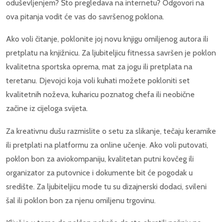
oduševljenjem? Što pregledava na internetu? Odgovori na
ova pitanja vodit će vas do savršenog poklona.
Ako voli čitanje, poklonite joj novu knjigu omiljenog autora ili
pretplatu na knjižnicu. Za ljubiteljicu fitnessa savršen je poklon
kvalitetna sportska oprema, mat za jogu ili pretplata na
teretanu. Djevojci koja voli kuhati možete pokloniti set
kvalitetnih noževa, kuharicu poznatog chefa ili neobične
začine iz cijeloga svijeta.
Za kreativnu dušu razmislite o setu za slikanje, tečaju keramike
ili pretplati na platformu za online učenje. Ako voli putovati,
poklon bon za aviokompaniju, kvalitetan putni kovčeg ili
organizator za putovnice i dokumente bit će pogodak u
središte. Za ljubiteljicu mode tu su dizajnerski dodaci, svileni
šal ili poklon bon za njenu omiljenu trgovinu.