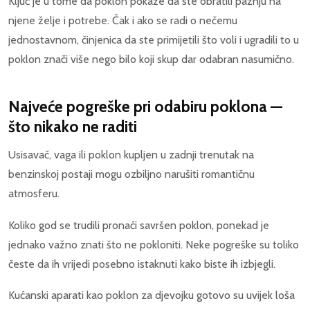
Ključ je u tome da poklon pokaže da ste obratili pažnju na
njene želje i potrebe. Čak i ako se radi o nečemu
jednostavnom, činjenica da ste primijetili što voli i ugradili to u
poklon znači više nego bilo koji skup dar odabran nasumično.
Najveće pogreške pri odabiru poklona —
što nikako ne raditi
Usisavač, vaga ili poklon kupljen u zadnji trenutak na
benzinskoj postaji mogu ozbiljno narušiti romantičnu
atmosferu.
Koliko god se trudili pronaći savršen poklon, ponekad je
jednako važno znati što ne pokloniti. Neke pogreške su toliko
česte da ih vrijedi posebno istaknuti kako biste ih izbjegli.
Kućanski aparati kao poklon za djevojku gotovo su uvijek loša