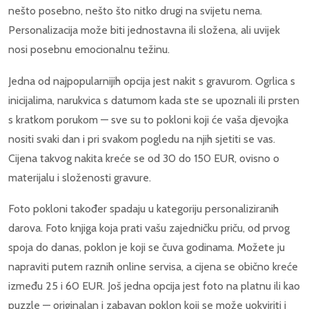
nešto posebno, nešto što nitko drugi na svijetu nema.
Personalizacija može biti jednostavna ili složena, ali uvijek
nosi posebnu emocionalnu težinu.
Jedna od najpopularnijih opcija jest nakit s gravurom. Ogrlica s
inicijalima, narukvica s datumom kada ste se upoznali ili prsten
s kratkom porukom — sve su to pokloni koji će vaša djevojka
nositi svaki dan i pri svakom pogledu na njih sjetiti se vas.
Cijena takvog nakita kreće se od 30 do 150 EUR, ovisno o
materijalu i složenosti gravure.
Foto pokloni također spadaju u kategoriju personaliziranih
darova. Foto knjiga koja prati vašu zajedničku priču, od prvog
spoja do danas, poklon je koji se čuva godinama. Možete ju
napraviti putem raznih online servisa, a cijena se obično kreće
između 25 i 60 EUR. Još jedna opcija jest foto na platnu ili kao
puzzle — originalan i zabavan poklon koji se može uokviriti i