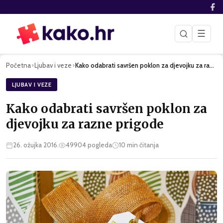
☰
Početna
Ljubav i veze
Kako odabrati savršen poklon za djevojku za razne prigode
›
›
LJUBAV I VEZE
Kako odabrati savršen poklon za
djevojku za razne prigode
26. ožujka 2016.
49904
pogleda
10
min čitanja