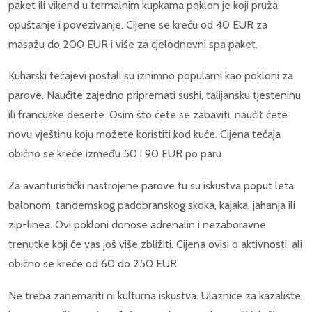
paket ili vikend u termalnim kupkama poklon je koji pruža
opuštanje i povezivanje. Cijene se kreću od 40 EUR za
masažu do 200 EUR i više za cjelodnevni spa paket.
Kuharski tečajevi postali su iznimno popularni kao pokloni za
parove. Naučite zajedno pripremati sushi, talijansku tjesteninu
ili francuske deserte. Osim što ćete se zabaviti, naučit ćete
novu vještinu koju možete koristiti kod kuće. Cijena tečaja
obično se kreće između 50 i 90 EUR po paru.
Za avanturistički nastrojene parove tu su iskustva poput leta
balonom, tandemskog padobranskog skoka, kajaka, jahanja ili
zip-linea. Ovi pokloni donose adrenalin i nezaboravne
trenutke koji će vas još više zbližiti. Cijena ovisi o aktivnosti, ali
obično se kreće od 60 do 250 EUR.
Ne treba zanemariti ni kulturna iskustva. Ulaznice za kazalište,