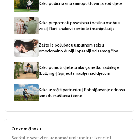
Kako podići razinu samopoštovanja kod djece
Kako prepoznati posesivnu i nasilnu osobu u
vezi | Rani znakovi kontrole i manipulacije
Zašto je poljubac u usputnom seksu
emocionalno dublji i opasniji od samog čina
Kako pomoći djetetu ako ga netko zadirkuje
(bullying) | Sprječite nasilje nad djecom
Kako usrećiti partnericu | Poboljšavanje odnosa
između muškarca i žene
O ovom članku
Sadržaj je sastavljen uz pomoć umjetne inteligencije i