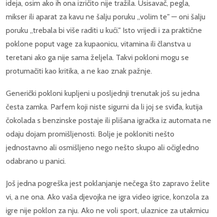
ideja, osim ako ih ona izričito nije tražila. Usisavač, pegla,
mikser ili aparat za kavu ne šalju poruku „volim te" — oni šalju
poruku „trebala bi više raditi u kući." Isto vrijedi i za praktične
poklone poput vage za kupaonicu, vitamina ili članstva u
teretani ako ga nije sama željela. Takvi pokloni mogu se
protumačiti kao kritika, a ne kao znak pažnje.
Generički pokloni kupljeni u posljednji trenutak još su jedna
česta zamka. Parfem koji niste sigurni da li joj se sviđa, kutija
čokolada s benzinske postaje ili plišana igračka iz automata ne
odaju dojam promišljenosti. Bolje je pokloniti nešto
jednostavno ali osmišljeno nego nešto skupo ali očigledno
odabrano u panici.
Još jedna pogreška jest poklanjanje nečega što zapravo želite
vi, a ne ona. Ako vaša djevojka ne igra video igrice, konzola za
igre nije poklon za nju. Ako ne voli sport, ulaznice za utakmicu