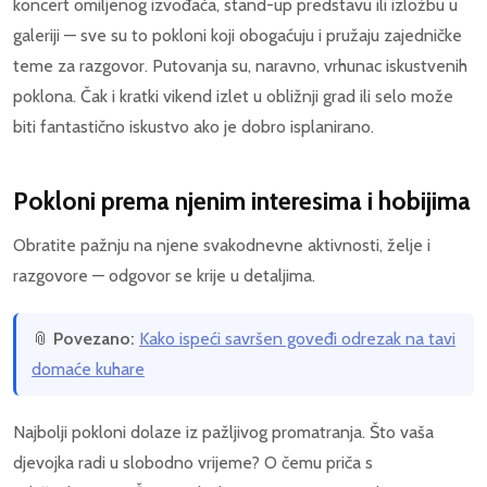
koncert omiljenog izvođača, stand-up predstavu ili izložbu u
galeriji — sve su to pokloni koji obogaćuju i pružaju zajedničke
teme za razgovor. Putovanja su, naravno, vrhunac iskustvenih
poklona. Čak i kratki vikend izlet u obližnji grad ili selo može
biti fantastično iskustvo ako je dobro isplanirano.
Pokloni prema njenim interesima i hobijima
Obratite pažnju na njene svakodnevne aktivnosti, želje i
razgovore — odgovor se krije u detaljima.
📎
Povezano:
Kako ispeći savršen goveđi odrezak na tavi
domaće kuhare
Najbolji pokloni dolaze iz pažljivog promatranja. Što vaša
djevojka radi u slobodno vrijeme? O čemu priča s