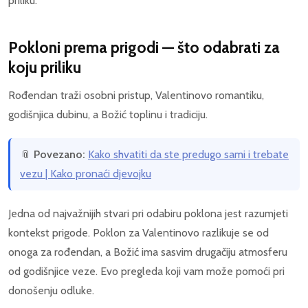
priliku.
Pokloni prema prigodi — što odabrati za
koju priliku
Rođendan traži osobni pristup, Valentinovo romantiku,
godišnjica dubinu, a Božić toplinu i tradiciju.
📎
Povezano:
Kako shvatiti da ste predugo sami i trebate
vezu | Kako pronaći djevojku
Jedna od najvažnijih stvari pri odabiru poklona jest razumjeti
kontekst prigode. Poklon za Valentinovo razlikuje se od
onoga za rođendan, a Božić ima sasvim drugačiju atmosferu
od godišnjice veze. Evo pregleda koji vam može pomoći pri
donošenju odluke.