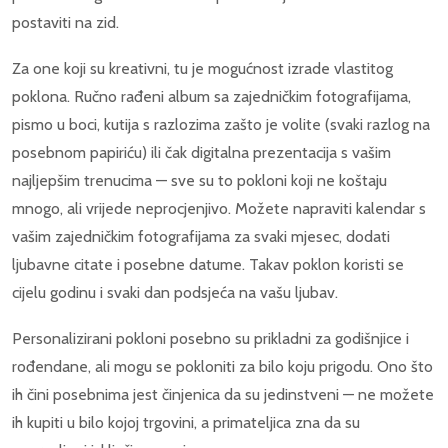
postaviti na zid.
Za one koji su kreativni, tu je mogućnost izrade vlastitog
poklona. Ručno rađeni album sa zajedničkim fotografijama,
pismo u boci, kutija s razlozima zašto je volite (svaki razlog na
posebnom papiriću) ili čak digitalna prezentacija s vašim
najljepšim trenucima — sve su to pokloni koji ne koštaju
mnogo, ali vrijede neprocjenjivo. Možete napraviti kalendar s
vašim zajedničkim fotografijama za svaki mjesec, dodati
ljubavne citate i posebne datume. Takav poklon koristi se
cijelu godinu i svaki dan podsjeća na vašu ljubav.
Personalizirani pokloni posebno su prikladni za godišnjice i
rođendane, ali mogu se pokloniti za bilo koju prigodu. Ono što
ih čini posebnima jest činjenica da su jedinstveni — ne možete
ih kupiti u bilo kojoj trgovini, a primateljica zna da su