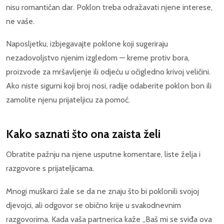
nisu romantičan dar. Poklon treba odražavati njene interese,
ne vaše.
Naposljetku, izbjegavajte poklone koji sugeriraju
nezadovoljstvo njenim izgledom — kreme protiv bora,
proizvode za mršavljenje ili odjeću u očigledno krivoj veličini.
Ako niste sigurni koji broj nosi, radije odaberite poklon bon ili
zamolite njenu prijateljicu za pomoć.
Kako saznati što ona zaista želi
Obratite pažnju na njene usputne komentare, liste želja i
razgovore s prijateljicama.
Mnogi muškarci žale se da ne znaju što bi poklonili svojoj
djevojci, ali odgovor se obično krije u svakodnevnim
razgovorima. Kada vaša partnerica kaže „Baš mi se sviđa ova