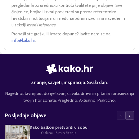
pregledan kroz uredničku kontrolu kvalitete prije objave. Sve
činjenice, brojke i izvori provjereni su prema referentnim
hrvatskim institucijama i međunarodnim izvorima navedenim
u sekciji
Izvori i reference
.
Pronašli ste grešku ili imate dopune? Javite nam se na
info@kako.hr
.
Znanje, savjeti, inspiracija. Svaki dan.
Najjednostavniji put do rješavanja svakodnevnih pitanja i proširivanja
tvojih horizonata. Pregledno. Aktualno. Praktično.
‹
›
Posljednje objave
Kako balkon pretvoriti u sobu
0 dana
· 6 min čitanja