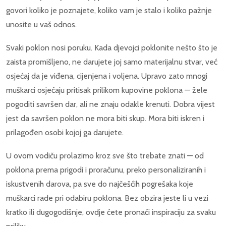
govori koliko je poznajete, koliko vam je stalo i koliko pažnje
unosite u vaš odnos.
Svaki poklon nosi poruku. Kada djevojci poklonite nešto što je
zaista promišljeno, ne darujete joj samo materijalnu stvar, već
osjećaj da je viđena, cijenjena i voljena. Upravo zato mnogi
muškarci osjećaju pritisak prilikom kupovine poklona — žele
pogoditi savršen dar, ali ne znaju odakle krenuti. Dobra vijest
jest da savršen poklon ne mora biti skup. Mora biti iskren i
prilagođen osobi kojoj ga darujete.
U ovom vodiču prolazimo kroz sve što trebate znati — od
poklona prema prigodi i proračunu, preko personaliziranih i
iskustvenih darova, pa sve do najčešćih pogrešaka koje
muškarci rade pri odabiru poklona. Bez obzira jeste li u vezi
kratko ili dugogodišnje, ovdje ćete pronaći inspiraciju za svaku