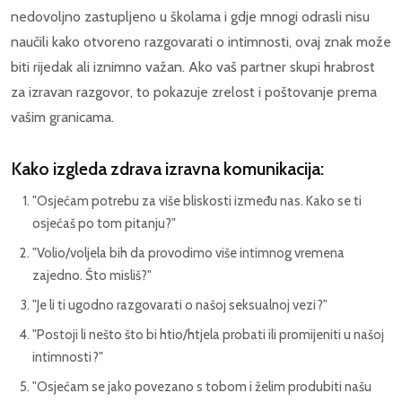
nedovoljno zastupljeno u školama i gdje mnogi odrasli nisu
naučili kako otvoreno razgovarati o intimnosti, ovaj znak može
biti rijedak ali iznimno važan. Ako vaš partner skupi hrabrost
za izravan razgovor, to pokazuje zrelost i poštovanje prema
vašim granicama.
Kako izgleda zdrava izravna komunikacija:
"Osjećam potrebu za više bliskosti između nas. Kako se ti
osjećaš po tom pitanju?"
"Volio/voljela bih da provodimo više intimnog vremena
zajedno. Što misliš?"
"Je li ti ugodno razgovarati o našoj seksualnoj vezi?"
"Postoji li nešto što bi htio/htjela probati ili promijeniti u našoj
intimnosti?"
"Osjećam se jako povezano s tobom i želim produbiti našu