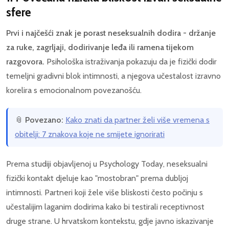
sfere
Prvi i najčešći znak je porast neseksualnih dodira - držanje
za ruke, zagrljaji, dodirivanje leđa ili ramena tijekom
razgovora.
Psihološka istraživanja pokazuju da je fizički dodir
temeljni gradivni blok intimnosti, a njegova učestalost izravno
korelira s emocionalnom povezanošću.
📎
Povezano:
Kako znati da partner želi više vremena s
obitelji: 7 znakova koje ne smijete ignorirati
Prema studiji objavljenoj u Psychology Today, neseksualni
fizički kontakt djeluje kao "mostobran" prema dubljoj
intimnosti. Partneri koji žele više bliskosti često počinju s
učestalijim laganim dodirima kako bi testirali receptivnost
druge strane. U hrvatskom kontekstu, gdje javno iskazivanje