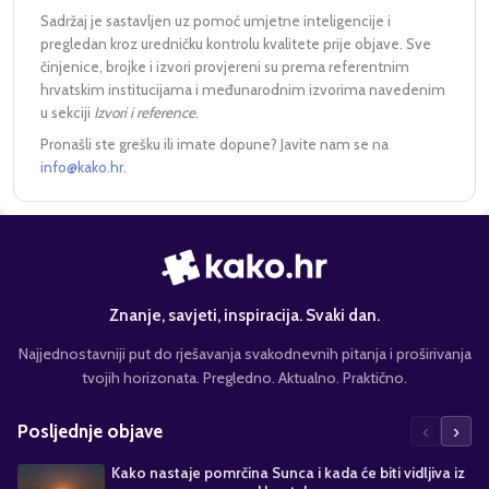
Sadržaj je sastavljen uz pomoć umjetne inteligencije i
pregledan kroz uredničku kontrolu kvalitete prije objave. Sve
činjenice, brojke i izvori provjereni su prema referentnim
hrvatskim institucijama i međunarodnim izvorima navedenim
u sekciji
Izvori i reference
.
Pronašli ste grešku ili imate dopune? Javite nam se na
info@kako.hr
.
Znanje, savjeti, inspiracija. Svaki dan.
Najjednostavniji put do rješavanja svakodnevnih pitanja i proširivanja
tvojih horizonata. Pregledno. Aktualno. Praktično.
‹
›
Posljednje objave
Kako nastaje pomrčina Sunca i kada će biti vidljiva iz