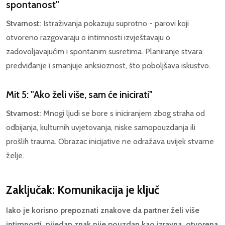
spontanost"
Stvarnost:
Istraživanja pokazuju suprotno - parovi koji
otvoreno razgovaraju o intimnosti izvještavaju o
zadovoljavajućim i spontanim susretima. Planiranje stvara
predviđanje i smanjuje anksioznost, što poboljšava iskustvo.
Mit 5: "Ako želi više, sam će inicirati"
Stvarnost:
Mnogi ljudi se bore s iniciranjem zbog straha od
odbijanja, kulturnih uvjetovanja, niske samopouzdanja ili
prošlih trauma. Obrazac inicijative ne odražava uvijek stvarne
želje.
Zaključak: Komunikacija je ključ
Iako je korisno prepoznati znakove da partner želi više
intimnosti, nijedan znak nije pouzdan kao izravna, otvorena