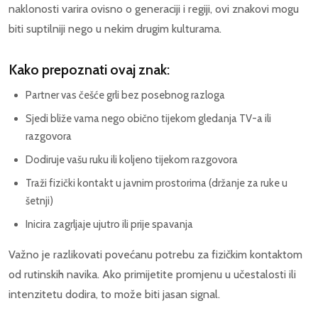
naklonosti varira ovisno o generaciji i regiji, ovi znakovi mogu
biti suptilniji nego u nekim drugim kulturama.
Kako prepoznati ovaj znak:
Partner vas češće grli bez posebnog razloga
Sjedi bliže vama nego obično tijekom gledanja TV-a ili
razgovora
Dodiruje vašu ruku ili koljeno tijekom razgovora
Traži fizički kontakt u javnim prostorima (držanje za ruke u
šetnji)
Inicira zagrljaje ujutro ili prije spavanja
Važno je razlikovati povećanu potrebu za fizičkim kontaktom
od rutinskih navika. Ako primijetite promjenu u učestalosti ili
intenzitetu dodira, to može biti jasan signal.