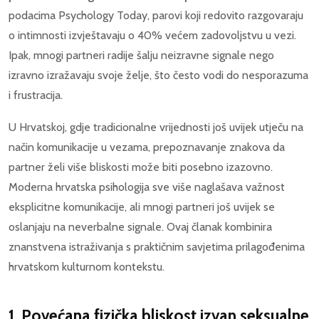
podacima Psychology Today, parovi koji redovito razgovaraju
o intimnosti izvještavaju o 40% većem zadovoljstvu u vezi.
Ipak, mnogi partneri radije šalju neizravne signale nego
izravno izražavaju svoje želje, što često vodi do nesporazuma
i frustracija.
U Hrvatskoj, gdje tradicionalne vrijednosti još uvijek utječu na
način komunikacije u vezama, prepoznavanje znakova da
partner želi više bliskosti može biti posebno izazovno.
Moderna hrvatska psihologija sve više naglašava važnost
eksplicitne komunikacije, ali mnogi partneri još uvijek se
oslanjaju na neverbalne signale. Ovaj članak kombinira
znanstvena istraživanja s praktičnim savjetima prilagođenima
hrvatskom kulturnom kontekstu.
1. Povećana fizička bliskost izvan seksualne