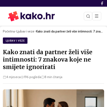
☰
Početna
Ljubav i veze
Kako znati da partner želi više intimnosti: 7 znakova koje n…
›
›
LJUBAV I VEZE
Kako znati da partner želi više
intimnosti: 7 znakova koje ne
smijete ignorirati
4 mjeseca
196
pogleda
8
min čitanja