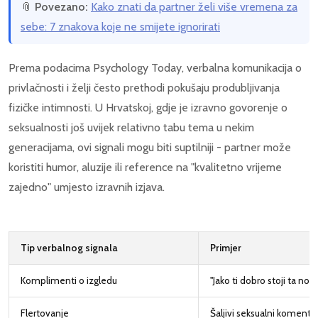
📎
Povezano:
Kako znati da partner želi više vremena za
sebe: 7 znakova koje ne smijete ignorirati
Prema podacima Psychology Today, verbalna komunikacija o
privlačnosti i želji često prethodi pokušaju produbljivanja
fizičke intimnosti. U Hrvatskoj, gdje je izravno govorenje o
seksualnosti još uvijek relativno tabu tema u nekim
generacijama, ovi signali mogu biti suptilniji - partner može
koristiti humor, aluzije ili reference na "kvalitetno vrijeme
zajedno" umjesto izravnih izjava.
Tip verbalnog signala
Primjer
Komplimenti o izgledu
"Jako ti dobro stoji ta nova
Flertovanje
Šaljivi seksualni komenta