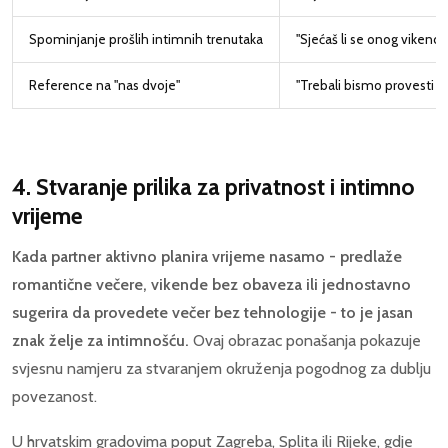
Spominjanje prošlih intimnih trenutaka
"Sjećaš li se onog vikend
Reference na "nas dvoje"
"Trebali bismo provesti 
4. Stvaranje prilika za privatnost i intimno
vrijeme
Kada partner aktivno planira vrijeme nasamo - predlaže
romantične večere, vikende bez obaveza ili jednostavno
sugerira da provedete večer bez tehnologije - to je jasan
znak želje za intimnošću.
Ovaj obrazac ponašanja pokazuje
svjesnu namjeru za stvaranjem okruženja pogodnog za dublju
povezanost.
U hrvatskim gradovima poput Zagreba, Splita ili Rijeke, gdje