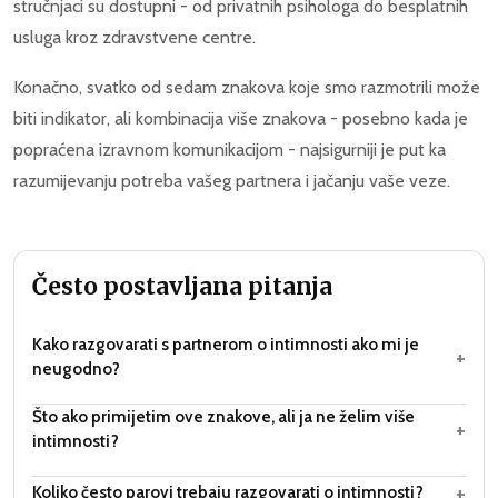
stručnjaci su dostupni - od privatnih psihologa do besplatnih
usluga kroz zdravstvene centre.
Konačno, svatko od sedam znakova koje smo razmotrili može
biti indikator, ali kombinacija više znakova - posebno kada je
popraćena izravnom komunikacijom - najsigurniji je put ka
razumijevanju potreba vašeg partnera i jačanju vaše veze.
Često postavljana pitanja
Kako razgovarati s partnerom o intimnosti ako mi je
+
neugodno?
Što ako primijetim ove znakove, ali ja ne želim više
+
intimnosti?
+
Koliko često parovi trebaju razgovarati o intimnosti?