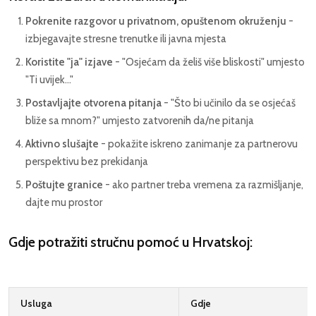
Pokrenite razgovor u privatnom, opuštenom okruženju
-
izbjegavajte stresne trenutke ili javna mjesta
Koristite "ja" izjave
- "Osjećam da želiš više bliskosti" umjesto
"Ti uvijek..."
Postavljajte otvorena pitanja
- "Što bi učinilo da se osjećaš
bliže sa mnom?" umjesto zatvorenih da/ne pitanja
Aktivno slušajte
- pokažite iskreno zanimanje za partnerovu
perspektivu bez prekidanja
Poštujte granice
- ako partner treba vremena za razmišljanje,
dajte mu prostor
Gdje potražiti stručnu pomoć u Hrvatskoj:
Usluga
Gdje