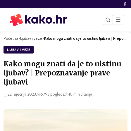
☰
Početna
Ljubav i veze
Kako mogu znati da je to uistinu ljubav? | Prepoznavanje pra…
›
›
LJUBAV I VEZE
Kako mogu znati da je to uistinu
ljubav? | Prepoznavanje prave
ljubavi
22. siječnja 2023.
5793
pogleda
10
min čitanja