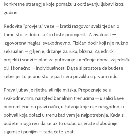
Konkretne strategije koje pomažu u održavanju ljubavi kroz
godine:
Redovita "provjera" veze — kratki razgovor svaki tjedan o
tome što je dobro, a što biste promijenili. Zahvalnost —
izgovorena naglas, svakodnevno. Fizičan dodir koji nije nužno
seksualan — grljenje, držanje za ruku, blizina. Zajednički
projekti i snovi — plan za putovanje, uređenje doma, zajednički
cilj. I konačno — individualnost. Dajte si prostora da budete
sebe, jer to je ono što je partnera privuklo u prvom redu.
Prava ljubav je rijetka, ali nije mitska. Prepoznaje se u
svakodnevnim, naizgled banalnim trenucima — u šalici kave
pripremljene na pravi način, u ćutanju koje nije neugodno, u
pohvali koja dolazi u trenu kad vam je najpotrebnija. Kada si
budete mogli reći da se uz tu osobu osjećate slobodnije,
sigurnije i punijim — tada ćete znati.