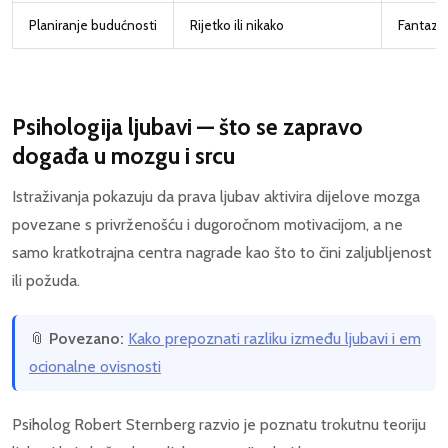
Planiranje budućnosti
Rijetko ili nikako
Fantazij
Psihologija ljubavi — što se zapravo
događa u mozgu i srcu
Istraživanja pokazuju da prava ljubav aktivira dijelove mozga
povezane s privrženošću i dugoročnom motivacijom, a ne
samo kratkotrajna centra nagrade kao što to čini zaljubljenost
ili požuda.
📎
Povezano:
Kako prepoznati razliku između ljubavi i em
ocionalne ovisnosti
Psiholog Robert Sternberg razvio je poznatu trokutnu teoriju