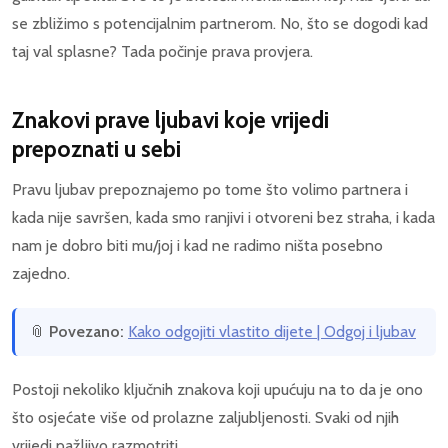
se zbližimo s potencijalnim partnerom. No, što se dogodi kad
taj val splasne? Tada počinje prava provjera.
Znakovi prave ljubavi koje vrijedi
prepoznati u sebi
Pravu ljubav prepoznajemo po tome što volimo partnera i
kada nije savršen, kada smo ranjivi i otvoreni bez straha, i kada
nam je dobro biti mu/joj i kad ne radimo ništa posebno
zajedno.
📎
Povezano:
Kako odgojiti vlastito dijete | Odgoj i ljubav
Postoji nekoliko ključnih znakova koji upućuju na to da je ono
što osjećate više od prolazne zaljubljenosti. Svaki od njih
vrijedi pažljivo razmotriti.