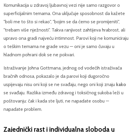
Komunikacija u zdravoj ljubavnoj vezi nije samo razgovor o
superficijalnim temama. Ona uključuje sposobnost da kažete
"boli me to što si rekao", "bojim se da ćemo se promijeniti",
"trebam više nježnosti". Takva ranjivost zahtijeva hrabrost, ali
upravo ona gradi najveću intimnost. Parovi koji ne komuniciraju
o teškim temama ne grade vezu — oni je samo čuvaju u
hladnom pohrani dok se ne pokvari.
Istraživanje Johna Gottmana, jednog od vodećih istraživača
bračnih odnosa, pokazalo je da parovi koji dugoročno
uspijevaju nisu oni koji se ne svađaju, nego oni koji znaju
kako
se svađaju. Razlika između zdravog i toksičnog sukoba leži u
poštovanju: čak i kada ste ljuti, ne napadate osobu —
napadate problem.
Zajednički rast i individualna sloboda u