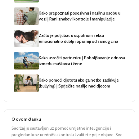
Kako prepoznati posesivnu i nasilnu osobu u
vezi | Rani znakovi kontrole i manipulacije
Zašto je poljubac u usputnom seksu
emocionalno dublji i opasniji od samog čina
Kako usrećiti partnericu | Poboljšavanje odnosa
između muškarca i žene
Kako pomoći djetetu ako ga netko zadirkuje
(bullying) | Sprječite nasilje nad djecom
O ovom članku
Sadržaj je sastavljen uz pomoć umjetne inteligencije i
pregledan kroz uredničku kontrolu kvalitete prije objave. Sve