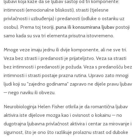
ljubavi koja kaže da se ljubav sastoji od tri komponente:
intimnosti (emocionalne bliskosti), strasti (tjelesne
privlačnosti i uzbuđenja) i predanosti (odluke o ostanku uz
osobu). Prema toj teoriji,
puna ili konsumirana ljubav
postoji
samo kada su sva tri elementa prisutna istovremeno.
Mnoge veze imaju jednu ili dvije komponente, ali ne sve tri.
Veza bez strasti i predanosti je prijateljstvo. Veza sa strasti
bez intimnosti i predanosti je požuda. Veza s predanošću bez
intimnosti i strasti postaje prazna rutina. Upravo zato mnogi
ljudi koji su "zajedno godinama" zapravo ne dijele pravu ljubav
— nego naviku ili obvezu.
Neurobiologinja Helen Fisher otkrila je da romantična ljubav
aktivira iste dijelove mozga kao i ovisnost o kokainu — no
dugotrajna ljubavna privlačnost aktivira i centar za mirovanje i
sigurnost, što je ono što razlikuje prolaznu strast od duboke