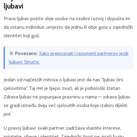
ljubavi
Prava ljubav potiče obje osobe na osobni razvoj i dopušta im
da ostanu individue, umjesto da jednu ili obje guta u zajednički
identitet koji guši.
📎
Povezano:
Kako prepoznati i razumjeti partnerov jezik
ljubavi: Stručni.
Jedan od najčešćih mitova o ljubavi jest da nas "ljubav čini
cjelovitima". Taj mit je lijepo zvuči, ali je psihološki štetan.
Zdrava ljubav ne popunjava prazninu u nama — zdrava ljubav
se gradi između dviju već cjelovitih osoba koje izabiru dijeliti
put.
U pravoj ljubavi, svaki partner zadržava vlastite interese,
prijatelje, ciljeve i identitet. Zajednički život ne znači fuziju