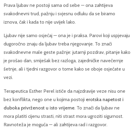
Prava ljubav ne postoji sama od sebe — ona zahtijeva
svakodnevni trud, pažnju i svjesnu odluku da se biramo
iznova, čak i kada to nije uvijek lako.
Ljubav nije samo osjećaj — ona je i praksa. Parovi koji uspjevaju
dugoročno znaju da ljubav treba njegovanje. To znači
svakodnevne male geste pažnje: jutarnji pozdrav, pitanje kako
je prošao dan, smiješak bez razloga, zajedničke navečernje
šetnje, ali i tjedni razgovor o tome kako se oboje osjećate u
vezi.
Terapeutica Esther Perel ističe da najzdravije veze nisu one
bez konflikta, nego one u kojima postoji
erotska napetost i
duboka privrženost u isto vrijeme
. To znači da ljubav ne
mora platiti cijenu strasti, niti strast mora ugroziti sigurnost.
Ravnoteža je moguća — ali zahtijeva rad i razgovor.