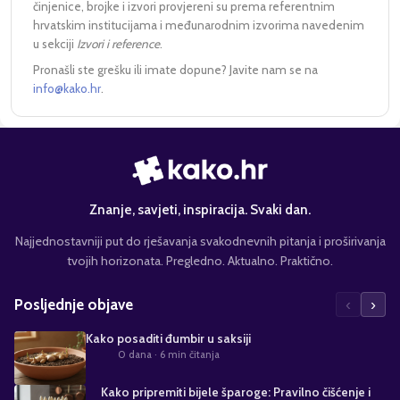
činjenice, brojke i izvori provjereni su prema referentnim
hrvatskim institucijama i međunarodnim izvorima navedenim
u sekciji
Izvori i reference
.
Pronašli ste grešku ili imate dopune? Javite nam se na
info@kako.hr
.
Znanje, savjeti, inspiracija. Svaki dan.
Najjednostavniji put do rješavanja svakodnevnih pitanja i proširivanja
tvojih horizonata. Pregledno. Aktualno. Praktično.
‹
›
Posljednje objave
Kako posaditi đumbir u saksiji
0 dana
· 6 min čitanja
Kako pripremiti bijele šparoge: Pravilno čišćenje i