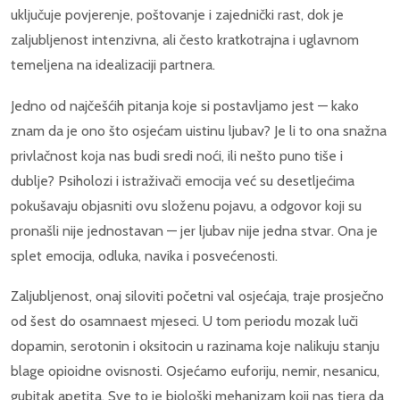
uključuje povjerenje, poštovanje i zajednički rast, dok je
zaljubljenost intenzivna, ali često kratkotrajna i uglavnom
temeljena na idealizaciji partnera.
Jedno od najčešćih pitanja koje si postavljamo jest — kako
znam da je ono što osjećam uistinu ljubav? Je li to ona snažna
privlačnost koja nas budi sredi noći, ili nešto puno tiše i
dublje? Psiholozi i istraživači emocija već su desetljećima
pokušavaju objasniti ovu složenu pojavu, a odgovor koji su
pronašli nije jednostavan — jer ljubav nije jedna stvar. Ona je
splet emocija, odluka, navika i posvećenosti.
Zaljubljenost, onaj siloviti početni val osjećaja, traje prosječno
od šest do osamnaest mjeseci. U tom periodu mozak luči
dopamin, serotonin i oksitocin u razinama koje nalikuju stanju
blage opioidne ovisnosti. Osjećamo euforiju, nemir, nesanicu,
gubitak apetita. Sve to je biološki mehanizam koji nas tjera da