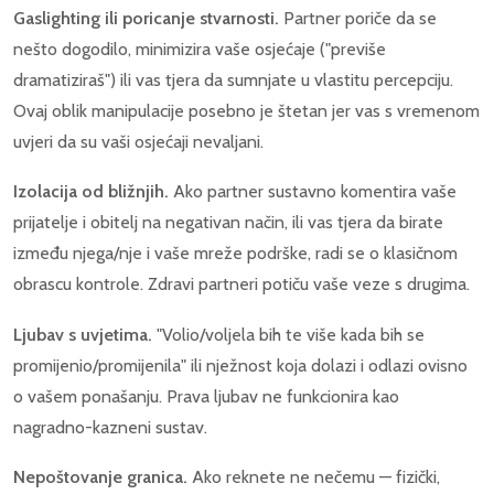
Gaslighting ili poricanje stvarnosti.
Partner poriče da se
nešto dogodilo, minimizira vaše osjećaje ("previše
dramatiziraš") ili vas tjera da sumnjate u vlastitu percepciju.
Ovaj oblik manipulacije posebno je štetan jer vas s vremenom
uvjeri da su vaši osjećaji nevaljani.
Izolacija od bližnjih.
Ako partner sustavno komentira vaše
prijatelje i obitelj na negativan način, ili vas tjera da birate
između njega/nje i vaše mreže podrške, radi se o klasičnom
obrascu kontrole. Zdravi partneri potiču vaše veze s drugima.
Ljubav s uvjetima.
"Volio/voljela bih te više kada bih se
promijenio/promijenila" ili nježnost koja dolazi i odlazi ovisno
o vašem ponašanju. Prava ljubav ne funkcionira kao
nagradno-kazneni sustav.
Nepoštovanje granica.
Ako reknete ne nečemu — fizički,