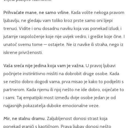
Prihvaćate mane, ne samo vrline.
Kada volite nekoga pravom
ljubavlju, ne gledaju vam toliko kroz prste samo oni lijepi
trenuci. Vidite i onu dosadnu naviku koja vas ponekad izludi, i
jutarnje raspoloženje koje nije uvijek vedro, i greške koje čine. I
unatoč svemu tome — ostajete. Ne iz navike ili straha, nego iz
iskrene privrženosti.
Vaša sreća nije jedina koja vam je važna.
U pravoj ljubavi
počinjete instinktivno misliti na dobrobit druge osobe. Kada
se nešto dobro dogodi vama, prva misao je kako to podijeliti s
partnerom. Kada njemu ili njoj nešto ne ide dobro, osjećate to
i sami. Taj empatijski most između dvije osobe jedan je od
najjasnijih pokazatelja duboke emocionalne veze.
Mir, ne stalnu dramu.
Zaljubljenost donosi strast koja
ponekad graniči s kaotičnom. Prava ljubav donosi nešto