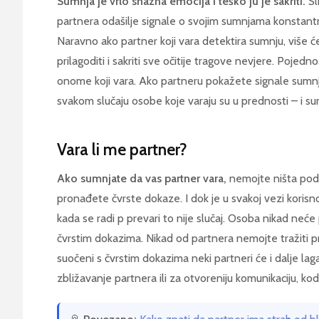
Sumnja je vrlo snažna emocija i teško ju je sakriti.
Sl
partnera odašilje signale o svojim sumnjama konstant
Naravno ako partner koji vara detektira sumnju, više će
prilagoditi i sakriti sve očitije tragove nevjere. Poje
onome koji vara. Ako partneru pokažete signale sumnje 
svakom slučaju osobe koje varaju su u prednosti – i sum
Vara li me partner?
Ako sumnjate da vas partner vara,
nemojte ništa podu
pronađete čvrste dokaze. I dok je u svakoj vezi koris
kada se radi p prevari to nije slučaj. Osoba nikad neće
čvrstim dokazima. Nikad od partnera nemojte tražiti pr
suočeni s čvrstim dokazima neki partneri će i dalje laga
zbližavanje partnera ili za otvoreniju komunikaciju, kod