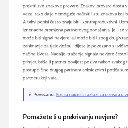
prekriti sve znakove prevare. Znakovi prevare dosta var
veze, tako da je nemoguće načiniti listu znakova koji bi
A takvi popisi često znaju biti i kontraproduktivni. Uz
iznenadna promjena partnerovog ponašanja. Je li se v
može biti signal nevjere, ali može biti i zbog drugih
zanimanje za tjelovježbu i dijete je povezano s uviđan
načina života. Nadalje, traženje signala nevjere često
primjer, briše li partner povijest poziva nakon svakog 
postupci čine drugog partnera anksioznim i potiču sumn
partneru koji vara…
📎
Povezano:
Koji su najčešći razlozi za prevaru u vez
Pomažete li u prekrivanju nevjere?