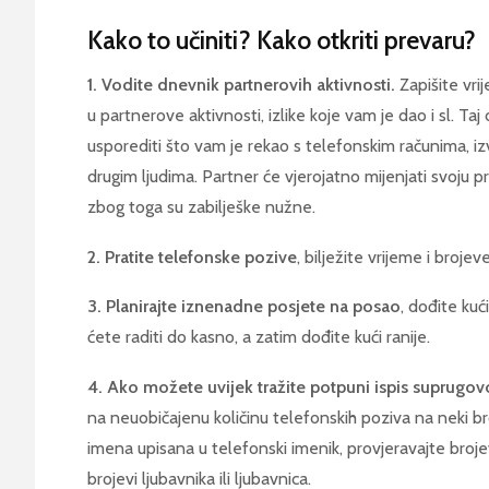
Kako to učiniti? Kako otkriti prevaru?
1. Vodite dnevnik partnerovih aktivnosti.
Zapišite vri
u partnerove aktivnosti, izlike koje vam je dao i sl. Taj
usporediti što vam je rekao s telefonskim računima, iz
drugim ljudima. Partner će vjerojatno mijenjati svoju pri
zbog toga su zabilješke nužne.
2. Pratite telefonske pozive
, bilježite vrijeme i brojeve
3. Planirajte iznenadne posjete na posao
, dođite kuć
ćete raditi do kasno, a zatim dođite kući ranije.
4. Ako možete uvijek tražite potpuni ispis suprugov
na neuobičajenu količinu telefonskih poziva na neki broj
imena upisana u telefonski imenik, provjeravajte brojeve
brojevi ljubavnika ili ljubavnica.