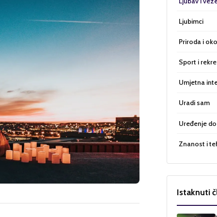
Ljubav i vez
Ljubimci
Priroda i oko
Sport i rekre
Umjetna inte
Uradi sam
Uređenje d
Znanost i te
Istaknuti č