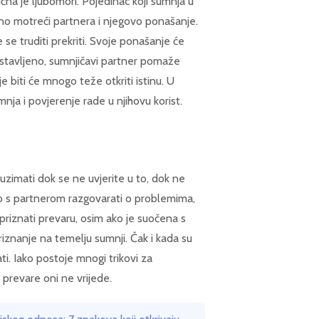
ična je ljubomori. Pojedinac koji sumnja u
no motreći partnera i njegovo ponašanje.
 se truditi prekriti. Svoje ponašanje će
dnostavljeno, sumnjičavi partner pomaže
biti će mnogo teže otkriti istinu. U
nja i povjerenje rade u njihovu korist.
zimati dok se ne uvjerite u to, dok ne
no s partnerom razgovarati o problemima,
 priznati prevaru, osim ako je suočena s
iznanje na temelju sumnji. Čak i kada su
ti. Iako postoje mnogi trikovi za
 prevare oni ne vrijede.