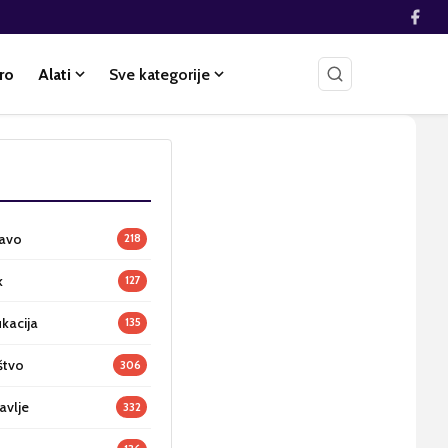
ro
Alati
Sve kategorije
ravo
218
k
127
ukacija
135
štvo
306
avlje
332