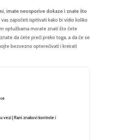
urni, imate neosporive dokaze i znate što
as započeti ispitivati kako bi vidio koliko
jim optužbama morate znati što ćete
 znate da ćete preći preko toga, a da će se
ojte bezvezno opterećivati i kreirati
ece
 vezi | Rani znakovi kontrole i