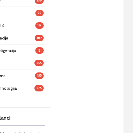
e
136
99
liš
117
acija
182
ligencija
121
255
oma
155
hnologija
275
lanci