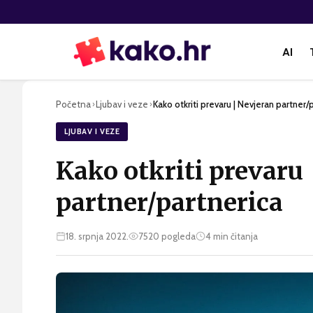
AI
Početna
Ljubav i veze
Kako otkriti prevaru | Nevjeran partner/
›
›
LJUBAV I VEZE
Kako otkriti prevaru
partner/partnerica
18. srpnja 2022.
7520
pogleda
4
min čitanja