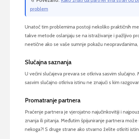
📎
Povezano:
Kako znati da partner ima strah od bl
problem
Unatoč tim problemima postoji nekoliko praktičnih m
takve metode oslanjaju se na istraživanje i pažljivo p
neetične ako se vaše sumnje pokažu neopravdanima, al
Slučajna saznanja
U većini slučajeva prevara se otkriva sasvim slučajno. 
sasvim slučajno otkriva istinu ne znajući s kim razgovar
Promatranje partnera
Praćenje partnera je vjerojatno najučinkovitiji i najpouz
znanja ili pitanja. Međutim špijuniranje partnera može u
nekoga?! S druge strane ako stvarno želite otkriti isti