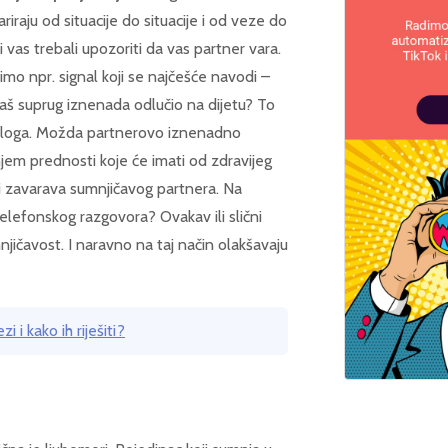
iraju od situacije do situacije i od veze do
 vas trebali upozoriti da vas partner vara.
mimo npr. signal koji se najčešće navodi –
aš suprug iznenada odlučio na dijetu? To
 razloga. Možda partnerovo iznenadno
jem prednosti koje će imati od zdravijeg
 i zavarava sumnjičavog partnera. Na
telefonskog razgovora? Ovakav ili slični
jičavost. I naravno na taj način olakšavaju
i i kako ih riješiti?