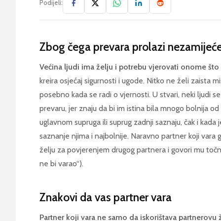
Podijeli:
Zbog čega prevara prolazi nezamijeć
Većina ljudi ima želju i potrebu vjerovati onome što
kreira osjećaj sigurnosti i ugode. Nitko ne želi zaista 
posebno kada se radi o vjernosti. U stvari, neki ljudi s
prevaru, jer znaju da bi im istina bila mnogo bolnija 
uglavnom supruga ili suprug zadnji saznaju, čak i kada j
saznanje njima i najbolnije. Naravno partner koji vara 
želju za povjerenjem drugog partnera i govori mu točno
ne bi varao“).
Znakovi da vas partner vara
Partner koji vara ne samo da iskorištava partnerovu 