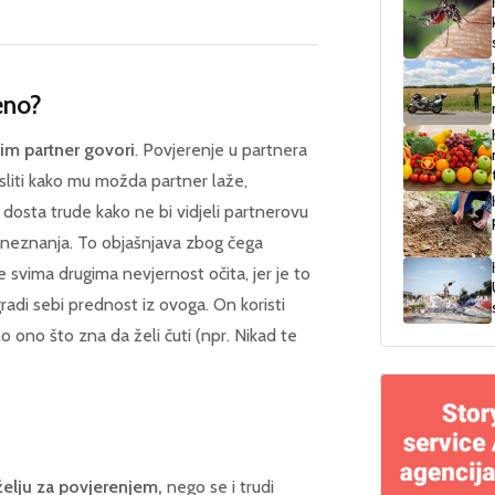
eno?
 im partner govori
. Povjerenje u partnera
misliti kako mu možda partner laže,
e dosta trude kako ne bi vidjeli partnerovu
od neznanja. To objašnjava zbog čega
e svima drugima nevjernost očita, jer je to
gradi sebi prednost iz ovoga. On koristi
 ono što zna da želi čuti (npr. Nikad te
želju za povjerenjem,
nego se i trudi