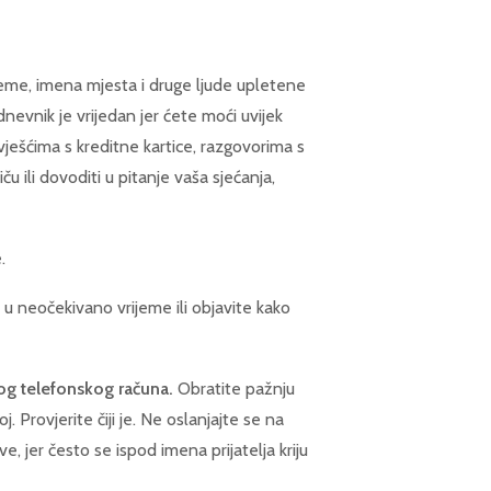
jeme, imena mjesta i druge ljude upletene
 dnevnik je vrijedan jer ćete moći uvijek
vješćima s kreditne kartice, razgovorima s
ču ili dovoditi u pitanje vaša sjećanja,
.
i u neočekivano vrijeme ili objavite kako
og telefonskog računa.
Obratite pažnju
. Provjerite čiji je. Ne oslanjajte se na
, jer često se ispod imena prijatelja kriju