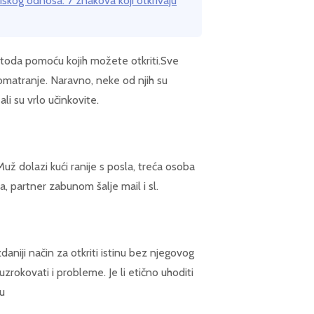
iskog odnosa: 7 znakova koji otkrivaju
etoda pomoću kojih možete otkriti.Sve
romatranje. Naravno, neke od njih su
i su vrlo učinkovite.
Muž dolazi kući ranije s posla, treća osoba
a, partner zabunom šalje mail i sl.
daniji način za otkriti istinu bez njegovog
zrokovati i probleme. Je li etično uhoditi
nu