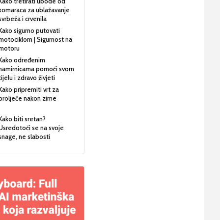
Kako tretirati ubode od
komaraca za ublažavanje
svrbeža i crvenila
Kako sigurno putovati
motociklom | Sigurnost na
motoru
Kako određenim
namirnicama pomoći svom
tijelu i zdravo živjeti
Kako pripremiti vrt za
proljeće nakon zime
Kako biti sretan?
Usredotoči se na svoje
snage, ne slabosti