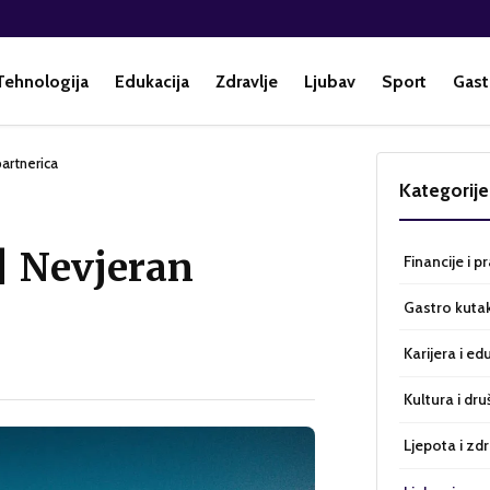
Tehnologija
Edukacija
Zdravlje
Ljubav
Sport
Gast
partnerica
Kategorije
 | Nevjeran
Financije i p
Gastro kuta
Karijera i ed
Kultura i dru
Ljepota i zdr