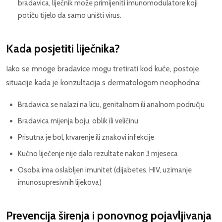
bradavica, liječnik može primijeniti imunomodulatore koji
potiču tijelo da samo uništi virus.
Kada posjetiti liječnika?
Iako se mnoge bradavice mogu tretirati kod kuće, postoje
situacije kada je konzultacija s dermatologom neophodna:
Bradavica se nalazi na licu, genitalnom ili analnom području
Bradavica mijenja boju, oblik ili veličinu
Prisutna je bol, krvarenje ili znakovi infekcije
Kućno liječenje nije dalo rezultate nakon 3 mjeseca
Osoba ima oslabljen imunitet (dijabetes, HIV, uzimanje
imunosupresivnih lijekova)
Prevencija širenja i ponovnog pojavljivanja