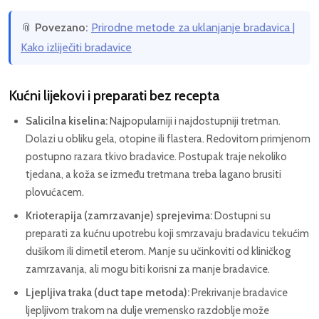
📎
Povezano:
Prirodne metode za uklanjanje bradavica |
Kako izliječiti bradavice
Kućni lijekovi i preparati bez recepta
Salicilna kiselina:
Najpopularniji i najdostupniji tretman.
Dolazi u obliku gela, otopine ili flastera. Redovitom primjenom
postupno razara tkivo bradavice. Postupak traje nekoliko
tjedana, a koža se između tretmana treba lagano brusiti
plovućacem.
Krioterapija (zamrzavanje) sprejevima:
Dostupni su
preparati za kućnu upotrebu koji smrzavaju bradavicu tekućim
dušikom ili dimetil eterom. Manje su učinkoviti od kliničkog
zamrzavanja, ali mogu biti korisni za manje bradavice.
Ljepljiva traka (duct tape metoda):
Prekrivanje bradavice
ljepljivom trakom na dulje vremensko razdoblje može