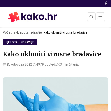
☰
Početna
Ljepota i zdravlje
Kako ukloniti virusne bradavice
›
›
LJEPOTA I ZDRAVLJE
Kako ukloniti virusne bradavice
21. kolovoza 2022.
4979
pogleda
3
min čitanja