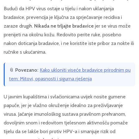
Budući da HPV virus ostaje u tijelu i nakon uklanjanja
bradavice, prevencija je ključna za sprječavanje recidiva i
zaraze drugih.
Nikada ne trljajte bradavice
jer se virus može
prenijeti na okolnu kožu. Redovito perite ruke, posebno
nakon doticanja bradavice, i ne koristite iste pribor za nokte ili
ručnike s ukućanima.
📎
Povezano:
Kako ukloniti viseće bradavice prirodnim pu
tem: Mitovi, opasnosti i sigurna rješenja
U javnim kupalištima i svlačionicama uvijek nosite gumene
papuče, jer je vlažno okruženje idealno za preživljavanje
virusa. Jačanje imunološkog sustava pravilnom prehranom,
dovoljnim snom i redovitom tjelesnom aktivnošću pomaže
tijelu da se lakše bori protiv HPV-a i smanjuje rizik od