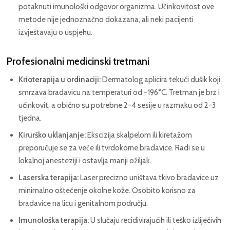
potaknuti imunološki odgovor organizma. Učinkovitost ove
metode nije jednoznačno dokazana, ali neki pacijenti
izvještavaju o uspjehu.
Profesionalni medicinski tretmani
Krioterapija u ordinaciji:
Dermatolog aplicira tekući dušik koji
smrzava bradavicu na temperaturi od -196°C. Tretman je brz i
učinkovit, a obično su potrebne 2-4 sesije u razmaku od 2-3
tjedna.
Kirurško uklanjanje:
Ekscizija skalpelom ili kiretažom
preporučuje se za veće ili tvrdokorne bradavice. Radi se u
lokalnoj anesteziji i ostavlja manji ožiljak.
Laserska terapija:
Laser precizno uništava tkivo bradavice uz
minimalno oštećenje okolne kože. Osobito korisno za
bradavice na licu i genitalnom području.
Imunološka terapija:
U slučaju recidivirajućih ili teško izliječivih