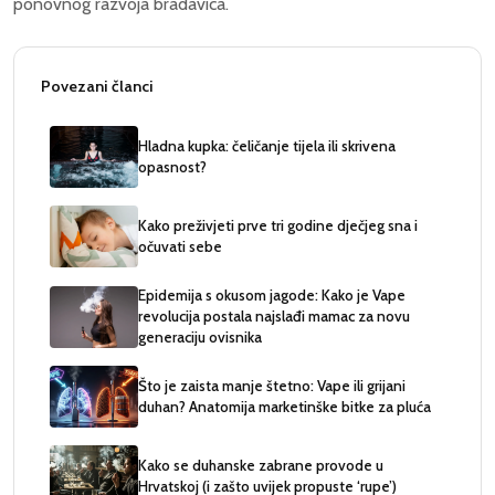
ponovnog razvoja bradavica.
Povezani članci
Hladna kupka: čeličanje tijela ili skrivena
opasnost?
Kako preživjeti prve tri godine dječjeg sna i
očuvati sebe
Epidemija s okusom jagode: Kako je Vape
revolucija postala najslađi mamac za novu
generaciju ovisnika
Što je zaista manje štetno: Vape ili grijani
duhan? Anatomija marketinške bitke za pluća
Kako se duhanske zabrane provode u
Hrvatskoj (i zašto uvijek propuste ‘rupe’)