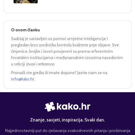
O ovom članku
Sadržaj je sastavljen uz pomoć umjetne inteligencije i
pregledan kroz uredničku kontrolu kvalitete prije objave. Sve
činjenice, brojke i izvori provjereni su prema referentnim
hrvatskim institucijama i međunarodnim izvorima navedenim
u sekciji
Izvori i reference
.
Pronašli ste grešku ili imate dopune? Javite nam se na
info@kako.hr
.
Znanje, savjeti, inspiracija. Svaki dan.
Najjednostavniji put do rješavanja svakodnevnih pitanja i proširivanja