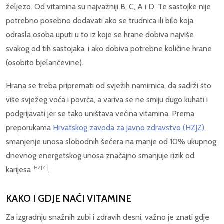
željezo. Od vitamina su najvažniji B, C, A i D. Te sastojke nije
potrebno posebno dodavati ako se trudnica ili bilo koja
odrasla osoba uputi u to iz koje se hrane dobiva najviše
svakog od tih sastojaka, i ako dobiva potrebne količine hrane
(osobito bjelančevine).
Hrana se treba pripremati od svježih namirnica, da sadrži što
više svježeg voća i povrća, a variva se ne smiju dugo kuhati i
podgrijavati jer se tako uništava većina vitamina. Prema
preporukama
Hrvatskog zavoda za javno zdravstvo (HZJZ)
,
smanjenje unosa slobodnih šećera na manje od 10% ukupnog
dnevnog energetskog unosa značajno smanjuje rizik od
HZJZ
karijesa
.
KAKO I GDJE NAĆI VITAMINE
Za izgradnju snažnih zubi i zdravih desni, važno je znati gdje