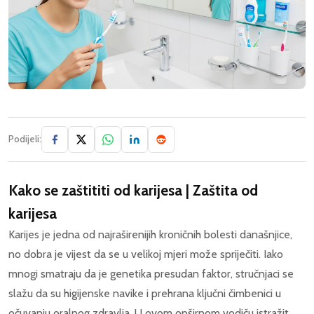
Podijeli:
Kako se zaštititi od karijesa | Zaštita od
karijesa
Karijes je jedna od najraširenijih kroničnih bolesti današnjice,
no dobra je vijest da se u velikoj mjeri može spriječiti. Iako
mnogi smatraju da je genetika presudan faktor, stručnjaci se
slažu da su higijenske navike i prehrana ključni čimbenici u
očuvanju oralnog zdravlja. U ovom opširnom vodiču istražit