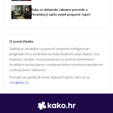
Kako se duhanske zabrane provode u
Hrvatskoj (i zašto uvijek propuste ‘rupe’)
O ovom članku
Sadržaj je sastavljen uz pomoć umjetne inteligencije i
pregledan kroz uredničku kontrolu kvalitete prije objave. Sve
činjenice, brojke i izvori provjereni su prema referentnim
hrvatskim institucijama i međunarodnim izvorima navedenim
u sekciji
Izvori i reference
.
Pronašli ste grešku ili imate dopune? Javite nam se na
info@kako.hr
.