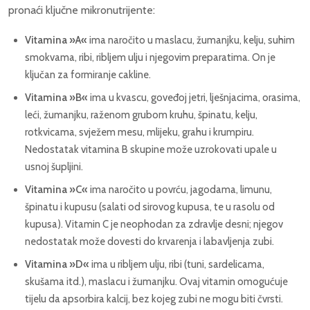
pronaći ključne mikronutrijente:
Vitamina »A«
ima naročito u maslacu, žumanjku, kelju, suhim
smokvama, ribi, ribljem ulju i njegovim preparatima. On je
ključan za formiranje cakline.
Vitamina »B«
ima u kvascu, goveđoj jetri, lješnjacima, orasima,
leći, žumanjku, raženom grubom kruhu, špinatu, kelju,
rotkvicama, svježem mesu, mlijeku, grahu i krumpiru.
Nedostatak vitamina B skupine može uzrokovati upale u
usnoj šupljini.
Vitamina »C«
ima naročito u povrću, jagodama, limunu,
špinatu i kupusu (salati od sirovog kupusa, te u rasolu od
kupusa). Vitamin C je neophodan za zdravlje desni; njegov
nedostatak može dovesti do krvarenja i labavljenja zubi.
Vitamina »D«
ima u ribljem ulju, ribi (tuni, sardelicama,
skušama itd.), maslacu i žumanjku. Ovaj vitamin omogućuje
tijelu da apsorbira kalcij, bez kojeg zubi ne mogu biti čvrsti.