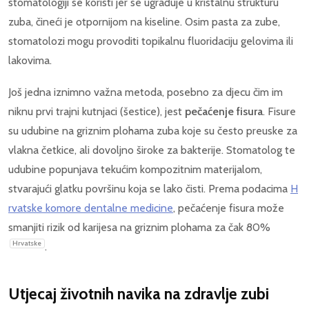
stomatologiji se koristi jer se ugrađuje u kristalnu strukturu
zuba, čineći je otpornijom na kiseline. Osim pasta za zube,
stomatolozi mogu provoditi topikalnu fluoridaciju gelovima ili
lakovima.
Još jedna iznimno važna metoda, posebno za djecu čim im
niknu prvi trajni kutnjaci (šestice), jest
pečaćenje fisura
. Fisure
su udubine na griznim plohama zuba koje su često preuske za
vlakna četkice, ali dovoljno široke za bakterije. Stomatolog te
udubine popunjava tekućim kompozitnim materijalom,
stvarajući glatku površinu koja se lako čisti. Prema podacima
H
rvatske komore dentalne medicine
, pečaćenje fisura može
smanjiti rizik od karijesa na griznim plohama za čak 80%
Hrvatske
.
Utjecaj životnih navika na zdravlje zubi