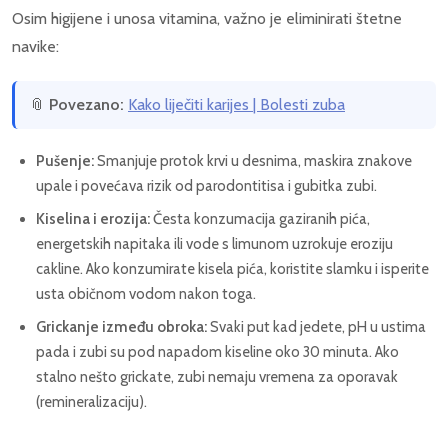
Osim higijene i unosa vitamina, važno je eliminirati štetne
navike:
📎
Povezano:
Kako liječiti karijes | Bolesti zuba
Pušenje:
Smanjuje protok krvi u desnima, maskira znakove
upale i povećava rizik od parodontitisa i gubitka zubi.
Kiselina i erozija:
Česta konzumacija gaziranih pića,
energetskih napitaka ili vode s limunom uzrokuje eroziju
cakline. Ako konzumirate kisela pića, koristite slamku i isperite
usta običnom vodom nakon toga.
Grickanje između obroka:
Svaki put kad jedete, pH u ustima
pada i zubi su pod napadom kiseline oko 30 minuta. Ako
stalno nešto grickate, zubi nemaju vremena za oporavak
(remineralizaciju).