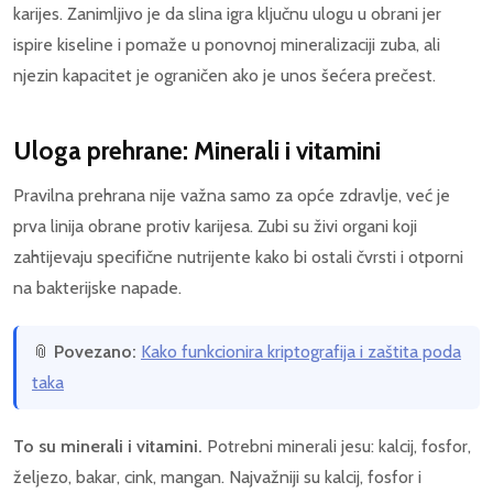
karijes. Zanimljivo je da slina igra ključnu ulogu u obrani jer
ispire kiseline i pomaže u ponovnoj mineralizaciji zuba, ali
njezin kapacitet je ograničen ako je unos šećera prečest.
Uloga prehrane: Minerali i vitamini
Pravilna prehrana nije važna samo za opće zdravlje, već je
prva linija obrane protiv karijesa. Zubi su živi organi koji
zahtijevaju specifične nutrijente kako bi ostali čvrsti i otporni
na bakterijske napade.
📎
Povezano:
Kako funkcionira kriptografija i zaštita poda
taka
To su minerali i vitamini.
Potrebni minerali jesu: kalcij, fosfor,
željezo, bakar, cink, mangan. Najvažniji su kalcij, fosfor i