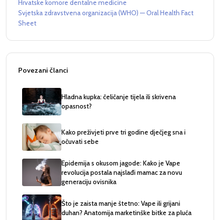
Hrvatske komore dentalne medicine
Svjetska zdravstvena organizacija (WHO) — Oral Health Fact
Sheet
Povezani članci
Hladna kupka: čeličanje tijela ili skrivena
opasnost?
Kako preživjeti prve tri godine dječjeg sna i
očuvati sebe
Epidemija s okusom jagode: Kako je Vape
revolucija postala najslađi mamac za novu
generaciju ovisnika
Što je zaista manje štetno: Vape ili grijani
duhan? Anatomija marketinške bitke za pluća