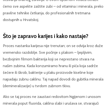
ćemo sve aspekte zaštite zubi – od vitamina i minerala, preko
pravilne tehnike četkanja, do profesionalnih tretmana
dostupnih u Hrvatskoj.
Što je zapravo karijes i kako nastaje?
Proces nastanka karijesa nije trenutan; on se odvija kroz duže
vremensko razdoblje. Sve počinje s plakom – ljepljivim,
bezbojnim filmom bakterija koji se neprestano stvara na
našim zubima. Kada konzumiramo hranu ili pića koja sadrže
šećere ili škrob, bakterije u plaku proizvode kiseline koje
napadaju zubnu caklinu. Taj napad dovodi do gubitka minerala
(demineralizacije) u tvrdom zubnom tkivu.
Ako se taj proces ne zaustavi redovitom higijenom i unosom
minerala poput fluorida, caklina slabi i urušava se, stvarajući