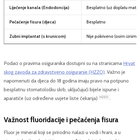
Liječenje kanala (Endodoncija)
Besplatno (uz doplatu materi
Pečaćenje fisura (djeca)
Besplatno
Zubni implantat (s krunicom)
Nije pokriveno (osim iznimki
Podaci o pravima osiguranika dostupni su na stranicama
Hrvat
skog zavoda za zdravstveno osiguranje (HZZO)
. Važno je
napomenuti da djeca do 18 godina imaju pravo na potpuno
besplatnu stomatološku skrb, uključujući bijele ispune i
HZZO
aparatiće (uz određene uvjete liste čekanja)
.
Važnost fluoridacije i pečaćenja fisura
Fluor je mineral koji se prirodno nalazi u vodi i hrani, a u