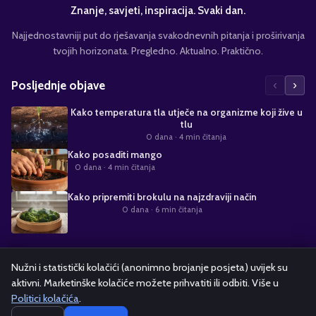
Znanje, savjeti, inspiracija. Svaki dan.
Najjednostavniji put do rješavanja svakodnevnih pitanja i proširivanja
tvojih horizonata. Pregledno. Aktualno. Praktično.
‹
›
Posljednje objave
Kako temperatura tla utječe na organizme koji žive u
tlu
0 dana
· 4 min čitanja
Kako posaditi mango
0 dana
· 4 min čitanja
Kako pripremiti brokulu na najzdraviji način
0 dana
· 6 min čitanja
Suradnja s nama
Nužni i statistički kolačići (anonimno brojanje posjeta) uvijek su
aktivni. Marketinške kolačiće možete prihvatiti ili odbiti. Više u
Alati i kalkulatori
Oglašavanje
Politika kolačića
Pravila privatnosti
Politici kolačića
.