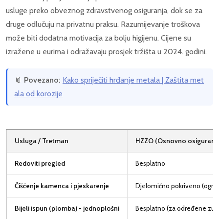
usluge preko obveznog zdravstvenog osiguranja, dok se za
druge odlučuju na privatnu praksu. Razumijevanje troškova
može biti dodatna motivacija za bolju higijenu. Cijene su
izražene u eurima i odražavaju prosjek tržišta u 2024. godini.
📎
Povezano:
Kako spriječiti hrđanje metala | Zaštita met
ala od korozije
Usluga / Tretman
HZZO (Osnovno osiguranje
Redoviti pregled
Besplatno
Čišćenje kamenca i pjeskarenje
Djelomično pokriveno (ogra
Bijeli ispun (plomba) - jednoplošni
Besplatno (za određene zub