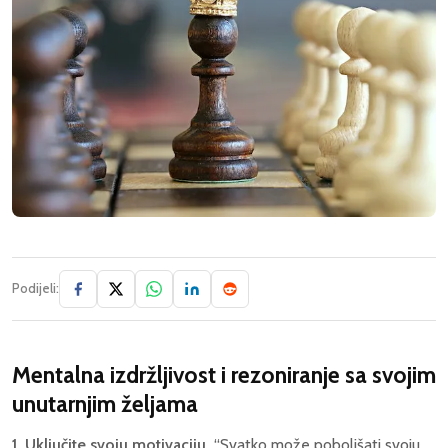
Podijeli:
Mentalna izdržljivost i rezoniranje sa svojim
unutarnjim željama
1. Uključite svoju motivaciju.
“Svatko može poboljšati svoju