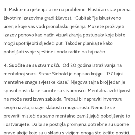
3. Mislite na rješenja
, a ne na probleme. Elastičan stav prema
životnim izazovima gradi žilavost. “Gubitak “je iskustveno
učenje koje vas vodi pronalasku rješenja. Možete proživjeti
izazov ponovo kao način vizualiziranja postupaka koje biste
mogli upotrijebiti sljedeći put. Također planirajte kako
poboljšati svoje vještine i onda radite na taj način.
4. Suočite se sa stvarnošću
. Od 20 godina istraživanja na
mentalnoj snazi, Steve Siebold je napisao knjigu, “177 tajni
mentalne snage svjetske klase.” Njegova tajna broj jedan je
sposobnost da se suočite sa stvarnošću. Mentalna izdržljivost
ne može rasti izvan zabluda. Trebali bi napraviti inventuru
svojih navika, snage, slabosti i mogućnosti. Nemojte se
prevariti misleći da samo mentalno zamišljajući poboljšanje to
i ostvarujete. Da bi se postigla promjena potrebne su uporne
prave akcije koje su u skladu s vizijom onoga što želite postići.