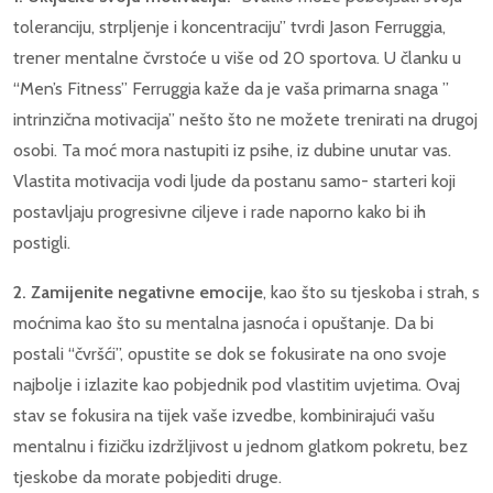
toleranciju, strpljenje i koncentraciju” tvrdi Jason Ferruggia,
trener mentalne čvrstoće u više od 20 sportova. U članku u
“Men’s Fitness” Ferruggia kaže da je vaša primarna snaga ”
intrinzična motivacija” nešto što ne možete trenirati na drugoj
osobi. Ta moć mora nastupiti iz psihe, iz dubine unutar vas.
Vlastita motivacija vodi ljude da postanu samo- starteri koji
postavljaju progresivne ciljeve i rade naporno kako bi ih
postigli.
2. Zamijenite negativne emocije
, kao što su tjeskoba i strah, s
moćnima kao što su mentalna jasnoća i opuštanje. Da bi
postali “čvršći”, opustite se dok se fokusirate na ono svoje
najbolje i izlazite kao pobjednik pod vlastitim uvjetima. Ovaj
stav se fokusira na tijek vaše izvedbe, kombinirajući vašu
mentalnu i fizičku izdržljivost u jednom glatkom pokretu, bez
tjeskobe da morate pobjediti druge.