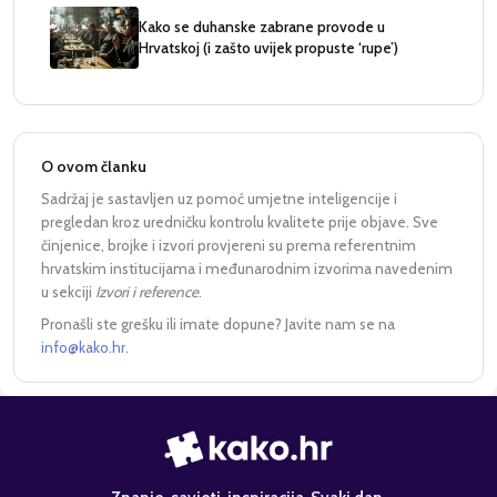
Kako se duhanske zabrane provode u
Hrvatskoj (i zašto uvijek propuste ‘rupe’)
O ovom članku
Sadržaj je sastavljen uz pomoć umjetne inteligencije i
pregledan kroz uredničku kontrolu kvalitete prije objave. Sve
činjenice, brojke i izvori provjereni su prema referentnim
hrvatskim institucijama i međunarodnim izvorima navedenim
u sekciji
Izvori i reference
.
Pronašli ste grešku ili imate dopune? Javite nam se na
info@kako.hr
.