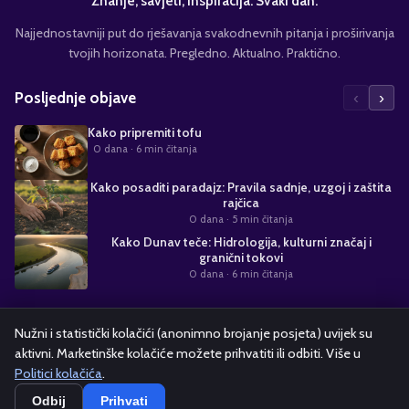
Znanje, savjeti, inspiracija. Svaki dan.
Najjednostavniji put do rješavanja svakodnevnih pitanja i proširivanja
tvojih horizonata. Pregledno. Aktualno. Praktično.
‹
›
Posljednje objave
Kako pripremiti tofu
0 dana
· 6 min čitanja
Kako posaditi paradajz: Pravila sadnje, uzgoj i zaštita
rajčica
0 dana
· 5 min čitanja
Kako Dunav teče: Hidrologija, kulturni značaj i
granični tokovi
0 dana
· 6 min čitanja
Suradnja s nama
Nužni i statistički kolačići (anonimno brojanje posjeta) uvijek su
aktivni. Marketinške kolačiće možete prihvatiti ili odbiti. Više u
Alati i kalkulatori
Oglašavanje
Politika kolačića
Pravila privatnosti
Politici kolačića
.
Odbij
Prihvati