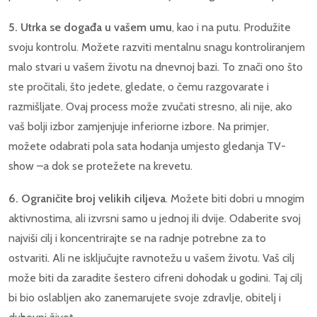
5. Utrka se događa u vašem umu
, kao i na putu. Produžite
svoju kontrolu. Možete razviti mentalnu snagu kontroliranjem
malo stvari u vašem životu na dnevnoj bazi. To znači ono što
ste pročitali, što jedete, gledate, o čemu razgovarate i
razmišljate. Ovaj process može zvučati stresno, ali nije, ako
vaš bolji izbor zamjenjuje inferiorne izbore. Na primjer,
možete odabrati pola sata hodanja umjesto gledanja TV-
show –a dok se protežete na krevetu.
6. Ograničite broj velikih ciljeva
. Možete biti dobri u mnogim
aktivnostima, ali izvrsni samo u jednoj ili dvije. Odaberite svoj
najviši cilj i koncentrirajte se na radnje potrebne za to
ostvariti. Ali ne isključujte ravnotežu u vašem životu. Vaš cilj
može biti da zaradite šestero cifreni dohodak u godini. Taj cilj
bi bio oslabljen ako zanemarujete svoje zdravlje, obitelj i