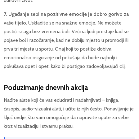
duhovni život.
7. Ugađanje sebi na pozitivne emocije je dobro gorivo za
vaše tijelo
. Uskladite se na snažne emocije. Ne možete
postići snagu bez vremena boli. Većina ljudi prestaje kad se
pojave bol i razočaranje, kad ne dobiju mjesto u promociji ili
prva tri mjesta u sportu. Onaj koji to postiže dobiva
emocionalno osiguranje od pokušaja da bude najbolji i
pokušava opet i opet, kako bi postigao zadovoljavajući cilj.
Poduzimanje dnevnih akcija
Nađite alate koji će vas educirati i nadahnjivati – knjiga,
časopis, audio-vizualni alati, i učite iz njih često. Ponavljanje je
ključ ovdje, što vam omogućuje da napravite upute za sebe
kroz vizualizaciju i stvarnu praksu.