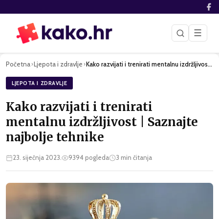
☰
Početna
Ljepota i zdravlje
Kako razvijati i trenirati mentalnu izdržljivost | Saznajte …
›
›
LJEPOTA I ZDRAVLJE
Kako razvijati i trenirati
mentalnu izdržljivost | Saznajte
najbolje tehnike
23. siječnja 2023.
9394
pogleda
3
min čitanja