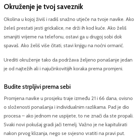
Okruženje je tvoj saveznik
Okolina u kojoj živiš i radiš snažno utječe na tvoje navike. Ako
želeš prestati jesti grickalice, ne drži ih kod kuće. Ako želiš
smanjiti vrijeme na telefonu, ostavi ga u drugoj sobi dok
spavaš. Ako želiš više čitati, stavi knjigu na noćni ormarić.
Urediti okruženje tako da podržava željeno ponašanje jedan
je od najtežih ali i najučinkovitijih koraka prema promjeni.
Budite strpljivi prema sebi
Promjena navike u prosjeku traje između 21 i 66 dana, ovisno
o složenosti ponašanja i individualnim razlikama. Pad je dio
procesa – ako jednom ne uspijete, to ne znači da ste propali.
Svaki novi pokušaj gradi jači temelj. Važno je ne kapitulirati
nakon prvog klizanja, nego se svjesno vratiti na pravi put.