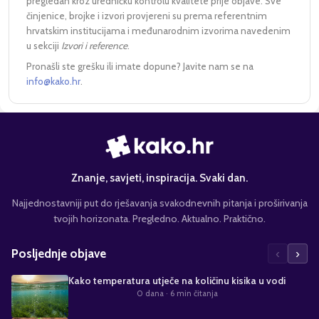
pregledan kroz uredničku kontrolu kvalitete prije objave. Sve
činjenice, brojke i izvori provjereni su prema referentnim
hrvatskim institucijama i međunarodnim izvorima navedenim
u sekciji
Izvori i reference
.
Pronašli ste grešku ili imate dopune? Javite nam se na
info@kako.hr
.
Znanje, savjeti, inspiracija. Svaki dan.
Najjednostavniji put do rješavanja svakodnevnih pitanja i proširivanja
tvojih horizonata. Pregledno. Aktualno. Praktično.
‹
›
Posljednje objave
Kako temperatura utječe na količinu kisika u vodi
0 dana
· 6 min čitanja