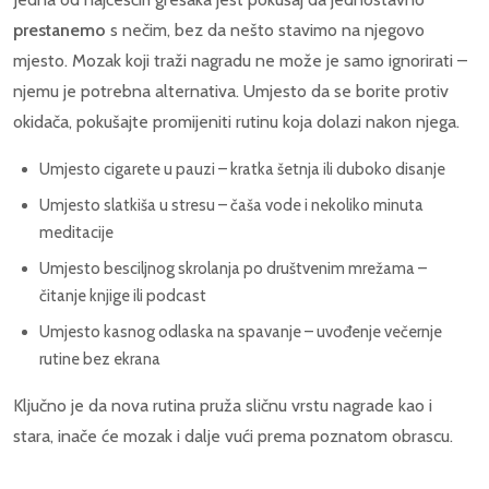
prestanemo
s nečim, bez da nešto stavimo na njegovo
mjesto. Mozak koji traži nagradu ne može je samo ignorirati –
njemu je potrebna alternativa. Umjesto da se borite protiv
okidača, pokušajte promijeniti rutinu koja dolazi nakon njega.
Umjesto cigarete u pauzi – kratka šetnja ili duboko disanje
Umjesto slatkiša u stresu – čaša vode i nekoliko minuta
meditacije
Umjesto besciljnog skrolanja po društvenim mrežama –
čitanje knjige ili podcast
Umjesto kasnog odlaska na spavanje – uvođenje večernje
rutine bez ekrana
Ključno je da nova rutina pruža sličnu vrstu nagrade kao i
stara, inače će mozak i dalje vući prema poznatom obrascu.