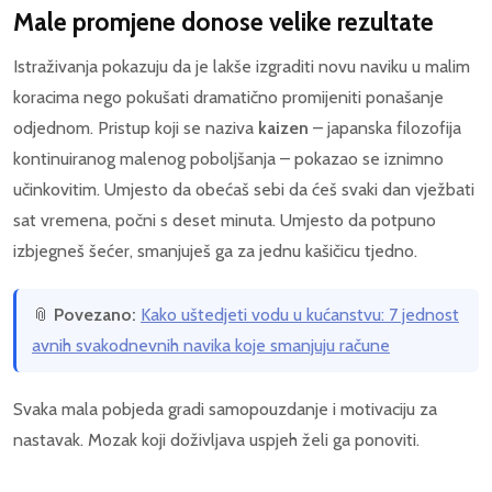
Male promjene donose velike rezultate
Istraživanja pokazuju da je lakše izgraditi novu naviku u malim
koracima nego pokušati dramatično promijeniti ponašanje
odjednom. Pristup koji se naziva
kaizen
– japanska filozofija
kontinuiranog malenog poboljšanja – pokazao se iznimno
učinkovitim. Umjesto da obećaš sebi da ćeš svaki dan vježbati
sat vremena, počni s deset minuta. Umjesto da potpuno
izbjegneš šećer, smanjuješ ga za jednu kašičicu tjedno.
📎
Povezano:
Kako uštedjeti vodu u kućanstvu: 7 jednost
avnih svakodnevnih navika koje smanjuju račune
Svaka mala pobjeda gradi samopouzdanje i motivaciju za
nastavak. Mozak koji doživljava uspjeh želi ga ponoviti.