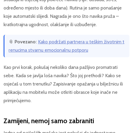
određeno mjesto ili doba dana). Rutina je samo ponašanje
koje automatski slijedi. Nagrada je ono što navika pruža –
kratkotrajna ugodnost, olakšanje ili uzbuđenje.
📎
Povezano:
Kako podržati partnera u teškim životnim t
renucima stvarnu emocionalnu potporu
Kao prvi korak, pokušaj nekoliko dana pažljivo promatrati
sebe. Kada se javlja loša navika? Što joj prethodi? Kako se
osjećaš u tom trenutku? Zapisivanje opažanja u bilježnicu ili
aplikaciju na mobitelu može otkriti obrasce koje inače ne
primjećujemo.
Zamijeni, nemoj samo zabraniti
Jedna od najčešćih grešaka jest pokušaj da jednostavno