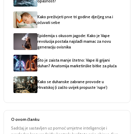
opasnost?
Kako preživjeti prve tri godine dječjeg sna i
očuvati sebe
Epidemija s okusom jagode: Kako je Vape
revolucija postala najslađi mamac za novu
generaciju ovisnika
Što je zaista manje štetno: Vape ili grijani
duhan? Anatomija marketinške bitke za pluća
Kako se duhanske zabrane provode u
Hrvatskoj (i zašto uvijek propuste ‘rupe’)
O ovom članku
Sadržaj je sastavljen uz pomoć umjetne inteligencije i