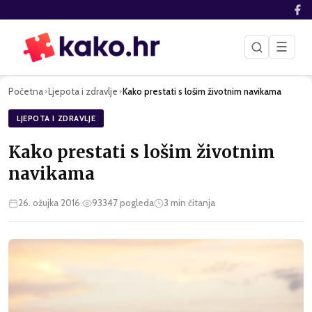
☰
Početna
Ljepota i zdravlje
Kako prestati s lošim životnim navikama
›
›
LJEPOTA I ZDRAVLJE
Kako prestati s lošim životnim
navikama
26. ožujka 2016.
93347
pogleda
3
min čitanja