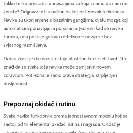
toliko teško prestati s ponašanjima za koja znamo da nam ne
koriste? Odgovor leži u načinu na koji naš mozak funkcionira.
Navike su ukorijenjene u bazalnim ganglijima, dijelu mozga koji
automatizira ponavljajuća ponašanja. Jednom kad se navika
formira, ona postaje gotovo refleksna – odvija se bez
svjesnog razmišljanja.
Dobra vijest je da mozak ostaje plastičan kroz cijeli život, što
znači da se svaka loša navika može zamijeniti novom,
zdravijom. Potrebna je samo prava strategija, strpljenje i
dosljednost.
Prepoznaj okidač i rutinu
Svaka navika funkcionira prema jednostavnom modelu koji se
sastoji od tri elementa:
okidač, rutina i nagrada
. Okidač je
situacija ili osjećaj koji pokreće naviku (npr. dosada, stres,