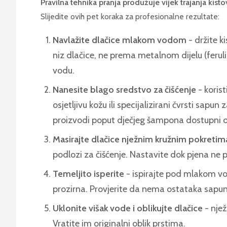
Pravilna tehnika pranja produžuje vijek trajanja kisto
Slijedite ovih pet koraka za profesionalne rezultate:
Navlažite dlačice mlakom vodom
- držite k
niz dlačice, ne prema metalnom dijelu (feruli).
vodu.
Nanesite blago sredstvo za čišćenje
- korist
osjetljivu kožu ili specijalizirani čvrsti sapu
proizvodi poput dječjeg šampona dostupni o
Masirajte dlačice nježnim kružnim pokretim
podlozi za čišćenje. Nastavite dok pjena ne 
Temeljito isperite
- ispirajte pod mlakom 
prozirna. Provjerite da nema ostataka sapun
Uklonite višak vode i oblikujte dlačice
- njež
Vratite im originalni oblik prstima.