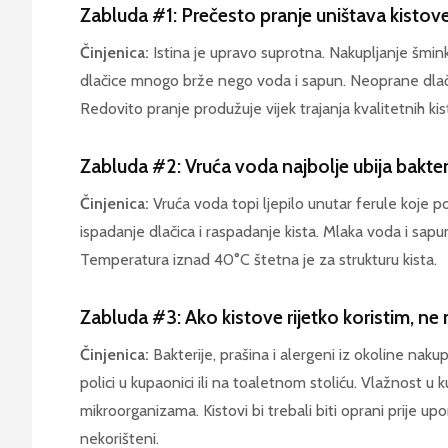
Zabluda #1: Prečesto pranje uništava kistov
Činjenica:
Istina je upravo suprotna. Nakupljanje šmink
dlačice mnogo brže nego voda i sapun. Neoprane dlačic
Redovito pranje produžuje vijek trajanja kvalitetnih kis
Zabluda #2: Vruća voda najbolje ubija bakter
Činjenica:
Vruća voda topi ljepilo unutar ferule koje p
ispadanje dlačica i raspadanje kista. Mlaka voda i sapu
Temperatura iznad 40°C štetna je za strukturu kista.
Zabluda #3: Ako kistove rijetko koristim, ne
Činjenica:
Bakterije, prašina i alergeni iz okoline nakup
polici u kupaonici ili na toaletnom stoliću. Vlažnost u 
mikroorganizama. Kistovi bi trebali biti oprani prije up
nekorišteni.