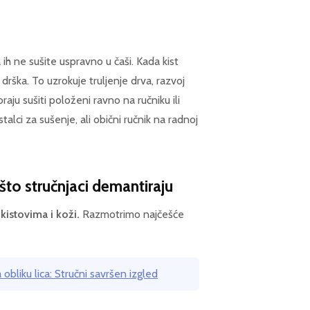
ih ne sušite uspravno u čaši. Kada kist
 drška. To uzrokuje truljenje drva, razvoj
oraju sušiti položeni ravno na ručniku ili
lci za sušenje, ali obični ručnik na radnoj
što stručnjaci demantiraju
kistovima i koži.
Razmotrimo najčešće
obliku lica: Stručni savršen izgled