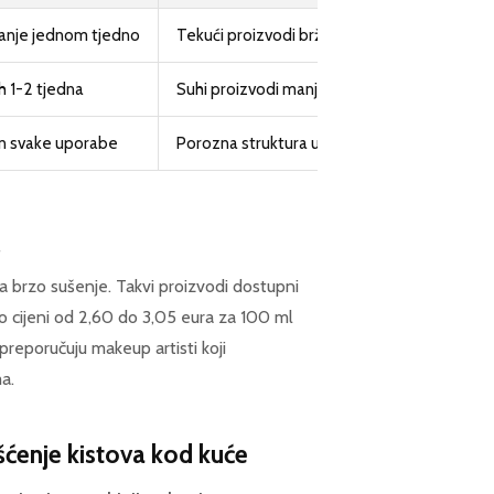
anje jednom tjedno
Tekući proizvodi brže nakupljaju bakterije i
h 1-2 tjedna
Suhi proizvodi manje pogoduju bakterijskom
n svake uporabe
Porozna struktura upija vlagu i postaje inku
 za brzo sušenje. Takvi proizvodi dostupni
po cijeni od 2,60 do 3,05 eura za 100 ml
 preporučuju makeup artisti koji
a.
šćenje kistova kod kuće