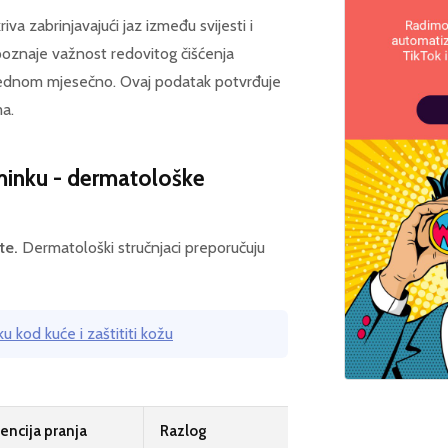
a zabrinjavajući jaz između svijesti i
poznaje važnost redovitog čišćenja
d jednom mjesečno. Ovaj podatak potvrđuje
ma.
šminku - dermatološke
te.
Dermatološki stručnjaci preporučuju
u kod kuće i zaštititi kožu
encija pranja
Razlog