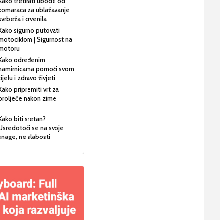
Kako tretirati ubode od
komaraca za ublažavanje
svrbeža i crvenila
Kako sigurno putovati
motociklom | Sigurnost na
motoru
Kako određenim
namirnicama pomoći svom
tijelu i zdravo živjeti
Kako pripremiti vrt za
proljeće nakon zime
Kako biti sretan?
Usredotoči se na svoje
snage, ne slabosti