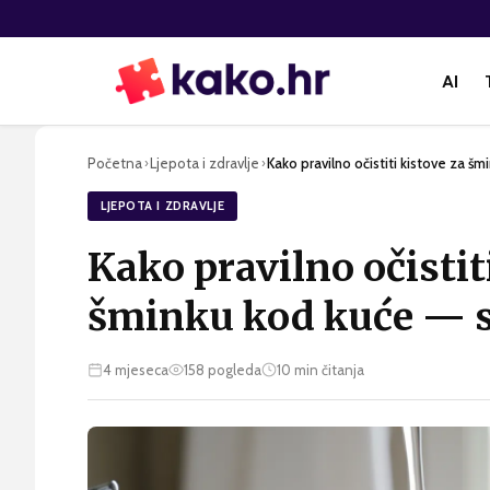
AI
Početna
Ljepota i zdravlje
Kako pravilno očistiti kistove za šm
›
›
LJEPOTA I ZDRAVLJE
Kako pravilno očistit
šminku kod kuće — s
4 mjeseca
158
pogleda
10
min čitanja