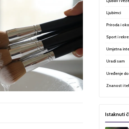
Ljubav i vez
Ljubimci
Priroda i oko
Sport i rekre
Umjetna inte
Uradi sam
Uređenje d
Znanost i te
Istaknuti č