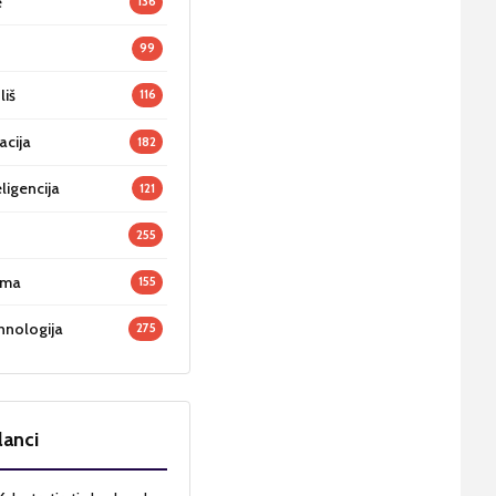
e
136
99
liš
116
acija
182
ligencija
121
255
oma
155
hnologija
275
lanci