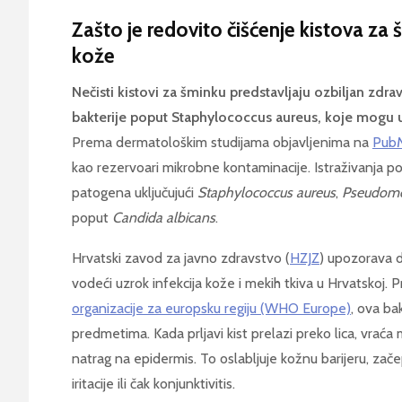
Zašto je redovito čišćenje kistova za 
kože
Nečisti kistovi za šminku predstavljaju ozbiljan zdrav
bakterije poput Staphylococcus aureus, koje mogu uz
Prema dermatološkim studijama objavljenima na
Pub
kao rezervoari mikrobne kontaminacije. Istraživanja po
patogena uključujući
Staphylococcus aureus
,
Pseudomo
poput
Candida albicans
.
Hrvatski zavod za javno zdravstvo (
HZJZ
) upozorava 
vodeći uzrok infekcija kože i mekih tkiva u Hrvatskoj
organizacije za europsku regiju (WHO Europe)
, ova ba
predmetima. Kada prljavi kist prelazi preko lica, vraća
natrag na epidermis. To oslabljuje kožnu barijeru, zače
iritacije ili čak konjunktivitis.