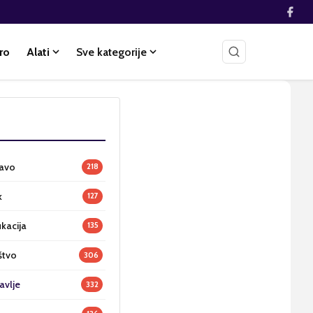
ro
Alati
Sve kategorije
ravo
218
k
127
ukacija
135
štvo
306
avlje
332