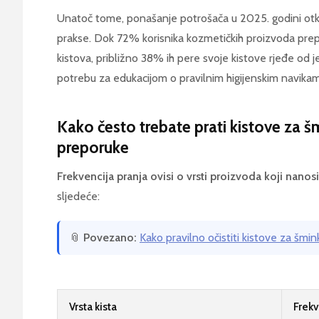
Unatoč tome, ponašanje potrošača u 2025. godini otkriv
prakse. Dok 72% korisnika kozmetičkih proizvoda pre
kistova, približno 38% ih pere svoje kistove rjeđe o
potrebu za edukacijom o pravilnim higijenskim navika
Kako često trebate prati kistove za 
preporuke
Frekvencija pranja ovisi o vrsti proizvoda koji nanosi
sljedeće:
📎
Povezano:
Kako pravilno očistiti kistove za šmink
Vrsta kista
Frekv