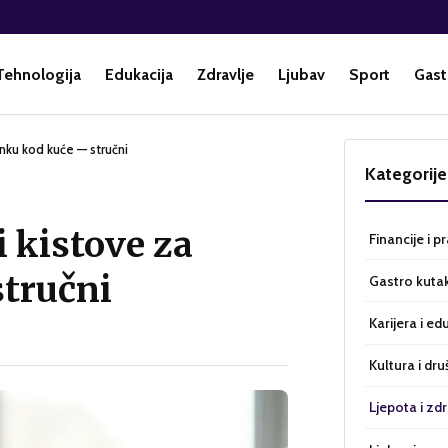
Tehnologija
Edukacija
Zdravlje
Ljubav
Sport
Gast
inku kod kuće — stručni
Kategorije
i kistove za
Financije i p
tručni
Gastro kuta
Karijera i ed
Kultura i dru
Ljepota i zdr