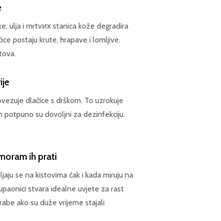
e
e, ulja i mrtvих stanica kože degradira
e postaju krute, hrapave i lomljive.
tova.
ije
ovezuje dlačice s drškom. To uzrokuje
n potpuno su dovoljni za dezinfekciju.
 moram ih prati
ljaju se na kistovima čak i kada miruju na
kupaonici stvara idealne uvjete za rast
orabe ako su duže vrijeme stajali