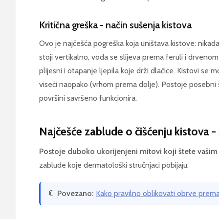
Kritična greška - način sušenja kistova
Ovo je najčešća pogreška koja uništava kistove: nikada 
stoji vertikalno, voda se slijeva prema feruli i drvenom
plijesni i otapanje ljepila koje drži dlačice. Kistovi se m
viseći naopako (vrhom prema dolje). Postoje posebni sta
površini savršeno funkcionira.
Najčešće zablude o čišćenju kistova - 
Postoje duboko ukorijenjeni mitovi koji štete vašim 
zablude koje dermatološki stručnjaci pobijaju:
📎
Povezano:
Kako pravilno oblikovati obrve prema 