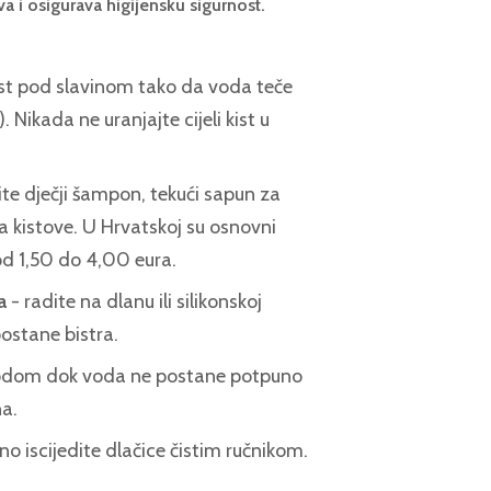
va i osigurava higijensku sigurnost.
ist pod slavinom tako da voda teče
 Nikada ne uranjajte cijeli kist u
ite dječji šampon, tekući sapun za
n za kistove. U Hrvatskoj su osnovni
d 1,50 do 4,00 eura.
a
- radite na dlanu ili silikonskoj
postane bistra.
vodom dok voda ne postane potpuno
a.
no iscijedite dlačice čistim ručnikom.