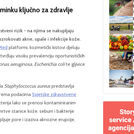
šminku ključno za zdravlje
stveni rizik - na njima se nakupljaju
rokovati akne, upale i infekcije kože.
Med
platformi, kozmetički kistovi djeluju
tvrđuju visoku prevalenciju oportunističkih
nas aeruginosa
,
Escherichia coli
te gljivice
da
Staphylococcus aureus
predstavlja
. Prema podacima
Svjetske zdravstvene
kterija lako se prenosi kontaminiranim
 mrtve stanice kože, sebum i bakterije
pljuje pore i izaziva aknozne erupcije,