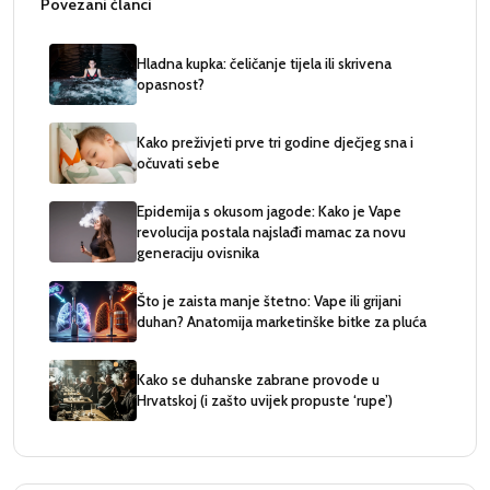
Povezani članci
Hladna kupka: čeličanje tijela ili skrivena
opasnost?
Kako preživjeti prve tri godine dječjeg sna i
očuvati sebe
Epidemija s okusom jagode: Kako je Vape
revolucija postala najslađi mamac za novu
generaciju ovisnika
Što je zaista manje štetno: Vape ili grijani
duhan? Anatomija marketinške bitke za pluća
Kako se duhanske zabrane provode u
Hrvatskoj (i zašto uvijek propuste ‘rupe’)