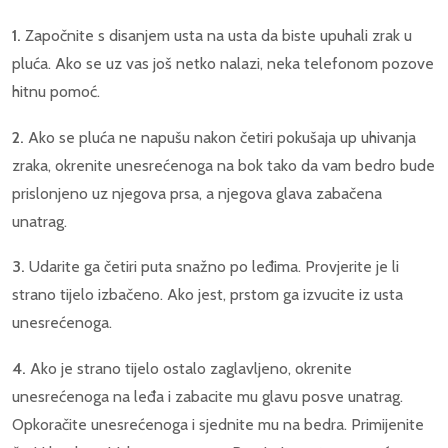
1.
Započnite s disanjem usta na usta da biste upuhali zrak u
pluća. Ako se uz vas još netko nalazi, neka telefonom pozove
hitnu pomoć.
2.
Ako se pluća ne napušu nakon četiri pokušaja up uhivanja
zraka, okrenite unesrećenoga na bok tako da vam bedro bude
prislonjeno uz njegova prsa, a njegova glava zabačena
unatrag.
3.
Udarite ga četiri puta snažno po leđima. Provjerite je li
strano tijelo izbačeno. Ako jest, prstom ga izvucite iz usta
unesrećenoga.
4.
Ako je strano tijelo ostalo zaglavljeno, okrenite
unesrećenoga na leđa i zabacite mu glavu posve unatrag.
Opkoračite unesrećenoga i sjednite mu na bedra. Primijenite