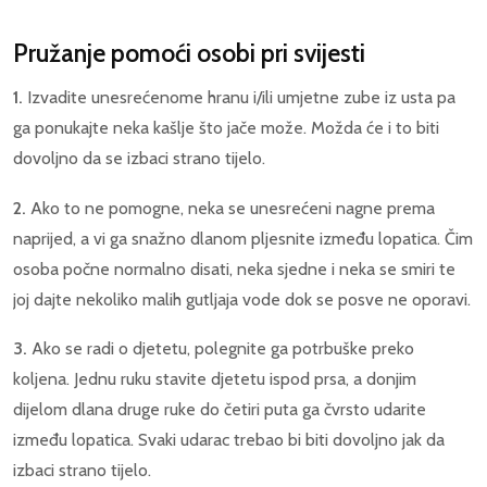
Pružanje pomoći osobi pri svijesti
1.
Izvadite unesrećenome hranu i/ili umjetne zube iz usta pa
ga ponukajte neka kašlje što jače može. Možda će i to biti
dovoljno da se izbaci strano tijelo.
2.
Ako to ne pomogne, neka se unesrećeni nagne prema
naprijed, a vi ga snažno dlanom pljesnite između lopatica. Čim
osoba počne normalno disati, neka sjedne i neka se smiri te
joj dajte nekoliko malih gutljaja vode dok se posve ne oporavi.
3.
Ako se radi o djetetu, polegnite ga potrbuške preko
koljena. Jednu ruku stavite djetetu ispod prsa, a donjim
dijelom dlana druge ruke do četiri puta ga čvrsto udarite
između lopatica. Svaki udarac trebao bi biti dovoljno jak da
izbaci strano tijelo.