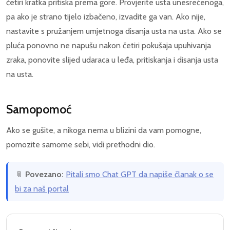
četiri kratka pritiska prema gore. Provjerite usta unesrećenoga,
pa ako je strano tijelo izbačeno, izvadite ga van. Ako nije,
nastavite s pružanjem umjetnoga disanja usta na usta. Ako se
pluća ponovno ne napušu nakon četiri pokušaja upuhivanja
zraka, ponovite slijed udaraca u leđa, pritiskanja i disanja usta
na usta.
Samopomoć
Ako se gušite, a nikoga nema u blizini da vam pomogne,
pomozite samome sebi, vidi prethodni dio.
📎
Povezano:
Pitali smo Chat GPT da napiše članak o se
bi za naš portal