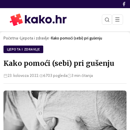
☰
Početna
Ljepota i zdravlje
Kako pomoći (sebi) pri gušenju
›
›
LJEPOTA I ZDRAVLJE
Kako pomoći (sebi) pri gušenju
23. kolovoza 2022.
6703
pogleda
3
min čitanja