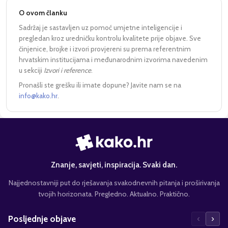
O ovom članku
Sadržaj je sastavljen uz pomoć umjetne inteligencije i
pregledan kroz uredničku kontrolu kvalitete prije objave. Sve
činjenice, brojke i izvori provjereni su prema referentnim
hrvatskim institucijama i međunarodnim izvorima navedenim
u sekciji
Izvori i reference
.
Pronašli ste grešku ili imate dopune? Javite nam se na
info@kako.hr
.
Znanje, savjeti, inspiracija. Svaki dan.
Najjednostavniji put do rješavanja svakodnevnih pitanja i proširivanja
tvojih horizonata. Pregledno. Aktualno. Praktično.
‹
›
Posljednje objave