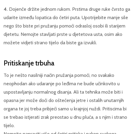
4.
Dojenče držite jednom rukom. Prstima druge ruke čvrsto ga
udarite između lopatica do četiri puta. Upotrijebite manje sile
nego što biste pri pružanju pomoći odrasloj osobi ili starijem
djetetu. Nemojte stavljati prste u djetetova usta, osim ako
možete vidjeti strano tijelo da biste ga izvukli.
Pritiskanje trbuha
To je nešto nasilniji način pružanja pomoći, no svakako
neophodan ako udaranje po leđima ne bude učinkovito u
uspostavljanju normalnog disanja. Ali ta tehnika može biti i
opasna jer može doći do oštećenja jetre i ostalih unutarnjih
organa te joj treba pribjeći samo u krajnjoj nuždi. Pritiscima bi
se trebao istjerati zrak preostao u dnu pluća, a s njim i strano
tijelo.
Nemojte napraviti više od četiri pritiska i nakon svakoga