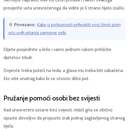
provjerite usta unesrećenoga da vidite je li strano tijelo izašlo.
📎
Povezano:
Kako u potpunosti prihvatiti svoj život pom
oću ovih pitanja samome sebi
Dijete posjednite u krilo i samo jednom rukom pritišćite
djetetov trbuh.
Dojenče treba poleći na leda, a glava mu treba biti zabačena
što više unatrag kako bi se otvorio dišni put.
Pružanje pomoći osobi bez svijesti
Kad unesrećeni ostane bez svijesti, mišići grla se obično
opuste dovoljno da propuste zrak pokraj zaglavljenog stranog
tijela.