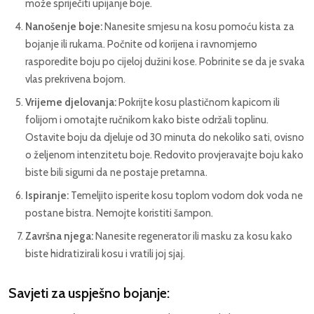
može spriječiti upijanje boje.
Nanošenje boje:
Nanesite smjesu na kosu pomoću kista za
bojanje ili rukama. Počnite od korijena i ravnomjerno
rasporedite boju po cijeloj dužini kose. Pobrinite se da je svaka
vlas prekrivena bojom.
Vrijeme djelovanja:
Pokrijte kosu plastičnom kapicom ili
folijom i omotajte ručnikom kako biste održali toplinu.
Ostavite boju da djeluje od 30 minuta do nekoliko sati, ovisno
o željenom intenzitetu boje. Redovito provjeravajte boju kako
biste bili sigurni da ne postaje pretamna.
Ispiranje:
Temeljito isperite kosu toplom vodom dok voda ne
postane bistra. Nemojte koristiti šampon.
Završna njega:
Nanesite regenerator ili masku za kosu kako
biste hidratizirali kosu i vratili joj sjaj.
Savjeti za uspješno bojanje: