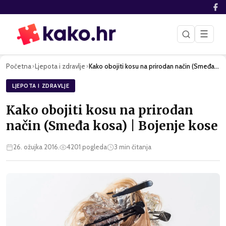
☰
Početna
Ljepota i zdravlje
Kako obojiti kosu na prirodan način (Smeđa kosa) | Bojenje k…
›
›
LJEPOTA I ZDRAVLJE
Kako obojiti kosu na prirodan
način (Smeđa kosa) | Bojenje kose
26. ožujka 2016.
4201
pogleda
3
min čitanja