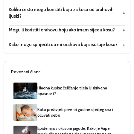
Koliko često mogu koristiti boju za kosu od orahovih
+
ljuski?
+
Mogu li koristiti orahovu boju ako imam sijedu kosu?
+
Kako mogu spriječiti da mi orahova boja isušuje kosu?
Povezani članci
Hladna kupka: čeličanje tijela ili skrivena
opasnost?
Kako preživjeti prve tri godine dječjeg sna i
očuvati sebe
Epidemija s okusom jagode: Kako je Vape
revolucija postala najslađi mamac za novu