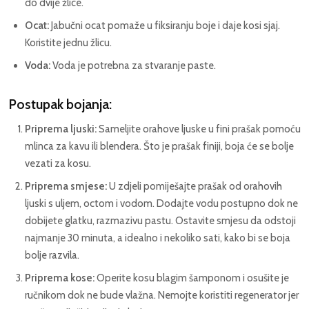
do dvije žlice.
Ocat:
Jabučni ocat pomaže u fiksiranju boje i daje kosi sjaj.
Koristite jednu žlicu.
Voda:
Voda je potrebna za stvaranje paste.
Postupak bojanja:
Priprema ljuski:
Sameljite orahove ljuske u fini prašak pomoću
mlinca za kavu ili blendera. Što je prašak finiji, boja će se bolje
vezati za kosu.
Priprema smjese:
U zdjeli pomiješajte prašak od orahovih
ljuski s uljem, octom i vodom. Dodajte vodu postupno dok ne
dobijete glatku, razmazivu pastu. Ostavite smjesu da odstoji
najmanje 30 minuta, a idealno i nekoliko sati, kako bi se boja
bolje razvila.
Priprema kose:
Operite kosu blagim šamponom i osušite je
ručnikom dok ne bude vlažna. Nemojte koristiti regenerator jer