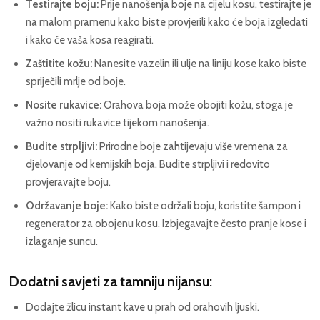
Testirajte boju:
Prije nanošenja boje na cijelu kosu, testirajte je
na malom pramenu kako biste provjerili kako će boja izgledati
i kako će vaša kosa reagirati.
Zaštitite kožu:
Nanesite vazelin ili ulje na liniju kose kako biste
spriječili mrlje od boje.
Nosite rukavice:
Orahova boja može obojiti kožu, stoga je
važno nositi rukavice tijekom nanošenja.
Budite strpljivi:
Prirodne boje zahtijevaju više vremena za
djelovanje od kemijskih boja. Budite strpljivi i redovito
provjeravajte boju.
Održavanje boje:
Kako biste održali boju, koristite šampon i
regenerator za obojenu kosu. Izbjegavajte često pranje kose i
izlaganje suncu.
Dodatni savjeti za tamniju nijansu:
Dodajte žlicu instant kave u prah od orahovih ljuski.