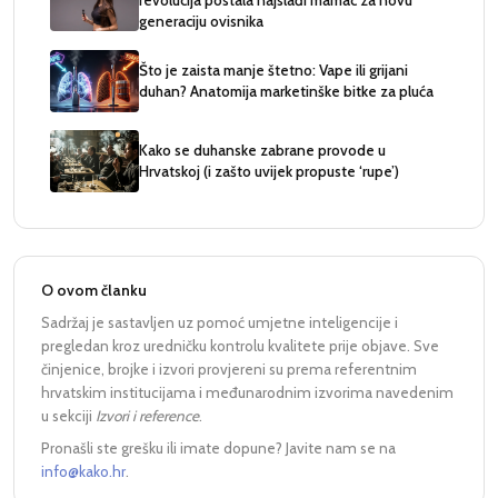
generaciju ovisnika
Što je zaista manje štetno: Vape ili grijani
duhan? Anatomija marketinške bitke za pluća
Kako se duhanske zabrane provode u
Hrvatskoj (i zašto uvijek propuste ‘rupe’)
O ovom članku
Sadržaj je sastavljen uz pomoć umjetne inteligencije i
pregledan kroz uredničku kontrolu kvalitete prije objave. Sve
činjenice, brojke i izvori provjereni su prema referentnim
hrvatskim institucijama i međunarodnim izvorima navedenim
u sekciji
Izvori i reference
.
Pronašli ste grešku ili imate dopune? Javite nam se na
info@kako.hr
.