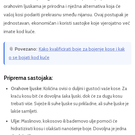
orahovim ljuskama je prirodna i nježna alternativa koja će
vašoj kosi podariti prekrasnu smeđu nijansu. Ovaj postupak je
jednostavan, ekonomičan i koristi sastojke koje vjerojatno već
imate kod kuće.
📎
Povezano:
Kako kvalificirati boje za bojenje kose i kak
o se bojati kod kuće
Priprema sastojaka:
Orahove ljuske:
Količina ovisi o duljini i gustoći vaše kose. Za
kraću kosu bit će dovoljna šaka ljuski, dok će za dugu kosu
trebati više. Svježe ili suhe ljuske su prikladne, ali suhe ljuske je
lakše samljeti.
Ulje:
Maslinovo, kokosovo ili bademovo ulje pomoći će
hidratizirati kosu i olakšati nanošenje boje. Dovoljna je jedna