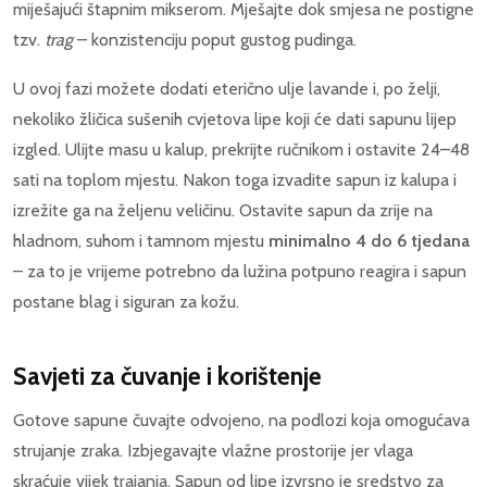
miješajući štapnim mikserom. Mješajte dok smjesa ne postigne
tzv.
trag
– konzistenciju poput gustog pudinga.
U ovoj fazi možete dodati eterično ulje lavande i, po želji,
nekoliko žličica sušenih cvjetova lipe koji će dati sapunu lijep
izgled. Ulijte masu u kalup, prekrijte ručnikom i ostavite 24–48
sati na toplom mjestu. Nakon toga izvadite sapun iz kalupa i
izrežite ga na željenu veličinu. Ostavite sapun da zrije na
hladnom, suhom i tamnom mjestu
minimalno 4 do 6 tjedana
– za to je vrijeme potrebno da lužina potpuno reagira i sapun
postane blag i siguran za kožu.
Savjeti za čuvanje i korištenje
Gotove sapune čuvajte odvojeno, na podlozi koja omogućava
strujanje zraka. Izbjegavajte vlažne prostorije jer vlaga
skraćuje vijek trajanja. Sapun od lipe izvrsno je sredstvo za