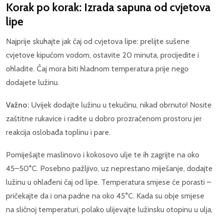
Korak po korak: Izrada sapuna od cvjetova
lipe
Najprije skuhajte jak čaj od cvjetova lipe: prelijte sušene
cvjetove kipućom vodom, ostavite 20 minuta, procijedite i
ohladite. Čaj mora biti hladnom temperatura prije nego
dodajete lužinu.
Važno:
Uvijek dodajte lužinu u tekućinu, nikad obrnuto! Nosite
zaštitne rukavice i radite u dobro prozračenom prostoru jer
reakcija oslobađa toplinu i pare.
Pomiješajte maslinovo i kokosovo ulje te ih zagrijte na oko
45–50°C. Posebno pažljivo, uz neprestano miješanje, dodajte
lužinu u ohlađeni čaj od lipe. Temperatura smjese će porasti –
pričekajte da i ona padne na oko 45°C. Kada su obje smjese
na sličnoj temperaturi, polako ulijevajte lužinsku otopinu u ulja,