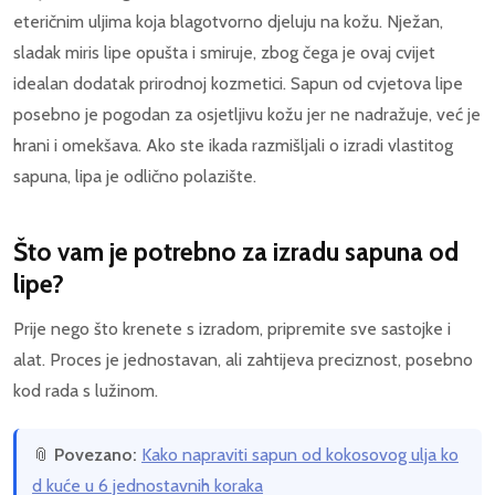
eteričnim uljima koja blagotvorno djeluju na kožu. Nježan,
sladak miris lipe opušta i smiruje, zbog čega je ovaj cvijet
idealan dodatak prirodnoj kozmetici. Sapun od cvjetova lipe
posebno je pogodan za osjetljivu kožu jer ne nadražuje, već je
hrani i omekšava. Ako ste ikada razmišljali o izradi vlastitog
sapuna, lipa je odlično polazište.
Što vam je potrebno za izradu sapuna od
lipe?
Prije nego što krenete s izradom, pripremite sve sastojke i
alat. Proces je jednostavan, ali zahtijeva preciznost, posebno
kod rada s lužinom.
📎
Povezano:
Kako napraviti sapun od kokosovog ulja ko
d kuće u 6 jednostavnih koraka