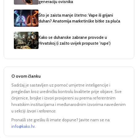
generaciju ovisnika
Što je zaista manje štetno: Vape ili grijani
duhan? Anatomija marketinške bitke za pluća
Kako se duhanske zabrane provode u
Hrvatskoj (i zašto uvijek propuste ‘rupe’)
O ovom članku
Sadržaj je sastavljen uz pomoć umjetne inteligencije i
pregledan kroz uredničku kontrolu kvalitete prije objave. Sve
činjenice, brojke i izvori provjereni su prema referentnim
hrvatskim institucijama i međunarodnim izvorima navedenim
u sekciji
Izvori i reference
.
Pronašli ste grešku ili imate dopune? Javite nam se na
info@kako.hr
.