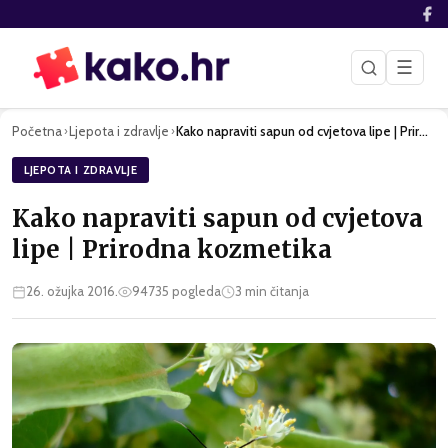
☰
Početna
Ljepota i zdravlje
Kako napraviti sapun od cvjetova lipe | Prirodna kozmetika
›
›
LJEPOTA I ZDRAVLJE
Kako napraviti sapun od cvjetova
lipe | Prirodna kozmetika
26. ožujka 2016.
94735
pogleda
3
min čitanja