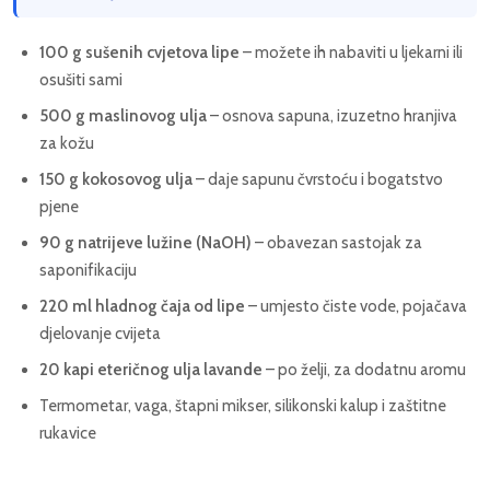
100 g sušenih cvjetova lipe
– možete ih nabaviti u ljekarni ili
osušiti sami
500 g maslinovog ulja
– osnova sapuna, izuzetno hranjiva
za kožu
150 g kokosovog ulja
– daje sapunu čvrstoću i bogatstvo
pjene
90 g natrijeve lužine (NaOH)
– obavezan sastojak za
saponifikaciju
220 ml hladnog čaja od lipe
– umjesto čiste vode, pojačava
djelovanje cvijeta
20 kapi eteričnog ulja lavande
– po želji, za dodatnu aromu
Termometar, vaga, štapni mikser, silikonski kalup i zaštitne
rukavice