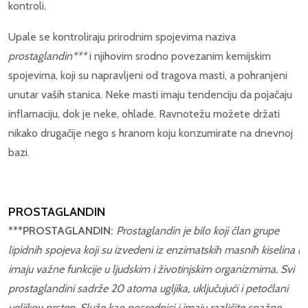
kontroli.
Upale se kontroliraju prirodnim spojevima naziva
prostaglandin***
i njihovim srodno povezanim kemijskim
spojevima, koji su napravljeni od tragova masti, a pohranjeni
unutar vaših stanica. Neke masti imaju tendenciju da pojačaju
inflamaciju, dok je neke, ohlade. Ravnotežu možete držati
nikako drugačije nego s hranom koju konzumirate na dnevnoj
bazi.
PROSTAGLANDIN
***PROSTAGLANDIN:
Prostaglandin je bilo koji član grupe
lipidnih spojeva koji su izvedeni iz enzimatskih masnih kiselina i
imaju važne funkcije u ljudskim i životinjskim organizmima. Svi
prostaglandini sadrže 20 atoma ugljika, uključujući i petočlani
ugljikov prsten. Služe kao posrednici i imaju različite snažne