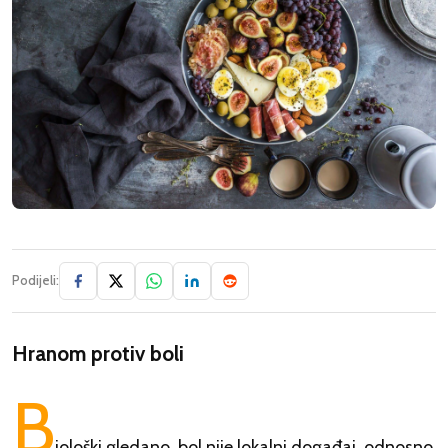
Podijeli:
Hranom protiv boli
B
iološki gledano, bol nije lokalni događaj, odnosno