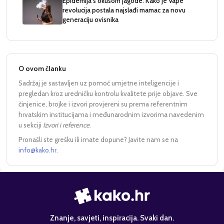
Epidemija s okusom jagode: Kako je Vape
revolucija postala najslađi mamac za novu
generaciju ovisnika
O ovom članku
Sadržaj je sastavljen uz pomoć umjetne inteligencije i
pregledan kroz uredničku kontrolu kvalitete prije objave. Sve
činjenice, brojke i izvori provjereni su prema referentnim
hrvatskim institucijama i međunarodnim izvorima navedenim
u sekciji
Izvori i reference
.
Pronašli ste grešku ili imate dopune? Javite nam se na
info@kako.hr
.
Znanje, savjeti, inspiracija. Svaki dan.