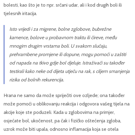
bolesti, kao što je to npr. srčani udar, ali i kod drugih boli ili
tjelesnih iritacija.
Isto vrijedi i za migrene, bolne zglobove, bubrežne
kamence, bolove u probavnom traktu ili čireve, među
mnogim drugim vrstama boli. U svakom slučaju,
prehrambene promjene ili dopune, mogu pomoći u zaštiti
od napada na tkivo gdje bol djeluje. Istraživači su također
testirali kako neke od dijeta utječu na rak, s ciljem smanjenja
rizika od bolnih rekurencija.
Hrana ne samo da može spriječiti ove ozljede; ona također
može pomoći u oblikovanju reakcija i odgovora vašeg tijela na
akcije koje ste poduzeli. Kada u zglobovima na primjer,
osjećate bol, ukočenost, pa čak i fizičko oštećenja zgloba,
uzrok može biti upala, odnosno inflamacija koja se otela