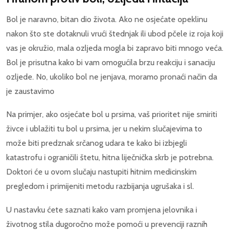
Bol je naravno, bitan dio života. Ako ne osjećate opeklinu
nakon što ste dotaknuli vrući štednjak ili ubod pčele iz roja koji
vas je okružio, mala ozljeda mogla bi zapravo biti mnogo veća.
Bol je prisutna kako bi vam omogućila brzu reakciju i sanaciju
ozljede. No, ukoliko bol ne jenjava, moramo pronaći način da
je zaustavimo
Na primjer, ako osjećate bol u prsima, vaš prioritet nije smiriti
živce i ublažiti tu bol u prsima, jer u nekim slučajevima to
može biti predznak srčanog udara te kako bi izbjegli
katastrofu i ograničili štetu, hitna liječnička skrb je potrebna.
Doktori će u ovom slučaju nastupiti hitnim medicinskim
pregledom i primijeniti metodu razbijanja ugrušaka i sl.
U nastavku ćete saznati kako vam promjena jelovnika i
životnog stila dugoročno može pomoći u prevenciji raznih