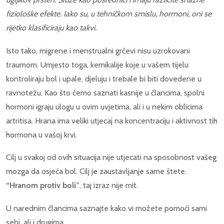
fiziološke efekte. Iako su, u tehničkom smislu, hormoni, oni se
rijetko klasificiraju kao takvi.
Isto tako, migrene i menstrualni grčevi nisu uzrokovani
traumom. Umjesto toga, kemikalije koje u vašem tijelu
kontroliraju bol i upale, djeluju i trebale bi biti dovedene u
ravnotežu. Kao što ćemo saznati kasnije u člancima, spolni
hormoni igraju ulogu u ovim uvjetima, ali i u nekim oblicima
artritisa. Hrana ima veliki utjecaj na koncentraciju i aktivnost tih
hormona u vašoj krvi.
Cilj u svakoj od ovih situacija nije utjecati na sposobnost vašeg
mozga da osjeća bol. Cilj je zaustavljanje same štete.
“Hranom protiv boli”
, taj izraz nije mit.
U narednim člancima saznajte kako vi možete pomoći sami
sebi, ali i drugima.