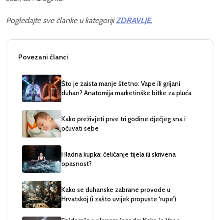
Pogledajte sve članke u kategoriji
ZDRAVLJE.
Povezani članci
Što je zaista manje štetno: Vape ili grijani
duhan? Anatomija marketinške bitke za pluća
Kako preživjeti prve tri godine dječjeg sna i
očuvati sebe
Hladna kupka: čeličanje tijela ili skrivena
opasnost?
Kako se duhanske zabrane provode u
Hrvatskoj (i zašto uvijek propuste ‘rupe’)