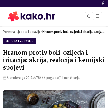
☰
Početna
Ljepota i zdravlje
Hranom protiv boli, ozljeda i iritacija: akcija, reakcija i …
›
›
LJEPOTA I ZDRAVLJE
Hranom protiv boli, ozljeda i
iritacija: akcija, reakcija i kemijski
spojevi
9. studenoga 2017.
78666
pogleda
4
min čitanja