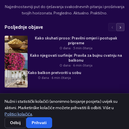
Najjednostavniji put do rješavanja svakodnevnih pitanja i proširivanja
tvojih horizonata. Pregledno. Aktualno. Praktično.
‹
›
Posljednje objave
Kako skuhati proso: Pravilni omjeri i postupak
pripreme
0 dana
· 5 min čitanja
Kako njegovati surfinije: Pravila za bujnu cvatnju na
balkonu
0 dana
· 6 min čitanja
Kako balkon pretvoriti u sobu
0 dana
· 6 min čitanja
Suradnja s nama
Nužni i statistički kolačići (anonimno brojanje posjeta) uvijek su
aktivni. Marketinške kolačiće možete prihvatiti ili odbiti. Više u
Alati i kalkulatori
Oglašavanje
Politika kolačića
Pravila privatnosti
Politici kolačića
.
Odbij
Prihvati
Copyright ©
2026
kako.hr — Sva prava pridržana.