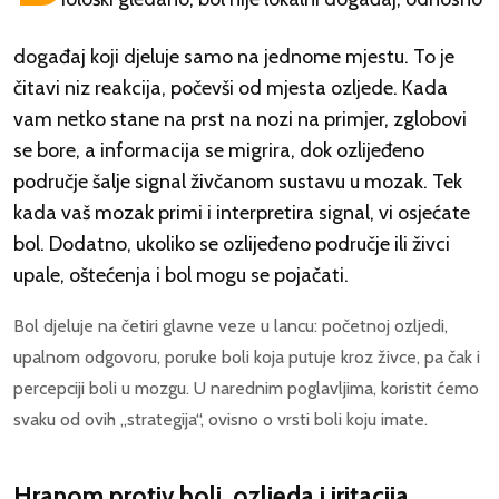
događaj koji djeluje samo na jednome mjestu. To je
čitavi niz reakcija, počevši od mjesta ozljede. Kada
vam netko stane na prst na nozi na primjer, zglobovi
se bore, a informacija se migrira, dok ozlijeđeno
područje šalje signal živčanom sustavu u mozak. Tek
kada vaš mozak primi i interpretira signal, vi osjećate
bol. Dodatno, ukoliko se ozlijeđeno područje ili živci
upale, oštećenja i bol mogu se pojačati.
Bol djeluje na četiri glavne veze u lancu: početnoj ozljedi,
upalnom odgovoru, poruke boli koja putuje kroz živce, pa čak i
percepciji boli u mozgu. U narednim poglavljima, koristit ćemo
svaku od ovih „strategija“, ovisno o vrsti boli koju imate.
Hranom protiv boli, ozljeda i iritacija