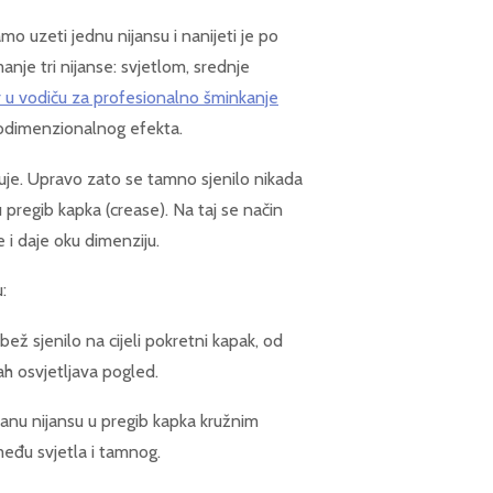
amo uzeti jednu nijansu i nanijeti je po
manje tri nijanse: svjetlom, srednje
 u vodiču za profesionalno šminkanje
 trodimenzionalnog efekta.
uje. Upravo zato se tamno sjenilo nikada
u pregib kapka (crease). Na taj se način
e i daje oku dimenziju.
:
bež sjenilo na cijeli pokretni kapak, od
h osvjetljava pogled.
čanu nijansu u pregib kapka kružnim
među svjetla i tamnog.