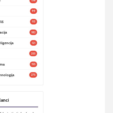
e
136
99
liš
113
acija
182
ligencija
121
255
oma
155
hnologija
275
lanci