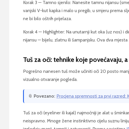
Korak 3 — Tamno sjenilo: Nanesite tamnu nijansu (sme
vanjski V-kut kapka i malo u pregib, u smjeru prema sl
ne bi bilo oštrih prijelaza.
Korak 4 — Highlighter: Na unutarnji kut oka (uz nos) i d
nijansu — bijelu, zlatnu ili šampanjsku. Ova dva mjesta 
Tuš za oči: tehnike koje povećavaju, 
Pogrešno nanesen tuš može učiniti oči 20 posto manjim
vizualno otvaranje pogleda.
📎
Povezano:
Procjena spremnosti za prvi razred: K
Tuš za oči (eyeliner ili kajal) najmoćniji je alat u šminkan
neispravno. Mnoge žene instinktivno cijelu suznu linij
izgledaju manji, tamniji i zatvoreniji. Prema savjetima
I