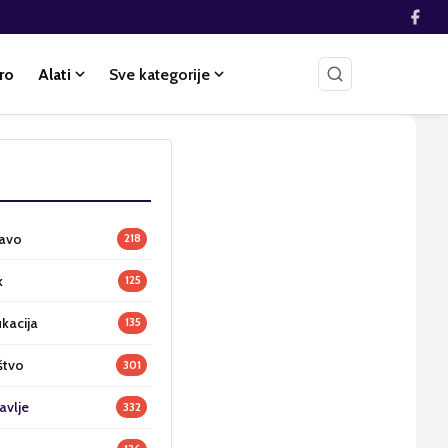
ro
Alati
Sve kategorije
ravo
218
k
125
ukacija
135
štvo
301
avlje
332