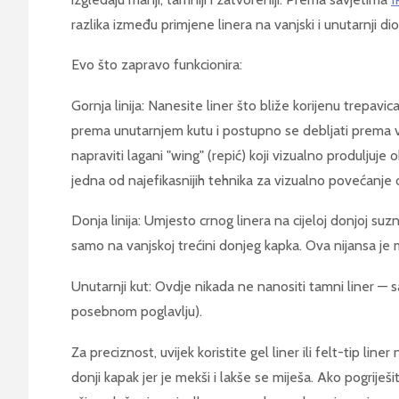
razlika između primjene linera na vanjski i unutarnji dio
Evo što zapravo funkcionira:
Gornja linija: Nanesite liner što bliže korijenu trepavica,
prema unutarnjem kutu i postupno se debljati prema
napraviti lagani "wing" (repić) koji vizualno produljuje
jedna od najefikasnijih tehnika za vizualno povećanje 
Donja linija: Umjesto crnog linera na cijeloj donjoj suzno
samo na vanjskoj trećini donjeg kapka. Ova nijansa je
Unutarnji kut: Ovdje nikada ne nanositi tamni liner — s
posebnom poglavlju).
Za preciznost, uvijek koristite gel liner ili felt-tip line
donji kapak jer je mekši i lakše se miješa. Ako pogriješ