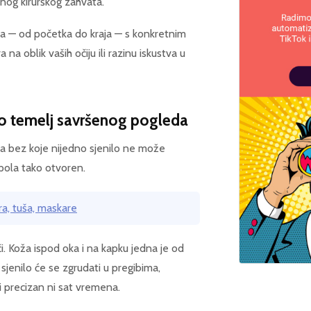
dnog kirurškog zahvata.
a — od početka do kraja — s konkretnim
na oblik vaših očiju ili razinu iskustva u
ao temelj savršenog pogleda
va bez koje nijedno sjenilo ne može
upola tako otvoren.
ra, tuša, maskare
i. Koža ispod oka i na kapku jedna je od
e, sjenilo će se zgrudati u pregibima,
ti precizan ni sat vremena.