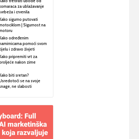
Kako tretirati ubode od
komaraca za ublažavanje
svrbeža i crvenila
Kako sigurno putovati
motociklom | Sigurnost na
motoru
Kako određenim
namirnicama pomoći svom
tijelu i zdravo živjeti
Kako pripremiti vrt za
proljeće nakon zime
Kako biti sretan?
Usredotoči se na svoje
snage, ne slabosti