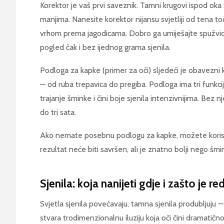
Korektor je vaš prvi saveznik. Tamni krugovi ispod oka vi
manjima. Nanesite korektor nijansu svjetliji od tena to
vrhom prema jagodicama. Dobro ga umiješajte spužvico
pogled čak i bez ijednog grama sjenila.
Podloga za kapke (primer za oči) sljedeći je obavezni k
— od ruba trepavica do pregiba. Podloga ima tri funkcij
trajanje šminke i čini boje sjenila intenzivnijima. Bez nj
do tri sata.
Ako nemate posebnu podlogu za kapke, možete koristi
rezultat neće biti savršen, ali je znatno bolji nego šm
Sjenila: koja nanijeti gdje i zašto je r
Svjetla sjenila povećavaju, tamna sjenila produbljuju 
stvara trodimenzionalnu iluziju koja oči čini dramatičn