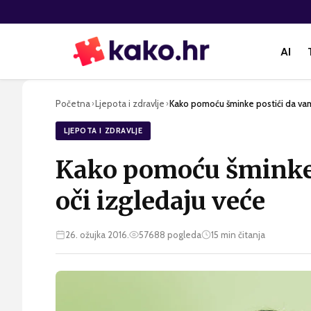
AI
Početna
Ljepota i zdravlje
Kako pomoću šminke postići da vam
›
›
LJEPOTA I ZDRAVLJE
Kako pomoću šminke 
oči izgledaju veće
26. ožujka 2016.
57688
pogleda
15
min čitanja