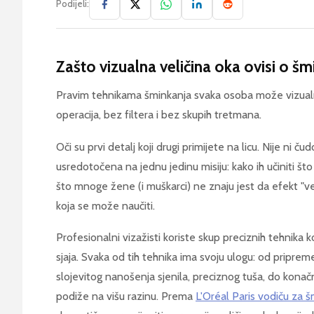
Podijeli:
Zašto vizualna veličina oka ovisi o šm
Pravim tehnikama šminkanja svaka osoba može vizual
operacija, bez filtera i bez skupih tretmana.
Oči su prvi detalj koji drugi primijete na licu. Nije ni č
usredotočena na jednu jedinu misiju: kako ih učiniti što 
što mnoge žene (i muškarci) ne znaju jest da efekt "vel
koja se može naučiti.
Profesionalni vizažisti koriste skup preciznih tehnika ko
sjaja. Svaka od tih tehnika ima svoju ulogu: od pripre
slojevitog nanošenja sjenila, preciznog tuša, do kona
podiže na višu razinu. Prema
L'Oréal Paris vodiču za š