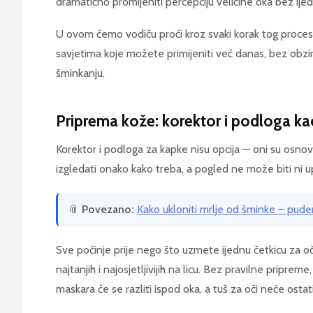
dramatično promijeniti percepciju veličine oka bez ije
U ovom ćemo vodiču proći kroz svaki korak tog proces
savjetima koje možete primijeniti već danas, bez obzira 
šminkanju.
Priprema kože: korektor i podloga k
Korektor i podloga za kapke nisu opcija — oni su osno
izgledati onako kako treba, a pogled ne može biti ni 
📎
Povezano:
Kako ukloniti mrlje od šminke – pude
Sve počinje prije nego što uzmete ijednu četkicu za oč
najtanjih i najosjetljivijih na licu. Bez pravilne priprem
maskara će se razliti ispod oka, a tuš za oči neće osta