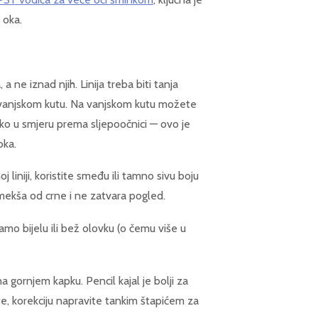
 oka.
 a ne iznad njih. Linija treba biti tanja
 vanjskom kutu. Na vanjskom kutu možete
 oko u smjeru prema sljepoočnici — ovo je
oka.
j liniji, koristite smeđu ili tamno sivu boju
 mekša od crne i ne zatvara pogled.
amo bijelu ili bež olovku (o čemu više u
r na gornjem kapku. Pencil kajal je bolji za
ite, korekciju napravite tankim štapićem za