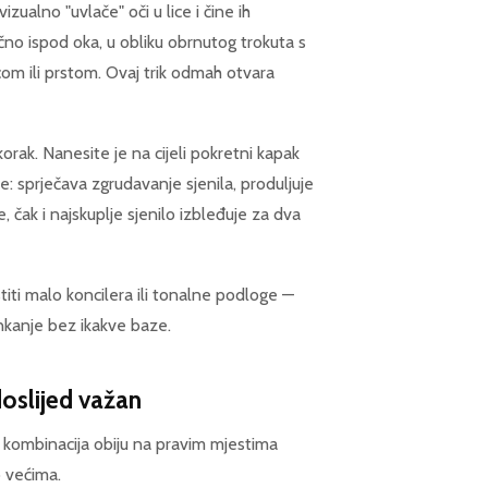
zualno "uvlače" oči u lice i čine ih
čno ispod oka, u obliku obrnutog trokuta s
m ili prstom. Ovaj trik odmah otvara
orak. Nanesite je na cijeli pokretni kapak
e: sprječava zgrudavanje sjenila, produljuje
e, čak i najskuplje sjenilo izbleđuje za dva
ti malo koncilera ili tonalne podloge —
inkanje bez ikakve baze.
edoslijed važan
— kombinacija obiju na pravim mjestima
o većima.