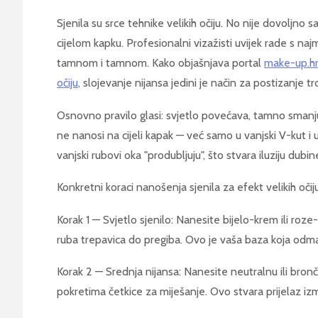
Sjenila su srce tehnike velikih očiju. No nije dovoljno s
cijelom kapku. Profesionalni vizažisti uvijek rade s naj
tamnom i tamnom. Kako objašnjava portal
make-up.hr
očiju
, slojevanje nijansa jedini je način za postizanje
Osnovno pravilo glasi: svjetlo povećava, tamno smanj
ne nanosi na cijeli kapak — već samo u vanjski V-kut i 
vanjski rubovi oka "produbljuju", što stvara iluziju dubin
Konkretni koraci nanošenja sjenila za efekt velikih očiju
Korak 1 — Svjetlo sjenilo: Nanesite bijelo-krem ili roze-
ruba trepavica do pregiba. Ovo je vaša baza koja odma
Korak 2 — Srednja nijansa: Nanesite neutralnu ili bron
pokretima četkice za miješanje. Ovo stvara prijelaz iz