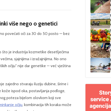
inki više nego o genetici
no povećati oči za 30 do 50 posto — bez
udo što je industrija kozmetike desetljećima
većima, sjajnijima i izražajnijima. No ono
ikih očiju" nije dar genetike — već vještina
je zajedno stvaraju iluziju dubine, širine i
me kože ispod oka, postavljanja podloge,
čnog poteza bijelom olovkom koji sve
minkanje očiju
, kombinacija tih koraka može