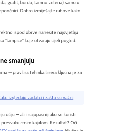
đa, grafit, bordo, tamno zelena) samo u
jepoočnici. Dobro izmiješajte rubove kako
irektno ispod obrve nanesite najsvjetliju
su "lampice" koje otvaraju cijeli pogled.
a ne smanjuju
a — pravilna tehnika linera ključna je za
ako izgledaju zadatci i zašto su važni
ju očiju — ali i najopasniji ako se koristi
u presvuku crnim kajalom. Rezultat? Oči
PSY vodiča za veće oči šminkom
, ključna je