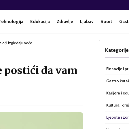
Tehnologija
Edukacija
Zdravlje
Ljubav
Sport
Gast
 oči izgledaju veće
Kategorije
postići da vam
Financije i p
Gastro kuta
Karijera i ed
Kultura i dru
Ljepota i zdr