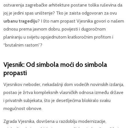
ostvarenja zagrebačke arhitekture postane tolika ruševina da
joj je jedini spas uništenje? Tko je zaista odgovoran za ovu
urbanu tragediju
? I što nam propast Vjesnika govori o našem
odnosu prema javnom dobru, povijesti i dugoročnom
planiranju u svijetu opsjednutom kratkoročnim profitom i
“brutalnim rastom”?
Vjesnik: Od simbola moći do simbola
propasti
Vjesnikov neboder, nekadašnji dom vodećih novinskih izdanja,
postao je žrtva kompleksnih vlasničkih odnosa između države
i privatnih subjekata, što je desetljećima blokiralo svaku
mogućnost obnove.
Zgrada Vjesnika, dovršena u razdoblju modernizacije,