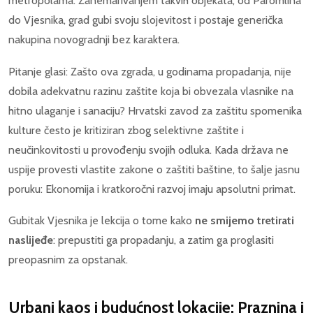
metropolama. Zanemarivanjem takvih objekata, od Paromlina
do Vjesnika, grad gubi svoju slojevitost i postaje generička
nakupina novogradnji bez karaktera.
Pitanje glasi: Zašto ova zgrada, u godinama propadanja, nije
dobila adekvatnu razinu zaštite koja bi obvezala vlasnike na
hitno ulaganje i sanaciju? Hrvatski zavod za zaštitu spomenika
kulture često je kritiziran zbog selektivne zaštite i
neučinkovitosti u provođenju svojih odluka. Kada država ne
uspije provesti vlastite zakone o zaštiti baštine, to šalje jasnu
poruku: Ekonomija i kratkoročni razvoj imaju apsolutni primat.
Gubitak Vjesnika je lekcija o tome kako
ne smijemo tretirati
naslijeđe
: prepustiti ga propadanju, a zatim ga proglasiti
preopasnim za opstanak.
Urbani kaos i budućnost lokacije: Praznina i