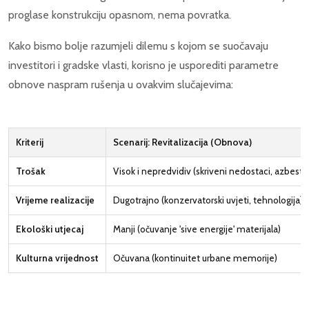
proglase konstrukciju opasnom, nema povratka.
Kako bismo bolje razumjeli dilemu s kojom se suočavaju
investitori i gradske vlasti, korisno je usporediti parametre
obnove naspram rušenja u ovakvim slučajevima:
Kriterij
Scenarij: Revitalizacija (Obnova)
Trošak
Visok i nepredvidiv (skriveni nedostaci, azbest)
Vrijeme realizacije
Dugotrajno (konzervatorski uvjeti, tehnologija)
Ekološki utjecaj
Manji (očuvanje 'sive energije' materijala)
Kulturna vrijednost
Očuvana (kontinuitet urbane memorije)