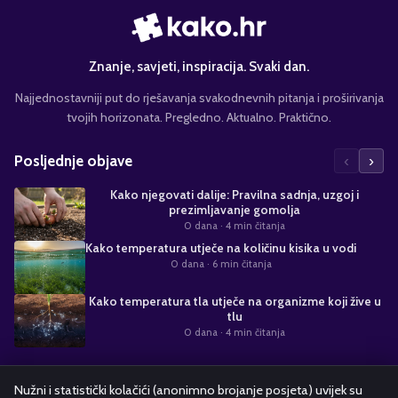
Znanje, savjeti, inspiracija. Svaki dan.
Najjednostavniji put do rješavanja svakodnevnih pitanja i proširivanja
tvojih horizonata. Pregledno. Aktualno. Praktično.
‹
›
Posljednje objave
Kako njegovati dalije: Pravilna sadnja, uzgoj i
prezimljavanje gomolja
0 dana
· 4 min čitanja
Kako temperatura utječe na količinu kisika u vodi
0 dana
· 6 min čitanja
Kako temperatura tla utječe na organizme koji žive u
tlu
0 dana
· 4 min čitanja
Suradnja s nama
Nužni i statistički kolačići (anonimno brojanje posjeta) uvijek su