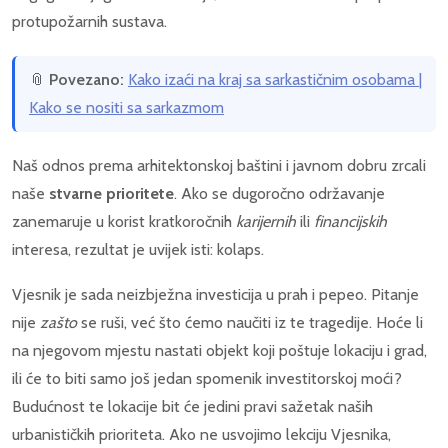
protupožarnih sustava.
📎
Povezano:
Kako izaći na kraj sa sarkastičnim osobama |
Kako se nositi sa sarkazmom
Naš odnos prema arhitektonskoj baštini i javnom dobru zrcali
naše
stvarne prioritete
. Ako se dugoročno održavanje
zanemaruje u korist kratkoročnih
karijernih
ili
financijskih
interesa, rezultat je uvijek isti: kolaps.
Vjesnik je sada neizbježna investicija u prah i pepeo. Pitanje
nije
zašto
se ruši, već što ćemo naučiti iz te tragedije. Hoće li
na njegovom mjestu nastati objekt koji poštuje lokaciju i grad,
ili će to biti samo još jedan spomenik investitorskoj moći?
Budućnost te lokacije bit će jedini pravi sažetak naših
urbanističkih prioriteta. Ako ne usvojimo lekciju Vjesnika,