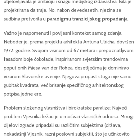
utjelovljavala je ambiciju i snagu medijskog izdavaštva. Bila je
projektirana da traje. No, nakon devedesetih, njezina se
sudbina pretvorila u
paradigmu tranzicijskog propadanja
.
Važno je napomenuti i povijesni kontekst samog zdanja.
Neboder je, prema projektu arhitekta Antuna Ulricha, dovršen
1972. godine. Svojom visinom od 67 metara i prepoznatljivom
fasadom boje čokolade, inspiriranom svjetskim trendovima
poput onih Miesa van der Rohea, desetljećima je dominirao
vizurom Slavonske avenije. Njegova propast stoga nije samo
gubitak kvadrata, već brisanje specifičnog arhitektonskog
potpisa jedne ere.
Problem složenog vlasništva i birokratske paralize: Najveći
problem Vjesnika ležao je u močvari vlasničkih odnosa. Mnogi
dijelovi zgrade pripadali su različitim subjektima (država,
nekadašnji Vjesnik, razni poslovni subjekti), što je učinkovito