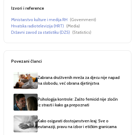
Izvori i reference
Ministarstvo kulture i medija RH
(
Government
)
Hrvatska radiotelevizija (HRT)
(
Media
)
Državni zavod za statistiku (DZS)
(
Statistics
)
Povezani članci
Zabrana društvenih mreža za djecu nije napad
na slobodu, već obrana djetinjstva
Psihologija kontrole: Zašto femicid nije zločin
iz strasti i kako ga prepoznati
Kako osigurati dostojanstven kraj: Sve o
eutanaziji, pravu na izbor i etičkim granicama