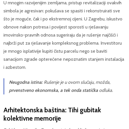
U mnogim razvijenijim zemljama, pristup revitalizaciji ovakvih
simbola je agresivan: pokušava se spasiti i rekonstruirati sve
što je moguće, čak i po ekstremnoj cijeni. U Zagrebu, iskustvo
obnove nakon potresa i povijest sporosti u rješavanju
imovinsko-pravnih odnosa sugeriraju da je rušenje najčišći i
najbrži put za rješavanje kompleksnog problema. Investitoru
je mnogo isplativije kupiti čistu parcelu nego se baviti
sanacijom zgrade opterećene nepoznatim stanjem instalacija
i azbestom.
Neugodna istina:
Rušenje je u ovom slučaju, možda,
prvenstveno ekonomska, a tek onda statička
odluka.
Arhitektonska baština: Tihi gubitak
kolektivne memorije