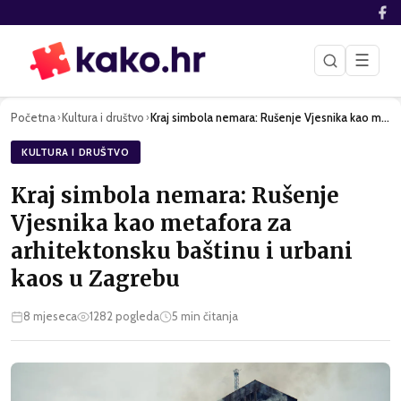
☰
Početna
Kultura i društvo
Kraj simbola nemara: Rušenje Vjesnika kao metafora za arhite…
›
›
KULTURA I DRUŠTVO
Kraj simbola nemara: Rušenje
Vjesnika kao metafora za
arhitektonsku baštinu i urbani
kaos u Zagrebu
8 mjeseca
1282
pogleda
5
min čitanja