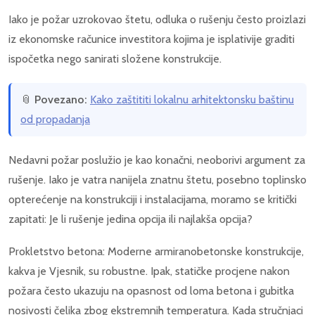
Iako je požar uzrokovao štetu, odluka o rušenju često proizlazi
iz ekonomske računice investitora kojima je isplativije graditi
ispočetka nego sanirati složene konstrukcije.
📎
Povezano:
Kako zaštititi lokalnu arhitektonsku baštinu
od propadanja
Nedavni požar poslužio je kao konačni, neoborivi argument za
rušenje. Iako je vatra nanijela znatnu štetu, posebno toplinsko
opterećenje na konstrukciji i instalacijama, moramo se kritički
zapitati: Je li rušenje jedina opcija ili najlakša opcija?
Prokletstvo betona: Moderne armiranobetonske konstrukcije,
kakva je Vjesnik, su robustne. Ipak, statičke procjene nakon
požara često ukazuju na opasnost od loma betona i gubitka
nosivosti čelika zbog ekstremnih temperatura. Kada stručnjaci