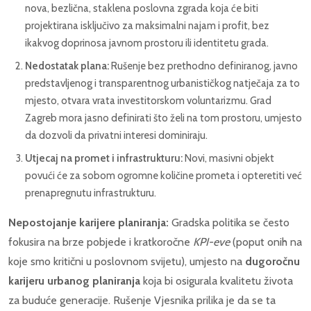
nova, bezlična, staklena poslovna zgrada koja će biti
projektirana isključivo za maksimalni najam i profit, bez
ikakvog doprinosa javnom prostoru ili identitetu grada.
Nedostatak plana:
Rušenje bez prethodno definiranog, javno
predstavljenog i transparentnog urbanističkog natječaja za to
mjesto, otvara vrata investitorskom voluntarizmu. Grad
Zagreb mora jasno definirati što želi na tom prostoru, umjesto
da dozvoli da privatni interesi dominiraju.
Utjecaj na promet i infrastrukturu:
Novi, masivni objekt
povući će za sobom ogromne količine prometa i opteretiti već
prenapregnutu infrastrukturu.
Nepostojanje karijere planiranja:
Gradska politika se često
fokusira na brze pobjede i kratkoročne
KPI-eve
(poput onih na
koje smo kritični u poslovnom svijetu), umjesto na
dugoročnu
karijeru urbanog planiranja
koja bi osigurala kvalitetu života
za buduće generacije. Rušenje Vjesnika prilika je da se ta