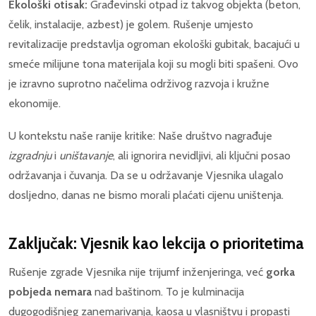
Ekološki otisak:
Građevinski otpad iz takvog objekta (beton,
čelik, instalacije, azbest) je golem. Rušenje umjesto
revitalizacije predstavlja ogroman ekološki gubitak, bacajući u
smeće milijune tona materijala koji su mogli biti spašeni. Ovo
je izravno suprotno načelima održivog razvoja i kružne
ekonomije.
U kontekstu naše ranije kritike: Naše društvo nagrađuje
izgradnju
i
uništavanje
, ali ignorira nevidljivi, ali ključni posao
održavanja i čuvanja. Da se u održavanje Vjesnika ulagalo
dosljedno, danas ne bismo morali plaćati cijenu uništenja.
Zaključak: Vjesnik kao lekcija o prioritetima
Rušenje zgrade Vjesnika nije trijumf inženjeringa, već
gorka
pobjeda nemara
nad baštinom. To je kulminacija
dugogodišnjeg zanemarivanja, kaosa u vlasništvu i propasti