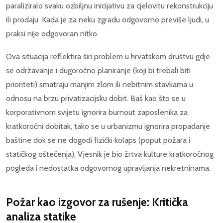
paraliziralo svaku ozbiljnu inicijativu za cjelovitu rekonstrukciju
ili prodaju. Kada je za neku zgradu odgovorno previše ljudi, u
praksi nije odgovoran nitko.
Ova situacija reflektira širi problem u hrvatskom društvu gdje
se održavanje i dugoročno planiranje (koji bi trebali biti
prioriteti) smatraju manjim zlom ili nebitnim stavkama u
odnosu na brzu privatizacijsku dobit. Baš kao što se u
korporativnom svijetu ignorira burnout zaposlenika za
kratkoročni dobitak, tako se u urbanizmu ignorira propadanje
baštine dok se ne dogodi fizički kolaps (poput požara i
statičkog oštećenja). Vjesnik je bio žrtva kulture kratkoročnog
pogleda i nedostatka odgovornog upravljanja nekretninama.
Požar kao izgovor za rušenje: Kritička
analiza statike