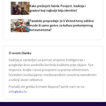
Kako preživjeti fašnik: Povijest, tradicija i
gradovi koji najbolje kriju identitet
Paradoks preprodaje: Je li Vinted heroj održive
mode ili samo gorivo za kulturu prekomjernog
konzumerizma?
O ovom članku
Sadržaj je sastavljen uz pomoć umjetne inteligencije i
pregledan kroz uredničku kontrolu kvalitete prije objave. Sve
činjenice, brojke i izvori provjereni su prema referentnim
hrvatskim institucijama i međunarodnim izvorima navedenim
u sekciji
Izvori i reference
.
Pronašli ste grešku ili imate dopune? Javite nam se na
info@kako.hr
.