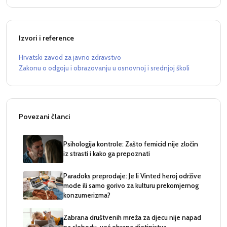
Izvori i reference
Hrvatski zavod za javno zdravstvo
Zakonu o odgoju i obrazovanju u osnovnoj i srednjoj školi
Povezani članci
Psihologija kontrole: Zašto femicid nije zločin
iz strasti i kako ga prepoznati
Paradoks preprodaje: Je li Vinted heroj održive
mode ili samo gorivo za kulturu prekomjernog
konzumerizma?
Zabrana društvenih mreža za djecu nije napad
na slobodu, već obrana djetinjstva