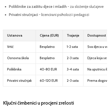
Poliklinike za zaštitu djece i mladih
- za složenije slučajeve
Privatni stručnjaci
- licencirani psiholozi i pedagozi
Ustanova
Cijena (EUR)
Trajanje
Dostupnost
Vrtić
Besplatno
1-2 sata
Sva djeca u vrti
Osnovna škola
Besplatno
2-3 sata
Djeca koja se u
Poliklinika
40-80 EUR
3-4 sata
Na uputnicu ili 
Privatni stručnjak
60-120 EUR
2-3 sata
Prema dogovo
Ključni čimbenici u procjeni zrelosti