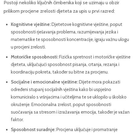
Postoji nekoliko ključnih čimbenika koji se uzimaju u obzir
prilikom procjene zrelosti djeteta za upis u prvi razred:
Kognitivne vještine:
Djetetove kognitivne vještine, poput
sposobnosti rješavanja problema, razumijevanja jezika i
matematike te sposobnosti koncentracije, igraju važnu ulogu
u procjeni zrelosti.
Motoričke sposobnosti:
Fizička spretnost i motoričke vještine
djeteta, uključujući sposobnost pisanja, crtanja, rezanja i
koordinaciju pokreta, također su bitne za procjenu.
Socijalne i emocionalne vještine:
Dijete mora pokazati
određeni stupanj socijalnih vještina kako bi uspješno
komuniciralo s vršnjacima i učiteljima te se uklopilo u školsko
okruženje. Emocionalna zrelost, poput sposobnosti
suočavanja sa stresom i izražavanja emocija, također je važan
faktor.
Sposobnost suradnje:
Procjena uključuje i promatranje