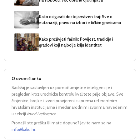
Kako osigurati dostojanstven kraj: Sve o
eutanaziji, pravu na izbor i etičkim granicama
Kako preživjeti fašnik: Povijest, tradicija i
gradovi koji najbolje kriju identitet
O ovom članku
Sadržaj je sastavljen uz pomoć umjetne inteligencije i
pregledan kroz uredničku kontrolu kvalitete prije objave. Sve
činjenice, brojke i izvori provjereni su prema referentnim
hrvatskim institucijama i međunarodnim izvorima navedenim
u sekciji
Izvori i reference
.
Pronašli ste grešku ili imate dopune? Javite nam se na
info@kako.hr
.