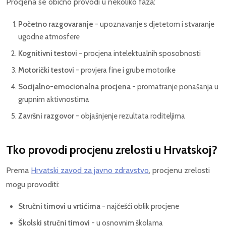
Procjena se obično provodi u nekoliko faza:
Početno razgovaranje
- upoznavanje s djetetom i stvaranje
ugodne atmosfere
Kognitivni testovi
- procjena intelektualnih sposobnosti
Motorički testovi
- provjera fine i grube motorike
Socijalno-emocionalna procjena
- promatranje ponašanja u
grupnim aktivnostima
Završni razgovor
- objašnjenje rezultata roditeljima
Tko provodi procjenu zrelosti u Hrvatskoj?
Prema
Hrvatski zavod za javno zdravstvo
, procjenu zrelosti
mogu provoditi:
Stručni timovi u vrtićima
- najčešći oblik procjene
Školski stručni timovi
- u osnovnim školama