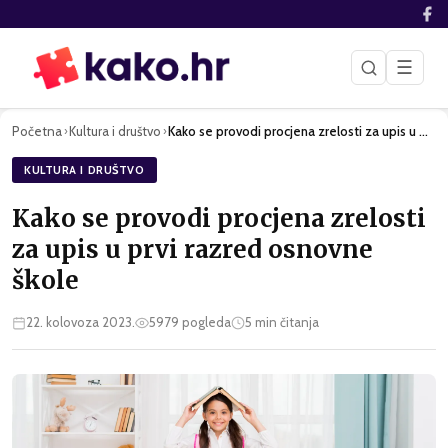
☰
Početna
Kultura i društvo
Kako se provodi procjena zrelosti za upis u prvi razred osno…
›
›
KULTURA I DRUŠTVO
Kako se provodi procjena zrelosti
za upis u prvi razred osnovne
škole
22. kolovoza 2023.
5979
pogleda
5
min čitanja