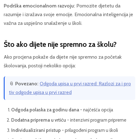
Podrška emocionalnom razvoju:
Pomozite djetetu da
razumije i izražava svoje emocije. Emocionalna inteligencija je
važna za uspješno snalaženje u školi.
Što ako dijete nije spremno za školu?
Ako procjena pokaže da dijete nije spremno za početak
školovanja, postoji nekoliko opcija:
📎
Povezano:
Odgoda upisa u prvi razred: Razlozi za i pro
tiv odgode upisa u prvi razred
Odgoda polaska za godinu dana
- najčešća opcija
Dodatna priprema u vrtiću
- intenzivni program pripreme
Individualizirani pristup
- prilagođeni program u školi